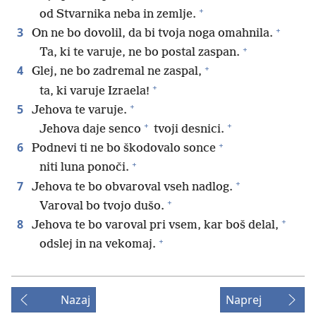
+
od Stvarnika neba in zemlje.
+
3
On ne bo dovolil, da bi tvoja noga omahnila.
+
Ta, ki te varuje, ne bo postal zaspan.
+
4
Glej, ne bo zadremal ne zaspal,
+
ta, ki varuje Izraela!
+
5
Jehova te varuje.
+
+
Jehova daje senco
tvoji desnici.
+
6
Podnevi ti ne bo škodovalo sonce
+
niti luna ponoči.
+
7
Jehova te bo obvaroval vseh nadlog.
+
Varoval bo tvojo dušo.
+
8
Jehova te bo varoval pri vsem, kar boš delal,
+
odslej in na vekomaj.
Nazaj
Naprej