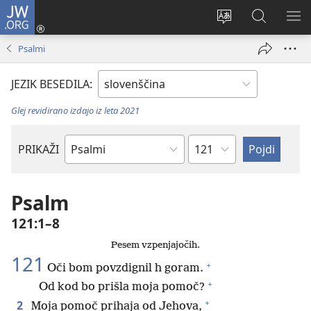
JW.ORG
Prijava
(odpre
Spremeni
Iskanje
PO
novo
jezik
po
ME
Psalmi
okno)
spletnega
JW.ORG
mesta
JEZIK BESEDILA:
Glej revidirano izdajo iz leta 2021
Poglavje
PRIKAŽI
Po
svetopisemski
knjigi
Psalm
121:1–8
Pesem vzpenjajočih.
121
+
Oči bom povzdignil h goram.
+
Od kod bo prišla moja pomoč?
+
2
Moja pomoč prihaja od Jehova,