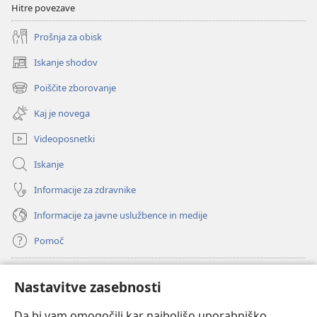
Hitre povezave
Prošnja za obisk
Iskanje shodov
(odpre
novo
Poiščite zborovanje
(odpre
okno)
novo
Kaj je novega
okno)
Videoposnetki
Iskanje
Informacije za zdravnike
Informacije za javne uslužbence in medije
Pomoč
Doniranje
(odpre
Nastavitve zasebnosti
novo
okno)
Da bi vam omogočili kar najboljšo uporabniško
Watchtowerjeva SPLETNA KNJIŽNICA™