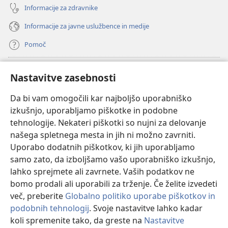
Informacije za zdravnike
Informacije za javne uslužbence in medije
Pomoč
Doniranje
(odpre
Nastavitve zasebnosti
novo
okno)
Da bi vam omogočili kar najboljšo uporabniško
Watchtowerjeva SPLETNA KNJIŽNICA™
(odpre
izkušnjo, uporabljamo piškotke in podobne
novo
®
JW Hub
tehnologije. Nekateri piškotki so nujni za delovanje
okno)
(odpre
našega spletnega mesta in jih ni možno zavrniti.
novo
®
JW Library
okno)
Uporabo dodatnih piškotkov, ki jih uporabljamo
samo zato, da izboljšamo vašo uporabniško izkušnjo,
Watchtower Library
lahko sprejmete ali zavrnete. Vaših podatkov ne
bomo prodali ali uporabili za trženje. Če želite izvedeti
več, preberite
Globalno politiko uporabe piškotkov in
podobnih tehnologij
. Svoje nastavitve lahko kadar
Copyright
© 2026 Watch Tower Bible and Tract Society of Pennsylvania.
koli spremenite tako, da greste na
Nastavitve