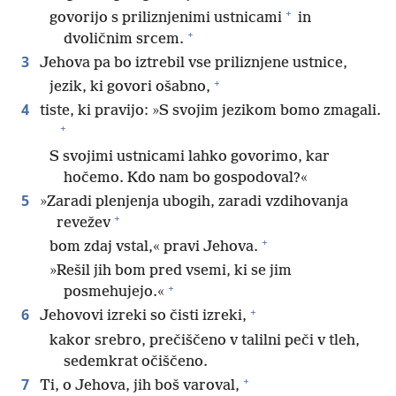
+
govorijo s priliznjenimi ustnicami
in
+
dvoličnim srcem.
3
Jehova pa bo iztrebil vse priliznjene ustnice,
+
jezik, ki govori ošabno,
4
tiste, ki pravijo: »S svojim jezikom bomo zmagali.
+
S svojimi ustnicami lahko govorimo, kar
hočemo. Kdo nam bo gospodoval?«
5
»Zaradi plenjenja ubogih, zaradi vzdihovanja
+
revežev
+
bom zdaj vstal,« pravi Jehova.
»Rešil jih bom pred vsemi, ki se jim
+
posmehujejo.«
+
6
Jehovovi izreki so čisti izreki,
kakor srebro, prečiščeno v talilni peči v tleh,
sedemkrat očiščeno.
+
7
Ti, o Jehova, jih boš varoval,