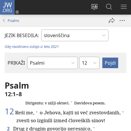
JW.ORG
Prijava
(odpre
Spremeni
Iskanje
PO
novo
jezik
po
ME
Psalmi
okno)
spletnega
JW.ORG
mesta
JEZIK BESEDILA:
Glej revidirano izdajo iz leta 2021
Poglavje
PRIKAŽI
Po
svetopisemski
knjigi
Psalm
12:1–8
+
Dirigentu: v nižji oktavi.
Davidova pesem.
12
+
+
Reši me,
o Jehova, kajti ni več zvestovdanih,
zvesti so izginili izmed človeških sinov!
+
2
Drug z drugim govorijo neresnico,