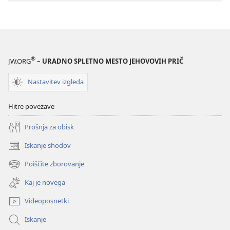
®
JW.ORG
– URADNO SPLETNO MESTO JEHOVOVIH PRIČ
Nastavitev izgleda
Hitre povezave
Prošnja za obisk
Iskanje shodov
(odpre
novo
Poiščite zborovanje
(odpre
okno)
novo
Kaj je novega
okno)
Videoposnetki
Iskanje