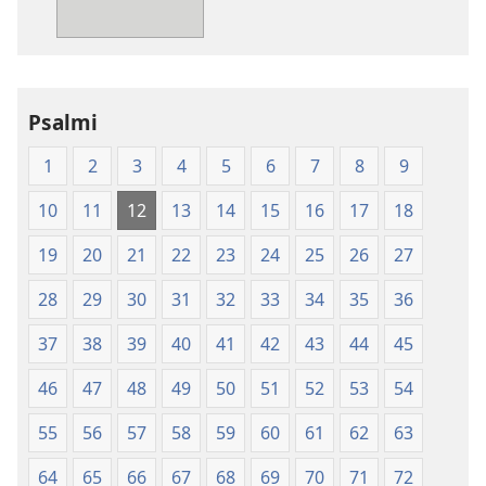
pismo
–
prevod
novi
Psalmi
svet
(izdano 2009)
1
2
3
4
5
6
7
8
9
10
11
12
13
14
15
16
17
18
19
20
21
22
23
24
25
26
27
28
29
30
31
32
33
34
35
36
37
38
39
40
41
42
43
44
45
46
47
48
49
50
51
52
53
54
55
56
57
58
59
60
61
62
63
64
65
66
67
68
69
70
71
72