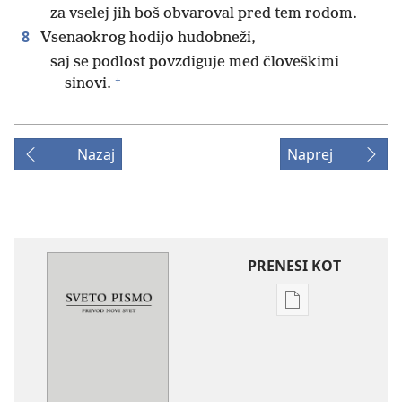
za vselej jih boš obvaroval pred tem rodom.
8
Vsenaokrog hodijo hudobneži,
saj se podlost povzdiguje med človeškimi
+
sinovi.
Nazaj
Naprej
PRENESI KOT
Možnosti
prenosa
za
publikacije
Sveto