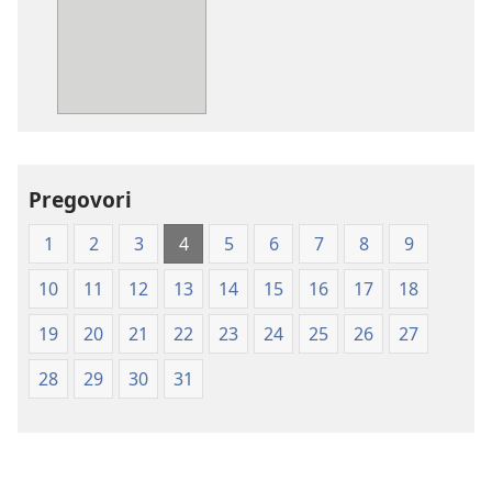
za
publikacije
Sveto
pismo
–
prevod
novi
Pregovori
svet
(izdano 2009)
1
2
3
4
5
6
7
8
9
10
11
12
13
14
15
16
17
18
19
20
21
22
23
24
25
26
27
28
29
30
31