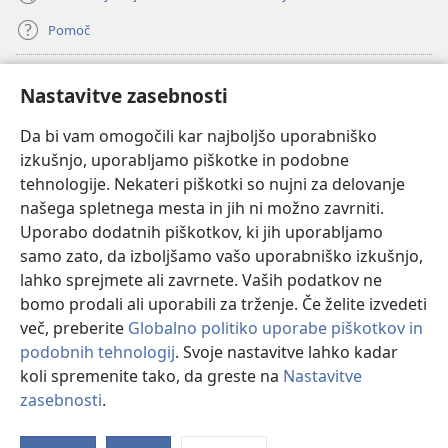
Pomoč
Doniranje
(odpre
Nastavitve zasebnosti
novo
okno)
Da bi vam omogočili kar najboljšo uporabniško
Watchtowerjeva SPLETNA KNJIŽNICA™
(odpre
izkušnjo, uporabljamo piškotke in podobne
novo
®
JW Hub
tehnologije. Nekateri piškotki so nujni za delovanje
okno)
(odpre
našega spletnega mesta in jih ni možno zavrniti.
novo
®
JW Library
okno)
Uporabo dodatnih piškotkov, ki jih uporabljamo
samo zato, da izboljšamo vašo uporabniško izkušnjo,
Watchtower Library
lahko sprejmete ali zavrnete. Vaših podatkov ne
bomo prodali ali uporabili za trženje. Če želite izvedeti
več, preberite
Globalno politiko uporabe piškotkov in
podobnih tehnologij
. Svoje nastavitve lahko kadar
Copyright
© 2026 Watch Tower Bible and Tract Society of Pennsylvania.
koli spremenite tako, da greste na
Nastavitve
POGOJI UPORABE
|
POLITIKA ZASEBNOSTI
|
NASTAVITVE
zasebnosti
.
Pr
ZASEBNOSTI
Vs