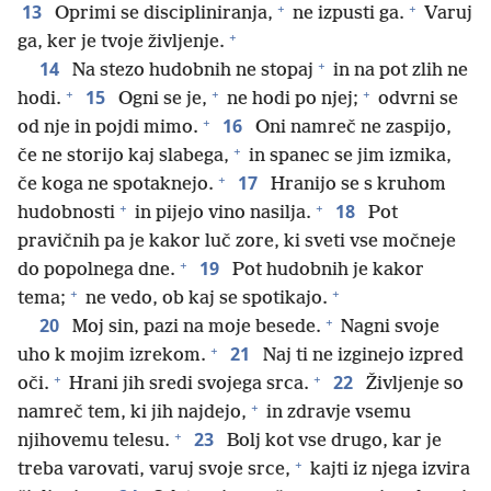
+
+
13
Oprimi se discipliniranja,
ne izpusti ga.
Varuj
+
ga, ker je tvoje življenje.
+
14
Na stezo hudobnih ne stopaj
in na pot zlih ne
+
+
+
15
hodi.
Ogni se je,
ne hodi po njej;
odvrni se
+
16
od nje in pojdi mimo.
Oni namreč ne zaspijo,
+
če ne storijo kaj slabega,
in spanec se jim izmika,
+
17
če koga ne spotaknejo.
Hranijo se s kruhom
+
+
18
hudobnosti
in pijejo vino nasilja.
Pot
pravičnih pa je kakor luč zore, ki sveti vse močneje
+
19
do popolnega dne.
Pot hudobnih je kakor
+
+
tema;
ne vedo, ob kaj se spotikajo.
+
20
Moj sin, pazi na moje besede.
Nagni svoje
+
21
uho k mojim izrekom.
Naj ti ne izginejo izpred
+
+
22
oči.
Hrani jih sredi svojega srca.
Življenje so
+
namreč tem, ki jih najdejo,
in zdravje vsemu
+
23
njihovemu telesu.
Bolj kot vse drugo, kar je
+
treba varovati, varuj svoje srce,
kajti iz njega izvira