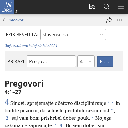
JW.ORG
Prijava
(odpre
Spremeni
Iskanje
PO
novo
jezik
po
ME
Pregovori
okno)
spletnega
JW.ORG
mesta
JEZIK BESEDILA:
Glej revidirano izdajo iz leta 2021
Poglavje
PRIKAŽI
Po
svetopisemski
knjigi
Pregovori
4:1–27
4
+
*
Sinovi, sprejemajte očetovo discipliniranje
in
+
*
bodite pozorni, da si boste pridobili razumnost
,
+
2
saj vam bom priskrbel dober pouk.
Mojega
+
3
zakona ne zapuščajte.
Bil sem dober sin