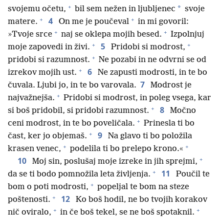
+
*
svojemu očetu,
bil sem nežen in ljubljenec
svoje
+
+
4
matere.
On me je poučeval
in mi govoril:
+
+
»Tvoje srce
naj se oklepa mojih besed.
Izpolnjuj
+
+
5
moje zapovedi in živi.
Pridobi si modrost,
+
pridobi si razumnost.
Ne pozabi in ne odvrni se od
+
6
izrekov mojih ust.
Ne zapusti modrosti, in te bo
7
čuvala. Ljubi jo, in te bo varovala.
Modrost je
+
najvažnejša.
Pridobi si modrost, in poleg vsega, kar
+
8
si boš pridobil, si pridobi razumnost.
Močno
+
ceni modrost, in te bo poveličala.
Prinesla ti bo
+
9
čast, ker jo objemaš.
Na glavo ti bo položila
+
+
krasen venec,
podelila ti bo prelepo krono.«
+
10
Moj sin, poslušaj moje izreke in jih sprejmi,
+
11
da se ti bodo pomnožila leta življenja.
Poučil te
+
bom o poti modrosti,
popeljal te bom na steze
+
12
poštenosti.
Ko boš hodil, ne bo tvojih korakov
+
+
nič oviralo,
in če boš tekel, se ne boš spotaknil.