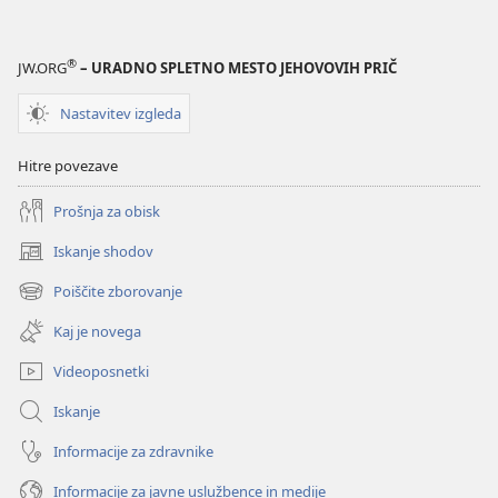
®
JW.ORG
– URADNO SPLETNO MESTO JEHOVOVIH PRIČ
Nastavitev izgleda
Hitre povezave
Prošnja za obisk
Iskanje shodov
(odpre
novo
Poiščite zborovanje
(odpre
okno)
novo
Kaj je novega
okno)
Videoposnetki
Iskanje
Informacije za zdravnike
Informacije za javne uslužbence in medije