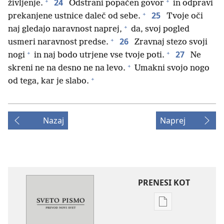
+
+
24
življenje.
Odstrani popačen govor
in odpravi
+
25
prekanjene ustnice daleč od sebe.
Tvoje oči
+
naj gledajo naravnost naprej,
da, svoj pogled
+
26
usmeri naravnost predse.
Zravnaj stezo svoji
+
+
27
nogi
in naj bodo utrjene vse tvoje poti.
Ne
+
skreni ne na desno ne na levo.
Umakni svojo nogo
+
od tega, kar je slabo.
Nazaj
Naprej
PRENESI KOT
Možnosti
prenosa