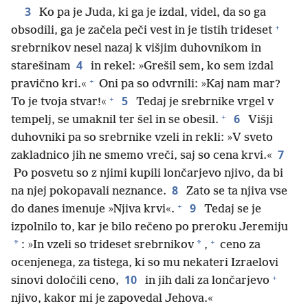
3
Ko pa je Juda, ki ga je izdal, videl, da so ga
+
obsodili, ga je začela peči vest in je tistih trideset
srebrnikov nesel nazaj k višjim duhovnikom in
4
starešinam
in rekel: »Grešil sem, ko sem izdal
+
pravično kri.«
Oni pa so odvrnili: »Kaj nam mar?
+
5
To je tvoja stvar!«
Tedaj je srebrnike vrgel v
+
6
tempelj, se umaknil ter šel in se obesil.
Višji
duhovniki pa so srebrnike vzeli in rekli: »V sveto
7
zakladnico jih ne smemo vreči, saj so cena krvi.«
Po posvetu so z njimi kupili lončarjevo njivo, da bi
8
na njej pokopavali neznance.
Zato se ta njiva vse
+
9
do danes imenuje »Njiva krvi«.
Tedaj se je
izpolnilo to, kar je bilo rečeno po preroku Jeremiju
+
*
*
: »In vzeli so trideset srebrnikov
,
ceno za
ocenjenega, za tistega, ki so mu nekateri Izraelovi
+
10
sinovi določili ceno,
in jih dali za lončarjevo
njivo, kakor mi je zapovedal Jehova.«