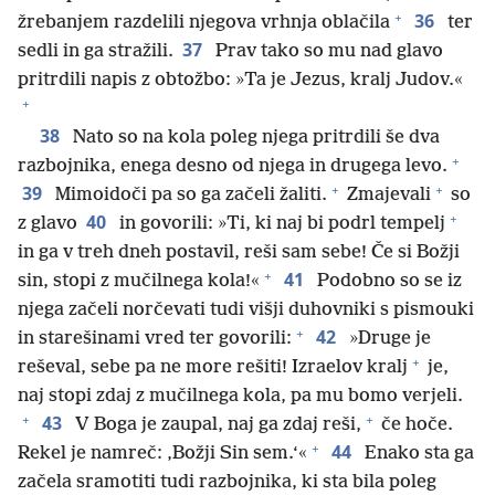
+
36
žrebanjem razdelili njegova vrhnja oblačila
ter
37
sedli in ga stražili.
Prav tako so mu nad glavo
pritrdili napis z obtožbo: »Ta je Jezus, kralj Judov.«
+
38
Nato so na kola poleg njega pritrdili še dva
+
razbojnika, enega desno od njega in drugega levo.
+
+
39
Mimoidoči pa so ga začeli žaliti.
Zmajevali
so
+
40
z glavo
in govorili: »Ti, ki naj bi podrl tempelj
in ga v treh dneh postavil, reši sam sebe! Če si Božji
+
41
sin, stopi z mučilnega kola!«
Podobno so se iz
njega začeli norčevati tudi višji duhovniki s pismouki
+
42
in starešinami vred ter govorili:
»Druge je
+
reševal, sebe pa ne more rešiti! Izraelov kralj
je,
naj stopi zdaj z mučilnega kola, pa mu bomo verjeli.
+
+
43
V Boga je zaupal, naj ga zdaj reši,
če hoče.
+
44
Rekel je namreč: ‚Božji Sin sem.‘«
Enako sta ga
začela sramotiti tudi razbojnika, ki sta bila poleg