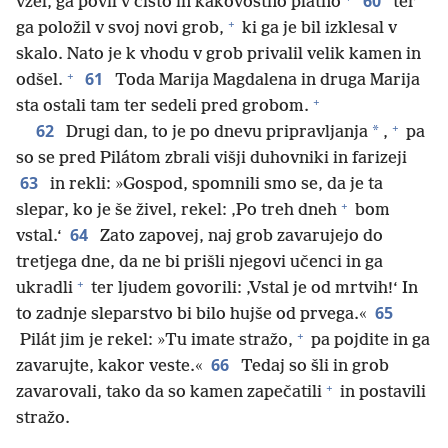
60
vzel, ga povil v čisto in kakovostno platno
ter
+
ga položil v svoj novi grob,
ki ga je bil izklesal v
skalo. Nato je k vhodu v grob privalil velik kamen in
+
61
odšel.
Toda Marija Magdalena in druga Marija
+
sta ostali tam ter sedeli pred grobom.
+
62
*
Drugi dan, to je po dnevu pripravljanja
,
pa
so se pred Pilátom zbrali višji duhovniki in farizeji
63
in rekli: »Gospod, spomnili smo se, da je ta
+
slepar, ko je še živel, rekel: ‚Po treh dneh
bom
64
vstal.‘
Zato zapovej, naj grob zavarujejo do
tretjega dne, da ne bi prišli njegovi učenci in ga
+
ukradli
ter ljudem govorili: ‚Vstal je od mrtvih!‘ In
65
to zadnje sleparstvo bi bilo hujše od prvega.«
+
Pilát jim je rekel: »Tu imate stražo,
pa pojdite in ga
66
zavarujte, kakor veste.«
Tedaj so šli in grob
+
zavarovali, tako da so kamen zapečatili
in postavili
stražo.