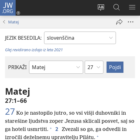
JW.ORG
Prijava
(odpre
Spremeni
Iskanje
PO
novo
jezik
po
ME
Matej
okno)
spletnega
JW.ORG
mesta
JEZIK BESEDILA:
Glej revidirano izdajo iz leta 2021
Poglavje
PRIKAŽI
Po
svetopisemski
knjigi
Matej
27:1–66
27
Ko je nastopilo jutro, so vsi višji duhovniki in
starešine ljudstva zoper Jezusa sklicali posvet, saj so
+
2
ga hoteli usmrtiti.
Zvezali so ga, ga odvedli in
+
izročili deželnemu upravitelju Pilátu.