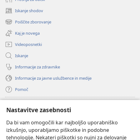
Iskanje shodov
(odpre
novo
Poiščite zborovanje
(odpre
okno)
novo
Kaj je novega
okno)
Videoposnetki
Iskanje
Informacije za zdravnike
Informacije za javne uslužbence in medije
Pomoč
Doniranje
(odpre
Nastavitve zasebnosti
novo
okno)
Da bi vam omogočili kar najboljšo uporabniško
Watchtowerjeva SPLETNA KNJIŽNICA™
(odpre
izkušnjo, uporabljamo piškotke in podobne
novo
®
JW Hub
tehnologije. Nekateri piškotki so nujni za delovanje
okno)
(odpre