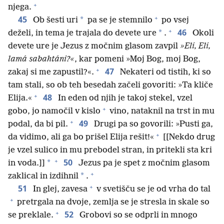
+
njega.
+
45
*
Ob šesti uri
pa se je stemnilo
po vsej
+
46
*
deželi, in tema je trajala do devete ure
.
Okoli
devete ure je Jezus z močnim glasom zavpil
»Elí, Elí,
lamá sabahtáni?«
, kar pomeni »Moj Bog, moj Bog,
+
47
zakaj si me zapustil?«.
Nekateri od tistih, ki so
tam stali, so ob teh besedah začeli govoriti: »Ta kliče
+
48
Elija.«
In eden od njih je takoj stekel, vzel
+
gobo, jo namočil v kislo
vino, nataknil na trst in mu
+
49
podal, da bi pil.
Drugi pa so govorili: »Pusti ga,
+
da vidimo, ali ga bo prišel Elija rešit!«
[[Nekdo drug
je vzel sulico in mu prebodel stran, in pritekli sta kri
+
50
*
in voda.]]
Jezus pa je spet z močnim glasom
+
*
zaklical in izdihnil
.
+
51
In glej, zavesa
v svetišču se je od vrha do tal
+
pretrgala na dvoje, zemlja se je stresla in skale so
+
52
se preklale.
Grobovi so se odprli in mnogo