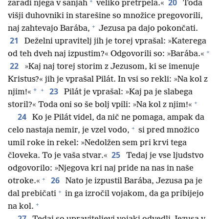
+
20
zaradi njega v sanjah
veliko pretrpela.«
Toda
višji duhovniki in starešine so množice pregovorili,
+
naj zahtevajo Barába,
Jezusa pa dajo pokončati.
21
Deželni upravitelj jih je torej vprašal: »Katerega
+
od teh dveh naj izpustim?« Odgovorili so: »Barába.«
22
»Kaj naj torej storim z Jezusom, ki se imenuje
Kristus?« jih je vprašal Pilát. In vsi so rekli: »Na kol z
+
23
*
njim!«
Pilát je vprašal: »Kaj pa je slabega
+
storil?« Toda oni so še bolj vpili: »Na kol z njim!«
24
Ko je Pilát videl, da nič ne pomaga, ampak da
+
celo nastaja nemir, je vzel vodo,
si pred množico
umil roke in rekel: »Nedolžen sem pri krvi tega
25
človeka. To je vaša stvar.«
Tedaj je vse ljudstvo
odgovorilo: »Njegova kri naj pride na nas in naše
+
26
otroke.«
Nato je izpustil Barába, Jezusa pa je
+
dal prebičati
in ga izročil vojakom, da ga pribijejo
+
na kol.
27