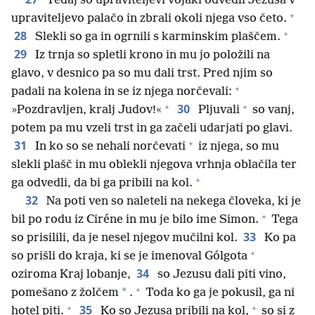
Tedaj so upraviteljevi vojaki odvedli Jezusa v
+
upraviteljevo palačo in zbrali okoli njega vso četo.
+
28
Slekli so ga in ogrnili s karminskim plaščem.
29
Iz trnja so spletli krono in mu jo položili na
glavo, v desnico pa so mu dali trst. Pred njim so
+
padali na kolena in se iz njega norčevali:
+
+
30
»Pozdravljen, kralj Judov!«
Pljuvali
so vanj,
potem pa mu vzeli trst in ga začeli udarjati po glavi.
+
31
In ko so se nehali norčevati
iz njega, so mu
slekli plašč in mu oblekli njegova vrhnja oblačila ter
+
ga odvedli, da bi ga pribili na kol.
32
Na poti ven so naleteli na nekega človeka, ki je
+
bil po rodu iz Ciréne in mu je bilo ime Simon.
Tega
33
so prisilili, da je nesel njegov mučilni kol.
Ko pa
+
so prišli do kraja, ki se je imenoval Gólgota
34
oziroma Kraj lobanje,
so Jezusu dali piti vino,
+
*
pomešano z žolčem
.
Toda ko ga je pokusil, ga ni
+
+
35
hotel piti.
Ko so Jezusa pribili na kol,
so si z