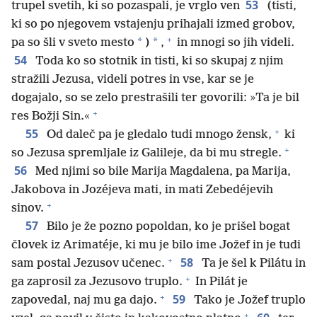
53
trupel svetih, ki so pozaspali, je vrglo ven
(tisti,
ki so po njegovem vstajenju prihajali izmed grobov,
+
*
*
pa so šli v sveto mesto
)
,
in mnogi so jih videli.
54
Toda ko so stotnik in tisti, ki so skupaj z njim
stražili Jezusa, videli potres in vse, kar se je
dogajalo, so se zelo prestrašili ter govorili: »Ta je bil
+
res Božji Sin.«
+
55
Od daleč pa je gledalo tudi mnogo žensk,
ki
+
so Jezusa spremljale iz Galileje, da bi mu stregle.
56
Med njimi so bile Marija Magdalena, pa Marija,
Jakobova in Jozéjeva mati, in mati Zebedéjevih
+
sinov.
57
Bilo je že pozno popoldan, ko je prišel bogat
človek iz Arimatéje, ki mu je bilo ime Jožef in je tudi
+
58
sam postal Jezusov učenec.
Ta je šel k Pilátu in
+
ga zaprosil za Jezusovo truplo.
In Pilát je
+
59
zapovedal, naj mu ga dajo.
Tako je Jožef truplo
+