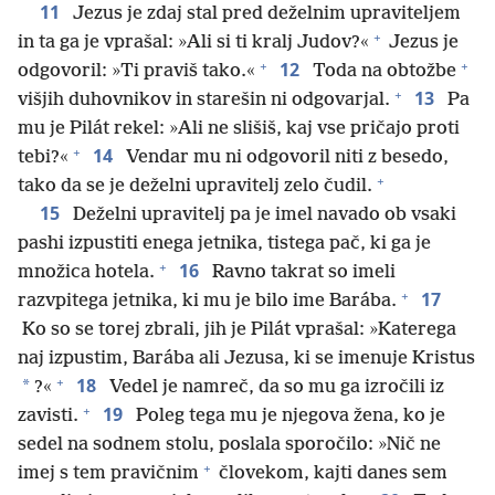
11
Jezus je zdaj stal pred deželnim upraviteljem
+
in ta ga je vprašal: »Ali si ti kralj Judov?«
Jezus je
+
+
12
odgovoril: »Ti praviš tako.«
Toda na obtožbe
+
13
višjih duhovnikov in starešin ni odgovarjal.
Pa
mu je Pilát rekel: »Ali ne slišiš, kaj vse pričajo proti
+
14
tebi?«
Vendar mu ni odgovoril niti z besedo,
+
tako da se je deželni upravitelj zelo čudil.
15
Deželni upravitelj pa je imel navado ob vsaki
pashi izpustiti enega jetnika, tistega pač, ki ga je
+
16
množica hotela.
Ravno takrat so imeli
+
17
razvpitega jetnika, ki mu je bilo ime Barába.
Ko so se torej zbrali, jih je Pilát vprašal: »Katerega
naj izpustim, Barába ali Jezusa, ki se imenuje Kristus
+
18
*
?«
Vedel je namreč, da so mu ga izročili iz
+
19
zavisti.
Poleg tega mu je njegova žena, ko je
sedel na sodnem stolu, poslala sporočilo: »Nič ne
+
imej s tem pravičnim
človekom, kajti danes sem