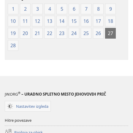
(izdano 2009)
1
2
3
4
5
6
7
8
9
10
11
12
13
14
15
16
17
18
19
20
21
22
23
24
25
26
27
28
®
JW.ORG
– URADNO SPLETNO MESTO JEHOVOVIH PRIČ
Nastavitev izgleda
Hitre povezave
Prošnja za obisk