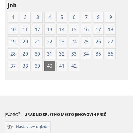
Job
svet
(izdano 2009)
1
2
3
4
5
6
7
8
9
10
11
12
13
14
15
16
17
18
19
20
21
22
23
24
25
26
27
28
29
30
31
32
33
34
35
36
37
38
39
40
41
42
®
JW.ORG
– URADNO SPLETNO MESTO JEHOVOVIH PRIČ
Nastavitev izgleda