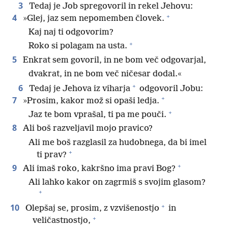
3
Tedaj je Job spregovoril in rekel Jehovu:
+
4
»Glej, jaz sem nepomemben človek.
Kaj naj ti odgovorim?
+
Roko si polagam na usta.
5
Enkrat sem govoril, in ne bom več odgovarjal,
dvakrat, in ne bom več ničesar dodal.«
+
6
Tedaj je Jehova iz viharja
odgovoril Jobu:
+
7
»Prosim, kakor mož si opaši ledja.
+
Jaz te bom vprašal, ti pa me pouči.
8
Ali boš razveljavil mojo pravico?
Ali me boš razglasil za hudobnega, da bi imel
+
ti prav?
+
9
Ali imaš roko, kakršno ima pravi Bog?
Ali lahko kakor on zagrmiš s svojim glasom?
+
+
10
Olepšaj se, prosim, z vzvišenostjo
in
+
veličastnostjo,