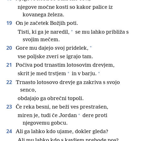
njegove močne kosti so kakor palice iz
kovanega železa.
19
On je začetek Božjih poti.
+
Tisti, ki ga je naredil,
se mu lahko približa s
svojim mečem.
+
20
Gore mu dajejo svoj pridelek,
vse poljske zveri se igrajo tam.
21
Počiva pod trnastim lotosovim drevjem,
+
+
skrit je med trstjem
in v barju.
22
Trnasto lotosovo drevje ga zakriva s svojo
senco,
obdajajo ga obrečni topoli.
23
Če reka besni, ne beži ves prestrašen,
+
miren je, tudi če Jordan
dere proti
njegovemu gobcu.
24
Ali ga lahko kdo ujame, dokler gleda?
Ali mu lahko kdo s kavljem prebode nos?