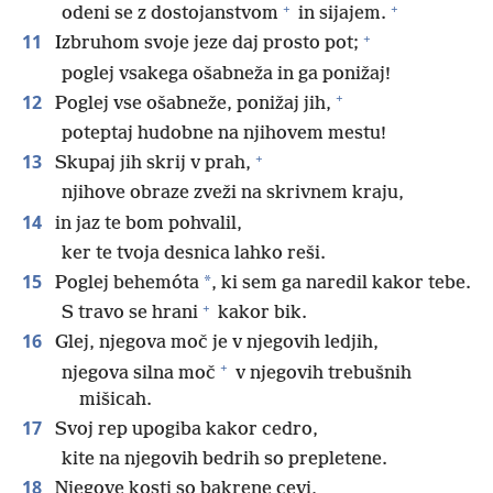
+
+
odeni se z dostojanstvom
in sijajem.
+
11
Izbruhom svoje jeze daj prosto pot;
poglej vsakega ošabneža in ga ponižaj!
+
12
Poglej vse ošabneže, ponižaj jih,
poteptaj hudobne na njihovem mestu!
+
13
Skupaj jih skrij v prah,
njihove obraze zveži na skrivnem kraju,
14
in jaz te bom pohvalil,
ker te tvoja desnica lahko reši.
15
*
Poglej behemóta
, ki sem ga naredil kakor tebe.
+
S travo se hrani
kakor bik.
16
Glej, njegova moč je v njegovih ledjih,
+
njegova silna moč
v njegovih trebušnih
mišicah.
17
Svoj rep upogiba kakor cedro,
kite na njegovih bedrih so prepletene.
18
Njegove kosti so bakrene cevi,