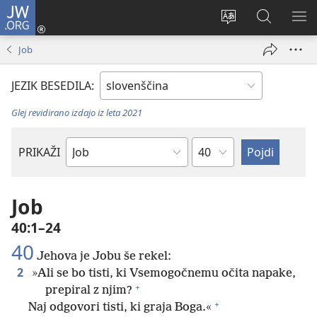
JW.ORG
Prijava
(odpre
Spremeni
Iskanje
PO
novo
jezik
po
ME
Job
okno)
spletnega
JW.ORG
mesta
JEZIK BESEDILA:
Glej revidirano izdajo iz leta 2021
Poglavje
PRIKAŽI
Po
svetopisemski
knjigi
Job
40:1–24
40
Jehova je Jobu še rekel:
2
»Ali se bo tisti, ki Vsemogočnemu očita napake,
+
prepiral z njim?
+
Naj odgovori tisti, ki graja Boga.«