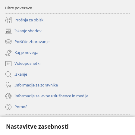
Hitre povezave
Prošnja za obisk
Iskanje shodov
(odpre
novo
Poiščite zborovanje
(odpre
okno)
novo
Kaj je novega
okno)
Videoposnetki
Iskanje
Informacije za zdravnike
Informacije za javne uslužbence in medije
Pomoč
Doniranje
(odpre
Nastavitve zasebnosti
novo