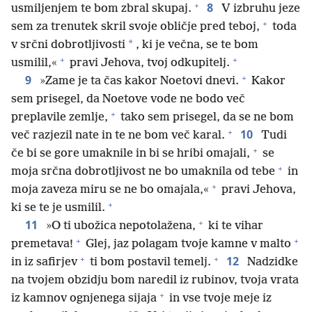
+
8
usmiljenjem te bom zbral skupaj.
V izbruhu jeze
+
sem za trenutek skril svoje obličje pred teboj,
toda
*
v srčni dobrotljivosti
, ki je večna, se te bom
+
+
usmilil,«
pravi Jehova, tvoj odkupitelj.
+
9
»Zame je ta čas kakor Noetovi dnevi.
Kakor
sem prisegel, da Noetove vode ne bodo več
+
preplavile zemlje,
tako sem prisegel, da se ne bom
+
10
več razjezil nate in te ne bom več karal.
Tudi
+
če bi se gore umaknile in bi se hribi omajali,
se
+
moja srčna dobrotljivost ne bo umaknila od tebe
in
+
moja zaveza miru se ne bo omajala,«
pravi Jehova,
+
ki se te je usmilil.
+
11
»O ti ubožica nepotolažena,
ki te vihar
+
+
premetava!
Glej, jaz polagam tvoje kamne v malto
+
+
12
in iz safirjev
ti bom postavil temelj.
Nadzidke
na tvojem obzidju bom naredil iz rubinov, tvoja vrata
+
iz kamnov ognjenega sijaja
in vse tvoje meje iz