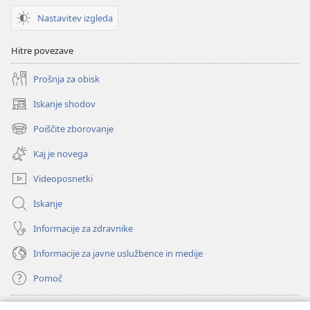
Nastavitev izgleda
Hitre povezave
Prošnja za obisk
Iskanje shodov
(odpre
novo
Poiščite zborovanje
(odpre
okno)
novo
Kaj je novega
okno)
Videoposnetki
Iskanje
Informacije za zdravnike
Informacije za javne uslužbence in medije
Pomoč