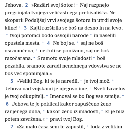
+
2
Jehova.
»Razširi svoj šotor!
Naj razpnejo
pregrinjala tvojega veličastnega prebivališča. Ne
skopari! Podaljšaj vrvi svojega šotora in utrdi svoje
+
3
kline!
Kajti razširila se boš na desno in na levo,
+
+
tvoji potomci bodo osvojili narode
in naselili
+
+
4
opustela mesta.
Ne boj se,
saj ne boš
+
osramočena,
ne čuti se ponižano, saj ne boš
+
+
razočarana.
Sramoto svoje mladosti
boš
pozabila, sramote zaradi nenehnega vdovstva se ne
boš več spominjala.«
+
+
5
»Veliki Bog, ki te je naredil,
je tvoj mož,
+
Jehova nad vojskami je njegovo ime,
Sveti Izraelov
+
+
je tvoj odkupitelj.
Imenoval se bo Bog vse zemlje.
6
Jehova te je poklical kakor zapuščeno ženo
+
+
ranjenega duha,
kakor ženo iz mladosti,
ki je bila
+
potem zavržena,«
pravi tvoj Bog.
+
7
»Za malo časa sem te zapustil,
toda z velikim