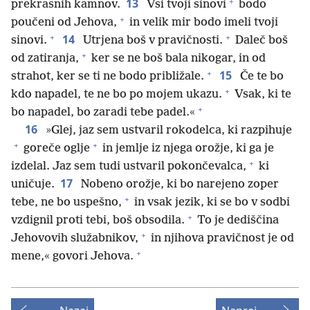
+
13
prekrasnih kamnov.
Vsi tvoji sinovi
bodo
+
poučeni od Jehova,
in velik mir bodo imeli tvoji
+
+
14
sinovi.
Utrjena boš v pravičnosti.
Daleč boš
+
od zatiranja,
ker se ne boš bala nikogar, in od
+
15
strahot, ker se ti ne bodo približale.
Če te bo
+
kdo napadel, te ne bo po mojem ukazu.
Vsak, ki te
+
bo napadel, bo zaradi tebe padel.«
16
»Glej, jaz sem ustvaril rokodelca, ki razpihuje
+
+
goreče oglje
in jemlje iz njega orožje, ki ga je
+
izdelal. Jaz sem tudi ustvaril pokončevalca,
ki
17
uničuje.
Nobeno orožje, ki bo narejeno zoper
+
tebe, ne bo uspešno,
in vsak jezik, ki se bo v sodbi
+
vzdignil proti tebi, boš obsodila.
To je dediščina
+
Jehovovih služabnikov,
in njihova pravičnost je od
+
mene,« govori Jehova.