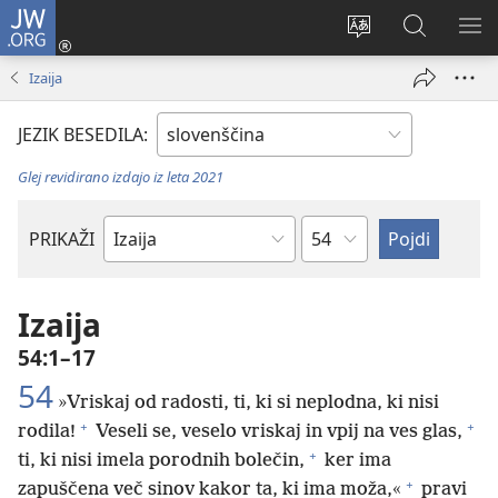
JW.ORG
Prijava
(odpre
Spremeni
Iskanje
PO
novo
jezik
po
ME
Izaija
okno)
spletnega
JW.ORG
mesta
JEZIK BESEDILA:
Glej revidirano izdajo iz leta 2021
Poglavje
PRIKAŽI
Po
svetopisemski
knjigi
Izaija
54:1–17
54
»Vriskaj od radosti, ti, ki si neplodna, ki nisi
+
+
rodila!
Veseli se, veselo vriskaj in vpij na ves glas,
+
ti, ki nisi imela porodnih bolečin,
ker ima
+
zapuščena več sinov kakor ta, ki ima moža,«
pravi