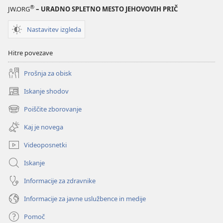
®
JW.ORG
– URADNO SPLETNO MESTO JEHOVOVIH PRIČ
Nastavitev izgleda
Hitre povezave
Prošnja za obisk
Iskanje shodov
(odpre
novo
Poiščite zborovanje
(odpre
okno)
novo
Kaj je novega
okno)
Videoposnetki
Iskanje
Informacije za zdravnike
Informacije za javne uslužbence in medije
Pomoč