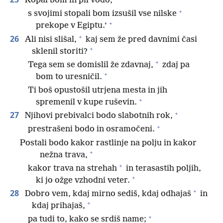
Kopal bom in pil vodo,
+
s svojimi stopali bom izsušil vse nilske
+
prekope v Egiptu.‘
+
26
Ali nisi slišal,
kaj sem že pred davnimi časi
+
sklenil storiti?
+
Tega sem se domislil že zdavnaj,
zdaj pa
+
bom to uresničil.
Ti boš opustošil utrjena mesta in jih
+
spremenil v kupe ruševin.
+
27
Njihovi prebivalci bodo slabotnih rok,
+
prestrašeni bodo in osramočeni.
Postali bodo kakor rastlinje na polju in kakor
+
nežna trava,
+
kakor trava na strehah
in terasastih poljih,
+
ki jo ožge vzhodni veter.
+
28
Dobro vem, kdaj mirno sediš, kdaj odhajaš
in
+
kdaj prihajaš,
+
pa tudi to, kako se srdiš name;