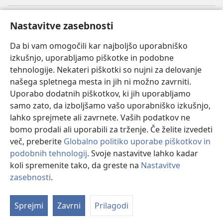
Doniranje
(odpre
Nastavitve zasebnosti
novo
okno)
Da bi vam omogočili kar najboljšo uporabniško
Watchtowerjeva SPLETNA KNJIŽNICA™
(odpre
izkušnjo, uporabljamo piškotke in podobne
novo
®
JW Hub
tehnologije. Nekateri piškotki so nujni za delovanje
okno)
(odpre
našega spletnega mesta in jih ni možno zavrniti.
novo
®
JW Library
okno)
Uporabo dodatnih piškotkov, ki jih uporabljamo
samo zato, da izboljšamo vašo uporabniško izkušnjo,
Watchtower Library
lahko sprejmete ali zavrnete. Vaših podatkov ne
bomo prodali ali uporabili za trženje. Če želite izvedeti
več, preberite
Globalno politiko uporabe piškotkov in
podobnih tehnologij
. Svoje nastavitve lahko kadar
koli spremenite tako, da greste na
Nastavitve
Copyright
© 2026 Watch Tower Bible and Tract Society of Pennsylvania.
POGOJI UPORABE
|
POLITIKA ZASEBNOSTI
|
NASTAVITVE
zasebnosti
.
Pr
ZASEBNOSTI
Vs
Sprejmi
Zavrni
Prilagodi