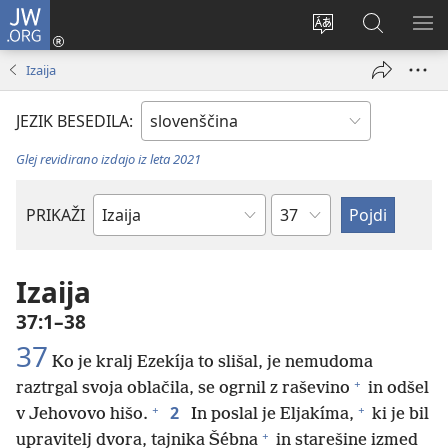
JW.ORG
Prijava
(odpre
Spremeni
Iskanje
PO
novo
jezik
po
ME
Izaija
okno)
spletnega
JW.ORG
mesta
JEZIK BESEDILA:
Glej revidirano izdajo iz leta 2021
Poglavje
PRIKAŽI
Po
svetopisemski
knjigi
Izaija
37:1–38
37
Ko je kralj Ezekíja to slišal, je nemudoma
+
raztrgal svoja oblačila, se ogrnil z raševino
in odšel
+
+
2
v Jehovovo hišo.
In poslal je Eljakíma,
ki je bil
+
upravitelj dvora, tajnika Šébna
in starešine izmed