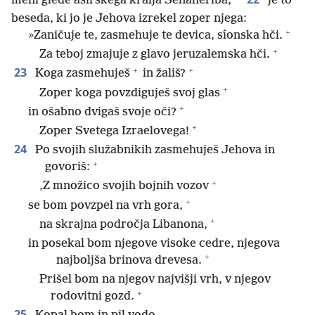
meni glede asirskega kralja Senaheríba,
je to
beseda, ki jo je Jehova izrekel zoper njega:
+
»Zaničuje te, zasmehuje te devica, síonska hči.
+
Za teboj zmajuje z glavo jeruzalemska hči.
+
+
23
Koga zasmehuješ
in žališ?
+
Zoper koga povzdiguješ svoj glas
+
in ošabno dvigaš svoje oči?
+
Zoper Svetega Izraelovega!
24
Po svojih služabnikih zasmehuješ Jehova in
+
govoriš:
+
‚Z množico svojih bojnih vozov
+
se bom povzpel na vrh gora,
+
na skrajna področja Libanona,
in posekal bom njegove visoke cedre, njegova
+
najboljša brinova drevesa.
Prišel bom na njegov najvišji vrh, v njegov
+
rodovitni gozd.
25