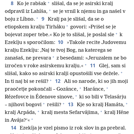
+
8
Ko je rabšak
slišal, da se je asirski kralj
+
odpravil iz Lahíša,
se je vrnil k njemu in ga našel v
+
9
boju z Líbno.
Kralj pa je slišal, da se o
+
etiopskem kralju Tirháku
govori: »Prišel se je
+
bojevat zoper tebe.« Ko je to slišal, je poslal sle
k
10
Ezekíju s sporočilom:
»Takole recite Judovemu
kralju Ezekíju: ‚Naj te tvoj Bog, na katerega se
+
zanašaš, ne prevara
z besedami: »Jeruzalem ne bo
+
11
izročen v roke asirskemu kralju.«
Glej, sam si
+
slišal, kako so asirski kralji opustošili vse dežele.
+
12
In ti naj bi se rešil?
Ali so narode, ki so jih moji
+
+
praočetje pokončali – Gozánce,
Haránce,
+
Rézefovce in Édenove sinove,
ki so bili v Telasárju
+
+
+
13
– njihovi bogovi
rešili?
Kje so kralj Hamáta,
+
+
kralj Arpáda,
kralj mesta Sefarvájima,
kralj Héne
+
in Avája?‘«
14
Ezekíja je vzel pismo iz rok slov in ga prebral.