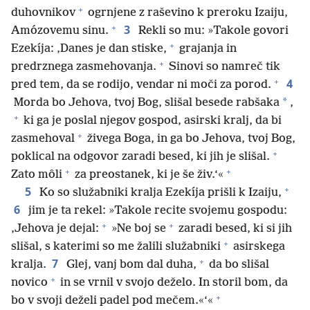
+
duhovnikov
ogrnjene z raševino k preroku Izaiju,
+
3
Amózovemu sinu.
Rekli so mu: »Takole govori
+
Ezekíja: ‚Danes je dan stiske,
grajanja in
+
predrznega zasmehovanja.
Sinovi so namreč tik
+
4
pred tem, da se rodijo, vendar ni moči za porod.
*
Morda bo Jehova, tvoj Bog, slišal besede rabšaka
,
+
ki ga je poslal njegov gospod, asirski kralj, da bi
+
zasmehoval
živega Boga, in ga bo Jehova, tvoj Bog,
+
poklical na odgovor zaradi besed, ki jih je slišal.
+
+
Zato môli
za preostanek, ki je še živ.‘«
+
5
Ko so služabniki kralja Ezekíja prišli k Izaiju,
6
jim je ta rekel: »Takole recite svojemu gospodu:
+
+
‚Jehova je dejal:
»Ne boj se
zaradi besed, ki si jih
+
slišal, s katerimi so me žalili služabniki
asirskega
+
7
kralja.
Glej, vanj bom dal duha,
da bo slišal
+
novico
in se vrnil v svojo deželo. In storil bom, da
+
bo v svoji deželi padel pod mečem.«‘«