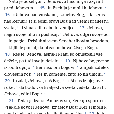
+
Nato je odšel gor v Jehovovo hišo in ga razgrnil
+
+
15
pred Jehovom.
In Ezekíja je molil k Jehovu:
+
16
»Jehova nad vojskami, Izraelov Bog,
ki sediš
nad kerubi! Ti si edini pravi Bog nad vsemi kraljestvi
+
+
17
sveta,
ti si naredil nebo in zemljo.
Jehova,
+
nagni svoje uho in poslušaj.
Jehova, odpri svoje oči
+
in poglej. Prisluhni vsem Senaheríbovim besedam,
+
+
ki jih je poslal, da bi zasmehoval živega Boga.
18
Res je, Jehova, asirski kralji so opustošili vse
+
19
dežele, pa tudi svojo deželo.
Njihove bogove so
+
+
izročili ognju,
ker niso bili bogovi,
ampak izdelek
+
+
človeških rok,
les in kamenje, zato so jih uničili.
+
20
In zdaj, Jehova, naš Bog,
reši nas iz njegove
+
roke,
da bodo vsa kraljestva sveta vedela, da si ti,
+
Jehova, edini Bog.«
21
Tedaj je Izaija, Amózov sin, Ezekíju sporočil:
»Takole govori Jehova, Izraelov Bog: ‚Ker si molil k
+
22