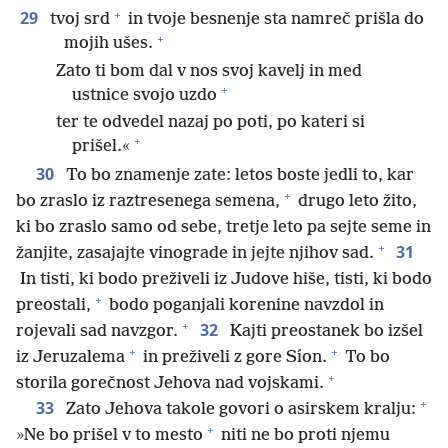
+
29
tvoj srd
in tvoje besnenje sta namreč prišla do
+
mojih ušes.
Zato ti bom dal v nos svoj kavelj in med
+
ustnice svojo uzdo
ter te odvedel nazaj po poti, po kateri si
+
prišel.«
30
To bo znamenje zate: letos boste jedli to, kar
+
bo zraslo iz raztresenega semena,
drugo leto žito,
ki bo zraslo samo od sebe, tretje leto pa sejte seme in
+
31
žanjite, zasajajte vinograde in jejte njihov sad.
In tisti, ki bodo preživeli iz Judove hiše, tisti, ki bodo
+
preostali,
bodo poganjali korenine navzdol in
+
32
rojevali sad navzgor.
Kajti preostanek bo izšel
+
+
iz Jeruzalema
in preživeli z gore Síon.
To bo
+
storila gorečnost Jehova nad vojskami.
+
33
Zato Jehova takole govori o asirskem kralju:
+
»Ne bo prišel v to mesto
niti ne bo proti njemu