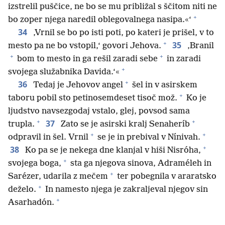
izstrelil puščice, ne bo se mu približal s ščitom niti ne
+
bo zoper njega naredil oblegovalnega nasipa.«‘
34
‚Vrnil se bo po isti poti, po kateri je prišel, v to
+
35
mesto pa ne bo vstopil,‘ govori Jehova.
‚Branil
+
+
bom to mesto in ga rešil zaradi sebe
in zaradi
+
svojega služabnika Davida.‘«
+
36
Tedaj je Jehovov angel
šel in v asirskem
+
taboru pobil sto petinosemdeset tisoč mož.
Ko je
ljudstvo navsezgodaj vstalo, glej, povsod sama
+
+
37
trupla.
Zato se je asirski kralj Senaheríb
+
+
odpravil in šel. Vrnil
se je in prebival v Nínivah.
+
38
Ko pa se je nekega dne klanjal v hiši Nisróha,
+
svojega boga,
sta ga njegova sinova, Adraméleh in
+
Sarézer, udarila z mečem
ter pobegnila v araratsko
+
deželo.
In namesto njega je zakraljeval njegov sin
+
Asarhadón.