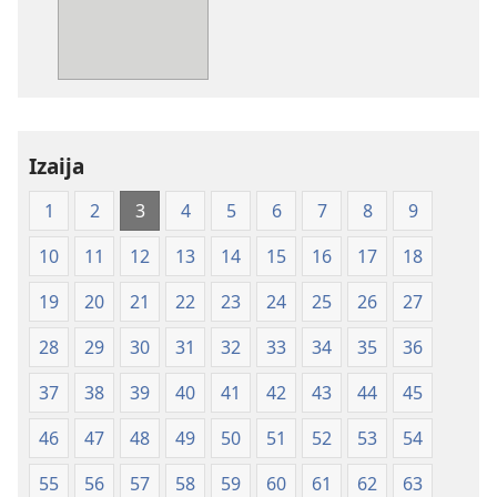
publikacije
Sveto
pismo
–
prevod
novi
Izaija
svet
(izdano 2009)
1
2
3
4
5
6
7
8
9
10
11
12
13
14
15
16
17
18
19
20
21
22
23
24
25
26
27
28
29
30
31
32
33
34
35
36
37
38
39
40
41
42
43
44
45
46
47
48
49
50
51
52
53
54
55
56
57
58
59
60
61
62
63