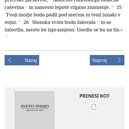
pričeske plešavost,
namesto razkošnega oblačila
+
+
25
raševina
in namesto lepote vžgano znamenje.
Tvoji možje bodo padli pod mečem in tvoji junaki v
+
+
26
vojni.
Síonska vrata bodo žalovala
in se
žalostila, mesto bo izpraznjeno. Usedlo se bo na tla.«
+
Nazaj
Naprej
PRENESI KOT
Možnosti
prenosa
za