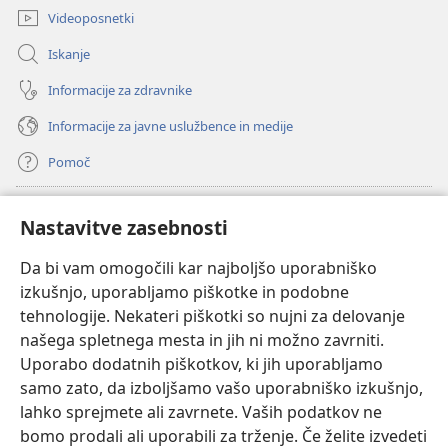
Videoposnetki
Iskanje
Informacije za zdravnike
Informacije za javne uslužbence in medije
Pomoč
Doniranje
(odpre
Nastavitve zasebnosti
novo
okno)
Da bi vam omogočili kar najboljšo uporabniško
Watchtowerjeva SPLETNA KNJIŽNICA™
(odpre
izkušnjo, uporabljamo piškotke in podobne
novo
®
JW Hub
tehnologije. Nekateri piškotki so nujni za delovanje
okno)
(odpre
našega spletnega mesta in jih ni možno zavrniti.
novo
®
JW Library
okno)
Uporabo dodatnih piškotkov, ki jih uporabljamo
samo zato, da izboljšamo vašo uporabniško izkušnjo,
Watchtower Library
lahko sprejmete ali zavrnete. Vaših podatkov ne
bomo prodali ali uporabili za trženje. Če želite izvedeti