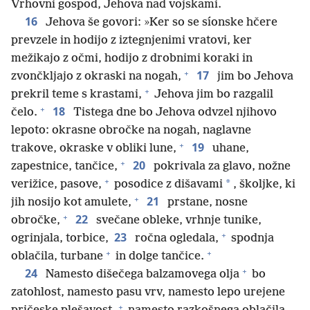
Vrhovni gospod, Jehova nad vojskami.
16
Jehova še govori: »Ker so se síonske hčere
prevzele in hodijo z iztegnjenimi vratovi, ker
mežikajo z očmi, hodijo z drobnimi koraki in
+
17
zvončkljajo z okraski na nogah,
jim bo Jehova
+
prekril teme s krastami,
Jehova jim bo razgalil
+
18
čelo.
Tistega dne bo Jehova odvzel njihovo
lepoto: okrasne obročke na nogah, naglavne
+
19
trakove, okraske v obliki lune,
uhane,
+
20
zapestnice, tančice,
pokrivala za glavo, nožne
+
*
verižice, pasove,
posodice z dišavami
, školjke, ki
+
21
jih nosijo kot amulete,
prstane, nosne
+
22
obročke,
svečane obleke, vrhnje tunike,
+
23
ogrinjala, torbice,
ročna ogledala,
spodnja
+
+
oblačila, turbane
in dolge tančice.
+
24
Namesto dišečega balzamovega olja
bo
zatohlost, namesto pasu vrv, namesto lepo urejene
+