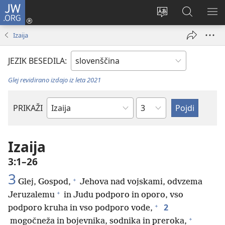
JW.ORG
Prijava
(odpre
Spremeni
Iskanje
PO
novo
jezik
po
ME
Izaija
okno)
spletnega
JW.ORG
mesta
JEZIK BESEDILA:
Glej revidirano izdajo iz leta 2021
Poglavje
PRIKAŽI
Po
svetopisemski
knjigi
Izaija
3:1–26
3
+
Glej, Gospod,
Jehova nad vojskami, odvzema
+
Jeruzalemu
in Judu podporo in oporo, vso
+
2
podporo kruha in vso podporo vode,
+
mogočneža in bojevnika, sodnika in preroka,