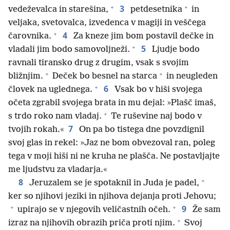
+
+
3
vedeževalca in starešina,
petdesetnika
in
veljaka, svetovalca, izvedenca v magiji in veščega
+
4
čarovnika.
Za kneze jim bom postavil dečke in
+
5
vladali jim bodo samovoljneži.
Ljudje bodo
ravnali tiransko drug z drugim, vsak s svojim
+
+
bližnjim.
Deček bo besnel na starca
in neugleden
+
6
človek na uglednega.
Vsak bo v hiši svojega
očeta zgrabil svojega brata in mu dejal: »Plašč imaš,
+
s trdo roko nam vladaj.
Te ruševine naj bodo v
7
tvojih rokah.«
On pa bo tistega dne povzdignil
svoj glas in rekel: »Jaz ne bom obvezoval ran, poleg
tega v moji hiši ni ne kruha ne plašča. Ne postavljajte
me ljudstvu za vladarja.«
+
8
Jeruzalem se je spotaknil in Juda je padel,
ker so njihovi jeziki in njihova dejanja proti Jehovu;
+
+
9
upirajo se v njegovih veličastnih očeh.
Že sam
+
izraz na njihovih obrazih priča proti njim.
Svoj