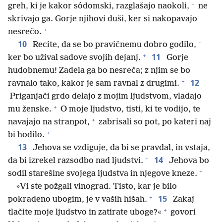
+
greh, ki je kakor sódomski, razglašajo naokoli,
ne
skrivajo ga. Gorje njihovi duši, ker si nakopavajo
+
nesrečo.
+
10
Recite, da se bo pravičnemu dobro godilo,
+
11
ker bo užival sadove svojih dejanj.
Gorje
hudobnemu! Zadela ga bo nesreča; z njim se bo
+
12
ravnalo tako, kakor je sam ravnal z drugimi.
Priganjači grdo delajo z mojim ljudstvom, vladajo
+
mu ženske.
O moje ljudstvo, tisti, ki te vodijo, te
+
navajajo na stranpot,
zabrisali so pot, po kateri naj
+
bi hodilo.
13
Jehova se vzdiguje, da bi se pravdal, in vstaja,
+
14
da bi izrekel razsodbo nad ljudstvi.
Jehova bo
+
sodil starešine svojega ljudstva in njegove kneze.
»Vi ste požgali vinograd. Tisto, kar je bilo
+
15
pokradeno ubogim, je v vaših hišah.
Zakaj
+
tlačite moje ljudstvo in zatirate uboge?«
govori