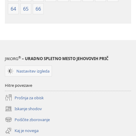
64
65
66
®
JW.ORG
– URADNO SPLETNO MESTO JEHOVOVIH PRIČ
Nastavitev izgleda
Hitre povezave
Prošnja za obisk
Iskanje shodov
(odpre
novo
Poiščite zborovanje
(odpre
okno)
novo
Kaj je novega
okno)