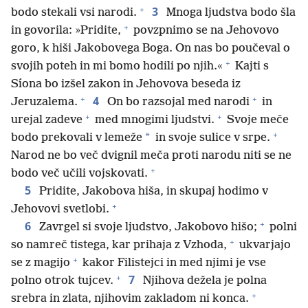
+
3
bodo stekali vsi narodi.
Mnoga ljudstva bodo šla
+
in govorila: »Pridite,
povzpnimo se na Jehovovo
goro, k hiši Jakobovega Boga. On nas bo poučeval o
+
svojih poteh in mi bomo hodili po njih.«
Kajti s
Síona bo izšel zakon in Jehovova beseda iz
+
+
4
Jeruzalema.
On bo razsojal med narodi
in
+
+
urejal zadeve
med mnogimi ljudstvi.
Svoje meče
+
*
bodo prekovali v lemeže
in svoje sulice v srpe.
Narod ne bo več dvignil meča proti narodu niti se ne
+
bodo več učili vojskovati.
5
Pridite, Jakobova hiša, in skupaj hodimo v
+
Jehovovi svetlobi.
+
6
Zavrgel si svoje ljudstvo, Jakobovo hišo;
polni
+
so namreč tistega, kar prihaja z Vzhoda,
ukvarjajo
+
se z magijo
kakor Filistejci in med njimi je vse
+
7
polno otrok tujcev.
Njihova dežela je polna
+
srebra in zlata, njihovim zakladom ni konca.