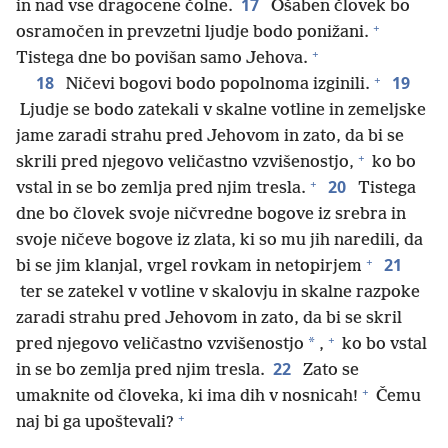
17
in nad vse dragocene čolne.
Ošaben človek bo
+
osramočen in prevzetni ljudje bodo ponižani.
+
Tistega dne bo povišan samo Jehova.
+
18
19
Ničevi bogovi bodo popolnoma izginili.
Ljudje se bodo zatekali v skalne votline in zemeljske
jame zaradi strahu pred Jehovom in zato, da bi se
+
skrili pred njegovo veličastno vzvišenostjo,
ko bo
+
20
vstal in se bo zemlja pred njim tresla.
Tistega
dne bo človek svoje ničvredne bogove iz srebra in
svoje ničeve bogove iz zlata, ki so mu jih naredili, da
+
21
bi se jim klanjal, vrgel rovkam in netopirjem
ter se zatekel v votline v skalovju in skalne razpoke
zaradi strahu pred Jehovom in zato, da bi se skril
+
*
pred njegovo veličastno vzvišenostjo
,
ko bo vstal
22
in se bo zemlja pred njim tresla.
Zato se
+
umaknite od človeka, ki ima dih v nosnicah!
Čemu
+
naj bi ga upoštevali?