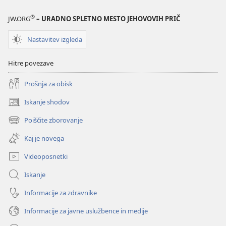
®
JW.ORG
– URADNO SPLETNO MESTO JEHOVOVIH PRIČ
Nastavitev izgleda
Hitre povezave
Prošnja za obisk
Iskanje shodov
(odpre
novo
Poiščite zborovanje
(odpre
okno)
novo
Kaj je novega
okno)
Videoposnetki
Iskanje
Informacije za zdravnike
Informacije za javne uslužbence in medije