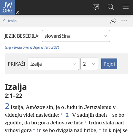
JW.ORG
Prijava
(odpre
Spremeni
Iskanje
PO
novo
jezik
po
ME
Izaija
okno)
spletnega
JW.ORG
mesta
JEZIK BESEDILA:
Glej revidirano izdajo iz leta 2021
Poglavje
PRIKAŽI
Po
svetopisemski
knjigi
Izaija
2:1–22
2
Izaija, Amózov sin, je o Judu in Jeruzalemu v
+
+
2
videnju videl naslednje:
V zadnjih dneh
se bo
+
zgodilo, da bo gora Jehovove hiše
trdno stala nad
+
+
vrhovi gora
in se bo dvigala nad hribe,
in k njej se