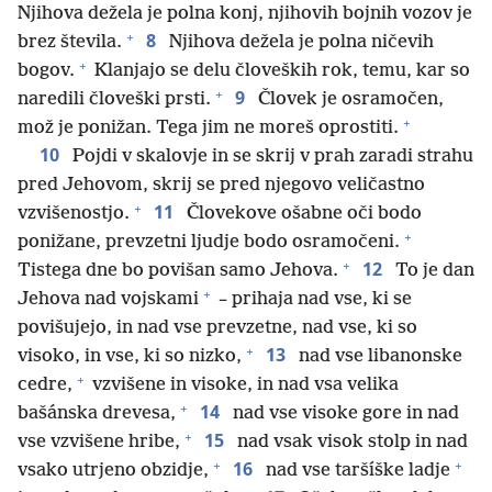
Njihova dežela je polna konj, njihovih bojnih vozov je
+
8
brez števila.
Njihova dežela je polna ničevih
+
bogov.
Klanjajo se delu človeških rok, temu, kar so
+
9
naredili človeški prsti.
Človek je osramočen,
+
mož je ponižan. Tega jim ne moreš oprostiti.
10
Pojdi v skalovje in se skrij v prah zaradi strahu
pred Jehovom, skrij se pred njegovo veličastno
+
11
vzvišenostjo.
Človekove ošabne oči bodo
+
ponižane, prevzetni ljudje bodo osramočeni.
+
12
Tistega dne bo povišan samo Jehova.
To je dan
+
Jehova nad vojskami
– prihaja nad vse, ki se
povišujejo, in nad vse prevzetne, nad vse, ki so
+
13
visoko, in vse, ki so nizko,
nad vse libanonske
+
cedre,
vzvišene in visoke, in nad vsa velika
+
14
bašánska drevesa,
nad vse visoke gore in nad
+
15
vse vzvišene hribe,
nad vsak visok stolp in nad
+
+
16
vsako utrjeno obzidje,
nad vse taršíške ladje