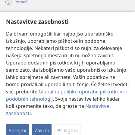
Pomoč
Doniranje
(odpre
Nastavitve zasebnosti
novo
okno)
Da bi vam omogočili kar najboljšo uporabniško
Watchtowerjeva SPLETNA KNJIŽNICA™
(odpre
izkušnjo, uporabljamo piškotke in podobne
novo
®
JW Hub
tehnologije. Nekateri piškotki so nujni za delovanje
okno)
(odpre
našega spletnega mesta in jih ni možno zavrniti.
novo
®
JW Library
okno)
Uporabo dodatnih piškotkov, ki jih uporabljamo
samo zato, da izboljšamo vašo uporabniško izkušnjo,
Watchtower Library
lahko sprejmete ali zavrnete. Vaših podatkov ne
bomo prodali ali uporabili za trženje. Če želite izvedeti
več, preberite
Globalno politiko uporabe piškotkov in
podobnih tehnologij
. Svoje nastavitve lahko kadar
Copyright
© 2026 Watch Tower Bible and Tract Society of Pennsylvania.
koli spremenite tako, da greste na
Nastavitve
POGOJI UPORABE
|
POLITIKA ZASEBNOSTI
|
NASTAVITVE
zasebnosti
.
Pr
ZASEBNOSTI
Vs
Sprejmi
Zavrni
Prilagodi