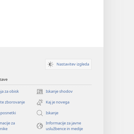
Nastavitev izgleda
zave
ja za obisk
Iskanje shodov
(odpre
novo
ite zborovanje
Kaj je novega
okno)
oposnetki
Iskanje
macije za
Informacije za javne
nike
uslužbence in medije