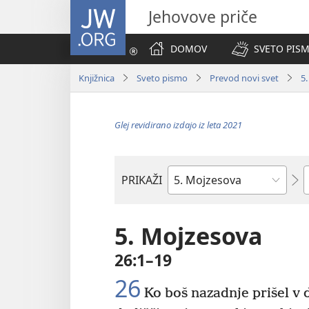
JW.ORG
Jehovove priče
DOMOV
SVETO PISM
Knjižnica
Sveto pismo
Prevod novi svet
5
Glej revidirano izdajo iz leta 2021
P
PRIKAŽI
Po
svetopisemski
knjigi
5. Mojzesova
26:1–19
26
Ko boš nazadnje prišel v d