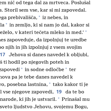
isem nič od tega dal za mrtveca. Poslušal
. Storil sem vse, kar si mi zapovedal.
+
ega prebivališča,
iz nebes, in
+
la
in zemljo, ki si nam jo dal, kakor si
+
eželo, v kateri tečeta mleko in med.‘
nes zapoveduje, da izpolnjuj te uredbe
o njih in jih izpolnjuj z vsem svojim
17
Jehova si danes navedel k obljubi,
 ti hodil po njegovih poteh in
+
+
zapovedi
in sodne odločbe
ter
ova pa je tebe danes navedel k
+
vo, posebna lastnina,
tako kakor ti je
19
l vse njegove zapovedi,
da te bo
+
arode, ki jih je ustvaril.
Prinašal mu
š sveto ljudstvo Jehovu, svojemu Bogu,