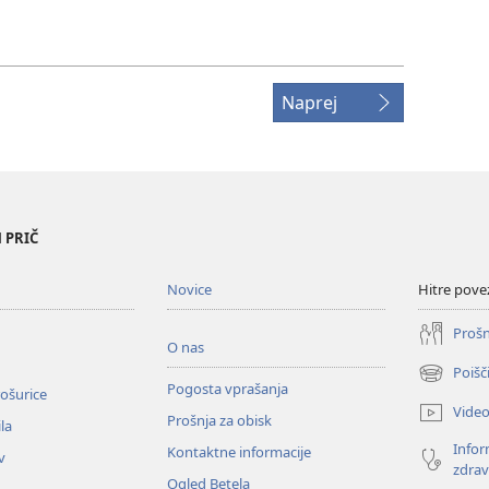
Naprej
 PRIČ
Novice
Hitre pove
Prošn
O nas
Poišč
(odpre
Pogosta vprašanja
ošurice
novo
Vide
Prošnja za obisk
okno)
la
Infor
Kontaktne informacije
v
zdrav
Ogled Betela