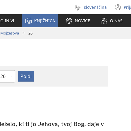
slovenščina
Pri
Izberite
(o
jezik
no
O IN VI
KNJIŽNICA
NOVICE
O NAS
ok
. Mojzesova
26
oglavje
eželo, ki ti jo Jehova, tvoj Bog, daje v