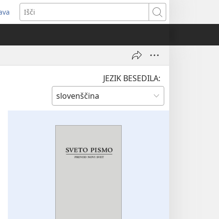
java
dpre
Išči
vo
no)
JEZIK BESEDILA: