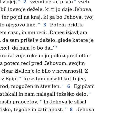
2
+
+
 v njej,
vzemi nekaj prvin
vseh
il iz svoje dežele, ki ti jo daje Jehova,
o ter pojdi na kraj, ki ga bo Jehova, tvoj
3
+
alo njegovo ime.
Potem pridi k
stem času, in mu reci: ‚Danes izjavljam
a sem prišel v deželo, glede katere je
+
el, da nam jo bo dal.‘
 iz tvoje roke in jo položi pred oltar
a potem reci pred Jehovom, svojim
čigar življenje je bilo v nevarnosti. Z
+
 v Egipt
in se tam naselil kot tujec,
6
+
narod, mogočen in številen.
Egipčani
+
stiskali in nam nalagali težaško delo.
+
naših praočetov,
in Jehova je slišal
8
+
tisko, tegobe in zatiranost.
Jehova