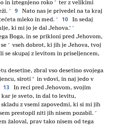
+
no in iztegnjeno roko
ter z velikimi
9
+
ži.
Nato nas je privedel na ta kraj
10
+
 tečeta mleko in med.
In sedaj
+
je, ki mi jo je dal Jehova.‘
jega Boga, in se prikloni pred Jehovom,
+
 se
vseh dobrot, ki jih je Jehova, tvoj
eli se skupaj z levitom in priseljencem,
etu desetine, zbral vso desetino svojega
*
jencu, siroti
in vdovi, in naj jedo v
13
In reci pred Jehovom, svojim
kar je sveto, in dal to levitu,
 skladu z vsemi zapovedmi, ki si mi jih
+
em prestopil niti jih nisem pozabil.
em žaloval, prav tako nisem od tega