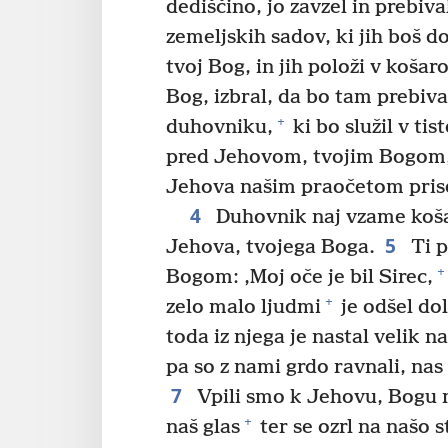
dediščino, jo zavzel in prebival
zemeljskih sadov, ki jih boš dob
tvoj Bog, in jih položi v košar
Bog, izbral, da bo tam prebiv
+
duhovniku,
ki bo služil v ti
pred Jehovom, tvojim Bogom, d
Jehova našim praočetom priseg
4
Duhovnik naj vzame košaro
5
Jehova, tvojega Boga.
Ti p
+
Bogom: ‚Moj oče je bil Sirec,
+
zelo malo ljudmi
je odšel dol
toda iz njega je nastal velik 
pa so z nami grdo ravnali, nas 
7
Vpili smo k Jehovu, Bogu 
+
naš glas
ter se ozrl na našo s