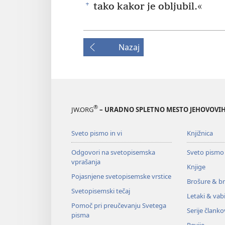
+
tako kakor je obljubil.«
Nazaj
®
JW.ORG
– URADNO SPLETNO MESTO JEHOVOVIH
Sveto pismo in vi
Knjižnica
Odgovori na svetopisemska
Sveto pismo
vprašanja
Knjige
Pojasnjene svetopisemske vrstice
Brošure & br
Svetopisemski tečaj
Letaki & vabi
Pomoč pri preučevanju Svetega
Serije članko
pisma
Revije