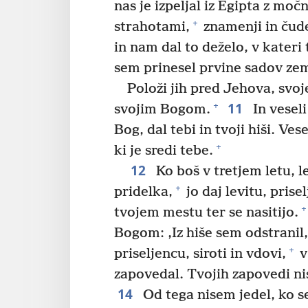
nas je izpeljal iz Egipta z moč
+
strahotami,
znamenji in čude
in nam dal to deželo, v kateri
sem prinesel prvine sadov zeml
Položi jih pred Jehova, svo
11
+
svojim Bogom.
In veseli
Bog, dal tebi in tvoji hiši. Ves
+
ki je sredi tebe.
12
Ko boš v tretjem letu, l
+
pridelka,
jo daj levitu, prisel
+
tvojem mestu ter se nasitijo.
Bogom: ‚Iz hiše sem odstranil, 
+
priseljencu, siroti in vdovi,
v
zapovedal. Tvojih zapovedi nis
14
Od tega nisem jedel, ko s