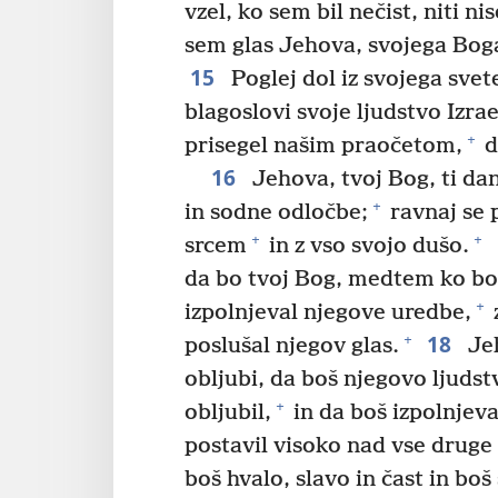
vzel, ko sem bil nečist, niti n
sem glas Jehova, svojega Boga
15
Poglej dol iz svojega svet
blagoslovi svoje ljudstvo Izrae
+
prisegel našim praočetom,
d
16
Jehova, tvoj Bog, ti da
+
in sodne odločbe;
ravnaj se p
+
+
srcem
in z vso svojo dušo.
da bo tvoj Bog, medtem ko boš
+
izpolnjeval njegove uredbe,
18
+
poslušal njegov glas.
Jeh
obljubi, da boš njegovo ljudst
+
obljubil,
in da boš izpolnjeva
postavil visoko nad vse druge n
boš hvalo, slavo in čast in bo