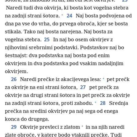
šotora, za zahodno stran, naredi šest okvirjev.
Naredi tudi dva okvirja, ki bosta kot vogelna stebra
+
24
na zadnji strani šotora.
Naj bosta podvojena od
dna pa vse do vrha, do prvega obroča, kjer se bosta
stikala. Tako naj bosta narejena. Naj bosta za
25
vogelna stebra.
In naj bo osem okvirjev z
njihovimi srebrnimi podstavki. Podstavkov naj bo
šestnajst: dva podstavka naj bosta pod enim
okvirjem in dva podstavka pod vsakim nadaljnjim
okvirjem.
+
26
Naredi prečke iz akacijevega lesa:
pet prečk
27
za okvirje na eni strani šotora,
pet prečk za
okvirje na drugi strani šotora in pet prečk za okvirje
+
28
na zadnji strani šotora, proti zahodu.
Srednja
prečka na sredini okvirjev pa naj sega od enega
konca do drugega.
+
29
Okvirje prevleci z zlatom
in na njih naredi
zlate obroče, v katere bodo vtaknili prečke. Tudi