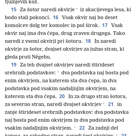
tjulnjevih kož.
+
15
Za šotor naredi okvirje
iz akacijevega lesa, ki
16
bodo stali pokonci.
Vsak okvir naj bo deset
17
komolcev dolg ter komolec in pol širok.
Vsak
okvir naj ima dva čepa, drug zraven drugega. Tako
18
naredi z vsemi okvirji pri šotoru.
In naredi
okvirje za šotor, dvajset okvirjev za južno stran, ki
gleda proti Négebu.
19
Za teh dvajset okvirjev naredi štirideset
+
srebrnih podstavkov:
dva podstavka naj bosta pod
enim okvirjem, na katerem sta dva čepa, in dva
podstavka pod vsakim nadaljnjim okvirjem, na
20
katerem sta dva čepa.
In za drugo stran šotora,
+
21
za severno stran, naredi dvajset okvirjev
in
zanje štirideset srebrnih podstavkov: dva podstavka
naj bosta pod enim okvirjem in dva podstavka pod
+
22
vsakim nadaljnjim okvirjem.
Za zadnji del
+
23