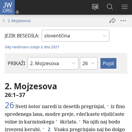
JW.ORG
Prijava
(odpre
Spremeni
Iskanje
PO
novo
jezik
po
ME
2. Mojzesova
okno)
spletnega
JW.ORG
mesta
JEZIK BESEDILA:
Glej revidirano izdajo iz leta 2021
Poglavje
PRIKAŽI
Po
svetopisemski
knjigi
2. Mojzesova
26:1–37
26
+
Sveti šotor naredi iz desetih pregrinjal,
iz fino
spredenega lana, modre preje, rdečkasto vijoličaste
+
*
volne in karminskega
škrlata.
Na njih naj bodo
+
2
izvezeni kerubi.
Vsako pregrinjalo naj bo dolgo