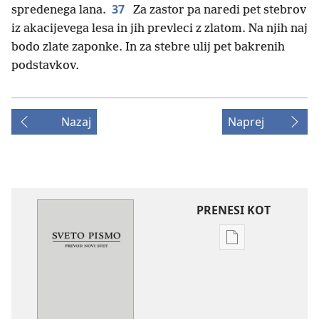
37
spredenega lana.
Za zastor pa naredi pet stebrov
iz akacijevega lesa in jih prevleci z zlatom. Na njih naj
bodo zlate zaponke. In za stebre ulij pet bakrenih
podstavkov.
Nazaj
Naprej
PRENESI KOT
Možnosti
prenosa
za
publikacije
Sveto