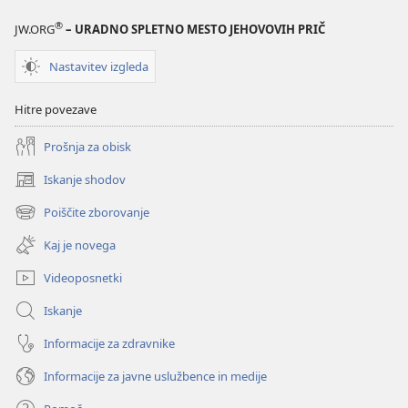
®
JW.ORG
– URADNO SPLETNO MESTO JEHOVOVIH PRIČ
Nastavitev izgleda
Hitre povezave
Prošnja za obisk
Iskanje shodov
(odpre
novo
Poiščite zborovanje
(odpre
okno)
novo
Kaj je novega
okno)
Videoposnetki
Iskanje
Informacije za zdravnike
Informacije za javne uslužbence in medije