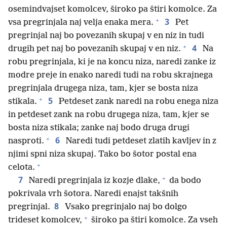
osemindvajset komolcev, široko pa štiri komolce. Za
+
3
vsa pregrinjala naj velja enaka mera.
Pet
pregrinjal naj bo povezanih skupaj v en niz in tudi
+
4
drugih pet naj bo povezanih skupaj v en niz.
Na
robu pregrinjala, ki je na koncu niza, naredi zanke iz
modre preje in enako naredi tudi na robu skrajnega
pregrinjala drugega niza, tam, kjer se bosta niza
+
5
stikala.
Petdeset zank naredi na robu enega niza
in petdeset zank na robu drugega niza, tam, kjer se
bosta niza stikala; zanke naj bodo druga drugi
+
6
nasproti.
Naredi tudi petdeset zlatih kavljev in z
njimi spni niza skupaj. Tako bo šotor postal ena
+
celota.
+
7
Naredi pregrinjala iz kozje dlake,
da bodo
pokrivala vrh šotora. Naredi enajst takšnih
8
pregrinjal.
Vsako pregrinjalo naj bo dolgo
+
trideset komolcev,
široko pa štiri komolce. Za vseh