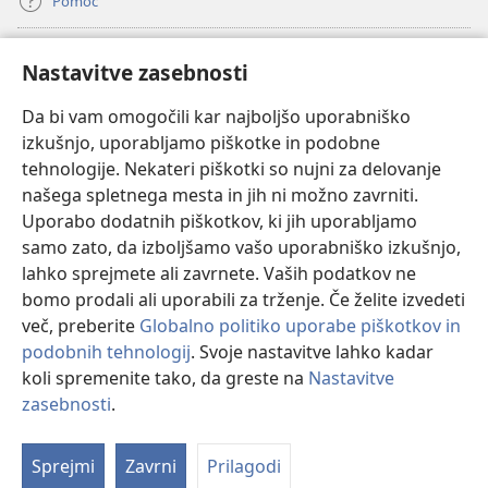
Pomoč
Doniranje
(odpre
Nastavitve zasebnosti
novo
okno)
Da bi vam omogočili kar najboljšo uporabniško
Watchtowerjeva SPLETNA KNJIŽNICA™
(odpre
izkušnjo, uporabljamo piškotke in podobne
novo
®
JW Hub
tehnologije. Nekateri piškotki so nujni za delovanje
okno)
(odpre
našega spletnega mesta in jih ni možno zavrniti.
novo
®
JW Library
okno)
Uporabo dodatnih piškotkov, ki jih uporabljamo
samo zato, da izboljšamo vašo uporabniško izkušnjo,
Watchtower Library
lahko sprejmete ali zavrnete. Vaših podatkov ne
bomo prodali ali uporabili za trženje. Če želite izvedeti
več, preberite
Globalno politiko uporabe piškotkov in
podobnih tehnologij
. Svoje nastavitve lahko kadar
Copyright
© 2026 Watch Tower Bible and Tract Society of Pennsylvania.
koli spremenite tako, da greste na
Nastavitve
POGOJI UPORABE
|
POLITIKA ZASEBNOSTI
|
NASTAVITVE
zasebnosti
.
Pr
ZASEBNOSTI
Vs
Sprejmi
Zavrni
Prilagodi