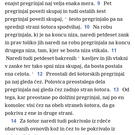
9
enajst pregrinjal naj velja enaka mera.
Pet
pregrinjal poveži skupaj in tudi ostalih šest
+
pregrinjal poveži skupaj,
šesto pregrinjalo pa na
10
sprednji strani šotora spodvihaj.
Na robu
pregrinjala, ki je na koncu niza, naredi petdeset zank
in prav toliko jih naredi na robu pregrinjala na koncu
11
drugega niza, tam, kjer se bosta niza stikala.
+
Naredi tudi petdeset bakrenih
kavljev in jih vtakni
v zanke ter tako spni niza skupaj, da bosta postala
+
12
ena celota.
Preostali del šotorskih pregrinjal
pa naj gleda čez. Polovica preostalega dela
13
pregrinjala naj gleda čez zadnjo stran šotora.
Od
tega, kar preostane po dolžini pregrinjal, naj po en
komolec visi čez na obeh straneh šotora, da ga
pokriva z ene in druge strani.
14
Za šotor naredi tudi pokrivalo iz rdeče
obarvanih ovnovih kož in čez to še pokrivalo iz