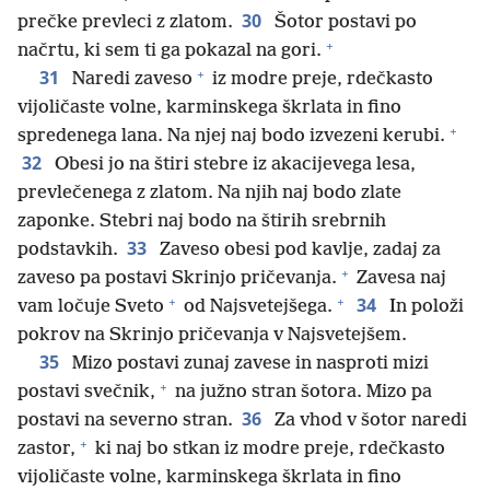
30
prečke prevleci z zlatom.
Šotor postavi po
+
načrtu, ki sem ti ga pokazal na gori.
+
31
Naredi zaveso
iz modre preje, rdečkasto
vijoličaste volne, karminskega škrlata in fino
+
spredenega lana. Na njej naj bodo izvezeni kerubi.
32
Obesi jo na štiri stebre iz akacijevega lesa,
prevlečenega z zlatom. Na njih naj bodo zlate
zaponke. Stebri naj bodo na štirih srebrnih
33
podstavkih.
Zaveso obesi pod kavlje, zadaj za
+
zaveso pa postavi Skrinjo pričevanja.
Zavesa naj
+
+
34
vam ločuje Sveto
od Najsvetejšega.
In položi
pokrov na Skrinjo pričevanja v Najsvetejšem.
35
Mizo postavi zunaj zavese in nasproti mizi
+
postavi svečnik,
na južno stran šotora. Mizo pa
36
postavi na severno stran.
Za vhod v šotor naredi
+
zastor,
ki naj bo stkan iz modre preje, rdečkasto
vijoličaste volne, karminskega škrlata in fino