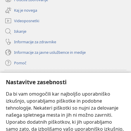
(odpre
okno)
novo
Kaj je novega
okno)
Videoposnetki
Iskanje
Informacije za zdravnike
Informacije za javne uslužbence in medije
Pomoč
Doniranje
(odpre
Nastavitve zasebnosti
novo
okno)
Da bi vam omogočili kar najboljšo uporabniško
Watchtowerjeva SPLETNA KNJIŽNICA™
(odpre
izkušnjo, uporabljamo piškotke in podobne
novo
®
JW Hub
tehnologije. Nekateri piškotki so nujni za delovanje
okno)
(odpre
našega spletnega mesta in jih ni možno zavrniti.
novo
®
JW Library
okno)
Uporabo dodatnih piškotkov, ki jih uporabljamo
samo zato, da izboljšamo vašo uporabniško izkušnjo,