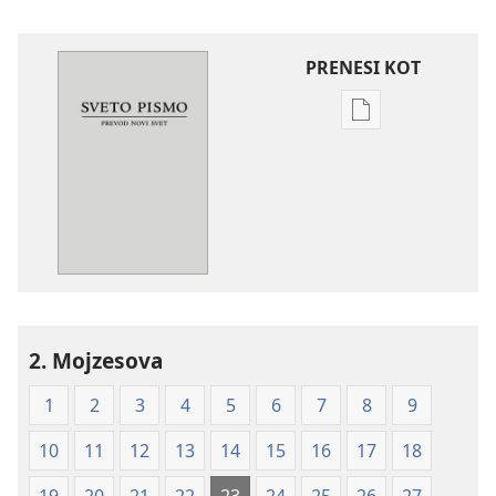
PRENESI KOT
Možnosti
prenosa
za
publikacije
Sveto
pismo
–
prevod
novi
2. Mojzesova
svet
(izdano 2009)
1
2
3
4
5
6
7
8
9
10
11
12
13
14
15
16
17
18