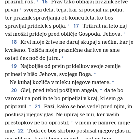
+
16
praznih rok.
Prav tako obhajaj praznik žetve
+
+
prvin
svojega dela, tega, kar si posejal na polju,
ter praznik spravljanja ob koncu leta, ko boš
+
17
spravljal pridelek s polja.
Trikrat na leto naj
+
vsi moški pridejo pred obličje Gospoda, Jehova.
18
Krvi moje žrtve ne daruj skupaj z nečim, kar je
kvašeno. Tolšča moje praznične daritve ne sme
+
ostati čez noč do jutra.
19
Najboljše od prvin pridelkov svoje zemlje
+
prinesi v hišo Jehova, svojega Boga.
+
Ne kuhaj kozliča v mleku njegove matere.
+
20
Glej, pred teboj pošiljam angela,
da te bo
varoval na poti in te bo pripeljal v kraj, ki sem ga
+
21
pripravil.
Pazi, kako se boš vedel pred njim, in
poslušaj njegov glas. Ne upiraj se mu, ker vaših
+
prestopkov ne bo oprostil;
v njem je namreč moje
22
ime.
Toda če boš skrbno poslušal njegov glas in
+