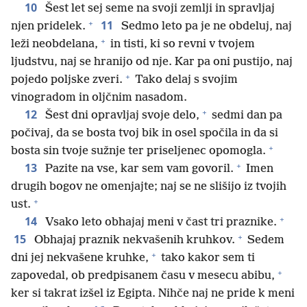
10
Šest let sej seme na svoji zemlji in spravljaj
+
11
njen pridelek.
Sedmo leto pa je ne obdeluj, naj
+
leži neobdelana,
in tisti, ki so revni v tvojem
ljudstvu, naj se hranijo od nje. Kar pa oni pustijo, naj
+
pojedo poljske zveri.
Tako delaj s svojim
vinogradom in oljčnim nasadom.
+
12
Šest dni opravljaj svoje delo,
sedmi dan pa
počivaj, da se bosta tvoj bik in osel spočila in da si
+
bosta sin tvoje sužnje ter priseljenec opomogla.
+
13
Pazite na vse, kar sem vam govoril.
Imen
drugih bogov ne omenjajte; naj se ne slišijo iz tvojih
+
ust.
+
14
Vsako leto obhajaj meni v čast tri praznike.
+
15
Obhajaj praznik nekvašenih kruhkov.
Sedem
+
dni jej nekvašene kruhke,
tako kakor sem ti
+
zapovedal, ob predpisanem času v mesecu abibu,
ker si takrat izšel iz Egipta. Nihče naj ne pride k meni