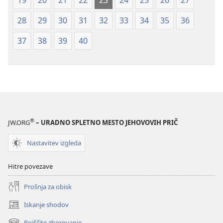
19
20
21
22
23
24
25
26
27
28
29
30
31
32
33
34
35
36
37
38
39
40
®
JW.ORG
– URADNO SPLETNO MESTO JEHOVOVIH PRIČ
Nastavitev izgleda
Hitre povezave
Prošnja za obisk
Iskanje shodov
(odpre
novo
Poiščite zborovanje