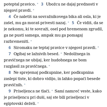
+
3
poteptal pravico.
Ubožcu ne dajaj prednosti v
+
njegovi pravdi.
4
Če naletiš na sovražnikovega bika ali osla, ki je
+
5
zašel, mu ga moraš privesti nazaj.
Če vidiš, da se
je nekomu, ki te sovraži, osel pod bremenom zgrudil,
ga ne pusti samega, ampak mu ga pomagaj
+
razbremeniti.
+
6
Siromaku ne teptaj pravice v njegovi pravdi.
+
7
Ogibaj se lažnivih besed.
Nedolžnega in
pravičnega ne ubijaj, ker hudobnega ne bom
+
razglasil za pravičnega.
8
Ne sprejemaj podkupnine, ker podkupnina
zaslepi tiste, ki dobro vidijo, in lahko popači besede
+
pravičnih.
+
9
Priseljenca ne tlači.
Sami namreč veste, kako
je priseljencu pri duši, saj ste bili priseljenci v
+
egiptovski deželi.