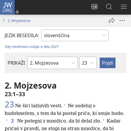
JW.ORG
Prijava
(odpre
Spremeni
Iskanje
PO
novo
jezik
po
ME
2. Mojzesova
okno)
spletnega
JW.ORG
mesta
JEZIK BESEDILA:
Glej revidirano izdajo iz leta 2021
Poglavje
PRIKAŽI
Po
svetopisemski
knjigi
2. Mojzesova
23:1–33
23
+
Ne širi lažnivih vesti.
Ne sodeluj s
hudobnežem, s tem da bi postal priča, ki snuje hudo.
+
+
2
Ne potegni z množico, da bi delal zlo.
Kadar
pričaš v pravdi, ne stopi na stran množice, da bi