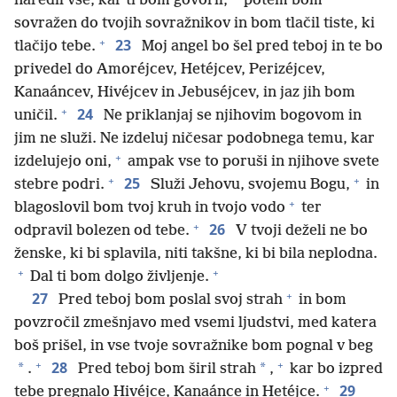
naredil vse, kar ti bom govoril,
potem bom
sovražen do tvojih sovražnikov in bom tlačil tiste, ki
+
23
tlačijo tebe.
Moj angel bo šel pred teboj in te bo
privedel do Amoréjcev, Hetéjcev, Perizéjcev,
Kanaáncev, Hivéjcev in Jebuséjcev, in jaz jih bom
+
24
uničil.
Ne priklanjaj se njihovim bogovom in
jim ne služi. Ne izdeluj ničesar podobnega temu, kar
+
izdelujejo oni,
ampak vse to poruši in njihove svete
+
+
25
stebre podri.
Služi Jehovu, svojemu Bogu,
in
+
blagoslovil bom tvoj kruh in tvojo vodo
ter
+
26
odpravil bolezen od tebe.
V tvoji deželi ne bo
ženske, ki bi splavila, niti takšne, ki bi bila neplodna.
+
+
Dal ti bom dolgo življenje.
+
27
Pred teboj bom poslal svoj strah
in bom
povzročil zmešnjavo med vsemi ljudstvi, med katera
boš prišel, in vse tvoje sovražnike bom pognal v beg
+
+
28
*
*
.
Pred teboj bom širil strah
,
kar bo izpred
+
29
tebe pregnalo Hivéjce, Kanaánce in Hetéjce.