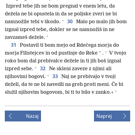
Izpred tebe jih ne bom pregnal v enem letu, da
dežela ne bi opustela in da se poljske zveri ne bi
+
30
namnožile tebi v škodo.
Malo po malo jih bom
izgnal izpred tebe, dokler se ne namnožiš in ne
+
zavzameš dežele.
31
Postavil ti bom mejo od Rdečega morja do
+
*
morja Filistejcev in od pustinje do Reke
.
V tvojo
roko bom dal prebivalce dežele in ti jih boš izgnal
+
32
izpred sebe.
Ne skleni zaveze z njimi ali
+
33
njihovimi bogovi.
Naj ne prebivajo v tvoji
deželi, da te ne bi navedli na greh proti meni. Če bi
+
služil njihovim bogovom, bi ti to bilo v zanko.«
Nazaj
Naprej