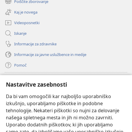
Poiščite zborovanje
(odpre
okno)
novo
Kaj je novega
okno)
Videoposnetki
Iskanje
Informacije za zdravnike
Informacije za javne uslužbence in medije
Pomoč
Doniranje
(odpre
Nastavitve zasebnosti
novo
okno)
Da bi vam omogočili kar najboljšo uporabniško
Watchtowerjeva SPLETNA KNJIŽNICA™
(odpre
izkušnjo, uporabljamo piškotke in podobne
novo
®
JW Hub
tehnologije. Nekateri piškotki so nujni za delovanje
okno)
(odpre
našega spletnega mesta in jih ni možno zavrniti.
novo
®
JW Library
okno)
Uporabo dodatnih piškotkov, ki jih uporabljamo
samo zato, da izboljšamo vašo uporabniško izkušnjo,