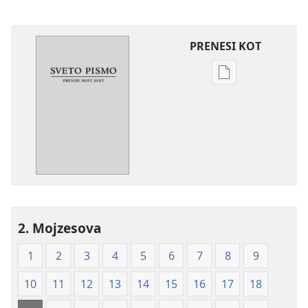
PRENESI KOT
Možnosti
prenosa
za
publikacije
Sveto
pismo
–
prevod
novi
2. Mojzesova
svet
(izdano 2009)
1
2
3
4
5
6
7
8
9
10
11
12
13
14
15
16
17
18