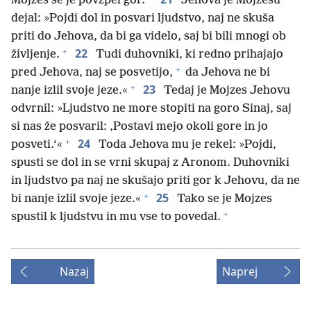
Mojzes se je povzpel gor.
Jehova je Mojzesu
dejal: »Pojdi dol in posvari ljudstvo, naj ne skuša
priti do Jehova, da bi ga videlo, saj bi bili mnogi ob
+
22
življenje.
Tudi duhovniki, ki redno prihajajo
+
pred Jehova, naj se posvetijo,
da Jehova ne bi
+
23
nanje izlil svoje jeze.«
Tedaj je Mojzes Jehovu
odvrnil: »Ljudstvo ne more stopiti na goro Sinaj, saj
si nas že posvaril: ‚Postavi mejo okoli gore in jo
+
24
posveti.‘«
Toda Jehova mu je rekel: »Pojdi,
spusti se dol in se vrni skupaj z Aronom. Duhovniki
in ljudstvo pa naj ne skušajo priti gor k Jehovu, da ne
+
25
bi nanje izlil svoje jeze.«
Tako se je Mojzes
+
spustil k ljudstvu in mu vse to povedal.
Nazaj
Naprej