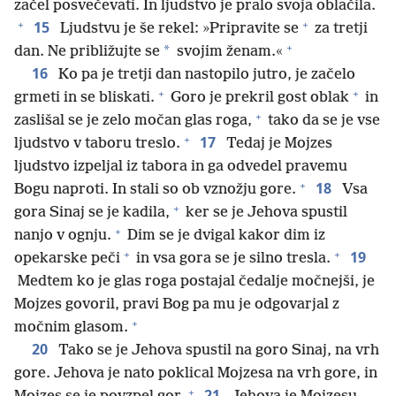
začel posvečevati. In ljudstvo je pralo svoja oblačila.
+
+
15
Ljudstvu je še rekel: »Pripravite se
za tretji
+
*
dan. Ne približujte se
svojim ženam.«
16
Ko pa je tretji dan nastopilo jutro, je začelo
+
+
grmeti in se bliskati.
Goro je prekril gost oblak
in
+
zaslišal se je zelo močan glas roga,
tako da se je vse
+
17
ljudstvo v taboru treslo.
Tedaj je Mojzes
ljudstvo izpeljal iz tabora in ga odvedel pravemu
+
18
Bogu naproti. In stali so ob vznožju gore.
Vsa
+
gora Sinaj se je kadila,
ker se je Jehova spustil
+
nanjo v ognju.
Dim se je dvigal kakor dim iz
+
+
19
opekarske peči
in vsa gora se je silno tresla.
Medtem ko je glas roga postajal čedalje močnejši, je
Mojzes govoril, pravi Bog pa mu je odgovarjal z
+
močnim glasom.
20
Tako se je Jehova spustil na goro Sinaj, na vrh
gore. Jehova je nato poklical Mojzesa na vrh gore, in
+
21