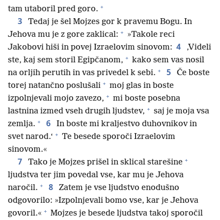
+
tam utaboril pred goro.
3
Tedaj je šel Mojzes gor k pravemu Bogu. In
+
Jehova mu je z gore zaklical:
»Takole reci
4
Jakobovi hiši in povej Izraelovim sinovom:
‚Videli
+
ste, kaj sem storil Egipčanom,
kako sem vas nosil
+
5
na orljih perutih in vas privedel k sebi.
Če boste
+
torej natančno poslušali
moj glas in boste
+
izpolnjevali mojo zavezo,
mi boste posebna
+
lastnina izmed vseh drugih ljudstev,
saj je moja vsa
+
6
zemlja.
In boste mi kraljestvo duhovnikov in
+
svet narod.‘
Te besede sporoči Izraelovim
sinovom.«
+
7
Tako je Mojzes prišel in sklical starešine
ljudstva ter jim povedal vse, kar mu je Jehova
+
8
naročil.
Zatem je vse ljudstvo enodušno
odgovorilo: »Izpolnjevali bomo vse, kar je Jehova
+
govoril.«
Mojzes je besede ljudstva takoj sporočil