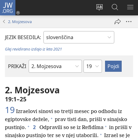
JW.ORG
Prijava
(odpre
Spremeni
Iskanje
PO
novo
jezik
po
ME
2. Mojzesova
okno)
spletnega
JW.ORG
mesta
JEZIK BESEDILA:
Glej revidirano izdajo iz leta 2021
Poglavje
PRIKAŽI
Po
svetopisemski
knjigi
2. Mojzesova
19:1–25
19
Izraelovi sinovi so tretji mesec po odhodu iz
+
egiptovske dežele,
prav tisti dan, prišli v sinajsko
+
+
2
pustinjo.
Odpravili so se iz Refidíma
in prišli v
+
sinajsko pustinjo ter se v njej utaborili.
Izrael se je