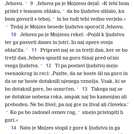
+
9
Jehovu.
Jehova pa je Mojzesu dejal: »K tebi bom
+
prišel v temnem oblaku,
da bo ljudstvo slišalo, ko
+
bom govoril s teboj,
in bo tudi tebi vedno verjelo.«
+
Tedaj je Mojzes besede ljudstva sporočil Jehovu.
10
Jehova pa je Mojzesu rekel: »Pojdi k ljudstvu
ter ga posveti danes in jutri. In naj opere svoja
+
11
oblačila.
Pripravi naj se za tretji dan, ker se bo
tretji dan Jehova spustil na goro Sinaj pred očmi
+
12
vsega ljudstva.
Ti pa postavi ljudstvu mejo
vsenaokrog in reci: ‚Pazite, da ne boste šli na goro in
da se ne boste dotaknili njenega vznožja. Vsak, ki se
+
13
bo dotaknil gore, bo usmrčen.
Takega naj se
ne dotakne nobena roka, ampak naj bo kamenjan ali
preboden. Ne bo živel, pa naj gre za žival ali človeka.‘
+
+
Ko pa bo zadonel ovnov rog,
smejo pristopiti h
gori.«
14
Nato je Mojzes stopil z gore k ljudstvu in ga