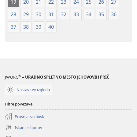
19
20
21
22
23
24
25
26
27
28
29
30
31
32
33
34
35
36
37
38
39
40
®
JW.ORG
– URADNO SPLETNO MESTO JEHOVOVIH PRIČ
Nastavitev izgleda
Hitre povezave
Prošnja za obisk
Iskanje shodov
(odpre
novo