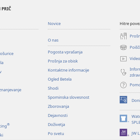
 PRIČ
Novice
Hitre pove
Prošn
O nas
Poišč
(odpre
Pogosta vprašanja
ošurice
novo
Vide
Prošnja za obisk
okno)
la
Infor
Kontaktne informacije
v
zdrav
Ogled Betela
Pom
Shodi
oznanjevanje
Spominska slovesnost
Doni
(odpre
Zborovanja
novo
okno)
Dejavnosti
Wat
(odpre
SPL
Doživetja
®
ting
novo
JW L
Po svetu
okno)
ki