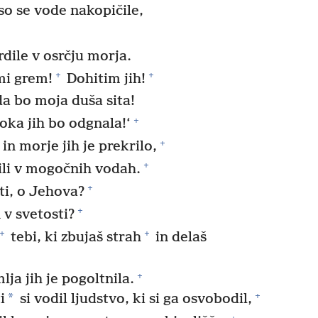
so se vode nakopičile,
dile v osrčju morja.
+
+
mi grem!
Dohitim jih!
a bo moja duša sita!
+
oka jih bo odgnala!‘
+
in morje jih je prekrilo,
+
ili v mogočnih vodah.
+
ti, o Jehova?
+
 v svetosti?
+
+
tebi, ki zbujaš strah
in delaš
+
lja jih je pogoltnila.
+
*
i
si vodil ljudstvo, ki si ga osvobodil,
+