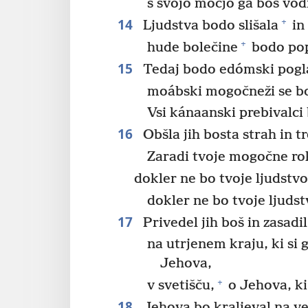
s svojo močjo ga boš vod
14
+
Ljudstva bodo slišala
in 
+
hude bolečine
bodo popa
15
Tedaj bodo edómski pogla
moábski mogočneži se bo
Vsi kánaanski prebivalci
16
Obšla jih bosta strah in t
Zaradi tvoje mogočne ro
dokler ne bo tvoje ljudstvo
dokler ne bo tvoje ljudstv
17
Privedel jih boš in zasadil
na utrjenem kraju, ki si g
Jehova,
+
v svetišču,
o Jehova, ki 
18
Jehova bo kraljeval na ve