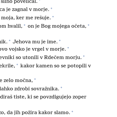
silno poveličal.
+
ca je zagnal v morje.
+
 moja, ker me rešuje.
+
+
om hvalil,
on je Bog mojega očeta,
+
+
ik.
Jehova mu je ime.
+
vo vojsko je vrgel v morje.
+
jevniki so utonili v Rdečem morju.
+
krile,
kakor kamen so se potopili v
+
e zelo močna,
+
 lahko zdrobi sovražnika.
diraš tiste, ki se povzdigujejo zoper
+
zo, da jih požira kakor slamo.