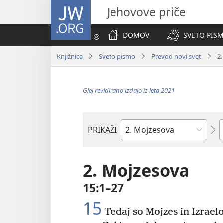
JW.ORG
Jehovove priče
DOMOV
SVETO PISM
Knjižnica
Sveto pismo
Prevod novi svet
2
Glej revidirano izdajo iz leta 2021
P
PRIKAŽI
Po
svetopisemski
knjigi
2. Mojzesova
15:1–27
15
Tedaj so Mojzes in Izrael