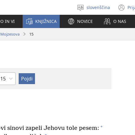
slovenščina
Pri
Izberite
(o
jezik
no
O IN VI
KNJIŽNICA
NOVICE
O NAS
ok
. Mojzesova
15
oglavje
+
ovi sinovi zapeli Jehovu tole pesem:
+