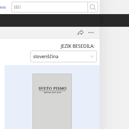
java
dpre
Išči
vo
no)
JEZIK BESEDILA: