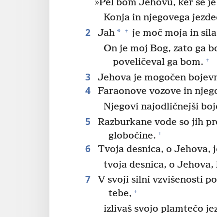
»Pel bom Jehovu, ker se je 
Konja in njegovega jezde
2
+
*
Jah
je moč moja in sila
On je moj Bog, zato ga b
+
poveličeval ga bom.
3
Jehova je mogočen bojevn
4
Faraonove vozove in njego
Njegovi najodličnejši bo
5
Razburkane vode so jih pre
+
globočine.
6
Tvoja desnica, o Jehova, j
tvoja desnica, o Jehova,
7
V svoji silni vzvišenosti po
+
tebe,
izlivaš svojo plamtečo je