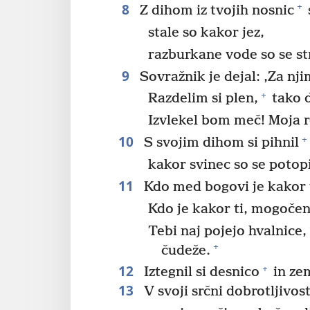
8
+
Z dihom iz tvojih nosnic
stale so kakor jez,
razburkane vode so se str
9
Sovražnik je dejal: ‚Za nji
+
Razdelim si plen,
tako d
Izvlekel bom meč! Moja r
10
+
S svojim dihom si pihnil
kakor svinec so se potop
11
Kdo med bogovi je kakor 
Kdo je kakor ti, mogočen
Tebi naj pojejo hvalnice,
+
čudeže.
12
+
Iztegnil si desnico
in zem
13
V svoji srčni dobrotljivost