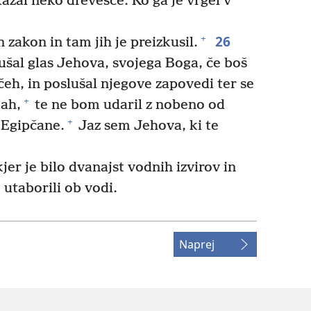
zal neko drevesce. Ko ga je vrgel v
26
+
 zakon in tam jih je preizkusil.
ušal glas Jehova, svojega Boga, če boš
očeh, in poslušal njegove zapovedi ter se
+
bah,
te ne bom udaril z nobeno od
+
 Egipčane.
Jaz sem Jehova, ki te
jer je bilo dvanajst vodnih izvirov in
utaborili ob vodi.
Naprej