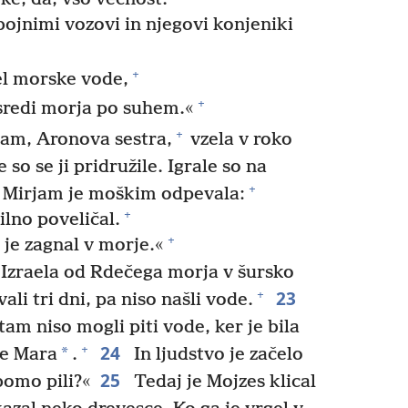
bojnimi vozovi in njegovi konjeniki
+
el morske vode,
+
i sredi morja po suhem.«
+
jam, Aronova sestra,
vzela v roko
so se ji pridružile. Igrale so na
+
 Mirjam je moškim odpevala:
+
ilno poveličal.
+
 je zagnal v morje.«
Izraela od Rdečega morja v šursko
23
+
ali tri dni, pa niso našli vode.
am niso mogli piti vode, ker je bila
24
+
*
je Mara
.
In ljudstvo je začelo
25
bomo pili?«
Tedaj je Mojzes klical