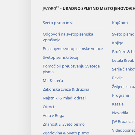
®
JW.ORG
– URADNO SPLETNO MESTO JEHOVOVIH
Sveto pismo in vi
Knjižnica
Odgovori na svetopisemska
Sveto pismo
vprašanja
Knjige
Pojasnjene svetopisemske vrstice
Brošure & br
Svetopisemski tečaj
Letaki & vabi
Pomoč pri preučevanju Svetega
Serije članko
pisma
Revije
Mir & sreča
Življenje in 
Zakonska zveza & družina
Programi
Najstniki & mladi odrasli
Kazala
Otroci
Navodila
Vera v Boga
JW Broadcas
Znanost & Sveto pismo
Videoposnet
Zgodovina & Sveto pismo