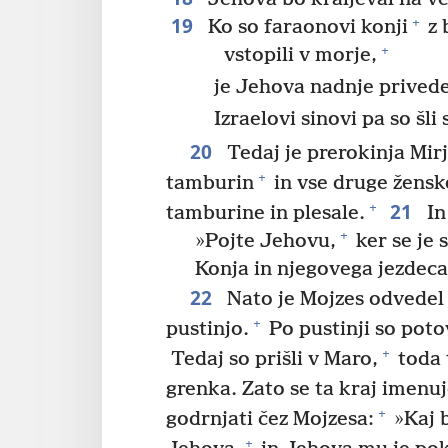
19
+
Ko so faraonovi konji
z 
+
vstopili v morje,
je Jehova nadnje prived
Izraelovi sinovi pa so šl
20
Tedaj je prerokinja Mir
+
tamburin
in vse druge ženske 
21
+
tamburine in plesale.
In
+
»Pojte Jehovu,
ker se je s
Konja in njegovega jezdeca
22
Nato je Mojzes odvedel 
+
pustinjo.
Po pustinji so potov
+
Tedaj so prišli v Maro,
toda t
grenka. Zato se ta kraj imenu
+
godrnjati čez Mojzesa:
»Kaj 
+