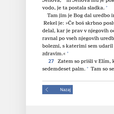
Jehova,
in Jehova mu je poka
+
vodo, je ta postala sladka.
Tam jim je Bog dal uredbo in
Rekel je: »Če boš skrbno posl
delal, kar je prav v njegovih 
ravnal po vseh njegovih ured
bolezni, s katerimi sem udaril
+
zdravim.«
27
Zatem so prišli v Elím, k
+
sedemdeset palm.
Tam so se 
Nazaj