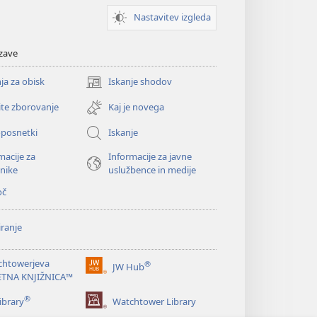
Nastavitev izgleda
zave
ja za obisk
Iskanje shodov
(odpre
novo
ite zborovanje
Kaj je novega
okno)
oposnetki
Iskanje
macije za
Informacije za javne
nike
uslužbence in medije
oč
ranje
chtowerjeva
®
JW Hub
(odpre
ETNA KNJIŽNICA™
novo
®
okno)
ibrary
Watchtower Library