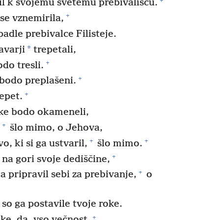
il k svojemu svetemu prebivališču.
+
se vznemirila,
dle prebivalce Filisteje.
*
varji
trepetali,
+
do tresli.
+
 bodo preplašeni.
+
repet.
ke bodo okameneli,
+
šlo mimo, o Jehova,
+
+
o, ki si ga ustvaril,
šlo mimo.
+
 na gori svoje dediščine,
+
a pripravil sebi za prebivanje,
o
so ga postavile tvoje roke.
+
ke, da, vso večnost.