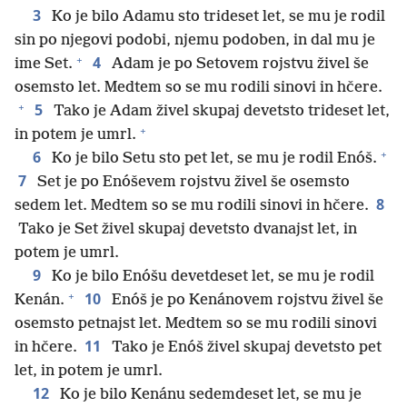
3
Ko je bilo Adamu sto trideset let, se mu je rodil
sin po njegovi podobi, njemu podoben, in dal mu je
+
4
ime Set.
Adam je po Setovem rojstvu živel še
osemsto let. Medtem so se mu rodili sinovi in hčere.
+
5
Tako je Adam živel skupaj devetsto trideset let,
+
in potem je umrl.
+
6
Ko je bilo Setu sto pet let, se mu je rodil Enóš.
7
Set je po Enóševem rojstvu živel še osemsto
8
sedem let. Medtem so se mu rodili sinovi in hčere.
Tako je Set živel skupaj devetsto dvanajst let, in
potem je umrl.
9
Ko je bilo Enóšu devetdeset let, se mu je rodil
+
10
Kenán.
Enóš je po Kenánovem rojstvu živel še
osemsto petnajst let. Medtem so se mu rodili sinovi
11
in hčere.
Tako je Enóš živel skupaj devetsto pet
let, in potem je umrl.
12
Ko je bilo Kenánu sedemdeset let, se mu je