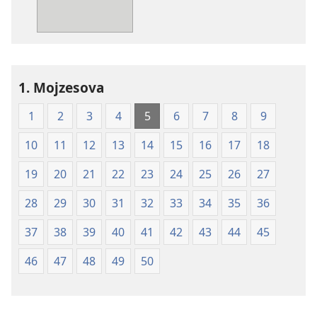
Sveto
pismo
–
prevod
novi
1. Mojzesova
svet
(izdano 2009)
1
2
3
4
5
6
7
8
9
10
11
12
13
14
15
16
17
18
19
20
21
22
23
24
25
26
27
28
29
30
31
32
33
34
35
36
37
38
39
40
41
42
43
44
45
46
47
48
49
50