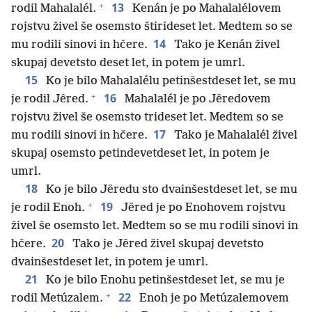
+
13
rodil Mahalalél.
Kenán je po Mahalalélovem
rojstvu živel še osemsto štirideset let. Medtem so se
14
mu rodili sinovi in hčere.
Tako je Kenán živel
skupaj devetsto deset let, in potem je umrl.
15
Ko je bilo Mahalalélu petinšestdeset let, se mu
+
16
je rodil Jêred.
Mahalalél je po Jêredovem
rojstvu živel še osemsto trideset let. Medtem so se
17
mu rodili sinovi in hčere.
Tako je Mahalalél živel
skupaj osemsto petindevetdeset let, in potem je
umrl.
18
Ko je bilo Jêredu sto dvainšestdeset let, se mu
+
19
je rodil Enoh.
Jêred je po Enohovem rojstvu
živel še osemsto let. Medtem so se mu rodili sinovi in
20
hčere.
Tako je Jêred živel skupaj devetsto
dvainšestdeset let, in potem je umrl.
21
Ko je bilo Enohu petinšestdeset let, se mu je
+
22
rodil Metúzalem.
Enoh je po Metúzalemovem