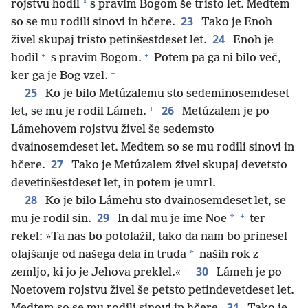
*
rojstvu hodil
s pravim Bogom še tristo let. Medtem
23
so se mu rodili sinovi in hčere.
Tako je Enoh
24
živel skupaj tristo petinšestdeset let.
Enoh je
+
+
hodil
s pravim Bogom.
Potem pa ga ni bilo več,
+
ker ga je Bog vzel.
25
Ko je bilo Metúzalemu sto sedeminosemdeset
+
26
let, se mu je rodil Lámeh.
Metúzalem je po
Lámehovem rojstvu živel še sedemsto
dvainosemdeset let. Medtem so se mu rodili sinovi in
27
hčere.
Tako je Metúzalem živel skupaj devetsto
devetinšestdeset let, in potem je umrl.
28
Ko je bilo Lámehu sto dvainosemdeset let, se
+
29
*
mu je rodil sin.
In dal mu je ime Noe
ter
rekel: »Ta nas bo potolažil, tako da nam bo prinesel
*
olajšanje od našega dela in truda
naših rok z
+
30
zemljo, ki jo je Jehova preklel.«
Lámeh je po
Noetovem rojstvu živel še petsto petindevetdeset let.
31