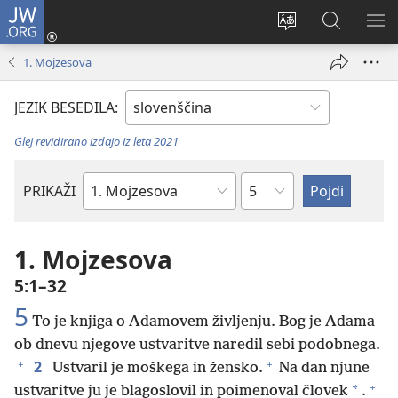
JW.ORG
Prijava
(odpre
Spremeni
Iskanje
PO
novo
jezik
po
ME
1. Mojzesova
okno)
spletnega
JW.ORG
mesta
JEZIK BESEDILA:
Glej revidirano izdajo iz leta 2021
Poglavje
PRIKAŽI
Po
svetopisemski
knjigi
1. Mojzesova
5:1–32
5
To je knjiga o Adamovem življenju. Bog je Adama
ob dnevu njegove ustvaritve naredil sebi podobnega.
+
+
2
Ustvaril je moškega in žensko.
Na dan njune
+
*
ustvaritve ju je blagoslovil in poimenoval človek
.