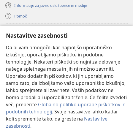
Informacije za javne uslužbence in medije
Pomoč
Doniranje
(odpre
Nastavitve zasebnosti
novo
okno)
Da bi vam omogočili kar najboljšo uporabniško
Watchtowerjeva SPLETNA KNJIŽNICA™
(odpre
izkušnjo, uporabljamo piškotke in podobne
novo
®
JW Hub
tehnologije. Nekateri piškotki so nujni za delovanje
okno)
(odpre
našega spletnega mesta in jih ni možno zavrniti.
novo
®
JW Library
okno)
Uporabo dodatnih piškotkov, ki jih uporabljamo
samo zato, da izboljšamo vašo uporabniško izkušnjo,
Watchtower Library
lahko sprejmete ali zavrnete. Vaših podatkov ne
bomo prodali ali uporabili za trženje. Če želite izvedeti
več, preberite
Globalno politiko uporabe piškotkov in
podobnih tehnologij
. Svoje nastavitve lahko kadar
Copyright
© 2026 Watch Tower Bible and Tract Society of Pennsylvania.
koli spremenite tako, da greste na
Nastavitve
POGOJI UPORABE
|
POLITIKA ZASEBNOSTI
|
NASTAVITVE
zasebnosti
.
Pr
ZASEBNOSTI