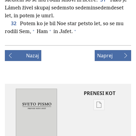
Medtem so se mu rodili sinovi in hčere.
Tako je
Lámeh živel skupaj sedemsto sedeminsedemdeset
let, in potem je umrl.
32
Potem ko je bil Noe star petsto let, so se mu
+
+
+
rodili Sem,
Ham
in Jafet.
Nazaj
Naprej
PRENESI KOT
Možnosti
prenosa
za
publikacije