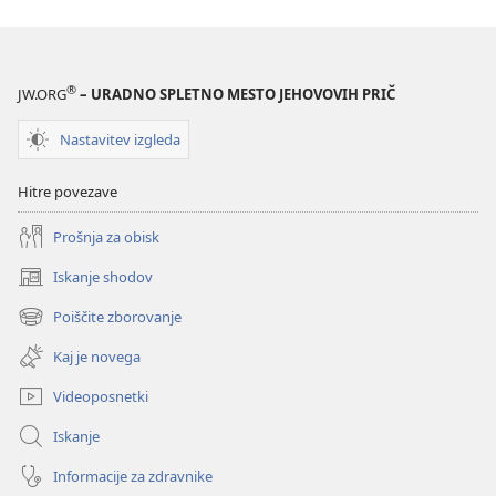
®
JW.ORG
– URADNO SPLETNO MESTO JEHOVOVIH PRIČ
Nastavitev izgleda
Hitre povezave
Prošnja za obisk
Iskanje shodov
(odpre
novo
Poiščite zborovanje
(odpre
okno)
novo
Kaj je novega
okno)
Videoposnetki
Iskanje
Informacije za zdravnike