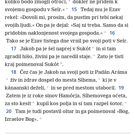
+
koliko bodo zmogli otroci,
dokler ne pridem k
+
15
svojemu gospodu v Seír.«
Tedaj mu je Ezav
rekel: »Dovoli mi, prosim, da pustim pri tebi nekaj
svojih ljudi.« On pa je dejal: »Saj ni treba. Samo da si
+
16
pridobim naklonjenost svojega gospoda.«
Tako se je Ezav tistega dne vrnil po svoji poti v Seír.
+
17
Jakob pa je šel naprej v Sukót
in si tam
+
zgradil hišo, živini pa je naredil staje.
Zato je tisti
*
kraj poimenoval Sukót
.
18
Čez čas je Jakob na svoji poti iz Padán Aráma
+
+
živ in zdrav dospel do mesta Síhema,
ki je v
+
19
kánaanski deželi,
in se pred mestom utaboril.
Zatem je iz roke sinov Hamórja, Síhemovega očeta,
+
*
za sto kesit
kupil kos polja in si tam razpel šotor.
20
Tam je tudi postavil oltar in ga poimenoval »Bog,
+
Izraelov Bog«.