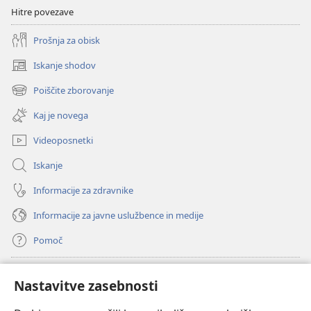
Hitre povezave
Prošnja za obisk
Iskanje shodov
(odpre
novo
Poiščite zborovanje
(odpre
okno)
novo
Kaj je novega
okno)
Videoposnetki
Iskanje
Informacije za zdravnike
Informacije za javne uslužbence in medije
Pomoč
Doniranje
(odpre
Nastavitve zasebnosti
novo
okno)