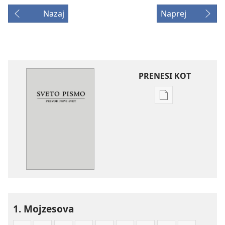
Nazaj
Naprej
PRENESI KOT
Možnosti
prenosa
za
publikacije
Sveto
pismo
–
prevod
novi
1. Mojzesova
svet
(izdano 2009)