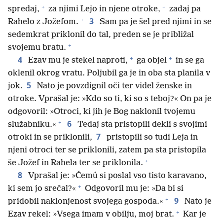
+
+
spredaj,
za njimi Lejo in njene otroke,
zadaj pa
+
3
Rahelo z Jožefom.
Sam pa je šel pred njimi in se
sedemkrat priklonil do tal, preden se je približal
+
svojemu bratu.
+
+
4
Ezav mu je stekel naproti,
ga objel
in se ga
oklenil okrog vratu. Poljubil ga je in oba sta planila v
5
jok.
Nato je povzdignil oči ter videl ženske in
otroke. Vprašal je: »Kdo so ti, ki so s teboj?« On pa je
odgovoril: »Otroci, ki jih je Bog naklonil tvojemu
+
6
služabniku.«
Tedaj sta pristopili dekli s svojimi
7
otroki in se priklonili,
pristopili so tudi Leja in
njeni otroci ter se priklonili, zatem pa sta pristopila
+
še Jožef in Rahela ter se priklonila.
8
Vprašal je: »Čemú si poslal vso tisto karavano,
+
ki sem jo srečal?«
Odgovoril mu je: »Da bi si
+
9
pridobil naklonjenost svojega gospoda.«
Nato je
+
Ezav rekel: »Vsega imam v obilju, moj brat.
Kar je