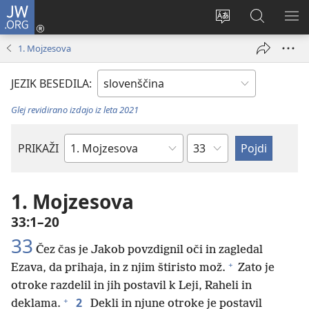
JW.ORG
Prijava
(odpre
Spremeni
Iskanje
PO
novo
jezik
po
ME
1. Mojzesova
okno)
spletnega
JW.ORG
mesta
JEZIK BESEDILA:
Glej revidirano izdajo iz leta 2021
Poglavje
PRIKAŽI
Po
svetopisemski
knjigi
1. Mojzesova
33:1–20
33
Čez čas je Jakob povzdignil oči in zagledal
+
Ezava, da prihaja, in z njim štiristo mož.
Zato je
otroke razdelil in jih postavil k Leji, Raheli in
+
2
deklama.
Dekli in njune otroke je postavil