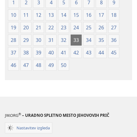
1
2
3
4
5
6
7
8
9
10
11
12
13
14
15
16
17
18
19
20
21
22
23
24
25
26
27
28
29
30
31
32
33
34
35
36
37
38
39
40
41
42
43
44
45
46
47
48
49
50
®
JW.ORG
– URADNO SPLETNO MESTO JEHOVOVIH PRIČ
Nastavitev izgleda