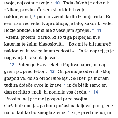
10
tvoje, naj ostane tvoje.«
Toda Jakob je odvrnil:
»Nikar, prosim. Če sem si pridobil tvojo
+
naklonjenost,
potem vzemi darilo iz moje roke. Ko
sem namreč videl tvoje obličje, je bilo, kakor bi videl
+
11
Božje obličje, ker si me z veseljem sprejel.
Vzemi, prosim, darilo, ki so ti ga pripeljali in s
+
katerim te želim blagosloviti.
Bog mi je bil namreč
+
naklonjen in vsega imam zadosti.«
In še naprej ga je
+
nagovarjal, tako da je vzel.
12
Potem je Ezav rekel: »Pojdiva naprej in naj
13
grem jaz pred teboj.«
On pa mu je odvrnil: »Moj
gospod ve, da so otroci šibkejši. Skrbeti pa moram
+
tudi za doječe ovce in krave,
in če bi jih samo en
+
14
dan prehitro gnali, bi poginila vsa čreda.
Prosim, naj gre moj gospod pred svojim
služabnikom, jaz pa bom počasi nadaljeval pot, glede
+
na to, koliko bo zmogla živina,
ki je pred menoj, in