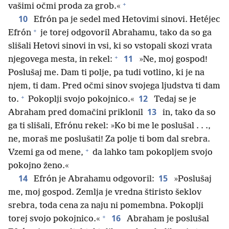
+
vašimi očmi proda za grob.«
10
Efrón pa je sedel med Hetovimi sinovi. Hetéjec
+
Efrón
je torej odgovoril Abrahamu, tako da so ga
slišali Hetovi sinovi in vsi, ki so vstopali skozi vrata
+
11
njegovega mesta, in rekel:
»Ne, moj gospod!
Poslušaj me. Dam ti polje, pa tudi votlino, ki je na
njem, ti dam. Pred očmi sinov svojega ljudstva ti dam
+
12
to.
Pokoplji svojo pokojnico.«
Tedaj se je
13
Abraham pred domačini priklonil
in, tako da so
ga ti slišali, Efrónu rekel: »Ko bi me le poslušal . . .,
ne, moraš me poslušati! Za polje ti bom dal srebra.
+
Vzemi ga od mene,
da lahko tam pokopljem svojo
pokojno ženo.«
14
15
Efrón je Abrahamu odgovoril:
»Poslušaj
me, moj gospod. Zemlja je vredna štiristo šeklov
srebra, toda cena za naju ni pomembna. Pokoplji
+
16
torej svojo pokojnico.«
Abraham je poslušal