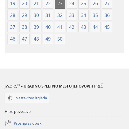
19
20
21
22
23
24
25
26
27
28
29
30
31
32
33
34
35
36
37
38
39
40
41
42
43
44
45
46
47
48
49
50
®
JW.ORG
– URADNO SPLETNO MESTO JEHOVOVIH PRIČ
Nastavitev izgleda
Hitre povezave
Prošnja za obisk