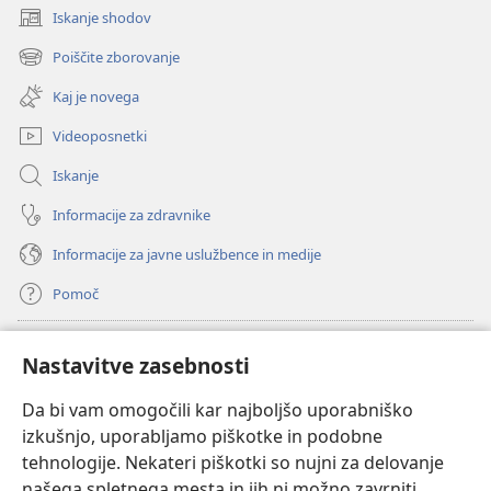
Iskanje shodov
(odpre
novo
Poiščite zborovanje
(odpre
okno)
novo
Kaj je novega
okno)
Videoposnetki
Iskanje
Informacije za zdravnike
Informacije za javne uslužbence in medije
Pomoč
Doniranje
(odpre
Nastavitve zasebnosti
novo
okno)
Da bi vam omogočili kar najboljšo uporabniško
Watchtowerjeva SPLETNA KNJIŽNICA™
(odpre
izkušnjo, uporabljamo piškotke in podobne
novo
®
JW Hub
tehnologije. Nekateri piškotki so nujni za delovanje
okno)
(odpre
našega spletnega mesta in jih ni možno zavrniti.
novo