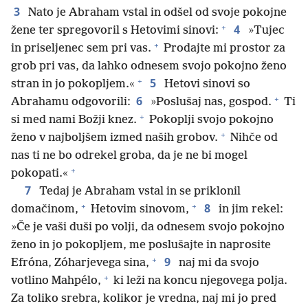
3
Nato je Abraham vstal in odšel od svoje pokojne
+
4
žene ter spregovoril s Hetovimi sinovi:
»Tujec
+
in priseljenec sem pri vas.
Prodajte mi prostor za
grob pri vas, da lahko odnesem svojo pokojno ženo
+
5
stran in jo pokopljem.«
Hetovi sinovi so
+
6
Abrahamu odgovorili:
»Poslušaj nas, gospod.
Ti
+
si med nami Božji knez.
Pokoplji svojo pokojno
+
ženo v najboljšem izmed naših grobov.
Nihče od
nas ti ne bo odrekel groba, da je ne bi mogel
+
pokopati.«
7
Tedaj je Abraham vstal in se priklonil
+
+
8
domačinom,
Hetovim sinovom,
in jim rekel:
»Če je vaši duši po volji, da odnesem svojo pokojno
ženo in jo pokopljem, me poslušajte in naprosite
+
9
Efróna, Zóharjevega sina,
naj mi da svojo
+
votlino Mahpélo,
ki leži na koncu njegovega polja.
Za toliko srebra, kolikor je vredna, naj mi jo pred