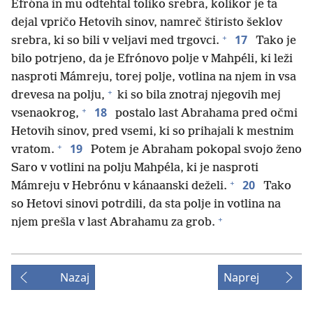
Efróna in mu odtehtal toliko srebra, kolikor je ta
dejal vpričo Hetovih sinov, namreč štiristo šeklov
+
17
srebra, ki so bili v veljavi med trgovci.
Tako je
bilo potrjeno, da je Efrónovo polje v Mahpéli, ki leži
nasproti Mámreju, torej polje, votlina na njem in vsa
+
drevesa na polju,
ki so bila znotraj njegovih mej
+
18
vsenaokrog,
postalo last Abrahama pred očmi
Hetovih sinov, pred vsemi, ki so prihajali k mestnim
+
19
vratom.
Potem je Abraham pokopal svojo ženo
Saro v votlini na polju Mahpéla, ki je nasproti
+
20
Mámreju v Hebrónu v kánaanski deželi.
Tako
so Hetovi sinovi potrdili, da sta polje in votlina na
+
njem prešla v last Abrahamu za grob.
Nazaj
Naprej