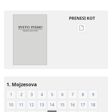
PRENESI KOT
Možnosti
prenosa
za
publikacije
Sveto
pismo
–
prevod
novi
1. Mojzesova
svet
(izdano 2009)
1
2
3
4
5
6
7
8
9
10
11
12
13
14
15
16
17
18