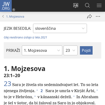
JW.ORG
Prijava
(odpre
Spremeni
Iskanje
PO
novo
jezik
po
ME
1. Mojzesova
okno)
spletnega
JW.ORG
mesta
JEZIK BESEDILA:
Glej revidirano izdajo iz leta 2021
Poglavje
PRIKAŽI
Po
svetopisemski
knjigi
1. Mojzesova
23:1–20
23
Sara je živela sto sedemindvajset let. To so leta
+
+
2
njenega življenja.
Sara je umrla v Kirját Árbi,
+
+
to je v Hebrónu,
v kánaanski deželi.
In Abraham
je šel v šotor, da bi žaloval za Saro in jo objokoval.