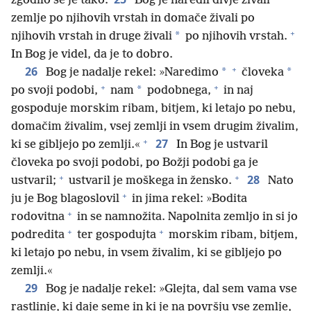
zgodilo se je tako.
Bog je naredil divje živali
zemlje po njihovih vrstah in domače živali po
+
*
njihovih vrstah in druge živali
po njihovih vrstah.
In Bog je videl, da je to dobro.
+
26
*
*
Bog je nadalje rekel: »Naredimo
človeka
+
+
*
po svoji podobi,
nam
podobnega,
in naj
gospoduje morskim ribam, bitjem, ki letajo po nebu,
domačim živalim, vsej zemlji in vsem drugim živalim,
+
27
ki se gibljejo po zemlji.«
In Bog je ustvaril
človeka po svoji podobi, po Božji podobi ga je
+
+
28
ustvaril;
ustvaril je moškega in žensko.
Nato
+
ju je Bog blagoslovil
in jima rekel: »Bodita
+
rodovitna
in se namnožita. Napolnita zemljo in si jo
+
+
podredita
ter gospodujta
morskim ribam, bitjem,
ki letajo po nebu, in vsem živalim, ki se gibljejo po
zemlji.«
29
Bog je nadalje rekel: »Glejta, dal sem vama vse
rastlinje, ki daje seme in ki je na površju vse zemlje,