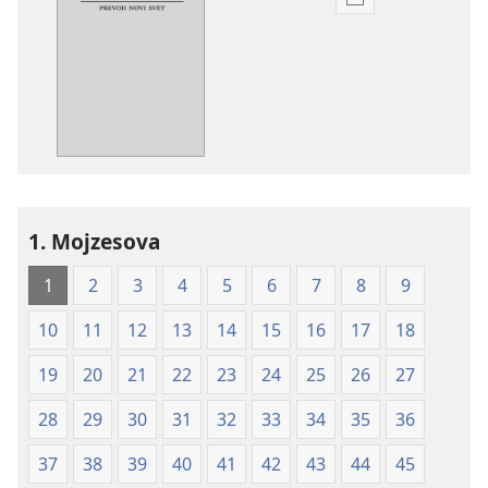
Možnosti
prenosa
za
publikacije
Sveto
pismo
–
prevod
novi
1. Mojzesova
svet
(izdano 2009)
1
2
3
4
5
6
7
8
9
10
11
12
13
14
15
16
17
18
19
20
21
22
23
24
25
26
27
28
29
30
31
32
33
34
35
36
37
38
39
40
41
42
43
44
45