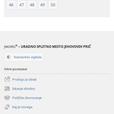
46
47
48
49
50
®
JW.ORG
– URADNO SPLETNO MESTO JEHOVOVIH PRIČ
Nastavitev izgleda
Hitre povezave
Prošnja za obisk
Iskanje shodov
(odpre
novo
Poiščite zborovanje
(odpre
okno)
novo
Kaj je novega
okno)