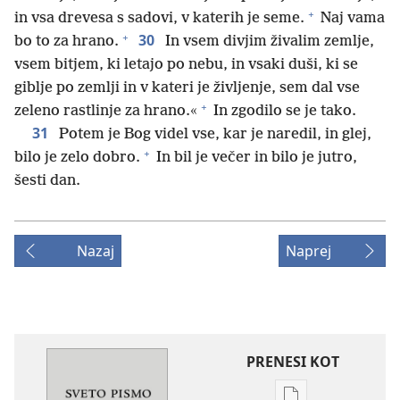
+
in vsa drevesa s sadovi, v katerih je seme.
Naj vama
+
30
bo to za hrano.
In vsem divjim živalim zemlje,
vsem bitjem, ki letajo po nebu, in vsaki duši, ki se
giblje po zemlji in v kateri je življenje, sem dal vse
+
zeleno rastlinje za hrano.«
In zgodilo se je tako.
31
Potem je Bog videl vse, kar je naredil, in glej,
+
bilo je zelo dobro.
In bil je večer in bilo je jutro,
šesti dan.
Nazaj
Naprej
PRENESI KOT