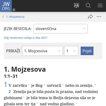
JW.ORG
Prijava
(odpre
Spremeni
Iskanje
PO
novo
jezik
po
ME
1. Mojzesova
okno)
spletnega
JW.ORG
mesta
JEZIK BESEDILA:
Glej revidirano izdajo iz leta 2021
Poglavje
PRIKAŽI
Po
svetopisemski
knjigi
1. Mojzesova
1:1–31
1
+
+
+
+
V začetku
je Bog
ustvaril
nebo in zemljo.
2
Zemlja pa je bila pusta in prazna, nad vodnimi
+
globinami
je bila tema in Božja dejavna sila se je
+
+
gibala sem ter tja
nad vodno gladino.