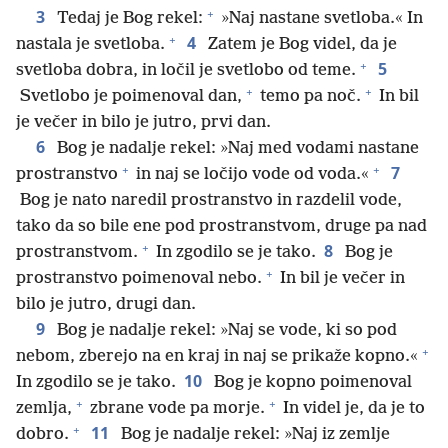
+
3
Tedaj je Bog rekel:
»Naj nastane svetloba.« In
+
4
nastala je svetloba.
Zatem je Bog videl, da je
+
5
svetloba dobra, in ločil je svetlobo od teme.
+
+
Svetlobo je poimenoval dan,
temo pa noč.
In bil
je večer in bilo je jutro, prvi dan.
6
Bog je nadalje rekel: »Naj med vodami nastane
+
+
7
prostranstvo
in naj se ločijo vode od voda.«
Bog je nato naredil prostranstvo in razdelil vode,
tako da so bile ene pod prostranstvom, druge pa nad
+
8
prostranstvom.
In zgodilo se je tako.
Bog je
+
prostranstvo poimenoval nebo.
In bil je večer in
bilo je jutro, drugi dan.
9
Bog je nadalje rekel: »Naj se vode, ki so pod
+
nebom, zberejo na en kraj in naj se prikaže kopno.«
10
In zgodilo se je tako.
Bog je kopno poimenoval
+
+
zemlja,
zbrane vode pa morje.
In videl je, da je to
+
11
dobro.
Bog je nadalje rekel: »Naj iz zemlje