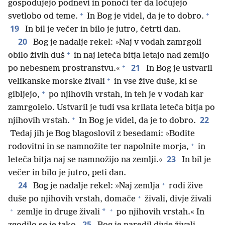
gospodujejo podnevi in ponoči ter da ločujejo
+
+
svetlobo od teme.
In Bog je videl, da je to dobro.
19
In bil je večer in bilo je jutro, četrti dan.
20
Bog je nadalje rekel: »Naj v vodah zamrgoli
+
obilo živih duš
in naj leteča bitja letajo nad zemljo
+
21
po nebesnem prostranstvu.«
In Bog je ustvaril
+
velikanske morske živali
in vse žive duše, ki se
+
gibljejo,
po njihovih vrstah, in teh je v vodah kar
zamrgolelo. Ustvaril je tudi vsa krilata leteča bitja po
+
22
njihovih vrstah.
In Bog je videl, da je to dobro.
Tedaj jih je Bog blagoslovil z besedami: »Bodite
+
rodovitni in se namnožite ter napolnite morja,
in
23
leteča bitja naj se namnožijo na zemlji.«
In bil je
večer in bilo je jutro, peti dan.
+
24
Bog je nadalje rekel: »Naj zemlja
rodi žive
+
duše po njihovih vrstah, domače
živali, divje živali
+
+
*
zemlje in druge živali
po njihovih vrstah.« In
25