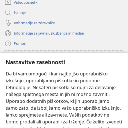
Videoposnetki
Iskanje
Informacije za zdravnike
Informacije za javne uslužbence in medije
Pomoč
Doniranje
(odpre
Nastavitve zasebnosti
novo
okno)
Da bi vam omogočili kar najboljšo uporabniško
Watchtowerjeva SPLETNA KNJIŽNICA™
(odpre
izkušnjo, uporabljamo piškotke in podobne
novo
®
JW Hub
tehnologije. Nekateri piškotki so nujni za delovanje
okno)
(odpre
našega spletnega mesta in jih ni možno zavrniti.
novo
®
JW Library
okno)
Uporabo dodatnih piškotkov, ki jih uporabljamo
samo zato, da izboljšamo vašo uporabniško izkušnjo,
Watchtower Library
lahko sprejmete ali zavrnete. Vaših podatkov ne
bomo prodali ali uporabili za trženje. Če želite izvedeti