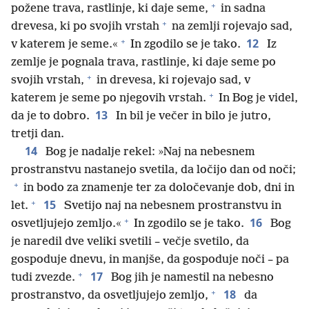
+
požene trava, rastlinje, ki daje seme,
in sadna
+
drevesa, ki po svojih vrstah
na zemlji rojevajo sad,
+
12
v katerem je seme.«
In zgodilo se je tako.
Iz
zemlje je pognala trava, rastlinje, ki daje seme po
+
svojih vrstah,
in drevesa, ki rojevajo sad, v
+
katerem je seme po njegovih vrstah.
In Bog je videl,
13
da je to dobro.
In bil je večer in bilo je jutro,
tretji dan.
14
Bog je nadalje rekel: »Naj na nebesnem
prostranstvu nastanejo svetila, da ločijo dan od noči;
+
in bodo za znamenje ter za določevanje dob, dni in
+
15
let.
Svetijo naj na nebesnem prostranstvu in
+
16
osvetljujejo zemljo.«
In zgodilo se je tako.
Bog
je naredil dve veliki svetili – večje svetilo, da
gospoduje dnevu, in manjše, da gospoduje noči – pa
+
17
tudi zvezde.
Bog jih je namestil na nebesno
+
18
prostranstvo, da osvetljujejo zemljo,
da