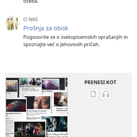
oseba.
O NAS
Prošnja za obisk
Pogovorite se o svetopisemskih vprašanjih in
spoznajte več o Jehovovih pričah.
PRENESI KOT
Možnosti
Možnosti
prenosa
prenosa
za
zvočnih
publikacije
posnetkov
Več
Več
tem
tem