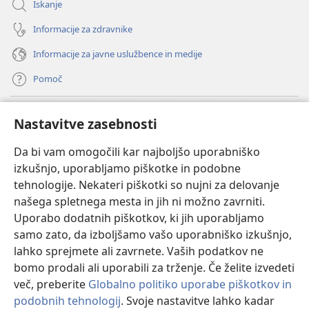
Iskanje
Informacije za zdravnike
Informacije za javne uslužbence in medije
Pomoč
Doniranje
(odpre
Nastavitve zasebnosti
novo
okno)
Da bi vam omogočili kar najboljšo uporabniško
Watchtowerjeva SPLETNA KNJIŽNICA™
(odpre
izkušnjo, uporabljamo piškotke in podobne
novo
®
JW Hub
tehnologije. Nekateri piškotki so nujni za delovanje
okno)
(odpre
našega spletnega mesta in jih ni možno zavrniti.
novo
®
JW Library
okno)
Uporabo dodatnih piškotkov, ki jih uporabljamo
samo zato, da izboljšamo vašo uporabniško izkušnjo,
Watchtower Library
lahko sprejmete ali zavrnete. Vaših podatkov ne
bomo prodali ali uporabili za trženje. Če želite izvedeti
več, preberite
Globalno politiko uporabe piškotkov in
podobnih tehnologij
. Svoje nastavitve lahko kadar