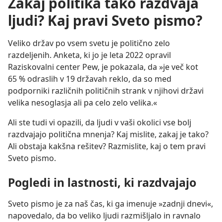
Zakaj politika tako razdvaja
ljudi? Kaj pravi Sveto pismo?
Veliko držav po vsem svetu je politično zelo
razdeljenih. Anketa, ki jo je leta 2022 opravil
Raziskovalni center Pew, je pokazala, da »je več kot
65 % odraslih v 19 državah reklo, da so med
podporniki različnih političnih strank v njihovi državi
velika nesoglasja ali pa celo zelo velika.«
Ali ste tudi vi opazili, da ljudi v vaši okolici vse bolj
razdvajajo politična mnenja? Kaj mislite, zakaj je tako?
Ali obstaja kakšna rešitev? Razmislite, kaj o tem pravi
Sveto pismo.
Pogledi in lastnosti, ki razdvajajo
Sveto pismo je za naš čas, ki ga imenuje »zadnji dnevi«,
napovedalo, da bo veliko ljudi razmišljalo in ravnalo