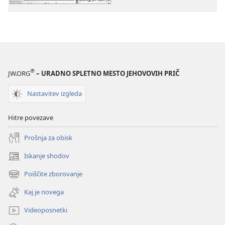
®
JW.ORG
– URADNO SPLETNO MESTO JEHOVOVIH PRIČ
Nastavitev izgleda
Hitre povezave
Prošnja za obisk
Iskanje shodov
(odpre
novo
Poiščite zborovanje
(odpre
okno)
novo
Kaj je novega
okno)
Videoposnetki