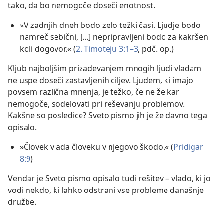
tako, da bo nemogoče doseči enotnost.
»V zadnjih dneh bodo zelo težki časi. Ljudje bodo
namreč sebični, [...] nepripravljeni bodo za kakršen
koli dogovor.« (
2. Timoteju 3:1–3
, pdč. op.)
Kljub najboljšim prizadevanjem mnogih ljudi vladam
ne uspe doseči zastavljenih ciljev. Ljudem, ki imajo
povsem različna mnenja, je težko, če ne že kar
nemogoče, sodelovati pri reševanju problemov.
Kakšne so posledice? Sveto pismo jih je že davno tega
opisalo.
»Človek vlada človeku v njegovo škodo.« (
Pridigar
8:9
)
Vendar je Sveto pismo opisalo tudi rešitev – vlado, ki jo
vodi nekdo, ki lahko odstrani vse probleme današnje
družbe.