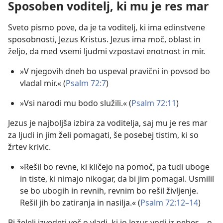
Sposoben voditelj, ki mu je res mar
Sveto pismo pove, da je ta voditelj, ki ima edinstvene
sposobnosti, Jezus Kristus. Jezus ima moč, oblast in
željo, da med vsemi ljudmi vzpostavi enotnost in mir.
»V njegovih dneh bo uspeval pravični in povsod bo
vladal mir.« (
Psalm 72:7
)
»Vsi narodi mu bodo služili.« (
Psalm 72:11
)
Jezus je najboljša izbira za voditelja, saj mu je res mar
za ljudi in jim želi pomagati, še posebej tistim, ki so
žrtev krivic.
»Rešil bo revne, ki kličejo na pomoč, pa tudi uboge
in tiste, ki nimajo nikogar, da bi jim pomagal. Usmilil
se bo ubogih in revnih, revnim bo rešil življenje.
Rešil jih bo zatiranja in nasilja.« (
Psalm 72:12–14
)
Bi želeli izvedeti več o vladi, ki jo Jezus vodi iz nebes – o