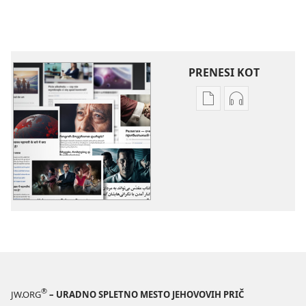
PRENESI KOT
Možnosti
Možnosti
prenosa
prenosa
za
zvočnih
publikacije
posnetkov
Več
Več
tem
tem
®
JW.ORG
– URADNO SPLETNO MESTO JEHOVOVIH PRIČ