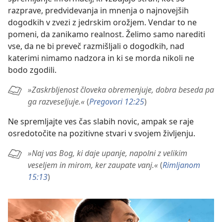
razprave, predvidevanja in mnenja o najnovejših
dogodkih v zvezi z jedrskim orožjem. Vendar to ne
pomeni, da zanikamo realnost. Želimo samo narediti
vse, da ne bi preveč razmišljali o dogodkih, nad
katerimi nimamo nadzora in ki se morda nikoli ne
bodo zgodili.
»Zaskrbljenost človeka obremenjuje, dobra beseda pa
ga razveseljuje.«
(
Pregovori 12:25
)
Ne spremljajte ves čas slabih novic, ampak se raje
osredotočite na pozitivne stvari v svojem življenju.
»Naj vas Bog, ki daje upanje, napolni z velikim
veseljem in mirom, ker zaupate vanj.«
(
Rimljanom
15:13
)