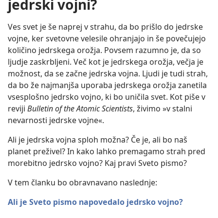
jedrski vojni?
Ves svet je še naprej v strahu, da bo prišlo do jedrske
vojne, ker svetovne velesile ohranjajo in še povečujejo
količino jedrskega orožja. Povsem razumno je, da so
ljudje zaskrbljeni. Več kot je jedrskega orožja, večja je
možnost, da se začne jedrska vojna. Ljudi je tudi strah,
da bo že najmanjša uporaba jedrskega orožja zanetila
vsesplošno jedrsko vojno, ki bo uničila svet. Kot piše v
reviji
Bulletin of the Atomic Scientists
, živimo »v stalni
nevarnosti jedrske vojne«.
Ali je jedrska vojna sploh možna? Če je, ali bo naš
planet preživel? In kako lahko premagamo strah pred
morebitno jedrsko vojno? Kaj pravi Sveto pismo?
V tem članku bo obravnavano naslednje:
Ali je Sveto pismo napovedalo jedrsko vojno?