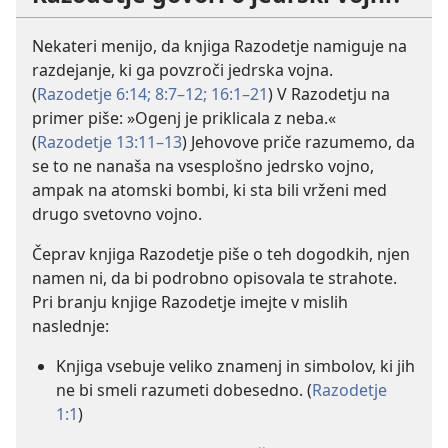
Nekateri menijo, da knjiga Razodetje namiguje na
razdejanje, ki ga povzroči jedrska vojna.
(
Razodetje 6:14;
8:7–12;
16:1–21
) V Razodetju na
primer piše: »Ogenj je priklicala z neba.«
(
Razodetje 13:11–13
) Jehovove priče razumemo, da
se to ne nanaša na vsesplošno jedrsko vojno,
ampak na atomski bombi, ki sta bili vrženi med
drugo svetovno vojno.
Čeprav knjiga Razodetje piše o teh dogodkih, njen
namen ni, da bi podrobno opisovala te strahote.
Pri branju knjige Razodetje imejte v mislih
naslednje:
Knjiga vsebuje veliko znamenj in simbolov, ki jih
ne bi smeli razumeti dobesedno. (
Razodetje
1:1
)