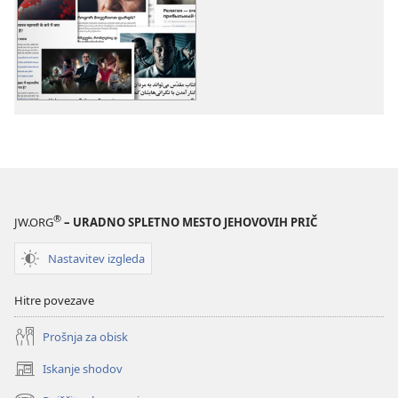
za
zvočnih
publikacije
posnetkov
Več
Več
tem
tem
®
JW.ORG
– URADNO SPLETNO MESTO JEHOVOVIH PRIČ
Nastavitev izgleda
Hitre povezave
Prošnja za obisk
Iskanje shodov
(odpre
novo