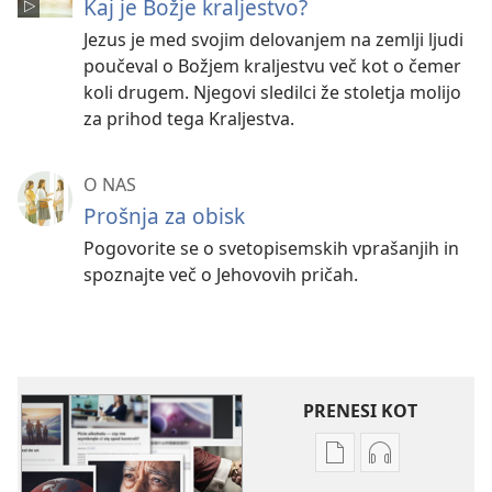
Kaj je Božje kraljestvo?
Jezus je med svojim delovanjem na zemlji ljudi
poučeval o Božjem kraljestvu več kot o čemer
koli drugem. Njegovi sledilci že stoletja molijo
za prihod tega Kraljestva.
O NAS
Prošnja za obisk
Pogovorite se o svetopisemskih vprašanjih in
spoznajte več o Jehovovih pričah.
PRENESI KOT
Možnosti
Možnosti
prenosa
prenosa