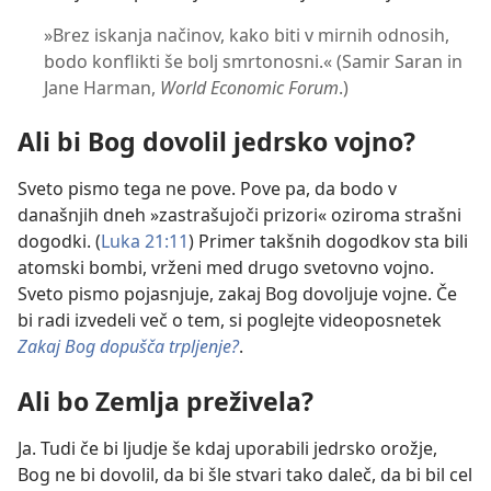
»Brez iskanja načinov, kako biti v mirnih odnosih,
bodo konflikti še bolj smrtonosni.« (Samir Saran in
Jane Harman,
World Economic Forum
.)
Ali bi Bog dovolil jedrsko vojno?
Sveto pismo tega ne pove. Pove pa, da bodo v
današnjih dneh »zastrašujoči prizori« oziroma strašni
dogodki. (
Luka 21:11
) Primer takšnih dogodkov sta bili
atomski bombi, vrženi med drugo svetovno vojno.
Sveto pismo pojasnjuje, zakaj Bog dovoljuje vojne. Če
bi radi izvedeli več o tem, si poglejte videoposnetek
Zakaj Bog dopušča trpljenje?
.
Ali bo Zemlja preživela?
Ja. Tudi če bi ljudje še kdaj uporabili jedrsko orožje,
Bog ne bi dovolil, da bi šle stvari tako daleč, da bi bil cel