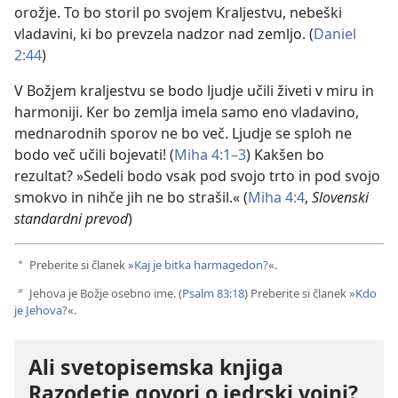
orožje. To bo storil po svojem Kraljestvu, nebeški
vladavini, ki bo prevzela nadzor nad zemljo. (
Daniel
2:44
)
V Božjem kraljestvu se bodo ljudje učili živeti v miru in
harmoniji. Ker bo zemlja imela samo eno vladavino,
mednarodnih sporov ne bo več. Ljudje se sploh ne
bodo več učili bojevati! (
Miha 4:1–3
) Kakšen bo
rezultat? »Sedeli bodo vsak pod svojo trto in pod svojo
smokvo in nihče jih ne bo strašil.« (
Miha 4:4
,
Slovenski
standardni prevod
)
Preberite si članek »
Kaj je bitka harmagedon?
«.
a
Jehova je Božje osebno ime. (
Psalm 83:18
) Preberite si članek »
Kdo
b
je Jehova?
«.
Ali svetopisemska knjiga
Razodetje govori o jedrski vojni?