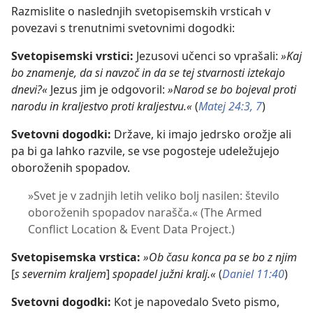
Razmislite o naslednjih svetopisemskih vrsticah v
povezavi s trenutnimi svetovnimi dogodki:
Svetopisemski vrstici:
Jezusovi učenci so vprašali:
»Kaj
bo znamenje, da si navzoč in da se tej stvarnosti iztekajo
dnevi?«
Jezus jim je odgovoril:
»Narod se bo bojeval proti
narodu in kraljestvo proti kraljestvu.«
(
Matej 24:3,
7
)
Svetovni dogodki:
Države, ki imajo jedrsko orožje ali
pa bi ga lahko razvile, se vse pogosteje udeležujejo
oboroženih spopadov.
»Svet je v zadnjih letih veliko bolj nasilen: število
oboroženih spopadov narašča.« (The Armed
Conflict Location & Event Data Project.)
Svetopisemska vrstica:
»Ob času konca pa se bo z njim
[
s severnim kraljem
]
spopadel južni kralj.«
(
Daniel 11:40
)
Svetovni dogodki:
Kot je napovedalo Sveto pismo,