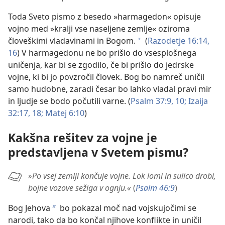
Toda Sveto pismo z besedo »harmagedon« opisuje
vojno med »kralji vse naseljene zemlje« oziroma
človeškimi vladavinami in Bogom.
(
Razodetje 16:14,
a
16
) V harmagedonu ne bo prišlo do vsesplošnega
uničenja, kar bi se zgodilo, če bi prišlo do jedrske
vojne, ki bi jo povzročil človek. Bog bo namreč uničil
samo hudobne, zaradi česar bo lahko vladal pravi mir
in ljudje se bodo počutili varne. (
Psalm 37:9, 10;
Izaija
32:17, 18;
Matej 6:10
)
Kakšna rešitev za vojne je
predstavljena v Svetem pismu?
»Po vsej zemlji končuje vojne. Lok lomi in sulico drobi,
bojne vozove sežiga v ognju.«
(
Psalm 46:9
)
Bog Jehova
bo pokazal moč nad vojskujočimi se
b
narodi, tako da bo končal njihove konflikte in uničil