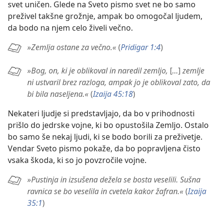
svet uničen. Glede na Sveto pismo svet ne bo samo
preživel takšne grožnje, ampak bo omogočal ljudem,
da bodo na njem celo živeli večno.
»Zemlja ostane za večno.«
(
Pridigar 1:4
)
»Bog, on, ki je oblikoval in naredil zemljo,
[
...
]
zemlje
ni ustvaril brez razloga, ampak jo je oblikoval zato, da
bi bila naseljena.«
(
Izaija 45:18
)
Nekateri ljudje si predstavljajo, da bo v prihodnosti
prišlo do jedrske vojne, ki bo opustošila Zemljo. Ostalo
bo samo še nekaj ljudi, ki se bodo borili za preživetje.
Vendar Sveto pismo pokaže, da bo popravljena čisto
vsaka škoda, ki so jo povzročile vojne.
»Pustinja in izsušena dežela se bosta veselili. Sušna
ravnica se bo veselila in cvetela kakor žafran.«
(
Izaija
35:1
)