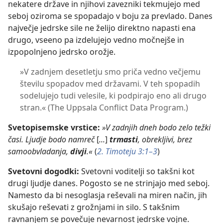
nekatere države in njihovi zavezniki tekmujejo med
seboj oziroma se spopadajo v boju za prevlado. Danes
največje jedrske sile ne želijo direktno napasti ena
drugo, vseeno pa izdelujejo vedno močnejše in
izpopolnjeno jedrsko orožje.
»V zadnjem desetletju smo priča vedno večjemu
številu spopadov med državami. V teh spopadih
sodelujejo tudi velesile, ki podpirajo eno ali drugo
stran.« (The Uppsala Conflict Data Program.)
Svetopisemske vrstice:
»V zadnjih dneh bodo zelo težki
časi. Ljudje bodo namreč
[
...
]
trmasti
, obrekljivi, brez
samoobvladanja,
divji
.«
(
2. Timoteju 3:1–3
)
Svetovni dogodki:
Svetovni voditelji so takšni kot
drugi ljudje danes. Pogosto se ne strinjajo med seboj.
Namesto da bi nesoglasja reševali na miren način, jih
skušajo reševati z grožnjami in silo. S takšnim
ravnanjem se povečuje nevarnost jedrske vojne.