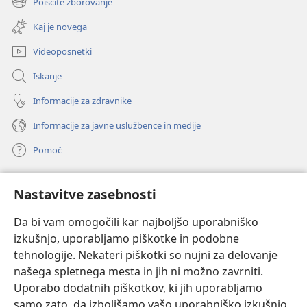
Poiščite zborovanje
(odpre
okno)
novo
Kaj je novega
okno)
Videoposnetki
Iskanje
Informacije za zdravnike
Informacije za javne uslužbence in medije
Pomoč
Doniranje
(odpre
Nastavitve zasebnosti
novo
okno)
Da bi vam omogočili kar najboljšo uporabniško
Watchtowerjeva SPLETNA KNJIŽNICA™
(odpre
izkušnjo, uporabljamo piškotke in podobne
novo
®
JW Hub
tehnologije. Nekateri piškotki so nujni za delovanje
okno)
(odpre
našega spletnega mesta in jih ni možno zavrniti.
novo
®
JW Library
okno)
Uporabo dodatnih piškotkov, ki jih uporabljamo
samo zato, da izboljšamo vašo uporabniško izkušnjo,