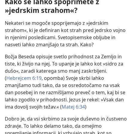
Kako se lahko spoprimete z
»jedrskim strahom«?
Nekateri se mogoče spoprijemajo z »jedrskim
strahom«, ki je definiran kot strah pred jedrsko vojno
in njenimi posledicami. Svetopisemske obljube in
nasveti lahko zmanjšajo ta strah. Kako?
Božja Beseda opisuje svetlo prihodnost za Zemljo in
tiste, ki živijo na njej. To upanje je lahko kot »sidro za
dušo«, zaradi katerega smo manj zaskrbljeni.
(
Hebrejcem 6:19
, opomba) Svoje skrbi lahko
zmanjšamo tudi tako, da se osredotočamo na vsak
dan posebej in ne razmišljamo preveč o tem, kaj bi se
lahko zgodilo v prihodnosti. Jezus je rekel: »Vsak dan
ima dovolj svojih težav.« (
Matej 6:34
)
Dobro je, da vsi skrbimo za svoje duševno in čustveno
zdravje. To lahko delamo tako, da omejimo
spremljanje informacij, ki vzbujajo strah, kot so