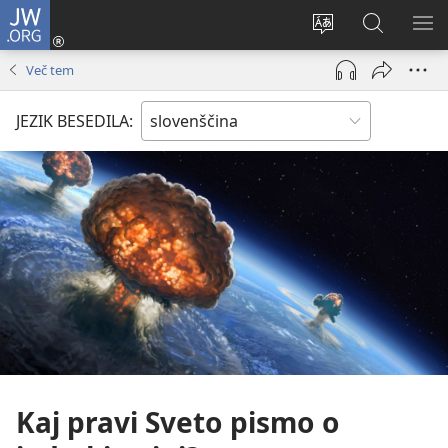
JW.ORG
Prijava
(odpre
Spremeni
Iskanje
PO
novo
jezik
po
ME
Več tem
okno)
spletnega
JW.ORG
mesta
JEZIK BESEDILA:
Kaj pravi Sveto pismo o