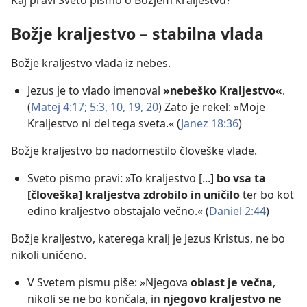
Kaj pravi Sveto pismo o Božjem kraljestvu?
Božje kraljestvo – stabilna vlada
Božje kraljestvo vlada iz nebes.
Jezus je to vlado imenoval
»nebeško Kraljestvo«
.
(
Matej 4:17;
5:3,
10,
19, 20
) Zato je rekel: »Moje
Kraljestvo ni del tega sveta.« (
Janez 18:36
)
Božje kraljestvo bo nadomestilo človeške vlade.
Sveto pismo pravi: »To kraljestvo [...]
bo vsa ta
[človeška] kraljestva zdrobilo in uničilo
ter bo kot
edino kraljestvo obstajalo večno.« (
Daniel 2:44
)
Božje kraljestvo, katerega kralj je Jezus Kristus, ne bo
nikoli uničeno.
V Svetem pismu piše: »Njegova
oblast je večna
,
nikoli se ne bo končala, in
njegovo kraljestvo ne