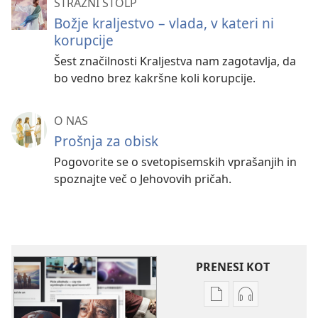
STRAŽNI STOLP
Božje kraljestvo – vlada, v kateri ni
korupcije
Šest značilnosti Kraljestva nam zagotavlja, da
bo vedno brez kakršne koli korupcije.
O NAS
Prošnja za obisk
Pogovorite se o svetopisemskih vprašanjih in
spoznajte več o Jehovovih pričah.
PRENESI KOT
Možnosti
Možnosti