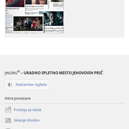
prenosa
prenosa
za
zvočnih
publikacije
posnetkov
Več
Več
tem
tem
®
JW.ORG
– URADNO SPLETNO MESTO JEHOVOVIH PRIČ
Nastavitev izgleda
Hitre povezave
Prošnja za obisk
Iskanje shodov
(odpre
novo