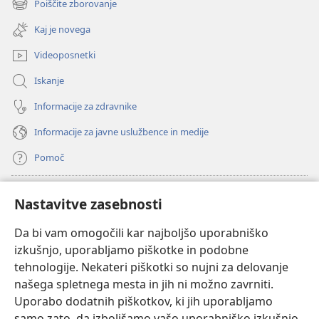
Poiščite zborovanje
(odpre
okno)
novo
Kaj je novega
okno)
Videoposnetki
Iskanje
Informacije za zdravnike
Informacije za javne uslužbence in medije
Pomoč
Doniranje
(odpre
Nastavitve zasebnosti
novo
okno)
Da bi vam omogočili kar najboljšo uporabniško
Watchtowerjeva SPLETNA KNJIŽNICA™
(odpre
izkušnjo, uporabljamo piškotke in podobne
novo
®
JW Hub
tehnologije. Nekateri piškotki so nujni za delovanje
okno)
(odpre
našega spletnega mesta in jih ni možno zavrniti.
novo
®
JW Library
okno)
Uporabo dodatnih piškotkov, ki jih uporabljamo
samo zato, da izboljšamo vašo uporabniško izkušnjo,