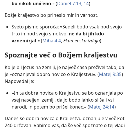
bo nikoli uničeno
.« (
Daniel 7:13, 14
)
Božje kraljestvo bo prineslo mir in varnost.
Sveto pismo sporoča: »Sedeli bodo vsak pod svojo
trto in pod svojo smokvo,
ne da bi jih kdo
vznemirjal
.« (
Miha 4:4
,
Ekumenska izdaja
)
Spoznajte več o Božjem kraljestvu
Ko je bil Jezus na zemlji, je največ časa preživel tako, da
je »oznanjeval dobro novico o Kraljestvu«. (
Matej 9:35
)
Napovedal je:
»In ta dobra novica o Kraljestvu se bo oznanjala po
vsej naseljeni zemlji, da jo bodo lahko slišali vsi
narodi, in potem bo prišel konec.« (
Matej 24:14
)
Danes se dobra novica o Kraljestvu oznanjuje v več kot
240 državah. Vabimo vas, da še več spoznate o tej vladi