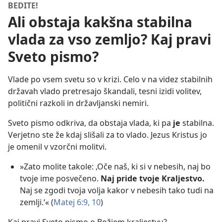
BEDITE!
Ali obstaja kakšna stabilna
vlada za vso zemljo? Kaj pravi
Sveto pismo?
Vlade po vsem svetu so v krizi. Celo v na videz stabilnih
državah vlado pretresajo škandali, tesni izidi volitev,
politični razkoli in državljanski nemiri.
Sveto pismo odkriva, da obstaja vlada, ki pa
je
stabilna.
Verjetno ste že kdaj slišali za to vlado. Jezus Kristus jo
je omenil v vzorčni molitvi.
»Zato molite takole: ‚Oče naš, ki si v nebesih, naj bo
tvoje ime posvečeno.
Naj pride tvoje Kraljestvo.
Naj se zgodi tvoja volja kakor v nebesih tako tudi na
zemlji.‘« (
Matej 6:9, 10
)