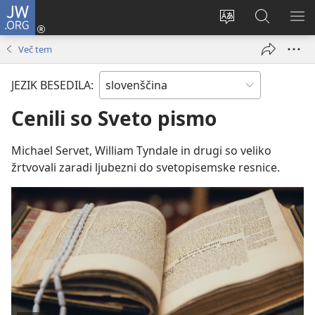
JW.ORG
Prijava
(odpre
Spremeni
Iskanje
PO
novo
jezik
po
ME
Več tem
okno)
spletnega
JW.ORG
mesta
JEZIK BESEDILA:
Cenili so Sveto pismo
Michael Servet, William Tyndale in drugi so veliko
žrtvovali zaradi ljubezni do svetopisemske resnice.