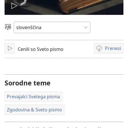
Predvajaj
videoposnetek
Izberite
jezik
Prenesi
Cenili so Sveto pismo
Predvajaj
Možnosti
prenosa
videoposnetko
Sorodne teme
Prevajalci Svetega pisma
Zgodovina & Sveto pismo