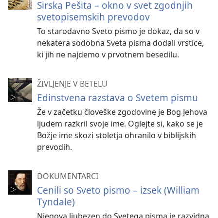
Sirska Pešita – okno v svet zgodnjih
svetopisemskih prevodov
To starodavno Sveto pismo je dokaz, da so v
nekatera sodobna Sveta pisma dodali vrstice,
ki jih ne najdemo v prvotnem besedilu.
ŽIVLJENJE V BETELU
Edinstvena razstava o Svetem pismu
Že v začetku človeške zgodovine je Bog Jehova
ljudem razkril svoje ime. Oglejte si, kako se je
Božje ime skozi stoletja ohranilo v biblijskih
prevodih.
DOKUMENTARCI
Cenili so Sveto pismo – izsek (William
Tyndale)
Njegova ljubezen do Svetega pisma je razvidna