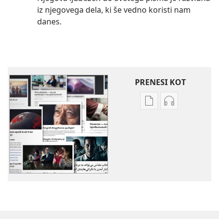
iz njegovega dela, ki še vedno koristi nam
danes.
PRENESI KOT
Možnosti
Možnosti
prenosa
prenosa
za
zvočnih
publikacije
posnetkov
Več
Več
tem
tem