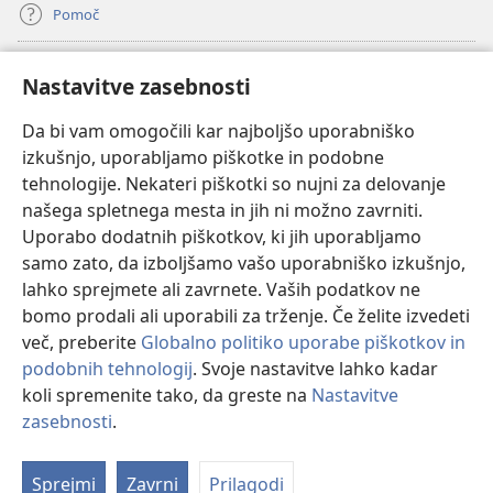
Pomoč
Doniranje
(odpre
Nastavitve zasebnosti
novo
okno)
Da bi vam omogočili kar najboljšo uporabniško
Watchtowerjeva SPLETNA KNJIŽNICA™
(odpre
izkušnjo, uporabljamo piškotke in podobne
novo
®
JW Hub
tehnologije. Nekateri piškotki so nujni za delovanje
okno)
(odpre
našega spletnega mesta in jih ni možno zavrniti.
novo
®
JW Library
okno)
Uporabo dodatnih piškotkov, ki jih uporabljamo
samo zato, da izboljšamo vašo uporabniško izkušnjo,
Watchtower Library
lahko sprejmete ali zavrnete. Vaših podatkov ne
bomo prodali ali uporabili za trženje. Če želite izvedeti
več, preberite
Globalno politiko uporabe piškotkov in
podobnih tehnologij
. Svoje nastavitve lahko kadar
Copyright
© 2026 Watch Tower Bible and Tract Society of Pennsylvania.
koli spremenite tako, da greste na
Nastavitve
POGOJI UPORABE
|
POLITIKA ZASEBNOSTI
|
NASTAVITVE
zasebnosti
.
ZASEBNOSTI
Sprejmi
Zavrni
Prilagodi