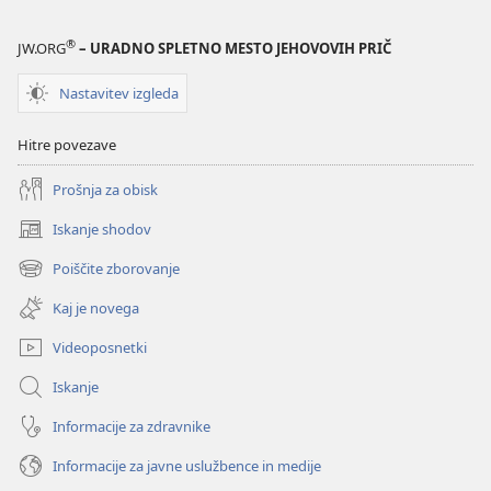
®
JW.ORG
– URADNO SPLETNO MESTO JEHOVOVIH PRIČ
Nastavitev izgleda
Hitre povezave
Prošnja za obisk
Iskanje shodov
(odpre
novo
Poiščite zborovanje
(odpre
okno)
novo
Kaj je novega
okno)
Videoposnetki
Iskanje
Informacije za zdravnike
Informacije za javne uslužbence in medije