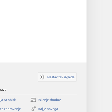
Nastavitev izgleda
zave
ja za obisk
Iskanje shodov
(odpre
novo
ite zborovanje
Kaj je novega
okno)