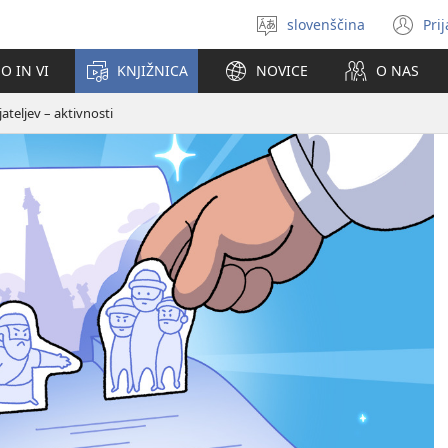
slovenščina
Pri
Izberite
(o
jezik
no
O IN VI
KNJIŽNICA
NOVICE
O NAS
ok
ateljev – aktivnosti