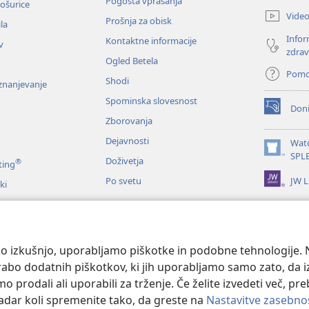
Pogosta vprašanja
ošurice
novo
Vide
Prošnja za obisk
okno)
la
Infor
Kontaktne informacije
v
zdrav
Ogled Betela
Pom
Shodi
oznanjevanje
Spominska slovesnost
Doni
(odpre
Zborovanja
novo
okno)
Dejavnosti
Wat
(odpre
SPL
Doživetja
®
ting
novo
JW L
Po svetu
okno)
ki
me
nje Svetega pisma
o izkušnjo, uporabljamo piškotke in podobne tehnologije. N
orabo dodatnih piškotkov, ki jih uporabljamo samo zato, da 
prodali ali uporabili za trženje. Če želite izvedeti več, pr
kadar koli spremenite tako, da greste na
Nastavitve zasebno
 and Tract Society of Pennsylvania.
POGOJI UPORABE
|
POLITIKA ZASEB