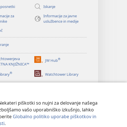
oposnetki
Iskanje
macije za
Informacije za javne
nike
uslužbence in medije
oč
ranje
chtowerjeva
®
JW Hub
(odpre
ETNA KNJIŽNICA™
novo
®
okno)
ibrary
Watchtower Library
ekateri piškotki so nujni za delovanje našega
izboljšamo vašo uporabniško izkušnjo, lahko
eberite
Globalno politiko uporabe piškotkov in
sti
.
NOSTI
|
NASTAVITVE ZASEBNOSTI