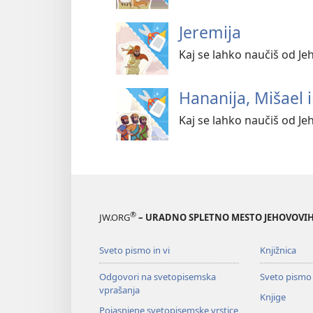
Jeremija
Kaj se lahko naučiš od Je
Hananija, Mišael i
Kaj se lahko naučiš od Jeh
®
JW.ORG
– URADNO SPLETNO MESTO JEHOVOVIH
Sveto pismo in vi
Knjižnica
Odgovori na svetopisemska
Sveto pismo
vprašanja
Knjige
Pojasnjene svetopisemske vrstice