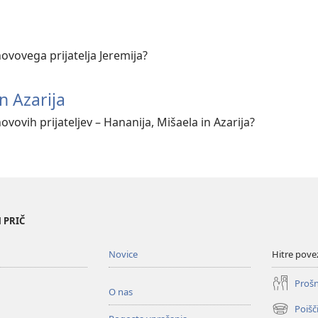
hovovega prijatelja Jeremija?
n Azarija
ovovih prijateljev – Hananija, Mišaela in Azarija?
 PRIČ
Novice
Hitre pove
Prošn
O nas
Poišč
(odpre