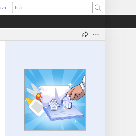
java
dpre
Išči
vo
no)