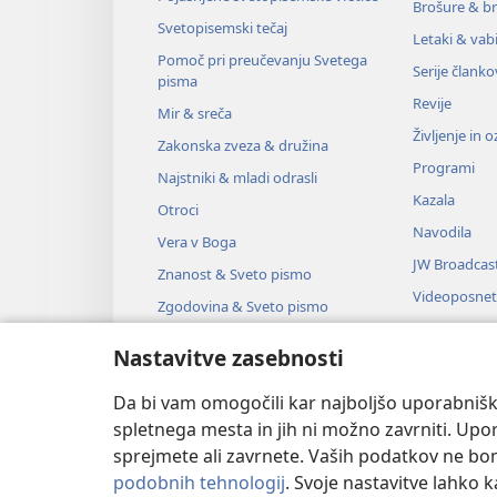
Brošure & br
Svetopisemski tečaj
Letaki & vabi
Pomoč pri preučevanju Svetega
Serije članko
pisma
Revije
Mir & sreča
Življenje in 
Zakonska zveza & družina
Programi
Najstniki & mladi odrasli
Kazala
Otroci
Navodila
Vera v Boga
JW Broadcas
Znanost & Sveto pismo
Videoposnet
Zgodovina & Sveto pismo
Glasba
Nastavitve zasebnosti
Zvočne dra
Dramsko bra
Da bi vam omogočili kar najboljšo uporabnišk
spletnega mesta in jih ni možno zavrniti. Up
sprejmete ali zavrnete. Vaših podatkov ne bomo 
podobnih tehnologij
. Svoje nastavitve lahko 
Copyright
© 2026 Watch Tower Bible