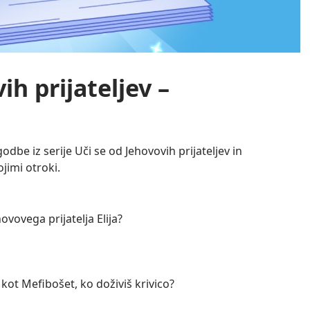
ih prijateljev –
odbe iz serije Uči se od Jehovovih prijateljev in
jimi otroki.
ovovega prijatelja Elija?
kot Mefibošet, ko doživiš krivico?