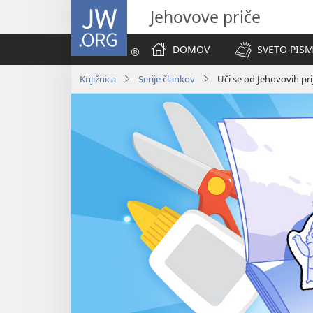
JW.ORG
Jehovove priče
DOMOV
SVETO PISM
Knjižnica
Serije člankov
Uči se od Jehovovih prij