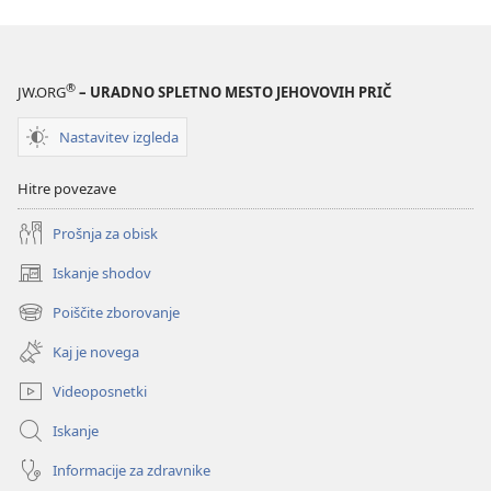
od
božiča
®
JW.ORG
– URADNO SPLETNO MESTO JEHOVOVIH PRIČ
Nastavitev izgleda
Hitre povezave
Prošnja za obisk
Iskanje shodov
(odpre
novo
Poiščite zborovanje
(odpre
okno)
novo
Kaj je novega
okno)
Videoposnetki
Iskanje
Informacije za zdravnike