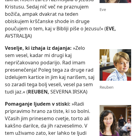
Kristusu. Sedaj nič več ne praznujem
Eve
božiča, ampak dvakrat na teden
obiskujem krščanske shode in druge
poučujem o tem, kaj v Bibliji piše o Jezusu!« (
EVE,
AVSTRALIJA)
Veselje, ki izhaja iz dajanja:
»Zelo
sem vesel, kadar mi drugi kaj
nepričakovano podarijo. Rad imam
presenečenja! Poleg tega za druge rad
izdelujem kartice in jim kaj narišem, saj
so zaradi tega bolj veseli, vesel pa sem
Reuben
tudi jaz.« (
REUBEN,
SEVERNA IRSKA)
Pomaganje ljudem v stiski:
»Radi
pripravimo hrano za tiste, ki so bolni.
Včasih jim prinesemo cvetje, torto ali
kakšno darilce, da jih razveselimo. V
tem uživamo zato, ker lahko te ljudi