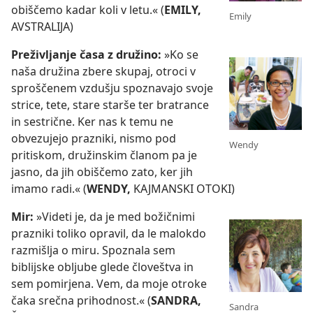
obiščemo kadar koli v letu.« (
EMILY,
Emily
AVSTRALIJA)
Preživljanje časa z družino:
»Ko se
naša družina zbere skupaj, otroci v
sproščenem vzdušju spoznavajo svoje
strice, tete, stare starše ter bratrance
in sestrične. Ker nas k temu ne
obvezujejo prazniki, nismo pod
Wendy
pritiskom, družinskim članom pa je
jasno, da jih obiščemo zato, ker jih
imamo radi.« (
WENDY,
KAJMANSKI OTOKI)
Mir:
»Videti je, da je med božičnimi
prazniki toliko opravil, da le malokdo
razmišlja o miru. Spoznala sem
biblijske obljube glede človeštva in
sem pomirjena. Vem, da moje otroke
čaka srečna prihodnost.« (
SANDRA,
Sandra