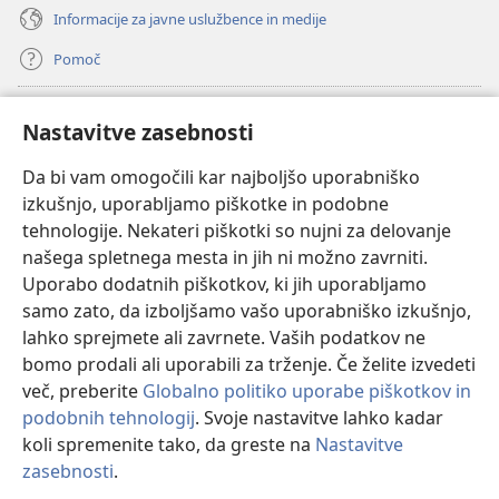
Informacije za javne uslužbence in medije
Pomoč
Doniranje
(odpre
Nastavitve zasebnosti
novo
okno)
Da bi vam omogočili kar najboljšo uporabniško
Watchtowerjeva SPLETNA KNJIŽNICA™
(odpre
izkušnjo, uporabljamo piškotke in podobne
novo
®
JW Hub
tehnologije. Nekateri piškotki so nujni za delovanje
okno)
(odpre
našega spletnega mesta in jih ni možno zavrniti.
novo
®
JW Library
okno)
Uporabo dodatnih piškotkov, ki jih uporabljamo
samo zato, da izboljšamo vašo uporabniško izkušnjo,
Watchtower Library
lahko sprejmete ali zavrnete. Vaših podatkov ne
bomo prodali ali uporabili za trženje. Če želite izvedeti
več, preberite
Globalno politiko uporabe piškotkov in
podobnih tehnologij
. Svoje nastavitve lahko kadar
Copyright
© 2026 Watch Tower Bible and Tract Society of Pennsylvania.
koli spremenite tako, da greste na
Nastavitve
POGOJI UPORABE
|
POLITIKA ZASEBNOSTI
|
NASTAVITVE
zasebnosti
.
Pr
ZASEBNOSTI