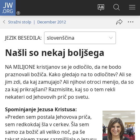
JW.ORG
Prijava
(odpre
Spremeni
Iskanje
PO
novo
jezik
po
ME
Stražni stolp | December 2012
okno)
spletnega
JW.ORG
mesta
JEZIK BESEDILA:
Našli so nekaj boljšega
NA MILIJONE kristjanov se je odločilo, da ne bodo
praznovali božiča. Kako gledajo na to odločitev? Ali se
jim zdi, da kaj zamujajo? Ali njihovi otroci menijo, da so
za kaj prikrajšani? Razmislite, kaj so o tem rekli
nekateri od Jehovovih prič po svetu.
Spominjanje Jezusa Kristusa:
»Preden sem postala Jehovova priča,
sem redkokdaj šla v cerkev. Šla sem
samo za božič ali veliko noč, pa še
takrat nisem zares razmišljala o Jezusu