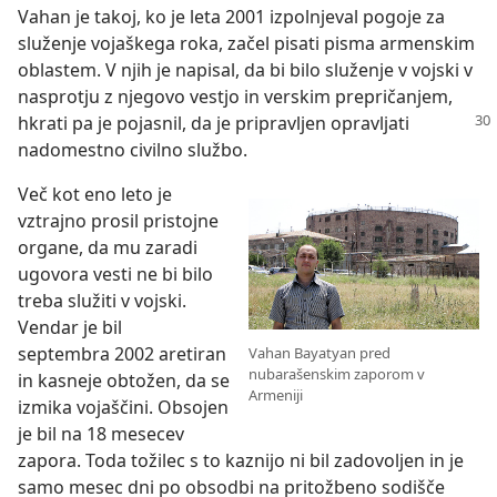
Vahan je takoj, ko je leta 2001 izpolnjeval pogoje za
služenje vojaškega roka, začel pisati pisma armenskim
oblastem. V njih je napisal, da bi bilo služenje v vojski v
nasprotju z njegovo vestjo in verskim prepričanjem,
hkrati pa je pojasnil, da je
pripravljen opravljati
nadomestno civilno službo.
Več kot eno leto je
vztrajno prosil pristojne
organe, da mu zaradi
ugovora vesti ne bi bilo
treba služiti v vojski.
Vendar je bil
septembra 2002 aretiran
Vahan Bayatyan pred
nubarašenskim zaporom v
in kasneje obtožen, da se
Armeniji
izmika vojaščini. Obsojen
je bil na 18 mesecev
zapora. Toda tožilec s to kaznijo ni bil zadovoljen in je
samo mesec dni po obsodbi na pritožbeno sodišče