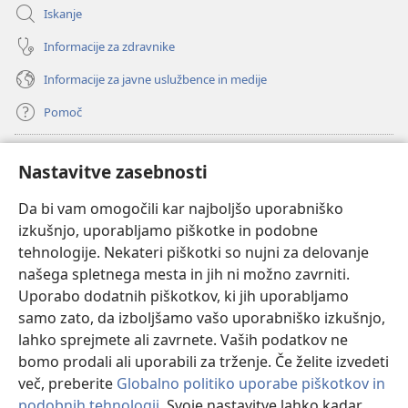
Iskanje
Informacije za zdravnike
Informacije za javne uslužbence in medije
Pomoč
Doniranje
(odpre
Nastavitve zasebnosti
novo
okno)
Da bi vam omogočili kar najboljšo uporabniško
Watchtowerjeva SPLETNA KNJIŽNICA™
(odpre
izkušnjo, uporabljamo piškotke in podobne
novo
®
JW Hub
tehnologije. Nekateri piškotki so nujni za delovanje
okno)
(odpre
našega spletnega mesta in jih ni možno zavrniti.
novo
®
JW Library
okno)
Uporabo dodatnih piškotkov, ki jih uporabljamo
samo zato, da izboljšamo vašo uporabniško izkušnjo,
Watchtower Library
lahko sprejmete ali zavrnete. Vaših podatkov ne
bomo prodali ali uporabili za trženje. Če želite izvedeti
več, preberite
Globalno politiko uporabe piškotkov in
podobnih tehnologij
. Svoje nastavitve lahko kadar