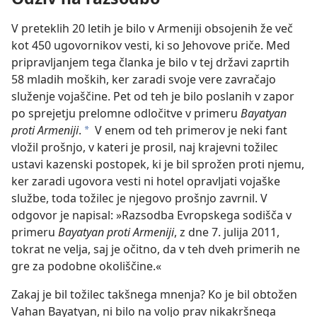
V preteklih 20 letih je bilo v Armeniji obsojenih že več
kot 450 ugovornikov vesti, ki so Jehovove priče. Med
pripravljanjem tega članka je bilo v tej državi zaprtih
58 mladih moških, ker zaradi svoje vere zavračajo
služenje vojaščine. Pet od teh je bilo poslanih v zapor
po sprejetju prelomne odločitve v primeru
Bayatyan
proti Armeniji
.
V enem od teh primerov je neki fant
*
vložil prošnjo, v kateri je prosil, naj krajevni tožilec
ustavi kazenski postopek, ki je bil sprožen proti njemu,
ker zaradi ugovora vesti ni hotel opravljati vojaške
službe, toda tožilec je njegovo prošnjo zavrnil. V
odgovor je napisal: »Razsodba Evropskega sodišča v
primeru
Bayatyan proti Armeniji
, z dne 7. julija 2011,
tokrat ne velja, saj je očitno, da v teh dveh primerih ne
gre za podobne okoliščine.«
Zakaj je bil tožilec takšnega mnenja? Ko je bil obtožen
Vahan Bayatyan, ni bilo na voljo prav nikakršnega