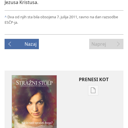
Jezusa Kristusa.
^
Dva od njih sta bila obsojena 7. julija 2011, ravno na dan razsodbe
ESČP-ja.
Nazaj
Naprej
PRENESI KOT
Možnosti
prenosa
za
publikacije
STRAŽNI
STOLP