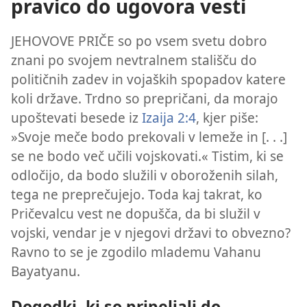
pravico do ugovora vesti
JEHOVOVE PRIČE so po vsem svetu dobro
znani po svojem nevtralnem stališču do
političnih zadev in vojaških spopadov katere
koli države. Trdno so prepričani, da morajo
upoštevati besede iz
Izaija 2:4
, kjer piše:
»Svoje meče bodo prekovali v lemeže in [. . .]
se ne bodo več učili vojskovati.« Tistim, ki se
odločijo, da bodo služili v oboroženih silah,
tega ne preprečujejo. Toda kaj takrat, ko
Pričevalcu vest ne dopušča, da bi služil v
vojski, vendar je v njegovi državi to obvezno?
Ravno to se je zgodilo mlademu Vahanu
Bayatyanu.
Dogodki, ki so pripeljali do