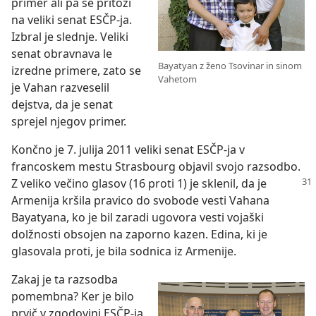
primer ali pa se pritoži
na veliki senat ESČP-ja.
Izbral je slednje. Veliki
senat obravnava le
Bayatyan z ženo Tsovinar in sinom
izredne primere, zato se
Vahetom
je Vahan razveselil
dejstva, da je senat
sprejel njegov primer.
Končno je 7. julija 2011 veliki senat ESČP-ja v
francoskem mestu Strasbourg objavil svojo razsodbo.
Z veliko večino glasov
(16 proti 1) je sklenil, da je
Armenija kršila pravico do svobode vesti Vahana
Bayatyana, ko je bil zaradi ugovora vesti vojaški
dolžnosti obsojen na zaporno kazen. Edina, ki je
glasovala proti, je bila sodnica iz Armenije.
Zakaj je ta razsodba
pomembna? Ker je bilo
prvič v zgodovini ESČP-ja