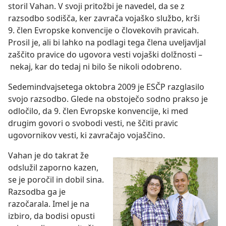
storil Vahan. V svoji pritožbi je navedel, da se z
razsodbo sodišča, ker zavrača vojaško službo, krši
9. člen Evropske konvencije o človekovih pravicah.
Prosil je, ali bi lahko na podlagi tega člena uveljavljal
zaščito pravice do ugovora vesti vojaški dolžnosti –
nekaj, kar do tedaj ni bilo še nikoli odobreno.
Sedemindvajsetega oktobra 2009 je ESČP razglasilo
svojo razsodbo. Glede na obstoječo sodno prakso je
odločilo, da 9. člen Evropske konvencije, ki med
drugim govori o svobodi vesti, ne ščiti pravic
ugovornikov vesti, ki zavračajo vojaščino.
Vahan je do takrat že
odslužil zaporno kazen,
se je poročil in dobil sina.
Razsodba ga je
razočarala. Imel je na
izbiro, da bodisi opusti