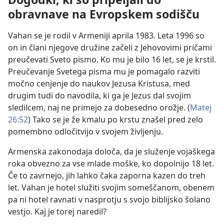
obravnave na Evropskem sodišču
Vahan se je rodil v Armeniji aprila 1983. Leta 1996 so
on in člani njegove družine začeli z Jehovovimi pričami
preučevati Sveto pismo. Ko mu je bilo 16 let, se je krstil.
Preučevanje Svetega pisma mu je pomagalo razviti
močno cenjenje do naukov Jezusa Kristusa, med
drugim tudi do navodila, ki ga je Jezus dal svojim
sledilcem, naj ne primejo za dobesedno orožje. (
Matej
26:52
) Tako se je že kmalu po krstu znašel pred zelo
pomembno odločitvijo v svojem življenju.
Armenska zakonodaja določa, da je služenje vojaškega
roka obvezno za vse mlade moške, ko dopolnijo 18 let.
Če to zavrnejo, jih lahko čaka zaporna kazen do treh
let. Vahan je hotel služiti svojim someščanom, obenem
pa ni hotel ravnati v nasprotju s svojo biblijsko šolano
vestjo. Kaj je torej naredil?