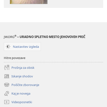
November 2012
®
JW.ORG
– URADNO SPLETNO MESTO JEHOVOVIH PRIČ
Nastavitev izgleda
Hitre povezave
Prošnja za obisk
Iskanje shodov
(odpre
novo
Poiščite zborovanje
(odpre
okno)
novo
Kaj je novega
okno)
Videoposnetki