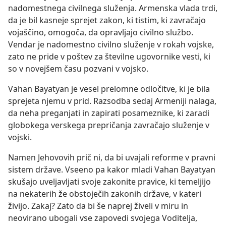
nadomestnega civilnega služenja. Armenska vlada trdi,
da je bil kasneje sprejet zakon, ki tistim, ki zavračajo
vojaščino, omogoča, da opravljajo civilno službo.
Vendar je nadomestno civilno služenje v rokah vojske,
zato ne pride v poštev za številne ugovornike vesti, ki
so v novejšem času pozvani v vojsko.
Vahan Bayatyan je vesel prelomne odločitve, ki je bila
sprejeta njemu v prid. Razsodba sedaj Armeniji nalaga,
da neha preganjati in zapirati posameznike, ki zaradi
globokega verskega prepričanja zavračajo služenje v
vojski.
Namen Jehovovih prič ni, da bi uvajali reforme v pravni
sistem države. Vseeno pa kakor mladi Vahan Bayatyan
skušajo uveljavljati svoje zakonite pravice, ki temeljijo
na nekaterih že obstoječih zakonih države, v kateri
živijo. Zakaj? Zato da bi še naprej živeli v miru in
neovirano ubogali vse zapovedi svojega Voditelja,