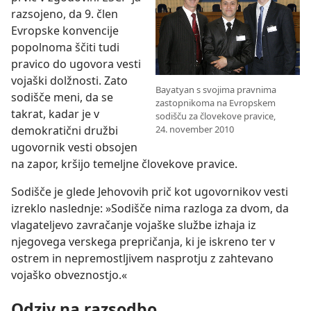
razsojeno, da 9. člen
Evropske konvencije
popolnoma ščiti tudi
pravico do ugovora vesti
vojaški dolžnosti. Zato
Bayatyan s svojima pravnima
sodišče meni, da se
zastopnikoma na Evropskem
takrat, kadar je v
sodišču za človekove pravice,
demokratični družbi
24. november 2010
ugovornik vesti obsojen
na zapor, kršijo temeljne človekove pravice.
Sodišče je glede Jehovovih prič kot ugovornikov vesti
izreklo naslednje: »Sodišče nima razloga za dvom, da
vlagateljevo zavračanje vojaške službe izhaja iz
njegovega verskega prepričanja, ki je iskreno ter v
ostrem in nepremostljivem nasprotju z zahtevano
vojaško obveznostjo.«
Odziv na razsodbo