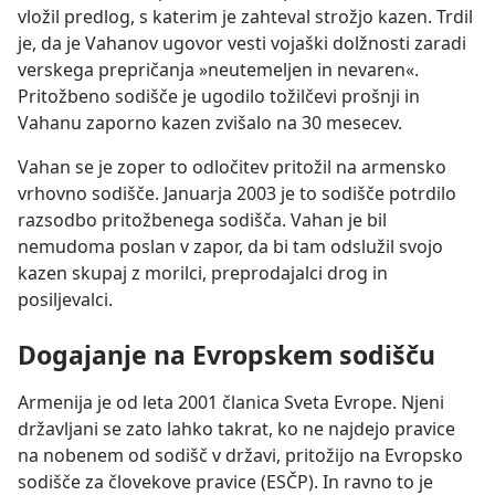
vložil predlog, s katerim je zahteval strožjo kazen. Trdil
je, da je Vahanov ugovor vesti vojaški dolžnosti zaradi
verskega prepričanja »neutemeljen in nevaren«.
Pritožbeno sodišče je ugodilo tožilčevi prošnji in
Vahanu zaporno kazen zvišalo na 30 mesecev.
Vahan se je zoper to odločitev pritožil na armensko
vrhovno sodišče. Januarja 2003 je to sodišče potrdilo
razsodbo pritožbenega sodišča. Vahan je bil
nemudoma poslan v zapor, da bi tam odslužil svojo
kazen skupaj z morilci, preprodajalci drog in
posiljevalci.
Dogajanje na Evropskem sodišču
Armenija je od leta 2001 članica Sveta Evrope. Njeni
državljani se zato lahko takrat, ko ne najdejo pravice
na nobenem od sodišč v državi, pritožijo na Evropsko
sodišče za človekove pravice (ESČP). In ravno to je