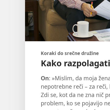
Koraki do srečne družine
Kako razpolagat
On
: »Mislim, da moja žen
nepotrebne reči – za reči
Zdi se, kot da ne zna nič p
problem, ko se pojavijo ne