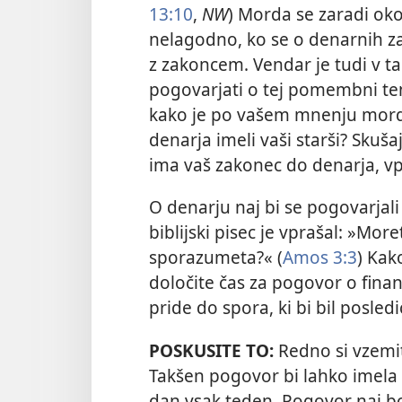
13:10
,
NW
) Morda se zaradi okol
nelagodno, ko se o denarnih z
z zakoncem. Vendar je tudi v 
pogovarjati o tej pomembni tem
kako je po vašem mnenju morda 
denarja imeli vaši starši? Skuša
ima vaš zakonec do denarja, vpl
O denarju naj bi se pogovarjali
biblijski pisec je vprašal: »More
sporazumeta?« (
Amos 3:3
) Kak
določite čas za pogovor o fina
pride do spora, ki bi bil posle
POSKUSITE TO:
Redno si vzemi
Takšen pogovor bi lahko imela
dan vsak teden. Pogovor naj bo