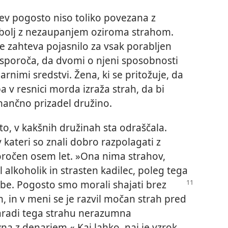
ev pogosto niso toliko povezana z
 bolj z nezaupanjem oziroma strahom.
ne zahteva pojasnilo za vsak porabljen
o sporoča, da dvomi o njeni sposobnosti
rnimi sredstvi. Žena, ki se pritožuje, da
 v resnici morda izraža strah, da bi
nančno prizadel družino.
to, v kakšnih družinah sta odraščala.
 kateri so znali dobro razpolagati z
poročen osem let. »Ona nima strahov,
 alkoholik in strasten kadilec, poleg tega
lužbe. Pogosto smo morali shajati brez
n, in v meni se je razvil močan strah pred
aradi tega strahu nerazumna
na z denarjem.« Kaj lahko, naj je vzrok