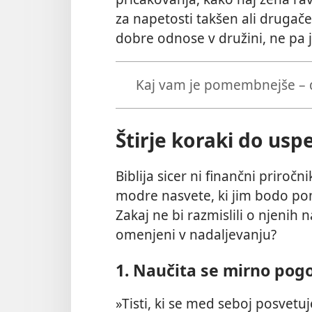
za napetosti takšen ali drugače
dobre odnose v družini, ne pa j
Kaj vam je pomembnejše – d
Štirje koraki do usp
Biblija sicer ni finančni priroč
modre nasvete, ki jim bodo p
Zakaj ne bi razmislili o njenih n
omenjeni v nadaljevanju?
1. Naučita se mirno pogo
»Tisti, ki se med seboj posvetujej