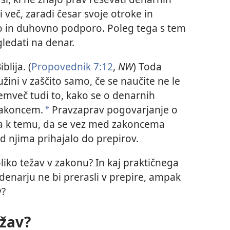
i več, zaradi česar svoje otroke in
no in duhovno podporo. Poleg tega s tem
ledati na denar.
blija. (
Propovednik 7:12
,
NW
) Toda
ini v zaščito samo, če se naučite ne le
emveč tudi to, kako se o denarnih
zakoncem.
Pravzaprav pogovarjanje o
*
va k temu, da se vez med zakoncema
d njima prihajalo do prepirov.
iko težav v zakonu? In kaj praktičnega
denarju ne bi prerasli v prepire, ampak
v?
ežav?