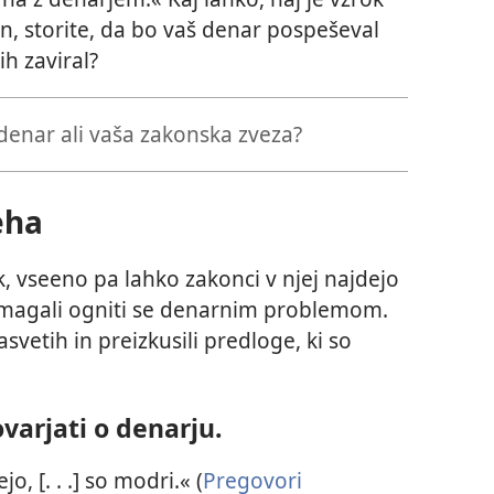
n, storite, da bo vaš denar pospeševal
ih zaviral?
enar ali vaša zakonska zveza?
eha
nik, vseeno pa lahko zakonci v njej najdejo
omagali ogniti se denarnim problemom.
asvetih in preizkusili predloge, ki so
varjati o denarju.
o, [. . .] so modri.« (
Pregovori