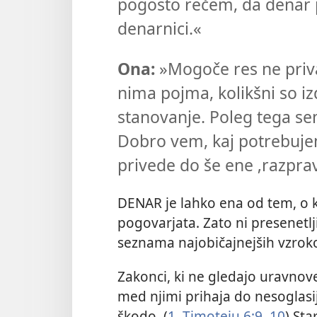
pogosto rečem, da denar p
denarnici.«
Ona:
»Mogoče res ne priv
nima pojma, kolikšni so iz
stanovanje. Poleg tega sem
Dobro vem, kaj potrebujem
privede do še ene ‚razprav
DENAR je lahko ena od tem, o k
pogovarjata. Zato ni presenetl
seznama najobičajnejših vzro
Zakonci, ki ne gledajo uravnov
med njimi prihaja do nesoglasi
škodo. (
1. Timoteju 6:9, 10
) Sta