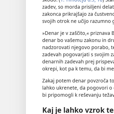
zadev, so morda prisiljeni delat
zakonca prikrajšajo za čustve
svojih otrok ne učijo razumno g
»Denar je v zaščito,« priznava Bi
denar bo vašemu zakonu in druž
nadzorovati njegovo porabo, t
zadevah pogovarjati s svojim 
denarnih zadevah prej prispe
okrepi, kot pa k temu, da bi me
Zakaj potem denar povzroča tol
lahko ukrenete, da pogovori o 
bi pripomogli k reševanju teža
Kaj je lahko vzrok t