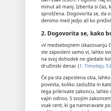
minut ali manj. Izberita si čas,
sproščena. Dogovorita se, da o
denimo med jedjo ali ko preživlj
2. Dogovorita se, kako b
»V medsebojnem izkazovanju čas
ste zaposleni samo vi, lahko s
na svoj dohodek ne gledate ko
družinski denar. (
1. Timoteju 5:
Če pa sta zaposlena oba, lahko
povesta, koliko zaslužita in kat
tega prikrivate zakoncu, lahko
vajin odnos. S svojim zakoncem
vsak cent, ki ga nameravate por