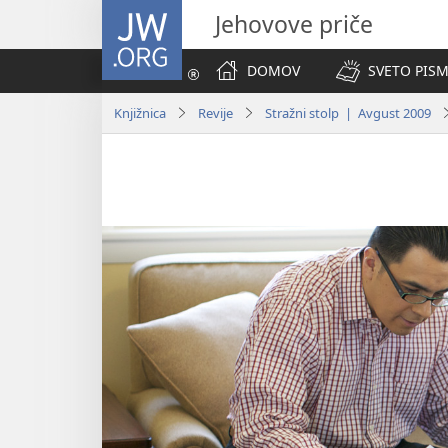
JW.ORG
Jehovove priče
DOMOV
SVETO PISM
Knjižnica
Revije
Stražni stolp | Avgust 2009