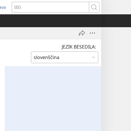
java
dpre
Išči
vo
no)
JEZIK BESEDILA: