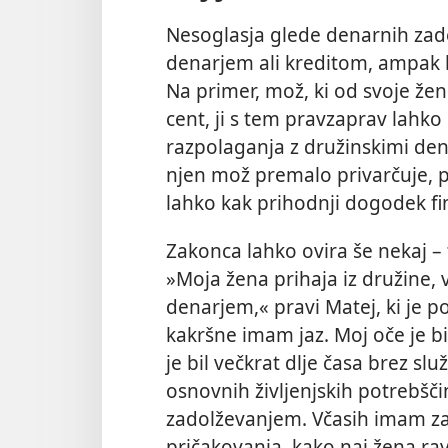
Nesoglasja glede denarnih zad
denarjem ali kreditom, ampak
Na primer, mož, ki od svoje že
cent, ji s tem pravzaprav lahk
razpolaganja z družinskimi dena
njen mož premalo privarčuje, pa
lahko kak prihodnji dogodek fi
Zakonca lahko ovira še nekaj – 
»Moja žena prihaja iz družine, v
denarjem,« pravi Matej, ki je 
kakršne imam jaz. Moj oče je bil
je bil večkrat dlje časa brez s
osnovnih življenjskih potrebšči
zadolževanjem. Včasih imam z
pričakovanja, kako naj žena rav