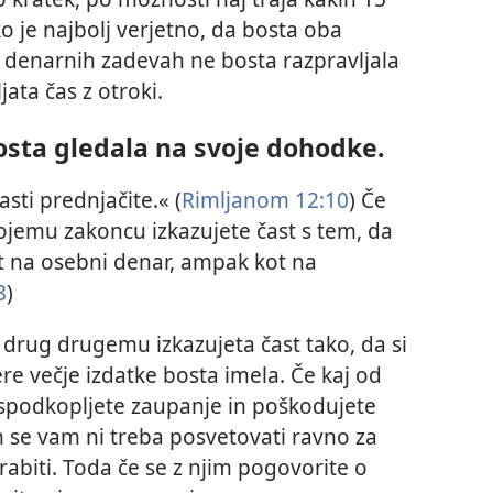
 ko je najbolj verjetno, da bosta oba
 denarnih zadevah ne bosta razpravljala
ata čas z otroki.
osta gledala na svoje dohodke.
ti prednjačite.« (
Rimljanom 12:10
) Če
vojemu zakoncu izkazujete čast s tem, da
t na osebni denar, ampak kot na
8
)
 drug drugemu izkazujeta čast tako, da si
ere večje izdatke bosta imela. Če kaj od
 spodkopljete zaupanje in poškodujete
 se vam ni treba posvetovati ravno za
abiti. Toda če se z njim pogovorite o