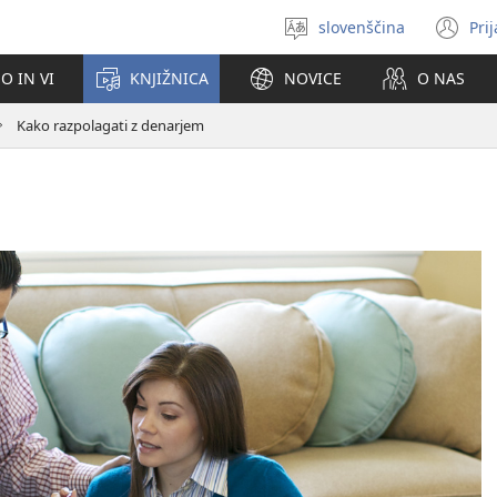
slovenščina
Pri
Izberite
(o
jezik
no
O IN VI
KNJIŽNICA
NOVICE
O NAS
ok
Kako razpolagati z denarjem