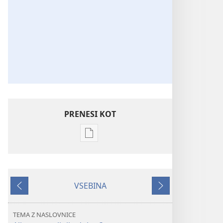
PRENESI KOT
Možnosti
prenosa
za
publikacije
VSEBINA
STRAŽNI
Nazaj
Naprej
STOLP
Avgust 2009
TEMA Z NASLOVNICE