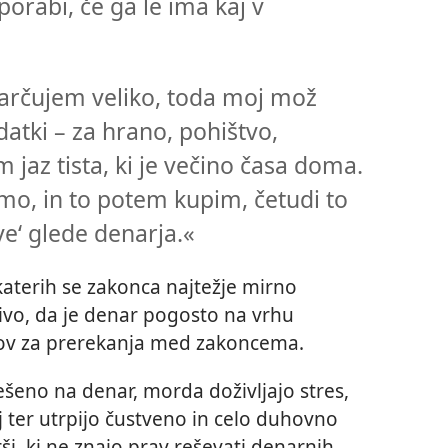
orabi, če ga le ima kaj v
arčujem veliko, toda moj mož
datki – za hrano, pohištvo,
 jaz tista, ki je večino časa doma.
o, in to potem kupim, četudi to
e‘ glede denarja.«
aterih se zakonca najtežje mirno
jivo, da je denar pogosto na vrhu
kov za prerekanja med zakoncema.
ešeno na denar, morda doživljajo stres,
j ter utrpijo čustveno in celo duhovno
rši, ki ne znajo prav reševati denarnih