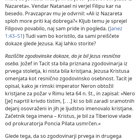
Nazareta«. Vendar Natanael ni verjel Filipu kar na
besedo. Pravzaprav mu je odvrnil: »Ali iz Nazareta
sploh more priti kaj dobrega?« Kljub temu je sprejel
Filipovo povabilo, naj sam pride in pogleda. (
Janez
1:43–51
) Tudi vam bo koristilo, da sami preiščete
dokaze glede Jezusa. Kaj lahko storite?
Raziščite zgodovinske dokaze, da je bil Jezus resnična
oseba.
Jožef in Tacit sta bila priznana zgodovinarja iz
prvega stoletja, ki nista bila kristjana. Jezusa Kristusa
omenjata kot resnično zgodovinsko osebnost. Tacit je
opisal, kako je rimski imperator Neron obtožil
kristjane za požar v Rimu leta 64 n. št., in zapisal: »Nero
[je] naprtil krivdo tistim, [. . .] ki so bili zaradi sramotnih
dejanj osovraženi in jih je ljudstvo imenovalo kristjane.
Začetnik tega imena – Kristus, je bil za Tiberiove vlade
od prokuratorja Poncia Pilata usmrčen.«
Glede tega, da so zgodovinarji prvega in drugega