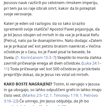
Jezusov nauk razširili po celotnem rimskem imperiju,
pri tem pa so raje izbrali smrt, kakor da bi poteptali
svoje verovanje.
Kateri je eden od razlogov, da so tako izrazito
spremenili svoje stališče? Apostol Pavel pojasnjuje, da
je bil Jezus obujen od mrtvih in da »se je prikazal Kefu
[Petru], nato pa še dvanajsterim«. Nato dodaja: »Zatem
se je prikazal več kot petsto bratom naenkrat.« Večina
očividcev je v času, ko je Pavel pisal te besede, še
živela. (
1. Korinčanom 15:3–7
) Skeptiki bi morda zlahka
zavrnili pričevanje enega ali dveh očividcev. (
Luka 24:1–
11
) Toda pričevanje več kot 500 očividcev je priskrbelo
prepričljiv dokaz, da je Jezus res vstal od mrtvih.
KAKO BOSTE NAGRAJENI?
Tistim, ki verujejo v Jezusa
in ga ubogajo, so lahko odpuščeni grehi in lahko imajo
čisto vest. (
Marko 2:5–12;
1. Timoteju 1:19;
1. Petrovo
3:16–22
) Če umrejo, jim Jezus obljublja, da jih bo