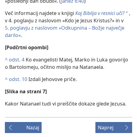
»poslednji dan obudil«. (
Janez 6:40
)
Več informacij najdete v knjigi
Kaj Biblija v resnici uči?
,
*
v 4. poglavju z naslovom »Kdo je Jezus Kristus?« in v
5. poglavju z naslovom »Odkupnina – Božje največje
darilo«
.
[Podčrtni opombi]
^
odst. 4
Ko evangelisti Matej, Marko in Luka govorijo
o Bartolomeju, očitno mislijo na Natanaela.
^
odst. 10
Izdali Jehovove priče.
[Slika na strani 7]
Kakor Natanael tudi vi preiščite dokaze glede Jezusa.
Nazaj
Naprej