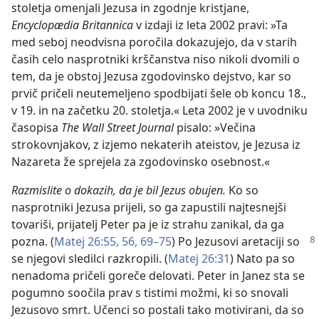
stoletja omenjali Jezusa in zgodnje kristjane,
Encyclopædia Britannica
v izdaji iz leta 2002 pravi: »Ta
med seboj neodvisna poročila dokazujejo, da v starih
časih celo nasprotniki krščanstva niso nikoli dvomili o
tem, da je obstoj Jezusa zgodovinsko dejstvo, kar so
prvič pričeli neutemeljeno spodbijati šele ob koncu 18.,
v 19. in na začetku 20. stoletja.« Leta 2002 je v uvodniku
časopisa
The Wall Street Journal
pisalo: »Večina
strokovnjakov, z izjemo nekaterih ateistov, je Jezusa iz
Nazareta že sprejela za zgodovinsko osebnost.«
Razmislite o dokazih, da je bil Jezus obujen.
Ko so
nasprotniki Jezusa prijeli, so ga zapustili najtesnejši
tovariši, prijatelj Peter pa je iz strahu zanikal, da ga
pozna. (
Matej
26:55, 56,
69–75
) Po Jezusovi aretaciji so
se njegovi sledilci razkropili. (
Matej 26:31
) Nato pa so
nenadoma pričeli goreče delovati. Peter in Janez sta se
pogumno soočila prav s tistimi možmi, ki so snovali
Jezusovo smrt. Učenci so postali tako motivirani, da so