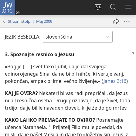
JW.ORG
Prijava
(odpre
Spremeni
Iskanje
PO
novo
jezik
po
ME
Stražni stolp | Maj 2009
okno)
spletnega
JW.ORG
mesta
JEZIK BESEDILA:
3. Spoznajte resnico o Jezusu
»Bog je [. . .] svet tako ljubil, da je dal svojega
edinorojenega Sina, da ne bi bil nihče, ki veruje vanj,
pokončan, ampak bi imel večno življenje.« (
Janez 3:16
)
KAJ JE OVIRA?
Nekateri bi vas radi prepričali, da Jezus
ni bil resnična oseba. Drugi priznavajo, da je živel, toda
trdijo, da je bil le navaden človek, ki je že dolgo mrtev.
KAKO LAHKO PREMAGATE TO OVIRO?
Posnemajte
učenca Natanaela.
Prijatelj Filip mu je povedal, da
*
misli, da je našel Mesija in da je to »Jožefov sin Jezus iz