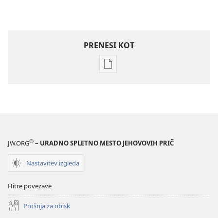
PRENESI KOT
Možnosti
prenosa
za
publikacije
STRAŽNI
STOLP
Maj 2009
®
JW.ORG
– URADNO SPLETNO MESTO JEHOVOVIH PRIČ
Nastavitev izgleda
Hitre povezave
Prošnja za obisk