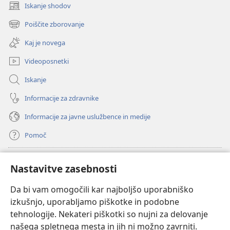
Iskanje shodov
(odpre
novo
Poiščite zborovanje
(odpre
okno)
novo
Kaj je novega
okno)
Videoposnetki
Iskanje
Informacije za zdravnike
Informacije za javne uslužbence in medije
Pomoč
Doniranje
(odpre
Nastavitve zasebnosti
novo
okno)
Da bi vam omogočili kar najboljšo uporabniško
Watchtowerjeva SPLETNA KNJIŽNICA™
(odpre
izkušnjo, uporabljamo piškotke in podobne
novo
®
JW Hub
tehnologije. Nekateri piškotki so nujni za delovanje
okno)
(odpre
našega spletnega mesta in jih ni možno zavrniti.
novo