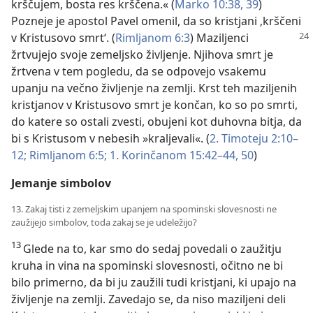
krščujem, bosta res krščena.« (
Marko 10:38, 39
)
Pozneje je apostol Pavel omenil, da so kristjani ‚krščeni
v Kristusovo smrt‘. (
Rimljanom 6:3
)
Maziljenci
žrtvujejo svoje zemeljsko življenje. Njihova smrt je
žrtvena v tem pogledu, da se odpovejo vsakemu
upanju na večno življenje na zemlji. Krst teh maziljenih
kristjanov v Kristusovo smrt je končan, ko so po smrti,
do katere so ostali zvesti, obujeni kot duhovna bitja, da
bi s Kristusom v nebesih »kraljevali«. (
2. Timoteju 2:10–
12;
Rimljanom 6:5;
1. Korinčanom 15:42–44,
50
)
Jemanje simbolov
13. Zakaj tisti z zemeljskim upanjem na spominski slovesnosti ne
zaužijejo simbolov, toda zakaj se je udeležijo?
13
Glede na to, kar smo do sedaj povedali o zaužitju
kruha in vina na spominski slovesnosti, očitno ne bi
bilo primerno, da bi ju zaužili tudi kristjani, ki upajo na
življenje na zemlji. Zavedajo se, da niso maziljeni deli