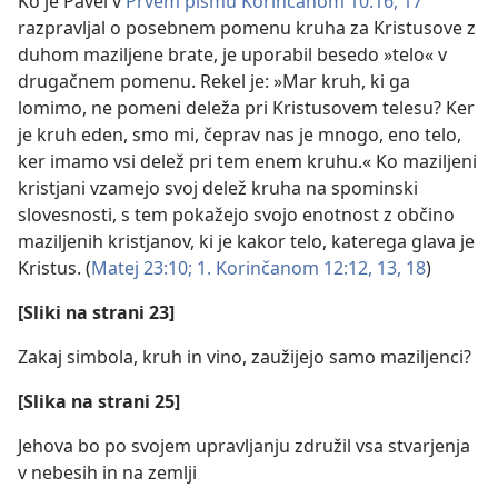
Ko je Pavel v
Prvem pismu Korinčanom 10:16, 17
razpravljal o posebnem pomenu kruha za Kristusove z
duhom maziljene brate, je uporabil besedo »telo« v
drugačnem pomenu. Rekel je: »Mar kruh, ki ga
lomimo, ne pomeni deleža pri Kristusovem telesu? Ker
je kruh eden, smo mi, čeprav nas je mnogo, eno telo,
ker imamo vsi delež pri tem enem kruhu.« Ko maziljeni
kristjani vzamejo svoj delež kruha na spominski
slovesnosti, s tem pokažejo svojo enotnost z občino
maziljenih kristjanov, ki je kakor telo, katerega glava je
Kristus. (
Matej 23:10;
1. Korinčanom 12:12, 13,
18
)
[Sliki na strani 23]
Zakaj simbola, kruh in vino, zaužijejo samo maziljenci?
[Slika na strani 25]
Jehova bo po svojem upravljanju združil vsa stvarjenja
v nebesih in na zemlji