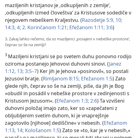
maziljenih kristjanov je ‚odkupljenih z zemlje‘,
‚odkupljenih izmed človeštva‘ za Kristusove sodediče v
njegovem nebeškem Kraljestvu. (
Razodetje 5:9, 10;
14:3, 4;
2. Korinčanom 1:21;
Efežanom 1:11;
3:6
)
3. Zakaj lahko rečemo, da so maziljenci ‚posajeni v nebeške prostore‘,
čeprav so še na zemlji?
3
Maziljeni kristjani se po svetem duhu ponovno rodijo
oziroma postanejo Jehovovi duhovni sinovi. (
Janez
1:12, 13;
3:5–7
) Ker jih je Jehova »posinovil«, so postali
Jezusovi bratje. (
Rimljanom 8:15;
Efežanom 1:5
) Zato
glede njih, čeprav so še na zemlji, piše, da jih je Bog
»obudil in posádil v nebeške prostore v zedinjenosti s
Kristusom Jezusom«. (
Efežanom 1:3;
2:6
) Ta vzvišeni
duhovni položaj imajo zato, ker so »zapečateni z
obljubljenim svetim duhom, ki je vnaprejšnje
zagotovilo [njihove] dediščine« v nebesih. (
Efežanom
1:13, 14;
Kološanom 1:5
) Zato se »to, kar je v nebesih,«
nanaša na maziljence, ki so morali biti zbrani v polnem