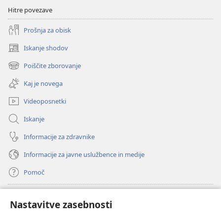
2006
Hitre povezave
Prošnja za obisk
Iskanje shodov
(odpre
novo
Poiščite zborovanje
(odpre
okno)
novo
Kaj je novega
okno)
Videoposnetki
Iskanje
Informacije za zdravnike
Informacije za javne uslužbence in medije
Pomoč
Doniranje
(odpre
Nastavitve zasebnosti
novo
okno)