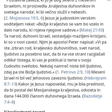
Postavina zaveza, ki jo je Bog sklenil z mesenim
Izraelom, ni proizvedla ‚kraljestva duhovnikov in
svetega naroda‘, ki bi večno služil v nebesih.
(
2. Mojzesova 19:5, 6
) Jezus je judovskim verskim
voditeljem rekel: »Božje kraljestvo se vam bo vzelo in
dalo narodu, ki rojeva njegove sadove.« (
Matej 21:43
)
Ta narod, duhovni Izrael, sestavljajo maziljeni kristjani,
ki so v novi zavezi. Njim je apostol Peter napisal: »Vi pa
ste ‚izbran rod, kraljevsko duhovništvo, svet narod,
ljudstvo za posebno last, da bi na vse strani razglašali
odlike‘ tistega, ki vas je poklical iz teme v svojo
čudovito svetlobo. Nekdaj namreč niste bili ljudstvo,
zdaj pa ste Božje ljudstvo.« (
1. Petrovo 2:9, 10
) Meseni
Izrael ni bil več Jehovovo zavezno ljudstvo. (
Hebrejcem
8:7–13
) Kakor je Jezus napovedal, mu je bila prednost,
da bi postal del Mesijanskega kraljestva, odvzeta in
dana 144.000 članom duhovnega Izraela. (
Razodetje
7:4–8
)