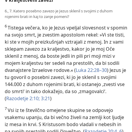
V kraljestveni zavezi
6., 7. Katero posebno zavezo je Jezus sklenil s svojimi z duhom
rojenimi brati in kaj to zanje pomeni?
6
Tistega večera, ko je Jezus vpeljal slovesnost v spomin
na svojo smrt, je zvestim apostolom rekel: »Vi ste tisti,
ki ste v mojih preizkušnjah vztrajali z menoj. In z vami
sklepam zavezo za kraljestvo, kakor jo je moj Oče
sklenil z menoj, da boste jedli in pili pri moji mizi v
mojem kraljestvu ter sedeli na prestolih, da bi sodili
dvanajstere Izraelove rodove.« (
Luka 22:28–30
) Jezus je
tu govoril o posebni zavezi, ki jo je sklenil s svojimi
144.000 z duhom rojenimi brati, ki ostanejo ‚zvesti vse
do smrti‘ in tako dokažejo, da so ‚zmagovalci‘.
(
Razodetje 2:10;
3:21
)
7
Vsi iz te številčno omejene skupine se odpovejo
vsakemu upanju, da bi večno živeli na zemlji kot ljudje
iz mesa in krvi. S Kristusom bodo vladali v nebesih in
na svojih prestolih sodili človeštvo. (
Razodetje 20:4,
6
)