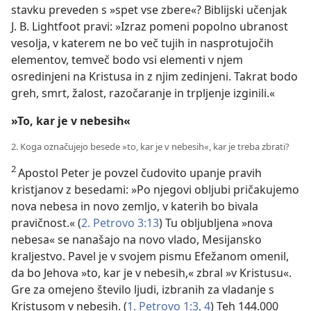
stavku preveden s »spet vse zbere«? Biblijski učenjak
J. B. Lightfoot pravi: »Izraz pomeni popolno ubranost
vesolja, v katerem ne bo več tujih in nasprotujočih
elementov, temveč bodo vsi elementi v njem
osredinjeni na Kristusa in z njim zedinjeni. Takrat bodo
greh, smrt, žalost, razočaranje in trpljenje izginili.«
»To, kar je v nebesih«
2. Koga označujejo besede »to, kar je v nebesih«, kar je treba zbrati?
2
Apostol Peter je povzel čudovito upanje pravih
kristjanov z besedami: »Po njegovi obljubi pričakujemo
nova nebesa in novo zemljo, v katerih bo bivala
pravičnost.« (
2. Petrovo 3:13
) Tu obljubljena »nova
nebesa« se nanašajo na novo vlado, Mesijansko
kraljestvo. Pavel je v svojem pismu Efežanom omenil,
da bo Jehova »to, kar je v nebesih,« zbral »v Kristusu«.
Gre za omejeno število ljudi, izbranih za vladanje s
Kristusom v nebesih. (
1. Petrovo 1:3, 4
) Teh 144.000