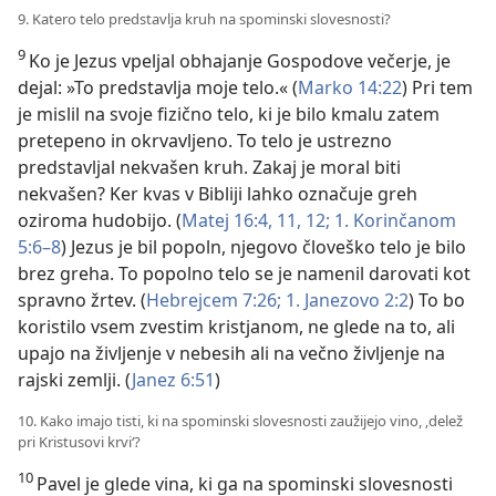
9. Katero telo predstavlja kruh na spominski slovesnosti?
9
Ko je Jezus vpeljal obhajanje Gospodove večerje, je
dejal: »To predstavlja moje telo.« (
Marko 14:22
) Pri tem
je mislil na svoje fizično telo, ki je bilo kmalu zatem
pretepeno in okrvavljeno. To telo je ustrezno
predstavljal nekvašen kruh. Zakaj je moral biti
nekvašen? Ker kvas v Bibliji lahko označuje greh
oziroma hudobijo. (
Matej 16:4,
11, 12;
1. Korinčanom
5:6–8
) Jezus je bil popoln, njegovo človeško telo je bilo
brez greha. To popolno telo se je namenil darovati kot
spravno žrtev. (
Hebrejcem 7:26;
1. Janezovo 2:2
) To bo
koristilo vsem zvestim kristjanom, ne glede na to, ali
upajo na življenje v nebesih ali na večno življenje na
rajski zemlji. (
Janez 6:51
)
10. Kako imajo tisti, ki na spominski slovesnosti zaužijejo vino, ‚delež
pri Kristusovi krvi‘?
10
Pavel je glede vina, ki ga na spominski slovesnosti