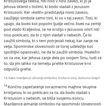
Kristusovega telesa, niti niso v novi zavezi, ki jo je
Jehova sklenil s tistimi, ki bodo vladali z Jezusom
Kristusom. Ker »kelih« predstavlja novo zavezo,
zaužijejo simbola samo tisti, ki so v tej zavezi. Tisti, ki
upajo, da bodo kot popolni ljudje večno živeli na zemlji
pod vlado Kraljestva, se ne krstijo v Jezusovo smrt niti
niso poklicani, da bi z njim vladali v nebesih. Če bi
zaužili simbola, bi s tem potrjevali nekaj, kar zanje ne
velja. Spominske slovesnosti se torej udeležijo kot
spoštljivi opazovalci, ne da bi zaužili simbola. Hvaležni
so za vse, kar Jehova zanje dela po svojem Sinu, tudi za
to, da jim lahko na temelju prelite Kristusove krvi
odpušča grehe.
14. Kako maziljence uživanje simbolov, kruha in vina, duhovno krepi?
14
Končno zapečatenje sorazmerno majhne skupine
kristjanov, ki so poklicani za to, da bodo vladali s
Kristusom v nebesih, se bliža svojemu koncu.
Maziljence jemanje simbolov na spominski slovesnosti