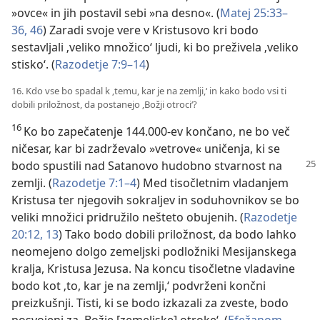
»ovce« in jih postavil sebi »na desno«. (
Matej 25:33–
36,
46
) Zaradi svoje vere v Kristusovo kri bodo
sestavljali ‚veliko množico‘ ljudi, ki bo preživela ‚veliko
stisko‘. (
Razodetje 7:9–14
)
16. Kdo vse bo spadal k ‚temu, kar je na zemlji,‘ in kako bodo vsi ti
dobili priložnost, da postanejo ‚Božji otroci‘?
16
Ko bo zapečatenje 144.000-ev končano, ne bo več
ničesar, kar bi zadrževalo »vetrove« uničenja, ki se
bodo spustili nad Satanovo
hudobno stvarnost na
zemlji. (
Razodetje 7:1–4
) Med tisočletnim vladanjem
Kristusa ter njegovih sokraljev in soduhovnikov se bo
veliki množici pridružilo nešteto obujenih. (
Razodetje
20:12, 13
) Tako bodo dobili priložnost, da bodo lahko
neomejeno dolgo zemeljski podložniki Mesijanskega
kralja, Kristusa Jezusa. Na koncu tisočletne vladavine
bodo kot ‚to, kar je na zemlji,‘ podvrženi končni
preizkušnji. Tisti, ki se bodo izkazali za zveste, bodo