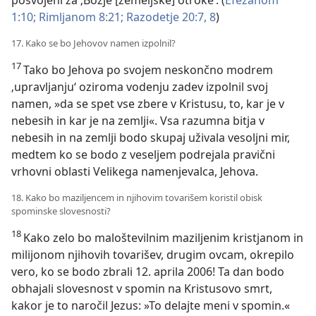
posvojeni za ‚Božje [zemeljske] otroke‘. (
Efežanom
1:10;
Rimljanom 8:21;
Razodetje 20:7, 8
)
17. Kako se bo Jehovov namen izpolnil?
17
Tako bo Jehova po svojem neskončno modrem
‚upravljanju‘ oziroma vodenju zadev izpolnil svoj
namen, »da se spet vse zbere v Kristusu, to, kar je v
nebesih in kar je na zemlji«. Vsa razumna bitja v
nebesih in na zemlji bodo skupaj uživala vesoljni mir,
medtem ko se bodo z veseljem podrejala pravični
vrhovni oblasti Velikega namenjevalca, Jehova.
18. Kako bo maziljencem in njihovim tovarišem koristil obisk
spominske slovesnosti?
18
Kako zelo bo maloštevilnim maziljenim kristjanom in
milijonom njihovih tovarišev, drugim ovcam, okrepilo
vero, ko se bodo zbrali 12. aprila 2006! Ta dan bodo
obhajali slovesnost v spomin na Kristusovo smrt,
kakor je to naročil Jezus: »To delajte meni v spomin.«