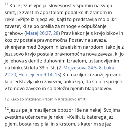
11
Ko je Jezus vpeljal slovesnost v spomin na svojo
smrt, je zvestim apostolom podal kelih z vinom in
rekel: »Pijte iz njega vsi, kajti to predstavlja mojo ‚kri
zaveze‘, ki se bo prelila za mnoge v odpuščanje
grehov.« (
Matej 26:27, 28
) Prav kakor je s krvjo bikov in
kozlov postala pravnomočna Postavina zaveza,
sklenjena med Bogom in izraelskim narodom, tako je z
Jezusovo krvjo postala pravnomočna nova zaveza, ki jo
je Jehova sklenil z duhovnim Izraelom, ustanovljenim
na binkošti leta 33 n. št. (
2. Mojzesova 24:5–8;
Luka
22:20;
Hebrejcem 9:14, 15
) Ko maziljenci zaužijejo vino,
ki predstavlja »kri zaveze«, pokažejo, da so bili sprejeti
v to novo zavezo in so deležni njenih blagoslovov.
12. Kako so maziljenci krščeni v Kristusovo smrt?
12
Jezus pa je maziljence opozoril še na nekaj. Svojima
zvestima učencema je rekel: »Kelih, iz katerega jaz
pijem, bosta res pila, in s krstom, s katerim se jaz