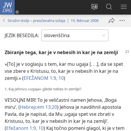
JW.ORG
Prijava
(odpre
Spremeni
Iskanje
PO
novo
jezik
po
ME
Stražni stolp – preučevalna izdaja | 15. februar 2006
okno)
spletnega
JW.ORG
mesta
JEZIK BESEDILA:
Zbiranje tega, kar je v nebesih in kar je na zemlji
»[To] je v soglasju s tem, kar mu ugaja [. . .], da se spet
vse zbere v Kristusu, to, kar je v nebesih in kar je na
zemlji.« (
EFEŽANOM 1:9, 10
)
1. Kaj Jehovu »ugaja« glede nebes in zemlje?
VESOLJNI MIR! To je veličastni namen Jehova, ‚Boga
miru‘. (
Hebrejcem 13:20
) Jehova je navdihnil apostola
Pavla, da je napisal, da Mu ‚ugaja spet vse zbrati v
Kristusu, to, kar je v nebesih in kar je na zemlji‘.
(
Efežanom 1:9, 10
) Kaj točno pomeni glagol, ki je v tem