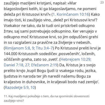
zaužijejo maziljeni kristjani, napisal:
»Mar
blagoslovljeni kelih, ki ga blagoslavljamo, ne pomeni
deleža pri Kristusovi krvi?« (
1. Korinčanom 10:16
) Kako
imajo tisti, ki zaužijejo vino, ‚delež pri Kristusovi krvi‘?
Vsekakor ne tako, da bi tudi oni priskrbeli odkupno
žrtev, saj sami potrebujejo odkupnino. Ker verujejo v
odkupno moč Kristusove krvi, so jim odpuščeni grehi
in so razglašeni za pravične za življenje v nebesih.
(
Rimljanom 5:8, 9;
Titu 3:4–7
) Po Kristusovi preliti krvi je
144.000 Kristusovih sodedičev ‚posvečenih‘, ločenih,
očiščenih greha, zato so ‚sveti‘. (
Hebrejcem 10:29;
Daniel 7:18,
27;
Efežanom 2:19
) Da, Kristus je s svojo
prelito krvjo ‚kupil Bogu ljudi iz vsakega rodu, jezika,
ljudstva in naroda ter jih naredil našemu Bogu za
kraljestvo in duhovnike, in kraljevali bodo nad zemljo‘.
(
Razodetje 5:9, 10
)
11. Kaj maziljenci pokažejo s tem, da na spominski slovesnosti
zaužijejo vino?