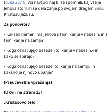
(
Luka 22:19
) Vsi navzoči naj bi se spomnili, kaj vse je
Jehova storil in še dela zanje po svojem dragem Sinu,
Kristusu Jezusu.
Za ponovitev
• Kakšen namen ima Jehova s tem, kar je v nebesih, in s
tem, kar je na zemlji?
• Koga označujejo besede »to, kar je v nebesih,« in
kako se zbirajo?
• Koga označujejo besede ‚to, kar je na zemlji,‘ in
kakšno je njihovo upanje?
[Preučevalna vprašanja]
[Okvir na strani 23]
‚Kristusovo telo‘