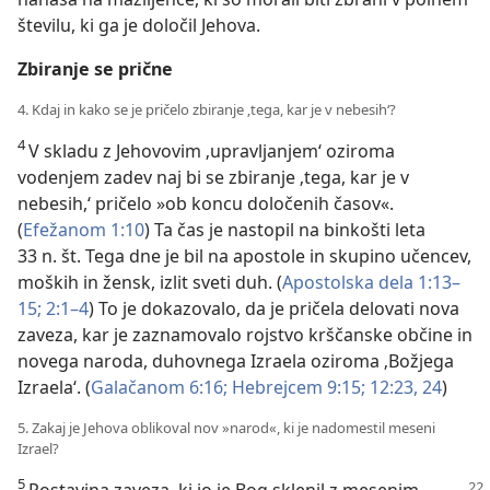
številu, ki ga je določil Jehova.
Zbiranje se prične
4. Kdaj in kako se je pričelo zbiranje ‚tega, kar je v nebesih‘?
4
V skladu z Jehovovim ‚upravljanjem‘ oziroma
vodenjem zadev naj bi se zbiranje ‚tega, kar je v
nebesih,‘ pričelo »ob koncu določenih časov«.
(
Efežanom 1:10
) Ta čas je nastopil na binkošti leta
33 n. št. Tega dne je bil na apostole in skupino učencev,
moških in žensk, izlit sveti duh. (
Apostolska dela 1:13–
15;
2:1–4
) To je dokazovalo, da je pričela delovati nova
zaveza, kar je zaznamovalo rojstvo krščanske občine in
novega naroda, duhovnega Izraela oziroma ‚Božjega
Izraela‘. (
Galačanom 6:16;
Hebrejcem 9:15;
12:23, 24
)
5. Zakaj je Jehova oblikoval nov »narod«, ki je nadomestil meseni
Izrael?
5