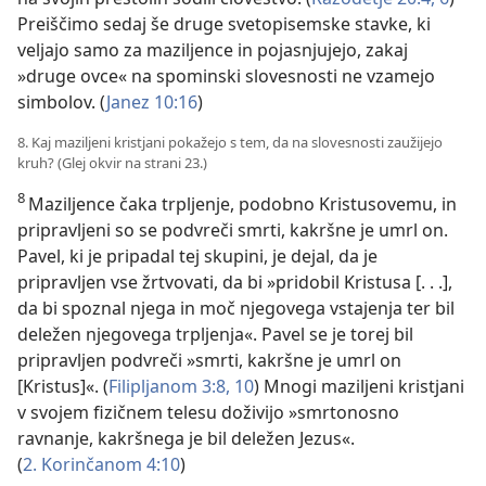
Preiščimo sedaj še druge svetopisemske stavke, ki
veljajo samo za maziljence in pojasnjujejo, zakaj
»druge ovce« na spominski slovesnosti ne vzamejo
simbolov. (
Janez 10:16
)
8. Kaj maziljeni kristjani pokažejo s tem, da na slovesnosti zaužijejo
kruh? (Glej okvir na strani 23.)
8
Maziljence čaka trpljenje, podobno Kristusovemu, in
pripravljeni so se podvreči smrti, kakršne je umrl on.
Pavel, ki je pripadal tej skupini, je dejal, da je
pripravljen vse žrtvovati, da bi »pridobil Kristusa [. . .],
da bi spoznal njega in moč njegovega vstajenja ter bil
deležen njegovega trpljenja«. Pavel se je torej bil
pripravljen podvreči »smrti, kakršne je umrl on
[Kristus]«. (
Filipljanom 3:8,
10
) Mnogi maziljeni kristjani
v svojem fizičnem telesu doživijo »smrtonosno
ravnanje, kakršnega je bil deležen Jezus«.
(
2. Korinčanom 4:10
)