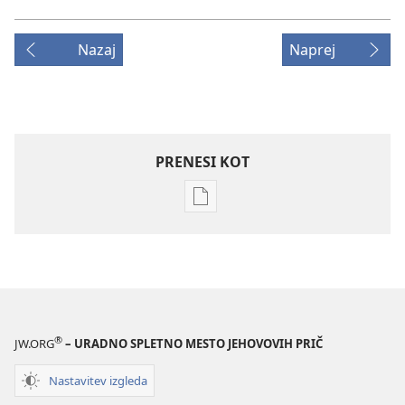
Nazaj
Naprej
PRENESI KOT
Možnosti
prenosa
za
publikacije
STRAŽNI
STOLP
–
®
JW.ORG
– URADNO SPLETNO MESTO JEHOVOVIH PRIČ
PREUČEVALNA
IZDAJA
Nastavitev izgleda
15. februar