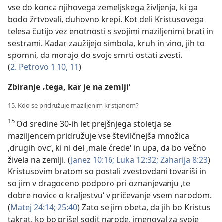
vse do konca njihovega zemeljskega življenja, ki ga
bodo žrtvovali, duhovno krepi. Kot deli Kristusovega
telesa čutijo vez enotnosti s svojimi maziljenimi brati in
sestrami. Kadar zaužijejo simbola, kruh in vino, jih to
spomni, da morajo do svoje smrti ostati zvesti.
(
2. Petrovo 1:10, 11
)
Zbiranje ‚tega, kar je na zemlji‘
15. Kdo se pridružuje maziljenim kristjanom?
15
Od sredine 30-ih let prejšnjega stoletja se
maziljencem pridružuje vse številčnejša množica
‚drugih ovc‘, ki ni del ‚male črede‘ in upa, da bo večno
živela na zemlji. (
Janez 10:16;
Luka 12:32;
Zaharija 8:23
)
Kristusovim bratom so postali zvestovdani tovariši in
so jim v dragoceno podporo pri oznanjevanju ‚te
dobre novice o kraljestvu‘ v pričevanje vsem narodom.
(
Matej 24:14;
25:40
) Zato se jim obeta, da jih bo Kristus
takrat, ko bo prišel sodit narode, imenoval za svoje