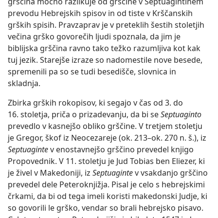
grščina močno razlikuje od grščine v Septuagintinem
prevodu Hebrejskih spisov in od tiste v Krščanskih
grških spisih. Pravzaprav je v preteklih šestih stoletjih
večina grško govorečih ljudi spoznala, da jim je
biblijska grščina ravno tako težko razumljiva kot kak
tuj jezik. Starejše izraze so nadomestile nove besede,
spremenili pa so se tudi besedišče, slovnica in
skladnja.
Zbirka grških rokopisov, ki segajo v čas od 3. do
16. stoletja, priča o prizadevanju, da bi se
Septuaginto
prevedlo v kasnejšo obliko grščine. V tretjem stoletju
je Gregor, škof iz Neocezareje (ok. 213–ok. 270 n. š.), iz
Septuaginte
v enostavnejšo grščino prevedel knjigo
Propovednik. V 11. stoletju je Jud Tobias ben Eliezer, ki
je živel v Makedoniji, iz
Septuaginte
v vsakdanjo grščino
prevedel dele Peteroknjižja. Pisal je celo s hebrejskimi
črkami, da bi od tega imeli koristi makedonski Judje, ki
so govorili le grško, vendar so brali hebrejsko pisavo.