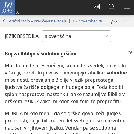
JW.ORG
Prijava
(odpre
Spremeni
Iskanje
PO
novo
jezik
po
ME
Stražni stolp – preučevalna izdaja | 15. november 2002
okno)
spletnega
JW.ORG
mesta
JEZIK BESEDILA:
Boj za Biblijo v sodobni grščini
Morda boste presenečeni, ko boste izvedeli, da je bilo
v Grčiji, deželi, ki jo včasih imenujejo zibelka svobodne
miselnosti, prevajanje Biblije v jezik preprostega
ljudstva žarišče dolgega in hudega boja. Toda kdo bi
sploh nasprotoval nastanku lahko razumljive Biblije v
grškem jeziku? Zakaj bi kdor koli želel to preprečiti?
MORDA bi kdo menil, da so grško govo- reči ljudje v
prednosti, saj je bil znaten del Svetega pisma prvotno
napisan v njihovem jeziku. Vendar pa se sodobna