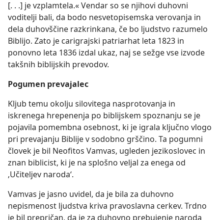
[. . .] je vzplamtela.« Vendar so se njihovi duhovni
voditelji bali, da bodo nesvetopisemska verovanja in
dela duhovščine razkrinkana, če bo ljudstvo razumelo
Biblijo. Zato je carigrajski patriarhat leta 1823 in
ponovno leta 1836 izdal ukaz, naj se sežge vse izvode
takšnih biblijskih prevodov.
Pogumen prevajalec
Kljub temu okolju silovitega nasprotovanja in
iskrenega hrepenenja po biblijskem spoznanju se je
pojavila pomembna osebnost, ki je igrala ključno vlogo
pri prevajanju Biblije v sodobno grščino. Ta pogumni
človek je bil Neofitos Vamvas, ugleden jezikoslovec in
znan biblicist, ki je na splošno veljal za enega od
‚Učiteljev naroda‘.
Vamvas je jasno uvidel, da je bila za duhovno
nepismenost ljudstva kriva pravoslavna cerkev. Trdno
je bil prepričan, da je za duhovno prebujenje naroda