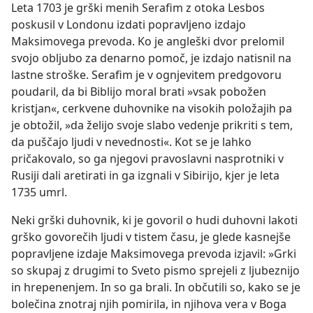
Leta 1703 je grški menih Serafim z otoka Lesbos
poskusil v Londonu izdati popravljeno izdajo
Maksimovega prevoda. Ko je angleški dvor prelomil
svojo obljubo za denarno pomoč, je izdajo natisnil na
lastne stroške. Serafim je v ognjevitem predgovoru
poudaril, da bi Biblijo moral brati »vsak pobožen
kristjan«, cerkvene duhovnike na visokih položajih pa
je obtožil, »da želijo svoje slabo vedenje prikriti s tem,
da puščajo ljudi v nevednosti«. Kot se je lahko
pričakovalo, so ga njegovi pravoslavni nasprotniki v
Rusiji dali aretirati in ga izgnali v Sibirijo, kjer je leta
1735 umrl.
Neki grški duhovnik, ki je govoril o hudi duhovni lakoti
grško govorečih ljudi v tistem času, je glede kasnejše
popravljene izdaje Maksimovega prevoda izjavil: »Grki
so skupaj z drugimi to Sveto pismo sprejeli z ljubeznijo
in hrepenenjem. In so ga brali. In občutili so, kako se je
bolečina znotraj njih pomirila, in njihova vera v Boga