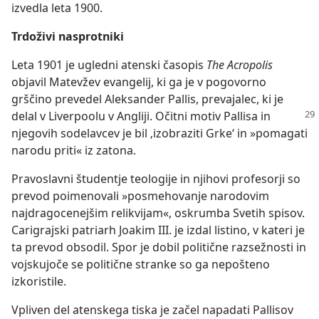
izvedla leta 1900.
Trdoživi nasprotniki
Leta 1901 je ugledni atenski časopis
The Acropolis
objavil Matevžev evangelij, ki ga je v pogovorno
grščino prevedel Aleksander Pallis, prevajalec, ki je
delal v Liverpoolu v
Angliji. Očitni motiv Pallisa in
njegovih sodelavcev je bil ‚izobraziti Grke‘ in »pomagati
narodu priti« iz zatona.
Pravoslavni študentje teologije in njihovi profesorji so
prevod poimenovali »posmehovanje narodovim
najdragocenejšim relikvijam«, oskrumba Svetih spisov.
Carigrajski patriarh Joakim III. je izdal listino, v kateri je
ta prevod obsodil. Spor je dobil politične razsežnosti in
vojskujoče se politične stranke so ga nepošteno
izkoristile.
Vpliven del atenskega tiska je začel napadati Pallisov