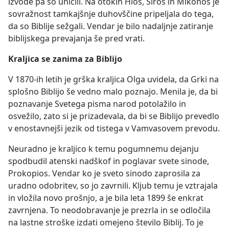
izvode pa so uničili. Na otokih Hios, Siros in Mikonos je
sovražnost tamkajšnje duhovščine pripeljala do tega,
da so Biblije sežgali. Vendar je bilo nadaljnje zatiranje
biblijskega prevajanja še pred vrati.
Kraljica se zanima za Biblijo
V 1870-ih letih je grška kraljica Olga uvidela, da Grki na
splošno Biblijo še vedno malo poznajo. Menila je, da bi
poznavanje Svetega pisma narod potolažilo in
osvežilo, zato si je prizadevala, da bi se Biblijo prevedlo
v enostavnejši jezik od tistega v Vamvasovem prevodu.
Neuradno je kraljico k temu pogumnemu dejanju
spodbudil atenski nadškof in poglavar svete sinode,
Prokopios. Vendar ko je sveto sinodo zaprosila za
uradno odobritev, so jo zavrnili. Kljub temu je vztrajala
in vložila novo prošnjo, a je bila leta 1899 še enkrat
zavrnjena. To neodobravanje je prezrla in se odločila
na lastne stroške izdati omejeno število Biblij. To je