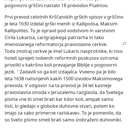
pogovorni grščini nastalo 18 prevodov Psalmov.
Prvi prevod celotnih Krščanskih grških spisov v grščino
je leta 1630 izdelal grški menih iz Kallipolisa, Maksim
Kallipolites. To je opravil pod vodstvom in varstvom
Cirila Lukarisa, carigrajskega patriarha in tako
imenovanega reformatorja pravoslavne cerkve.
Toda znotraj cerkve je imel Lukaris nasprotnike, ki niso
hoteli sprejeti nobenih reformnih poskusov oziroma
privoliti v kakršno koli prevajanje Biblije v pogovorni
jezik.
Zadavili so ga kot izdajalca. Vseeno pa je bilo
*
leta 1638 natisnjenih kakih 1500 izvodov Maksimovega
prevoda. V odgovor na ta prevod je 34 let kasneje
pravoslavna sinoda v Jeruzalemu razglasila, da Svetega
pisma »ne bi smel brati kar kdor koli, ampak samo
tisti, ki gledajo v globoke duhovne stvari, potem ko
imajo za sabo primerne raziskave«. To je pomenilo, da
so Sveto pismo smeli brati samo izobraženi duhovniki.