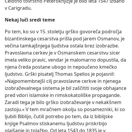
Celotno tovrstno Peteroknjižje je bilo leta 1547 izdano
v Carigradu.
Nekaj luči sredi teme
Po tem, ko so v 15. stoletju grško govoreča področja
bizantinskega cesarstva prišla pod jarem Osmanov, je
večina tamkajšnjega ljudstva ostala brez izobrazbe.
Pravoslavna cerkev je v Osmanskem cesarstvu sicer
imela veliko pravic, vendar je malomarno dopustila, da
njena čreda postane ubogo in nepoučeno kmečko
ljudstvo. Grški pisatelj Thomas Spelios je pojasnil:
»Najpomembnejši cilj pravoslavne cerkve in njenega
izobraževalnega sistema je bil zaščititi svoje obhajance
pred vdori islamske in rimskokatoliške propagande.
Zaradi tega je bilo grško izobraževanje v nekakšnem
zastoju.« V tem mračnem okolju so posamezniki, ki so
ljubili Biblijo, čutili potrebo po tem, da iz biblijske
knjige Psalmov stiskanemu ljudstvu priskrbijo
olajšanje in tolažbo. Od leta 1543 do 1835 je v