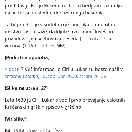
predstavlja Božjo Besedo na lahko berljiv in razumljiv
način ter se dosledno drži izvirnega besedila.
Ta boj za Biblijo v sodobni grščini slika pomembno
dejstvo. Jasno kaže, da kljub sovražnim človeškim
prizadevanjem »Jehovova beseda [. . .] ostane za
večno«. (
1. Petrov 1:25
,
NW
)
[Podčrtna opomba]
^
odst. 7
Več informacij o Cirilu Lukarisu boste našli v
Stražnem stolpu
, 15. februar 2000, strani 26–29
.
[Slika na strani 27]
Leta 1630 je Ciril Lukaris vodil prvo prevajanje celotnih
Krščanskih grških spisov v grščino
[Vir slike]
Bib. Publ. Univ. de Genève