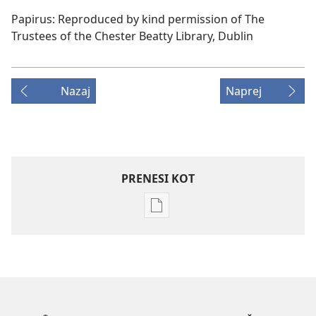
Papirus: Reproduced by kind permission of The
Trustees of the Chester Beatty Library, Dublin
Nazaj
Naprej
PRENESI KOT
Možnosti
prenosa
za
publikacije
STRAŽNI
STOLP
–