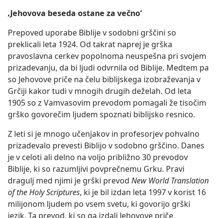
‚Jehovova beseda ostane za večno‘
Prepoved uporabe Biblije v sodobni grščini so
preklicali leta 1924. Od takrat naprej je grška
pravoslavna cerkev popolnoma neuspešna pri svojem
prizadevanju, da bi ljudi odvrnila od Biblije. Medtem pa
so Jehovove priče na čelu biblijskega izobraževanja v
Grčiji kakor tudi v mnogih drugih deželah. Od leta
1905 so z Vamvasovim prevodom pomagali že tisočim
grško govorečim ljudem spoznati biblijsko resnico.
Z leti si je mnogo učenjakov in profesorjev pohvalno
prizadevalo prevesti Biblijo v sodobno grščino. Danes
je v celoti ali delno na voljo približno 30 prevodov
Biblije, ki so razumljivi povprečnemu Grku. Pravi
dragulj med njimi je grški prevod
New World Translation
of the Holy Scriptures
, ki je bil izdan leta 1997 v korist 16
milijonom ljudem po vsem svetu, ki govorijo grški
jezik. Ta prevod, ki so ga izdali Jehovove priče,