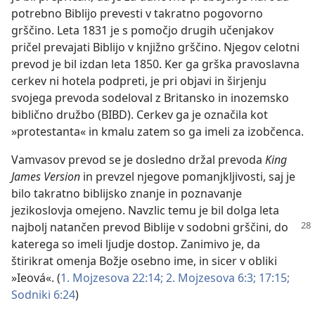
potrebno Biblijo prevesti v takratno pogovorno
grščino. Leta 1831 je s pomočjo drugih učenjakov
pričel prevajati Biblijo v knjižno grščino. Njegov celotni
prevod je bil izdan leta 1850. Ker ga grška pravoslavna
cerkev ni hotela podpreti, je pri objavi in širjenju
svojega prevoda sodeloval z Britansko in inozemsko
biblično družbo (BIBD). Cerkev ga je označila kot
»protestanta« in kmalu zatem so ga imeli za izobčenca.
Vamvasov prevod se je dosledno držal prevoda
King
James Version
in prevzel njegove pomanjkljivosti, saj je
bilo takratno biblijsko znanje in poznavanje
jezikoslovja omejeno. Navzlic temu je bil dolga leta
najbolj
natančen prevod Biblije v sodobni grščini, do
katerega so imeli ljudje dostop. Zanimivo je, da
štirikrat omenja Božje osebno ime, in sicer v obliki
»Ieová«. (
1. Mojzesova 22:14;
2. Mojzesova 6:3;
17:15;
Sodniki 6:24
)