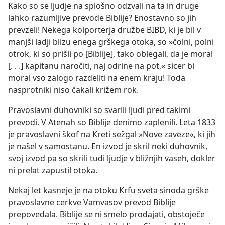
Kako so se ljudje na splošno odzvali na ta in druge
lahko razumljive prevode Biblije? Enostavno so jih
prevzeli! Nekega kolporterja družbe BIBD, ki je bil v
manjši ladji blizu enega grškega otoka, so »čolni, polni
otrok, ki so prišli po [Biblije], tako oblegali, da je moral
[. . .] kapitanu naročiti, naj odrine na pot,« sicer bi
moral vso zalogo razdeliti na enem kraju! Toda
nasprotniki niso čakali križem rok.
Pravoslavni duhovniki so svarili ljudi pred takimi
prevodi. V Atenah so Biblije denimo zaplenili. Leta 1833
je pravoslavni škof na Kreti sežgal »Nove zaveze«, ki jih
je našel v samostanu. En izvod je skril neki duhovnik,
svoj izvod pa so skrili tudi ljudje v bližnjih vaseh, dokler
ni prelat zapustil otoka.
Nekaj let kasneje je na otoku Krfu sveta sinoda grške
pravoslavne cerkve Vamvasov prevod Biblije
prepovedala. Biblije se ni smelo prodajati, obstoječe