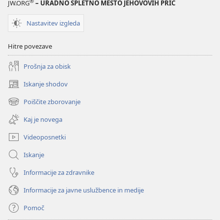
®
JW.ORG
– URADNO SPLETNO MESTO JEHOVOVIH PRIČ
PREUČEVALNA
IZDAJA
Nastavitev izgleda
15. november
2002
Hitre povezave
Prošnja za obisk
Iskanje shodov
(odpre
novo
Poiščite zborovanje
(odpre
okno)
novo
Kaj je novega
okno)
Videoposnetki
Iskanje
Informacije za zdravnike
Informacije za javne uslužbence in medije
Pomoč