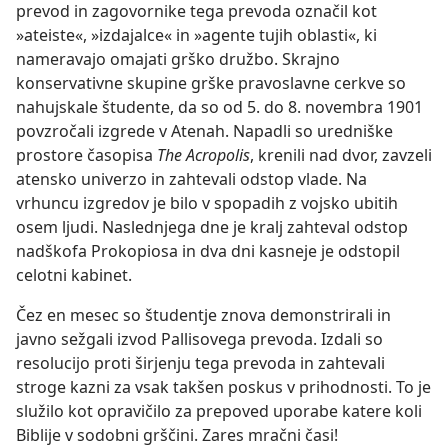
prevod in zagovornike tega prevoda označil kot
»ateiste«, »izdajalce« in »agente tujih oblasti«, ki
nameravajo omajati grško družbo. Skrajno
konservativne skupine grške pravoslavne cerkve so
nahujskale študente, da so od 5. do 8. novembra 1901
povzročali izgrede v Atenah. Napadli so uredniške
prostore časopisa
The Acropolis
, krenili nad dvor, zavzeli
atensko univerzo in zahtevali odstop vlade. Na
vrhuncu izgredov je bilo v spopadih z vojsko ubitih
osem ljudi. Naslednjega dne je kralj zahteval odstop
nadškofa Prokopiosa in dva dni kasneje je odstopil
celotni kabinet.
Čez en mesec so študentje znova demonstrirali in
javno sežgali izvod Pallisovega prevoda. Izdali so
resolucijo proti širjenju tega prevoda in zahtevali
stroge kazni za vsak takšen poskus v prihodnosti. To je
služilo kot opravičilo za prepoved uporabe katere koli
Biblije v sodobni grščini. Zares mračni časi!