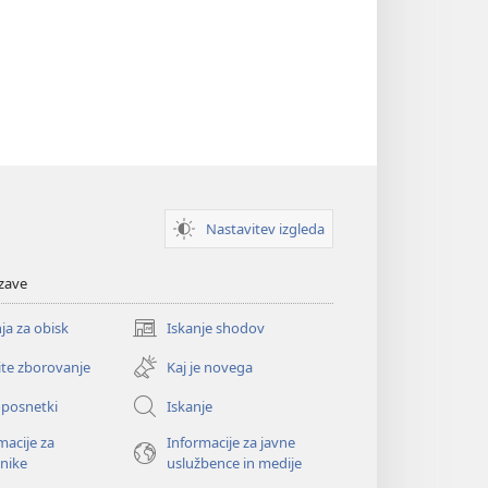
Nastavitev izgleda
zave
ja za obisk
Iskanje shodov
(odpre
novo
ite zborovanje
Kaj je novega
okno)
oposnetki
Iskanje
macije za
Informacije za javne
nike
uslužbence in medije