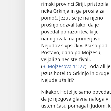
rimski provinci Siriji, pristopila
neka Grkinja in ga prosila za
pomoč. Jezus se je na njeno
prošnjo odzval tako, da je
povedal ponazoritev, ki je
namigovala na primerjavo
Nejudov s »psički«. Psi so pod
Postavo, dano po Mojzesu,
veljali za nečiste živali.
(
3. Mojzesova 11:27
) Toda ali je
Jezus hotel to Grkinjo in druge
Nejude užaliti?
Nikakor. Hotel je samo povedat
da je njegova glavna naloga v
tistem času pomagati Judom, ka