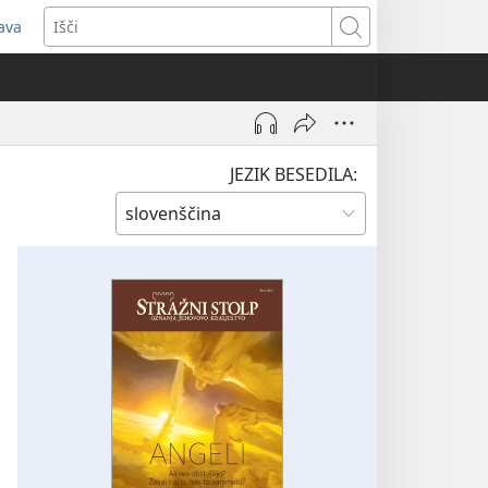
java
dpre
Išči
vo
no)
JEZIK BESEDILA: