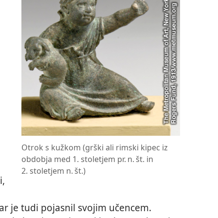
Otrok s kužkom (grški ali rimski kipec iz
obdobja med 1. stoletjem pr. n. št. in
2. stoletjem n. št.)
i,
r je tudi pojasnil svojim učencem.