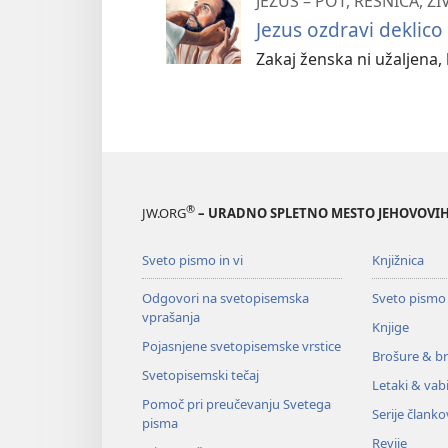
JEZUS – POT, RESNICA, ŽI
Jezus ozdravi deklico
Zakaj ženska ni užaljena, 
®
JW.ORG
– URADNO SPLETNO MESTO JEHOVOVIH
Sveto pismo in vi
Knjižnica
Odgovori na svetopisemska
Sveto pismo
vprašanja
Knjige
Pojasnjene svetopisemske vrstice
Brošure & br
Svetopisemski tečaj
Letaki & vabi
Pomoč pri preučevanju Svetega
Serije članko
pisma
Revije