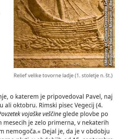
a
Relief velike tovorne ladje (1. stoletje n. št.)
je, o katerem je pripovedoval Pavel, naj
 ali oktobru. Rimski pisec Vegecij (4.
Povzetek vojaške veščine
glede plovbe po
h mesecih je zelo primerna, v nekaterih
m nemogoča.« Dejal je, da je v obdobju