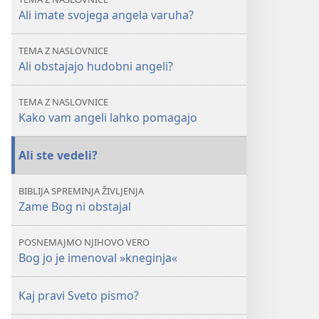
bi
bi
Ali imate svojega angela varuha?
nas
nas
to
to
TEMA Z NASLOVNICE
zanimalo?
zanimalo?
Ali obstajajo hudobni angeli?
TEMA Z NASLOVNICE
Kako vam angeli lahko pomagajo
Ali ste vedeli?
BIBLIJA SPREMINJA ŽIVLJENJA
Zame Bog ni obstajal
POSNEMAJMO NJIHOVO VERO
Bog jo je imenoval »kneginja«
Kaj pravi Sveto pismo?