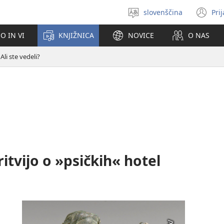
slovenščina
Pri
Izberite
(o
jezik
no
O IN VI
KNJIŽNICA
NOVICE
O NAS
ok
Ali ste vedeli?
ritvijo o »psičkih« hotel