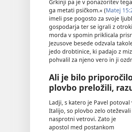
Grkinji pa je v ponazoritev teg
ga metati psičkom.« (
Matej 15:
imeli pse pogosto za svoje ljublj
gospodarja ter se igrali z otrok
morda v spomin priklicala prisr
Jezusove besede odzvala takole
jedo drobtinice, ki padajo z miz
pohvalil za njeno vero in ji ozdr
Ali je bilo priporoči
plovbo preložili, ra
Ladji, s katero je Pavel potoval 
Italijo, so plovbo zelo oteževali
nasprotni vetrovi. Zato je
apostol med postankom