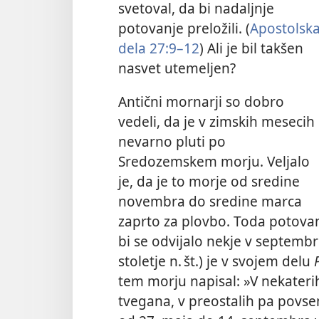
svetoval, da bi nadaljnje
potovanje preložili. (
Apostolsk
dela 27:9–12
) Ali je bil takšen
nasvet utemeljen?
Antični mornarji so dobro
vedeli, da je v zimskih mesecih
nevarno pluti po
Sredozemskem morju. Veljalo
je, da je to morje od sredine
novembra do sredine marca
zaprto za plovbo. Toda potovan
bi se odvijalo nekje v septembru
stoletje n. št.) je v svojem delu
tem morju napisal: »V nekateri
tvegana, v preostalih pa povse