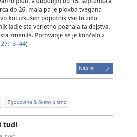
arno pluti, v obdobjih od 15. septembra
rca do 26. maja pa je plovba tvegana
vo kot izkušen popotnik vse to zelo
ik ladje sta verjetno poznala ta dejstva,
sta zmenila. Potovanje se je končalo z
 27:13–44
)
Naprej
Zgodovina & Sveto pismo
i tudi