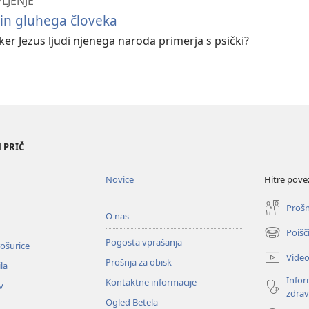
VLJENJE
 in gluhega človeka
ker Jezus ljudi njenega naroda primerja s psički?
 PRIČ
Novice
Hitre pove
Prošn
O nas
Poišč
(odpre
Pogosta vprašanja
ošurice
novo
Vide
Prošnja za obisk
okno)
la
Infor
Kontaktne informacije
v
zdrav
Ogled Betela