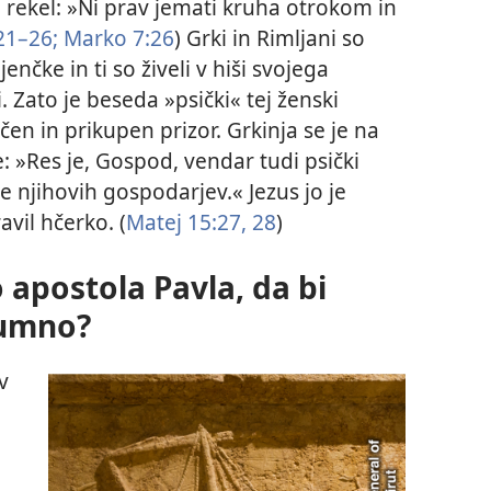
a rekel: »Ni prav jemati kruha otrokom in
21–26;
Marko 7:26
) Grki in Rimljani so
enčke in ti so živeli v hiši svojega
i. Zato je beseda »psički« tej ženski
čen in prikupen prizor. Grkinja se je na
: »Res je, Gospod, vendar tudi psički
e njihovih gospodarjev.« Jezus jo je
avil hčerko. (
Matej 15:27, 28
)
lo apostola Pavla, da bi
zumno?
v