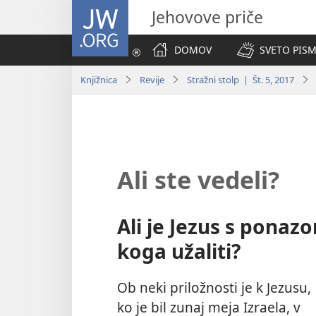
JW.ORG
Jehovove priče
DOMOV
SVETO PISM
Knjižnica
Revije
Stražni stolp | Št. 5, 2017
Ali ste vedeli?
Ali je Jezus s ponazo
koga užaliti?
Ob neki priložnosti je k Jezusu,
ko je bil zunaj meja Izraela, v