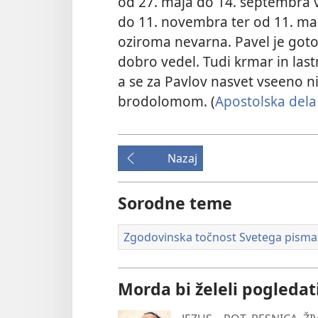
od 27. maja do 14. septembra v
do 11. novembra ter od 11. ma
oziroma nevarna. Pavel je goto
dobro vedel. Tudi krmar in lastn
a se za Pavlov nasvet vseeno ni
brodolomom. (
Apostolska dela
Nazaj
Sorodne teme
Zgodovinska točnost Svetega pisma
Morda bi želeli pogledat