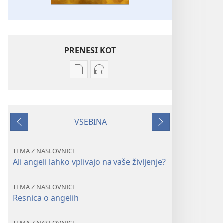
PRENESI KOT
Možnosti
Možnosti
prenosa
prenosa
za
zvočnih
publikacije
posnetkov
VSEBINA
STRAŽNI
STRAŽNI
Nazaj
Naprej
STOLP
STOLP
Angeli
Angeli
TEMA Z NASLOVNICE
–
–
Ali angeli lahko vplivajo na vaše življenje?
ali
ali
res
res
TEMA Z NASLOVNICE
obstajajo?
obstajajo?
Resnica o angelih
Zakaj
Zakaj
naj
naj
TEMA Z NASLOVNICE