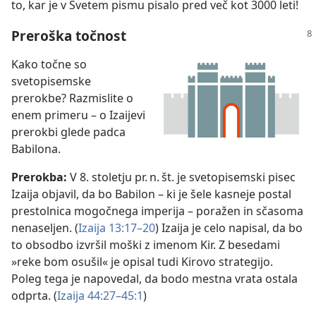
to, kar je v Svetem pismu pisalo pred več kot 3000 leti!
Preroška točnost
Kako točne so
svetopisemske
prerokbe? Razmislite o
enem primeru – o Izaijevi
prerokbi glede padca
Babilona.
Prerokba:
V 8. stoletju pr. n. št. je svetopisemski pisec
Izaija objavil, da bo Babilon – ki je šele kasneje postal
prestolnica mogočnega imperija – poražen in sčasoma
nenaseljen. (
Izaija 13:17–20
) Izaija je celo napisal, da bo
to obsodbo izvršil moški z imenom Kir. Z besedami
»reke bom osušil« je opisal tudi Kirovo strategijo.
Poleg tega je napovedal, da bodo mestna vrata ostala
odprta. (
Izaija 44:27–45:1
)