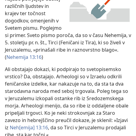
različnih ljudstev in
krajev ter točnost
dogodkov, omenjenih v
Svetem pismu. Poglejmo
si primer. Sveto pismo poroča, da so v času Nehemija, v
5. stoletju pr. n. št., Tirci (Feničani iz Tira), ki so živeli v
Jeruzalemu, »prinašali ribe in raznovrstno blago«.
(
Nehemija 13:16
)
Ali obstajajo dokazi, ki podpirajo to svetopisemsko
vrstico? Da, obstajajo. Arheologi so v Izraelu odkrili
feničanske izdelke, kar nakazuje na to, da sta ta dva
starodavna naroda med seboj trgovala. Poleg tega so
v Jeruzalemu izkopali ostanke rib iz Sredozemskega
morja. Arheologi menijo, da so ribe iz oddaljene obale
pripeljali trgovci. Ko je neki strokovnjak za Staro
zavezo in hebrejščino preučil dokaze, je sklenil: »Izjavi
iz
Neh[emija] 13:16
, da so Tirci v Jeruzalemu prodajali
ribe, sta kar točni.«