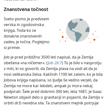
Znanstvena točnost
Sveto pismo je predvsem
verska in zgodovinska
knjiga. Toda ko se
dotakne znanstvenih
zadev, je točna. Poglejmo
si primer.
Job je pred približno 3500 leti napisal, da je Zemlja
obešena »na ničemer«. (
Job 26:7
) To je bilo v nasprotju
z miti, ki so govorili, da Zemlja plava na vodi ali da jo
nosi velikanska želva. Kakšnih 1100 let zatem, ko je bila
Jobova knjiga napisana, so ljudje še vedno verjeli, da
Zemlja ne more kar lebdeti, ampak jo mora nekaj
podpirati. Šele pred dobrimi 300 leti, leta 1687, je Isaac
Newton objavil delo o gravitaciji in pojasnil, da Zemljo v
orbiti drži nevidna sila. Ta znanstveni mejnik potrjuje