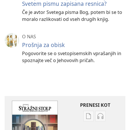
Svetem pismu zapisana resnica?
Če je avtor Svetega pisma Bog, potem bi se to
moralo razlikovati od vseh drugih knjig.
O NAS
Prošnja za obisk
Pogovorite se o svetopisemskih vprašanjih in
spoznajte več o Jehovovih pričah.
PRENESI KOT
Možnosti
Možnosti
prenosa
prenosa