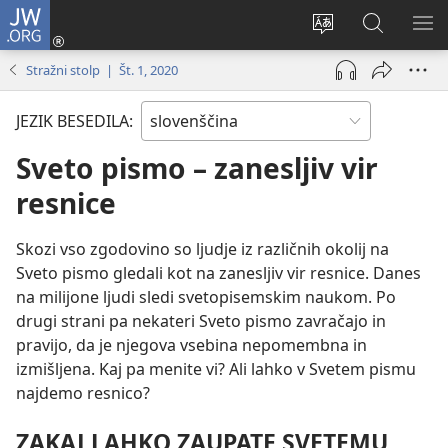
JW.ORG
Prijava
(odpre
Spremeni
Iskanje
PO
novo
jezik
po
ME
Stražni stolp | Št. 1, 2020
okno)
spletnega
JW.ORG
mesta
JEZIK BESEDILA:
Sveto pismo – zanesljiv vir
resnice
Skozi vso zgodovino so ljudje iz različnih okolij na
Sveto pismo gledali kot na zanesljiv vir resnice. Danes
na milijone ljudi sledi svetopisemskim naukom. Po
drugi strani pa nekateri Sveto pismo zavračajo in
pravijo, da je njegova vsebina nepomembna in
izmišljena. Kaj pa menite vi? Ali lahko v Svetem pismu
najdemo resnico?
ZAKAJ LAHKO ZAUPATE SVETEMU