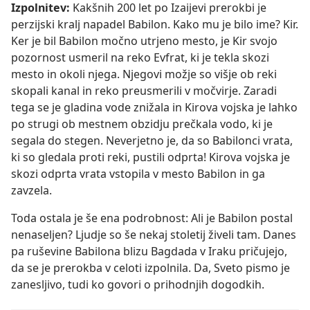
Izpolnitev:
Kakšnih 200 let po Izaijevi prerokbi je
perzijski kralj napadel Babilon. Kako mu je bilo ime? Kir.
Ker je bil Babilon močno utrjeno mesto, je Kir svojo
pozornost usmeril na reko Evfrat, ki je tekla skozi
mesto in okoli njega. Njegovi možje so višje ob reki
skopali kanal in reko preusmerili v močvirje. Zaradi
tega se je gladina vode znižala in Kirova vojska je lahko
po strugi ob mestnem obzidju prečkala vodo, ki je
segala do stegen. Neverjetno je, da so Babilonci vrata,
ki so gledala proti reki, pustili odprta! Kirova vojska je
skozi odprta vrata vstopila v mesto Babilon in ga
zavzela.
Toda ostala je še ena podrobnost: Ali je Babilon postal
nenaseljen? Ljudje so še nekaj stoletij živeli tam. Danes
pa ruševine Babilona blizu Bagdada v Iraku pričujejo,
da se je prerokba v celoti izpolnila. Da, Sveto pismo je
zanesljivo, tudi ko govori o prihodnjih dogodkih.