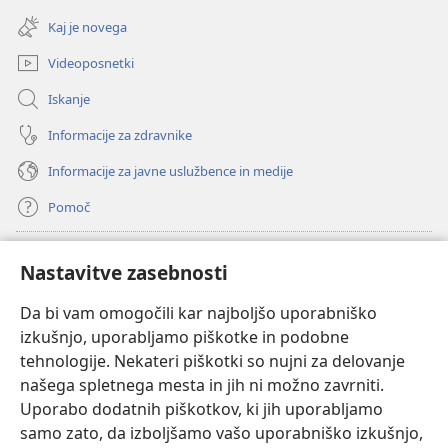
okno)
novo
Kaj je novega
okno)
Videoposnetki
Iskanje
Informacije za zdravnike
Informacije za javne uslužbence in medije
Pomoč
Doniranje
(odpre
Nastavitve zasebnosti
novo
okno)
Da bi vam omogočili kar najboljšo uporabniško
Watchtowerjeva SPLETNA KNJIŽNICA™
(odpre
izkušnjo, uporabljamo piškotke in podobne
novo
®
JW Hub
tehnologije. Nekateri piškotki so nujni za delovanje
okno)
(odpre
našega spletnega mesta in jih ni možno zavrniti.
novo
®
JW Library
okno)
Uporabo dodatnih piškotkov, ki jih uporabljamo
samo zato, da izboljšamo vašo uporabniško izkušnjo,
Watchtower Library