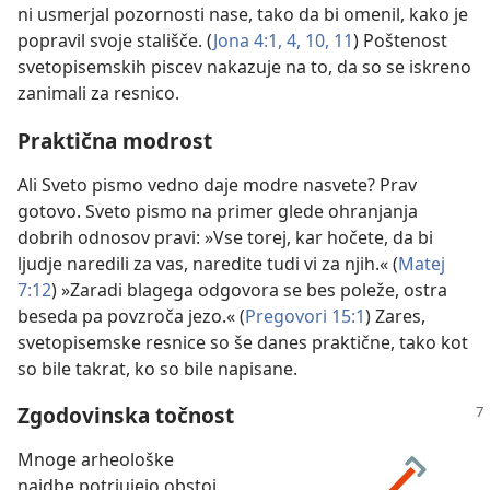
ni usmerjal pozornosti nase, tako da bi omenil, kako je
popravil svoje stališče. (
Jona 4:1,
4,
10, 11
) Poštenost
svetopisemskih piscev nakazuje na to, da so se iskreno
zanimali za resnico.
Praktična modrost
Ali Sveto pismo vedno daje modre nasvete? Prav
gotovo. Sveto pismo na primer glede ohranjanja
dobrih odnosov pravi: »Vse torej, kar hočete, da bi
ljudje naredili za vas, naredite tudi vi za njih.« (
Matej
7:12
) »Zaradi blagega odgovora se bes poleže, ostra
beseda pa povzroča jezo.« (
Pregovori 15:1
) Zares,
svetopisemske resnice so še danes praktične, tako kot
so bile takrat, ko so bile napisane.
Zgodovinska točnost
Mnoge arheološke
najdbe potrjujejo obstoj