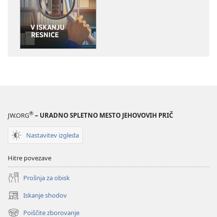
za
zvočnih
publikacije
posnetkov
STRAŽNI
STRAŽNI
STOLP
STOLP
V
V
iskanju
iskanju
resnice
resnice
®
JW.ORG
– URADNO SPLETNO MESTO JEHOVOVIH PRIČ
Nastavitev izgleda
Hitre povezave
Prošnja za obisk
Iskanje shodov
(odpre
novo
Poiščite zborovanje
(odpre