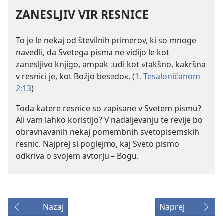
ZANESLJIV VIR RESNICE
To je le nekaj od številnih primerov, ki so mnoge
navedli, da Svetega pisma ne vidijo le kot
zanesljivo knjigo, ampak tudi kot »takšno, kakršna
v resnici je, kot Božjo besedo«. (
1. Tesaloničanom
2:13
)
Toda katere resnice so zapisane v Svetem pismu?
Ali vam lahko koristijo? V nadaljevanju te revije bo
obravnavanih nekaj pomembnih svetopisemskih
resnic. Najprej si poglejmo, kaj Sveto pismo
odkriva o svojem avtorju – Bogu.
Nazaj
Naprej