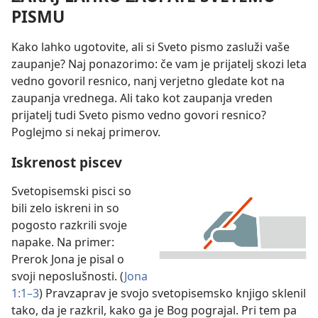
PISMU
Kako lahko ugotovite, ali si Sveto pismo zasluži vaše
zaupanje? Naj ponazorimo: če vam je prijatelj skozi leta
vedno govoril resnico, nanj verjetno gledate kot na
zaupanja vrednega. Ali tako kot zaupanja vreden
prijatelj tudi Sveto pismo vedno govori resnico?
Poglejmo si nekaj primerov.
Iskrenost piscev
Svetopisemski pisci so
bili zelo iskreni in so
pogosto razkrili svoje
napake. Na primer:
Prerok Jona je pisal o
svoji neposlušnosti. (
Jona
1:1–3
) Pravzaprav je svojo svetopisemsko knjigo sklenil
tako, da je razkril, kako ga je Bog pograjal. Pri tem pa