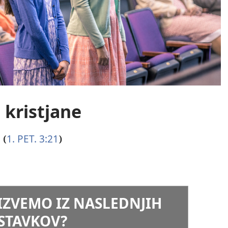
 kristjane
1. PET. 3:21
 (
)
 IZVEMO IZ NASLEDNJIH
STAVKOV?