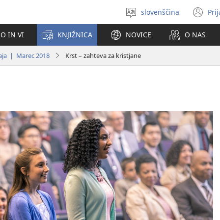
slovenščina
Pri
Izberite
(o
jezik
no
O IN VI
KNJIŽNICA
NOVICE
O NAS
ok
daja | Marec 2018
Krst – zahteva za kristjane