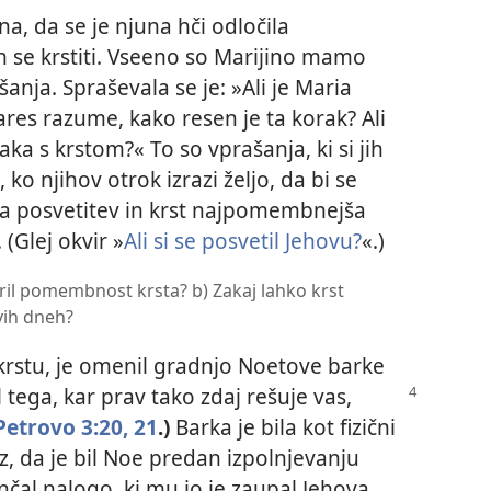
a, da se je njuna hči odločila
n se krstiti. Vseeno so Marijino mamo
nja. Spraševala se je: »Ali je Maria
zares razume, kako resen je ta korak? Ali
aka s krstom?« To so vprašanja, ki si jih
i, ko njihov otrok izrazi željo, da bi se
ta posvetitev in krst najpomembnejša
 (Glej okvir »
Ali si se posvetil Jehovu?
«.)
ril pomembnost krsta? b) Zakaj lahko krst
vih dneh?
 krstu, je omenil gradnjo Noetove barke
l tega, kar
prav tako zdaj rešuje vas,
Petrovo 3:20, 21
.)
Barka je bila kot fizični
z, da je bil Noe predan izpolnjevanju
nčal nalogo, ki mu jo je zaupal Jehova.