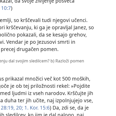
kazal, da svoje življenje posveča
 10:7
)
mlji, so krščevali tudi njegovi učenci.
i krščevanju, ki ga je opravljal Janez, so
lično pokazali, da se kesajo grehov,
vi. Vendar je po Jezusovi smrti in
ne precej drugačen pomen.
enju dal svojim sledilcem? b) Razloži pomen
zus prikazal množici več kot 500 moških,
če je ob tej priložnosti rekel: »Pojdite
 med ljudmi iz vseh narodov. Krščujte jih
 duha ter jih učite, naj izpolnjujejo vse,
 28:19, 20;
1. Kor. 15:6
) Da, zdi se, da je
h sledilcev, ko jim je dal nalogo, naj