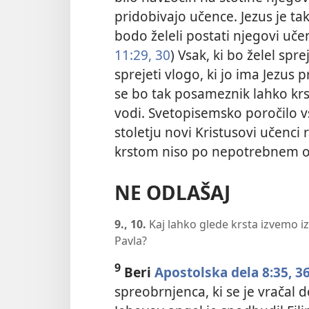
pridobivajo učence. Jezus je tako
bodo želeli postati njegovi učen
11:29, 30
) Vsak, ki bo želel spr
sprejeti vlogo, ki jo ima Jezus
se bo tak posameznik lahko krs
vodi. Svetopisemsko poročilo v
stoletju novi Kristusovi učenci
krstom niso po nepotrebnem od
NE ODLAŠAJ
9., 10.
Kaj lahko glede krsta izvemo i
Pavla?
9
Beri
Apostolska dela 8:35, 3
spreobrnjenca, ki se je vračal