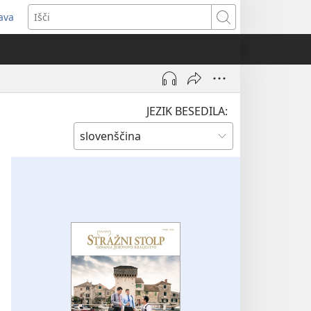
java
dpre
Išči
vo
no)
JEZIK BESEDILA: