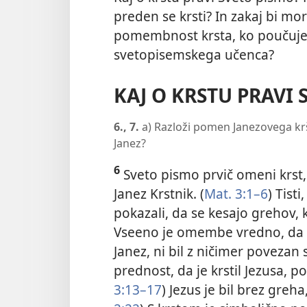
preden se krsti? In zakaj bi mor
pomembnost krsta, ko poučuje 
svetopisemskega učenca?
KAJ O KRSTU PRAVI 
6., 7.
a) Razloži pomen Janezovega kršč
Janez?
6
Sveto pismo prvič omeni krst, 
Janez Krstnik. (
Mat. 3:1–6
) Tisti
pokazali, da se kesajo grehov, ki
Vseeno je omembe vredno, da n
Janez, ni bil z ničimer povezan
prednost, da je krstil Jezusa, 
3:13–17
) Jezus je bil brez greha