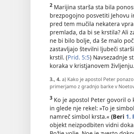
2
Marijina starša sta bila ponosn
brezpogojno posvetiti Jehovu i
pred tem mučila nekatera vpraša
premlada, da bi se krstila? Ali 
ne bi bilo bolje, da še malo poč
zastavljajo številni ljubeči starš
krstil. (
Prid. 5:5
) Navsezadnje s
koraka v kristjanovem življenju.
3., 4.
a) Kako je apostol Peter ponazo
primerjamo z gradnjo barke v Noeto
3
Ko je apostol Peter govoril o
in glede nje rekel: »To je simbo
namreč simbol krsta.«
(Beri
1. 
objekt neizpodbiten vidni doka
Božje volje. Noe je zvesto doko