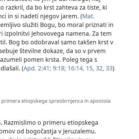
 razkril, da bo krst zahteva za tiste, ki
ci in si nadeti njegov jarem. (
Mat.
ejemljivo služiti Bogu, bo moral priznati in
 pri izpolnitvi Jehovovega namena. Za tem
til. Bog bo odobraval samo takšen krst v
sebuje številne dokaze, da so v prvem
 razumeli pomen krsta. Poleg tega s
lašali. (
Apd. 2:41;
9:18;
16:14, 15,
32, 33
)
z primera etiopskega spreobrnjenca in apostola
6
.
Razmislimo o primeru etiopskega
 domov od bogočastja v Jeruzalemu.