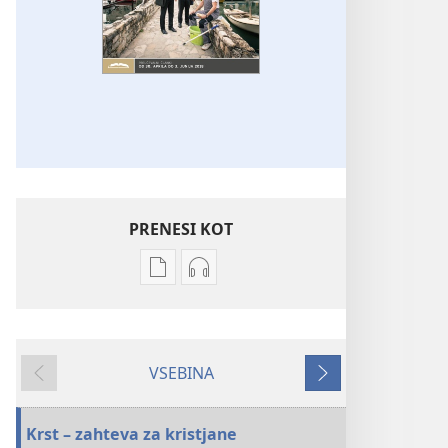
PRENESI KOT
Možnosti
Možnosti
prenosa
prenosa
za
zvočnih
publikacije
posnetkov
VSEBINA
STRAŽNI
STRAŽNI
Nazaj
Naprej
STOLP
STOLP
–
–
Krst – zahteva za kristjane
PREUČEVALNA
PREUČEVALNA