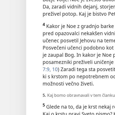
Da, zaradi vidnih dejanj, storje
preživel potop. Kaj je bistvo P
4
Kakor je Noe z gradnjo barke j
pred opazovalci nekakšen vidni
učenec posvetil Jehovu na temel
Posvečeni učenci podobno kot N
je zaupal Bog. In kakor je Noe 
posamezniki preživeli uničenje
7:9, 10
) Zaradi tega sta posvet
ki s krstom po nepotrebnem odl
možnosti večno živeti.
5.
Kaj bomo obravnavali v tem članku
5
Glede na to, da je krst nekaj 
Kaj o krstu pravi Sveto pismo?