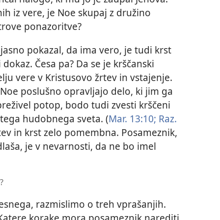
nih iz vere, je Noe skupaj z družino
etrove ponazoritve?
asno pokazal, da ima vero, je tudi krst
 dokaz. Česa pa? Da se je krščanski
ju vere v Kristusovo žrtev in vstajenje.
oe poslušno opravljajo delo, ki jim ga
preživel potop, bodo tudi zvesti krščeni
 tega hudobnega sveta. (
Mar. 13:10;
Raz.
itev in krst zelo pomembna. Posameznik,
aša, je v nevarnosti, da ne bo imel
?
resnega, razmislimo o treh vprašanjih.
 Katere korake mora posameznik narediti,