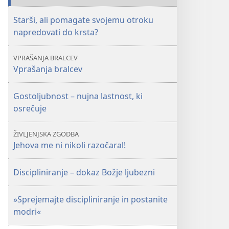
IZDAJA
IZDAJA
Starši, ali pomagate svojemu otroku
Marec 2018
Marec 2018
napredovati do krsta?
VPRAŠANJA BRALCEV
Vprašanja bralcev
Gostoljubnost – nujna lastnost, ki
osrečuje
ŽIVLJENJSKA ZGODBA
Jehova me ni nikoli razočaral!
Discipliniranje – dokaz Božje ljubezni
»Sprejemajte discipliniranje in postanite
modri«