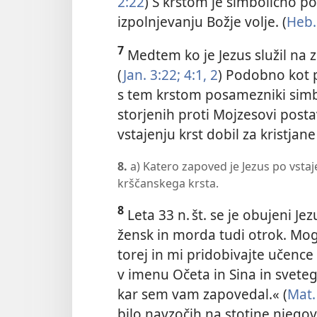
2:22
) S krstom je simbolično po
izpolnjevanju Božje volje. (
Heb.
7
Medtem ko je Jezus služil na ze
(
Jan. 3:22;
4:1, 2
) Podobno kot pr
s tem krstom posamezniki simbo
storjenih proti Mojzesovi posta
vstajenju krst dobil za kristja
8.
a) Katero zapoved je Jezus po vstaj
krščanskega krsta.
8
Leta 33 n. št. se je obujeni Je
žensk in morda tudi otrok. Mogo
torej in mi pridobivajte učence
v imenu Očeta in Sina in svetega
kar sem vam zapovedal.« (
Mat.
bilo navzočih na stotine njegovi