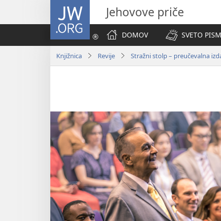
JW.ORG
Jehovove priče
DOMOV
SVETO PISM
Knjižnica
Revije
Stražni stolp – preučevalna iz