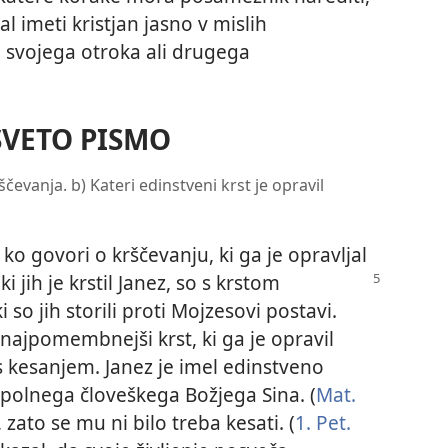
al imeti kristjan jasno v mislih
svojega otroka ali drugega
SVETO PISMO
evanja. b) Kateri edinstveni krst je opravil
ko govori o krščevanju, ki ga je opravljal
, ki jih je krstil Janez, so s krstom
 so jih storili proti Mojzesovi postavi.
ajpomembnejši krst, ki ga je opravil
 s kesanjem. Janez je imel edinstveno
popolnega človeškega Božjega Sina. (
Mat.
, zato se mu ni bilo treba kesati. (
1. Pet.