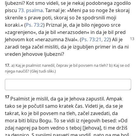
ljubezni? Kot smo videli, se je nekaj podobnega zgodilo
piscu
73. psalma
. Tarnal je: »Meni pa so noge že skoraj
skrenile s prave poti, skoraj so že spodrsnili moji
koraki.« (
Ps. 73:2
) Priznal je, da je bilo njegovo srce
»zagrenjeno«, da je bil »nerazsoden« in da je bil pred
Jehovom kot »nerazumna žival«. (
Ps. 73:21, 22
)
Ali je
zaradi tega začel misliti, da je izgubljen primer in da ni
vreden Jehovove ljubezni?
17.
a) Kaj je psalmist naredil, čeprav je bil povsem na tleh? b) Kaj se od
njega naučiš? (Glej tudi sliki.)
Tvoj
odgovor:
17
Psalmist je mislil, da ga je Jehova zapustil. Ampak
tako se je počutil samo kratek čas. Videti je, da se je
takrat, ko je bil povsem na tleh, začel zavedati, da
mora biti blizu Bogu. To se vidi iz njegovih besed: »Od
zdaj naprej pa bom vedno s teboj [Jehova], ti me držiš
za desnico. S svojimi nasveti me vodiš, nato pa me boš