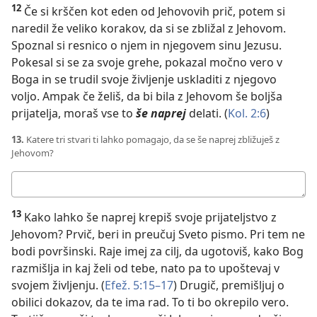
12
Če si krščen kot eden od Jehovovih prič, potem si
naredil že veliko korakov, da si se zbližal z Jehovom.
Spoznal si resnico o njem in njegovem sinu Jezusu.
Pokesal si se za svoje grehe, pokazal močno vero v
Boga in se trudil svoje življenje uskladiti z njegovo
voljo. Ampak če želiš, da bi bila z Jehovom še boljša
prijatelja, moraš vse to
še naprej
delati. (
Kol. 2:6
)
13.
Katere tri stvari ti lahko pomagajo, da se še naprej zbližuješ z
Jehovom?
Tvoj
odgovor:
13
Kako lahko še naprej krepiš svoje prijateljstvo z
Jehovom? Prvič, beri in preučuj Sveto pismo. Pri tem ne
bodi površinski. Raje imej za cilj, da ugotoviš, kako Bog
razmišlja in kaj želi od tebe, nato pa to upoštevaj v
svojem življenju. (
Efež. 5:15–17
) Drugič, premišljuj o
obilici dokazov, da te ima rad. To ti bo okrepilo vero.