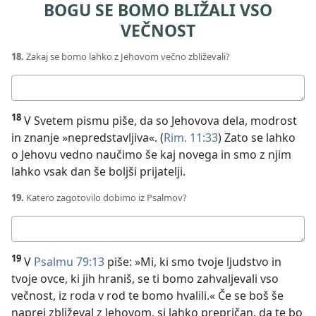
BOGU SE BOMO BLIŽALI VSO
VEČNOST
18.
Zakaj se bomo lahko z Jehovom večno zbliževali?
Tvoj
odgovor:
18
V Svetem pismu piše, da so Jehovova dela, modrost
in znanje »nepredstavljiva«. (
Rim. 11:33
) Zato se lahko
o Jehovu vedno naučimo še kaj novega in smo z njim
lahko vsak dan še boljši prijatelji.
19.
Katero zagotovilo dobimo iz Psalmov?
Tvoj
odgovor:
19
V
Psalmu 79:13
piše: »Mi, ki smo tvoje ljudstvo in
tvoje ovce, ki jih hraniš, se ti bomo zahvaljevali vso
večnost, iz roda v rod te bomo hvalili.« Če se boš še
naprej zbliževal z Jehovom, si lahko prepričan, da te bo