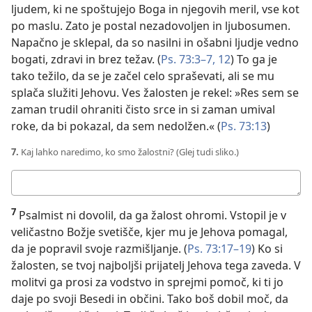
ljudem, ki ne spoštujejo Boga in njegovih meril, vse kot
po maslu. Zato je postal nezadovoljen in ljubosumen.
Napačno je sklepal, da so nasilni in ošabni ljudje vedno
bogati, zdravi in brez težav. (
Ps. 73:3–7,
12
) To ga je
tako težilo, da se je začel celo spraševati, ali se mu
splača služiti Jehovu. Ves žalosten je rekel: »Res sem se
zaman trudil ohraniti čisto srce in si zaman umival
roke, da bi pokazal, da sem nedolžen.« (
Ps. 73:13
)
7.
Kaj lahko naredimo, ko smo žalostni? (Glej tudi sliko.)
Tvoj
odgovor:
7
Psalmist ni dovolil, da ga žalost ohromi. Vstopil je v
veličastno Božje svetišče, kjer mu je Jehova pomagal,
da je popravil svoje razmišljanje. (
Ps. 73:17–19
) Ko si
žalosten, se tvoj najboljši prijatelj Jehova tega zaveda. V
molitvi ga prosi za vodstvo in sprejmi pomoč, ki ti jo
daje po svoji Besedi in občini. Tako boš dobil moč, da