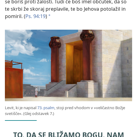
se boriš proti žalosti. Tudi če boš imel občutek, da so
te skrbi že skoraj preplavile, te bo Jehova potolažil in
pomiril. (
Ps. 94:19
)
a
Levit, ki je napisal
73. psalm
, stoji pred vhodom v »veličastno Božje
svetišče«. (Glej odstavek 7.)
TO, DA SE BLIŽAMO BOGU, NAM