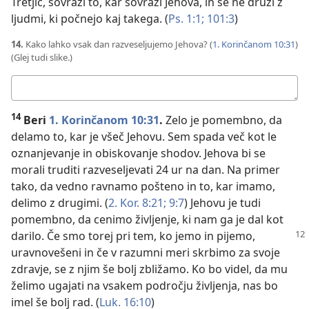
Tretjič, sovraži to, kar sovraži Jehova, in se ne druži z
ljudmi, ki počnejo kaj takega. (
Ps. 1:1;
101:3
)
14.
Kako lahko vsak dan razveseljujemo Jehova? (
1. Korinčanom 10:31
)
(Glej tudi slike.)
Tvoj
odgovor:
14
Beri
1. Korinčanom 10:31
.
Zelo je pomembno, da
delamo to, kar je všeč Jehovu. Sem spada več kot le
oznanjevanje in obiskovanje shodov. Jehova bi se
morali truditi razveseljevati 24 ur na dan. Na primer
tako, da vedno ravnamo pošteno in to, kar imamo,
delimo z drugimi. (
2. Kor. 8:21;
9:7
) Jehovu je tudi
pomembno, da cenimo življenje, ki nam ga je dal kot
darilo. Če smo torej pri tem, ko jemo in
pijemo,
uravnovešeni in če v razumni meri skrbimo za svoje
zdravje, se z njim še bolj zbližamo. Ko bo videl, da mu
želimo ugajati na vsakem področju življenja, nas bo
imel še bolj rad. (
Luk. 16:10
)