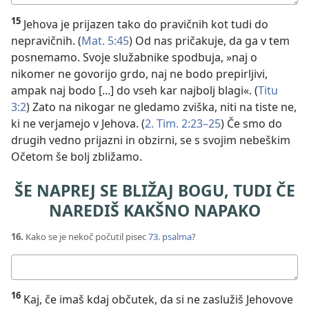
odgovor:
15
Jehova je prijazen tako do pravičnih kot tudi do
nepravičnih. (
Mat. 5:45
) Od nas pričakuje, da ga v tem
posnemamo. Svoje služabnike spodbuja, »naj o
nikomer ne govorijo grdo, naj ne bodo prepirljivi,
ampak naj bodo [...] do vseh kar najbolj blagi«. (
Titu
3:2
) Zato na nikogar ne gledamo zviška, niti na tiste ne,
ki ne verjamejo v Jehova. (
2. Tim. 2:23–25
) Če smo do
drugih vedno prijazni in obzirni, se s svojim nebeškim
Očetom še bolj zbližamo.
ŠE NAPREJ SE BLIŽAJ BOGU, TUDI ČE
NAREDIŠ KAKŠNO NAPAKO
16.
Kako se je nekoč počutil pisec
73. psalma
?
Tvoj
odgovor:
16
Kaj, če imaš kdaj občutek, da si ne zaslužiš Jehovove