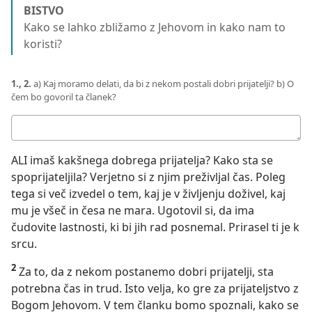
BISTVO
Kako se lahko zbližamo z Jehovom in kako nam to
koristi?
1., 2.
a) Kaj moramo delati, da bi z nekom postali dobri prijatelji? b) O
čem bo govoril ta članek?
Tvoj
odgovor:
ALI imaš kakšnega dobrega prijatelja? Kako sta se
spoprijateljila? Verjetno si z njim preživljal čas. Poleg
tega si več izvedel o tem, kaj je v življenju doživel, kaj
mu je všeč in česa ne mara. Ugotovil si, da ima
čudovite lastnosti, ki bi jih rad posnemal. Prirasel ti je k
srcu.
2
Za to, da z nekom postanemo dobri prijatelji, sta
potrebna čas in trud. Isto velja, ko gre za prijateljstvo z
Bogom Jehovom. V tem članku bomo spoznali, kako se