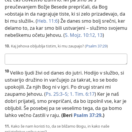
preučevanjem Božje Besede prepričali, da Bog
»obstaja in da nagrajuje tiste, ki si zelo prizadevajo, da
bi mu služili«. (
Heb. 11:6
) Že danes smo bolj srečni, ker
delamo to, za kar smo bili ustvarjeni – služimo svojemu
nebeškemu očetu Jehovu. (
5. Mojz. 10:12, 13
)
10.
Kaj Jehova obljublja tistim, ki mu zaupajo? (
Psalm 37:29
)
Tvoj
odgovor:
10
Veliko ljudi živi od danes do jutri. Hodijo v službo, si
ustvarijo družino in varčujejo za takrat, ko se bodo
upokojili. Za njih Bog ni v igri. Po drugi strani mi
zaupamo Jehovu. (
Ps. 25:3–5;
1. Tim. 6:17
) Ker je naš
dobri prijatelj, smo prepričani, da bo izpolnil vse, kar je
obljubil. Še posebej pa se veselimo tega, da ga bomo
lahko večno častili v raju.
(Beri
Psalm 37:29
.)
11.
Kako še nam koristi to, da se bližamo Bogu, in kako naše
prijateljstvo vpliva nanj?