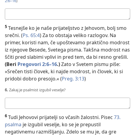
2:6–16
)
Tvoj
odgovor:
5
Tesnejše ko je naše prijateljstvo z Jehovom, bolj smo
srečni. (
Ps. 65:4
) Za to obstaja veliko razlogov. Na
primer, koristi nam, če upoštevamo praktično modrost
iz njegove Besede, Svetega pisma. Takšna modrost nas
ščiti pred slabimi vplivi in pred tem, da bi resno grešili.
(Beri
Pregovori 2:6–16
.)
Zato v Svetem pismu piše:
»Srečen tisti človek, ki najde modrost, in človek, ki si
pridobi dobro presojo.« (
Preg. 3:13
)
6.
Zakaj je psalmist izgubil veselje?
Tvoj
odgovor:
6
Tudi Jehovovi prijatelji so včasih žalostni. Pisec
73.
psalma
je izgubil veselje, ko se je prepustil
negativnemu razmišljanju. Zdelo se mu je, da gre