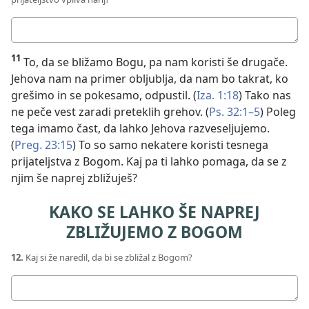
Tvoj
odgovor:
11
To, da se bližamo Bogu, pa nam koristi še drugače.
Jehova nam na primer obljublja, da nam bo takrat, ko
grešimo in se pokesamo, odpustil. (
Iza. 1:18
) Tako nas
ne peče vest zaradi preteklih grehov. (
Ps. 32:1–5
) Poleg
tega imamo čast, da lahko Jehova razveseljujemo.
(
Preg. 23:15
) To so samo nekatere koristi tesnega
prijateljstva z Bogom. Kaj pa ti lahko pomaga, da se z
njim še naprej zbližuješ?
KAKO SE LAHKO ŠE NAPREJ
ZBLIŽUJEMO Z BOGOM
12.
Kaj si že naredil, da bi se zbližal z Bogom?
Tvoj
odgovor: