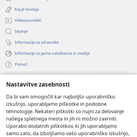
(odpre
okno)
novo
Kaj je novega
okno)
Videoposnetki
Iskanje
Informacije za zdravnike
Informacije za javne uslužbence in medije
Pomoč
Doniranje
(odpre
Nastavitve zasebnosti
novo
okno)
Da bi vam omogočili kar najboljšo uporabniško
Watchtowerjeva SPLETNA KNJIŽNICA™
(odpre
izkušnjo, uporabljamo piškotke in podobne
novo
®
JW Hub
tehnologije. Nekateri piškotki so nujni za delovanje
okno)
(odpre
našega spletnega mesta in jih ni možno zavrniti.
novo
®
JW Library
okno)
Uporabo dodatnih piškotkov, ki jih uporabljamo
samo zato, da izboljšamo vašo uporabniško izkušnjo,