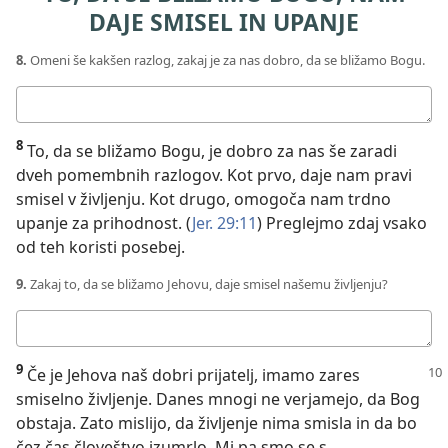
DAJE SMISEL IN UPANJE
8.
Omeni še kakšen razlog, zakaj je za nas dobro, da se bližamo Bogu.
Tvoj
odgovor:
8
To, da se bližamo Bogu, je dobro za nas še zaradi
dveh pomembnih razlogov. Kot prvo, daje nam pravi
smisel v življenju. Kot drugo, omogoča nam trdno
upanje za prihodnost. (
Jer. 29:11
) Preglejmo zdaj vsako
od teh koristi posebej.
9.
Zakaj to, da se bližamo Jehovu, daje smisel našemu življenju?
Tvoj
odgovor:
9
Če je Jehova naš dobri prijatelj, imamo zares
smiselno življenje. Danes mnogi ne verjamejo, da Bog
obstaja. Zato mislijo, da življenje nima smisla in da bo
čez čas človeštvo izumrlo. Mi pa smo se s