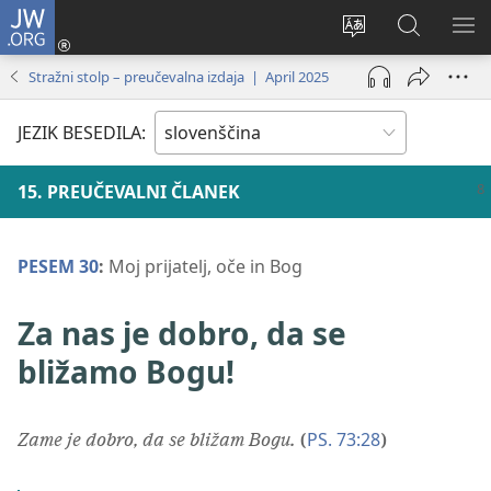
JW.ORG
Prijava
(odpre
Spremeni
Iskanje
PO
novo
jezik
po
ME
Stražni stolp – preučevalna izdaja | April 2025
okno)
spletnega
JW.ORG
mesta
JEZIK BESEDILA:
15. PREUČEVALNI ČLANEK
PESEM 30
:
Moj prijatelj, oče in Bog
Za nas je dobro, da se
bližamo Bogu!
PS. 73:28
Zame je dobro, da se bližam Bogu.
(
)