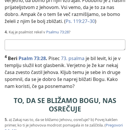
verjetno, da bomo pri njih vztrajali. Podobno je z našim
prijateljstvom z Jehovom. Vsi vemo, da je to za nas
dobro. Ampak če o tem še več razmišljamo, se bomo
želeli z njim še bolj zbližati. (
Ps. 119:27–30
)
4.
Kaj je psalmist rekel v
Psalmu 73:28
?
Tvoj
odgovor:
4
Beri
Psalm 73:28
.
Pisec
73. psalma
je bil levit, ki je v
templju služil kot glasbenik. Verjetno je že kar nekaj
časa zvesto častil Jehova. Kljub temu je sebe in druge
spomnil, da se je dobro še naprej bližati Bogu. Kako
nam koristi, če ga posnemamo?
TO, DA SE BLIŽAMO BOGU, NAS
OSREČUJE
5.
a) Zakaj nas to, da se bližamo Jehovu, osrečuje? b) Povej kakšen
primer, ko ti je Jehovova modrost pomagala in te zaščitila. (
Pregovori