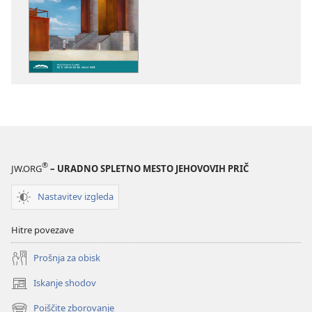
za
zvočnih
publikacije
posnetkov
STRAŽNI
STRAŽNI
STOLP
STOLP
–
–
PREUČEVALNA
PREUČEVALN
IZDAJA
IZDAJA
April 2025
April 2025
®
JW.ORG
– URADNO SPLETNO MESTO JEHOVOVIH PRIČ
Nastavitev izgleda
Hitre povezave
Prošnja za obisk
Iskanje shodov
(odpre
novo
Poiščite zborovanje