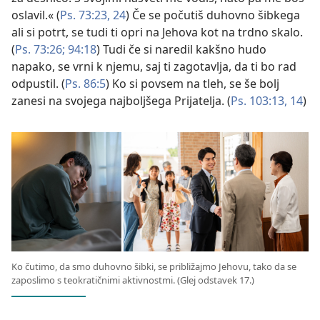
oslavil.« (
Ps. 73:23, 24
) Če se počutiš duhovno šibkega
ali si potrt, se tudi ti opri na Jehova kot na trdno skalo.
(
Ps. 73:26;
94:18
) Tudi če si naredil kakšno hudo
napako, se vrni k njemu, saj ti zagotavlja, da ti bo rad
odpustil. (
Ps. 86:5
) Ko si povsem na tleh, se še bolj
zanesi na svojega najboljšega Prijatelja. (
Ps. 103:13, 14
)
Ko čutimo, da smo duhovno šibki, se približajmo Jehovu, tako da se
zaposlimo s teokratičnimi aktivnostmi. (Glej odstavek 17.)