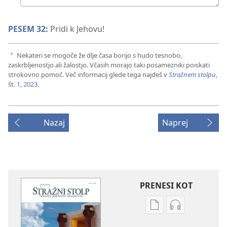
odgovor:
PESEM 32
:
Pridi k Jehovu!
Nekateri se mogoče že dlje časa borijo s hudo tesnobo,
a
zaskrbljenostjo ali žalostjo. Včasih morajo taki posamezniki poiskati
strokovno pomoč. Več informacij glede tega najdeš v
Stražnem stolpu
,
št. 1, 2023
.
Nazaj
Naprej
PRENESI KOT
Možnosti
Možnosti
prenosa
prenosa