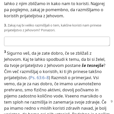
lahko z njim zbližamo in kako nam to koristi. Najprej
pa poglejmo, zakaj je pomembno, da razmišljamo o
koristih prijateljstva z Jehovom.
3.
Zakaj naj bi veliko razmišljali o tem, kakšne koristi nam prinese
prijateljstvo z Jehovom? Ponazori.
Tvoj
odgovor:
3
Sigurno veš, da je zate dobro, če se zbližaš z
Jehovom. Kaj te lahko spodbudi k temu, da bi si želel,
da tvoje prijateljstvo z Jehovom postane
še tesnejše
?
Čim več razmišljaj o koristih, ki ti jih prinese takšno
prijateljstvo. (
Ps. 63:6–8
) Razmisli o primerjavi. Vsi
vemo, da je za nas dobro, če imamo uravnoteženo
prehrano, smo fizično aktivni, dovolj počivamo in
pijemo zadostno količino vode. Vseeno marsikdo o
tem sploh ne razmišlja
in zanemarja svoje zdravje. Če
pa imamo redno v mislih koristi zdravih navad, je bolj