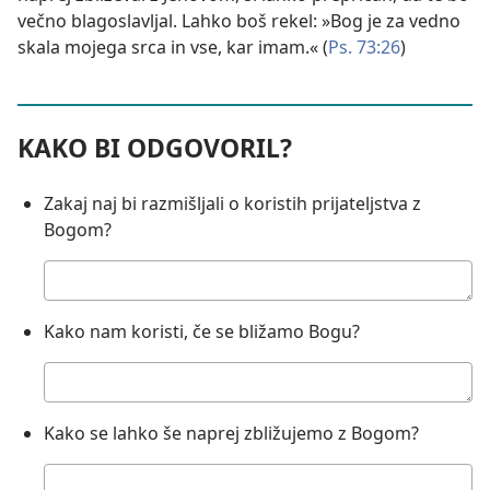
večno blagoslavljal. Lahko boš rekel: »Bog je za vedno
skala mojega srca in vse, kar imam.« (
Ps. 73:26
)
KAKO BI ODGOVORIL?
Zakaj naj bi razmišljali o koristih prijateljstva z
Bogom?
Tvoj
odgovor:
Kako nam koristi, če se bližamo Bogu?
Tvoj
odgovor:
Kako se lahko še naprej zbližujemo z Bogom?
Tvoj