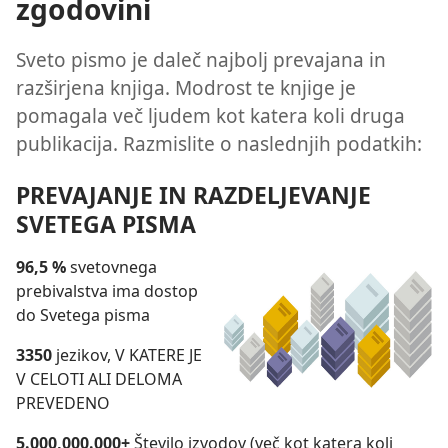
zgodovini
Sveto pismo je daleč najbolj prevajana in
razširjena knjiga. Modrost te knjige je
pomagala več ljudem kot katera koli druga
publikacija. Razmislite o naslednjih podatkih:
PREVAJANJE IN RAZDELJEVANJE
SVETEGA PISMA
96,5 %
svetovnega
prebivalstva ima dostop
do Svetega pisma
3350
jezikov, V KATERE JE
V CELOTI ALI DELOMA
PREVEDENO
5.000,000.000+
Število izvodov (več kot katera koli