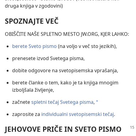
druga knjiga v zgodovini)
SPOZNAJTE VEČ
OBIŠČITE NAŠE SPLETNO MESTO JW.ORG, KJER LAHKO:
berete Sveto pismo
(na voljo v več sto jezikih),
prenesete izvod Svetega pisma,
dobite odgovore na svetopisemska vprašanja,
berete članke o tem, kako je ta knjiga mnogim
izboljšala življenje,
začnete
spletni tečaj Svetega pisma
,
a
zaprosite za
individualni svetopisemski tečaj
.
JEHOVOVE PRIČE IN SVETO PISMO