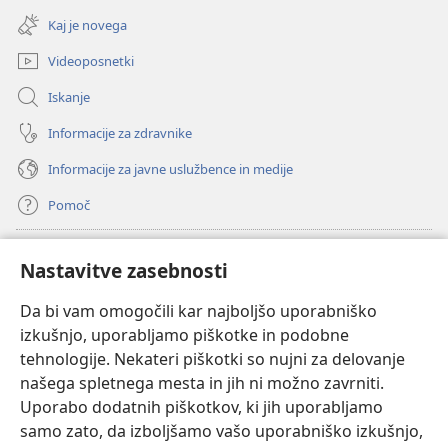
novo
Kaj je novega
okno)
Videoposnetki
Iskanje
Informacije za zdravnike
Informacije za javne uslužbence in medije
Pomoč
Doniranje
(odpre
Nastavitve zasebnosti
novo
okno)
Da bi vam omogočili kar najboljšo uporabniško
Watchtowerjeva SPLETNA KNJIŽNICA™
(odpre
izkušnjo, uporabljamo piškotke in podobne
novo
®
JW Hub
tehnologije. Nekateri piškotki so nujni za delovanje
okno)
(odpre
našega spletnega mesta in jih ni možno zavrniti.
novo
®
JW Library
okno)
Uporabo dodatnih piškotkov, ki jih uporabljamo
samo zato, da izboljšamo vašo uporabniško izkušnjo,
Watchtower Library