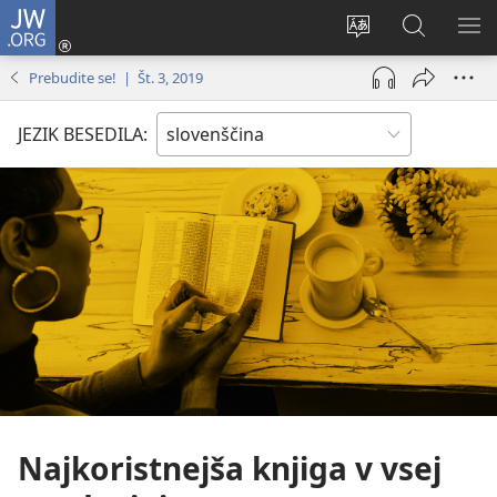
JW.ORG
Prijava
(odpre
Spremeni
Iskanje
PO
novo
jezik
po
ME
Prebudite se! | Št. 3, 2019
okno)
spletnega
JW.ORG
mesta
JEZIK BESEDILA:
Najkoristnejša knjiga v vsej