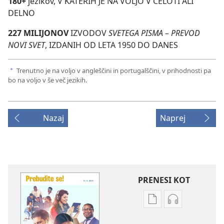
180+
jezikov, V KATERIH JE NA VOLJO V CELOTI ALI
DELNO
227 MILIJONOV
IZVODOV
SVETEGA PISMA – PREVOD
NOVI SVET
, IZDANIH OD LETA 1950 DO DANES
Trenutno je na voljo v angleščini in portugalščini, v prihodnosti pa
a
bo na voljo v še več jezikih.
Nazaj
Naprej
PRENESI KOT
Možnosti
Možnosti
prenosa
prenosa