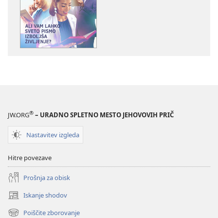
za
zvočnih
publikacije
posnetkov
PREBUDITE
PREBUDITE
SE!
SE!
Ali
Ali
vam
vam
lahko
lahko
Sveto
Sveto
pismo
pismo
izboljša
izboljša
®
JW.ORG
– URADNO SPLETNO MESTO JEHOVOVIH PRIČ
življenje?
življenje?
Nastavitev izgleda
Hitre povezave
Prošnja za obisk
Iskanje shodov
(odpre
novo
Poiščite zborovanje
(odpre
okno)