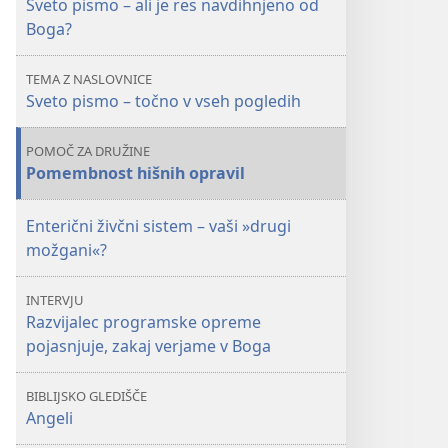
Sveto pismo – ali je res navdihnjeno od
Sveto
Sveto
Boga?
pismo
pismo
res
res
TEMA Z NASLOVNICE
od
od
Sveto pismo – točno v vseh pogledih
Boga?
Boga?
POMOČ ZA DRUŽINE
Pomembnost hišnih opravil
Enterični živčni sistem – vaši »drugi
možgani«?
INTERVJU
Razvijalec programske opreme
pojasnjuje, zakaj verjame v Boga
BIBLIJSKO GLEDIŠČE
Angeli