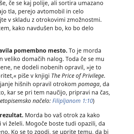
e, če se kaj polije, ali sortira umazano
ajo tla, perejo avtomobil in celo
jte v skladu z otrokovimi zmožnostmi.
tem, kako navdušen bo, ko bo delo
pravila pomembno mesto.
To je morda
an veliko domačih nalog. Toda če se mu
cene, ne dodeli nobenih opravil, »je to
itet,« piše v knjigi
The Price of Privilege
.
ljanje hišnih opravil otrokom
pomaga
, da
to, kar se pri tem naučijo, pripravi na čas,
etopisemsko načelo:
Filipljanom 1:10
)
 rezultat.
Morda bo vaš otrok za kako
i vi želeli. Mogoče boste tudi opazili, da
eno. Ko se to zgodi, se uprite temu, da bi