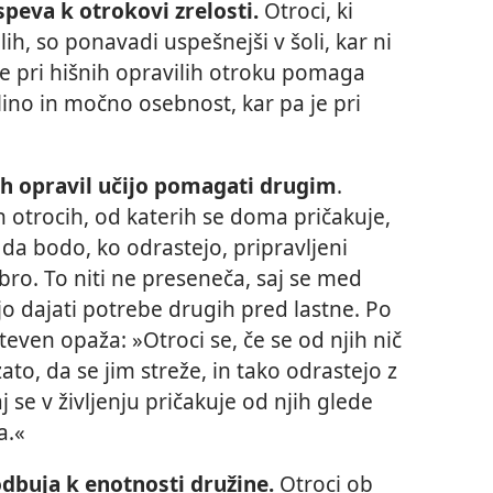
speva k otrokovi zrelosti.
Otroci, ki
h, so ponavadi uspešnejši v šoli, kar ni
je pri hišnih opravilih otroku pomaga
lino in močno osebnost, kar pa je pri
ih opravil učijo pomagati drugim
.
ih otrocih, od katerih se doma pričakuje,
da bodo, ko odrastejo, pripravljeni
obro. To niti ne preseneča, saj se med
jo dajati potrebe drugih pred lastne. Po
teven opaža: »Otroci se, če se od njih nič
zato, da se jim streže, in tako odrastejo z
 se v življenju pričakuje od njih glede
a.«
odbuja k enotnosti družine.
Otroci ob