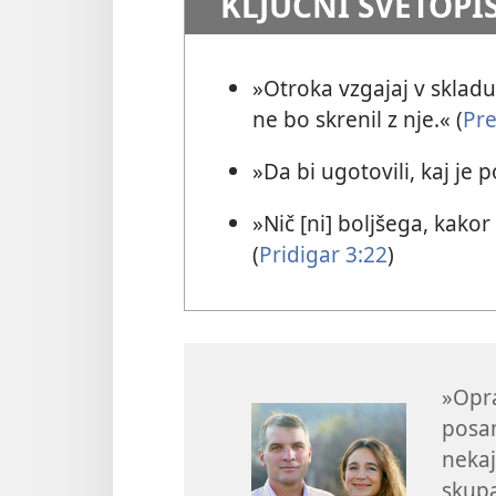
KLJUČNI SVETOPI
»Otroka vzgajaj v skladu
ne bo skrenil z nje.« (
Pre
»Da bi ugotovili, kaj je
»Nič [ni] boljšega, kakor
(
Pridigar 3:22
)
»Opra
posam
nekaj
skupa