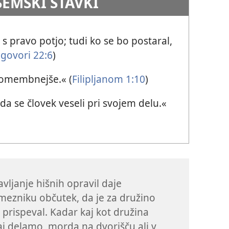
SEMSKI STAVKI
 s pravo potjo; tudi ko se bo postaral,
govori 22:6
)
 pomembnejše.« (
Filipljanom 1:10
)
 da se človek veseli pri svojem delu.«
vljanje hišnih opravil daje
ezniku občutek, da je za družino
 prispeval. Kadar kaj kot družina
j delamo, morda na dvorišču ali v