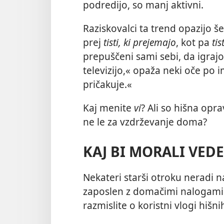
podredijo, so manj aktivni.
Raziskovalci ta trend opazijo še
prej
tisti, ki prejemajo
, kot pa
tis
prepuščeni sami sebi, da igrajo
televizijo,« opaža neki oče po 
pričakuje.«
Kaj menite
vi
? Ali so hišna opr
ne le za vzdrževanje doma?
KAJ BI MORALI VEDE
Nekateri starši otroku neradi na
zaposlen z domačimi nalogami 
razmislite o koristni vlogi hišni