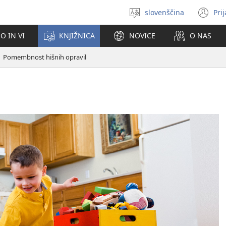
slovenščina
Pri
Izberite
(o
jezik
no
O IN VI
KNJIŽNICA
NOVICE
O NAS
ok
Pomembnost hišnih opravil