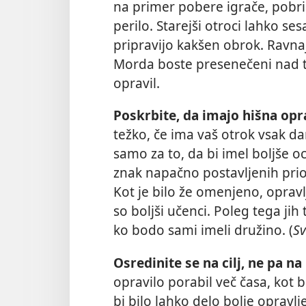
na primer pobere igrače, pobriš
perilo. Starejši otroci lahko ses
pripravijo kakšen obrok. Ravna
Morda boste presenečeni nad 
opravil.
Poskrbite, da imajo hišna o
težko, če ima vaš otrok vsak d
samo za to, da bi imel boljše o
znak napačno postavljenih prior
Kot je bilo že omenjeno, oprav
so boljši učenci. Poleg tega jih 
ko bodo sami imeli družino. (
Sv
Osredinite se na cilj, ne pa na
opravilo porabil več časa, kot b
bi bilo lahko delo bolje opravlj