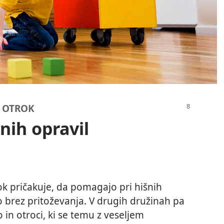
A OTROK
ih opravil
ok pričakuje, da pomagajo pri hišnih
ijo brez pritoževanja. V drugih družinah pa
 in otroci, ki se temu z veseljem