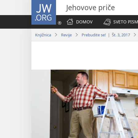
JW.ORG
Jehovove priče
DOMOV
SVETO PISM
Knjižnica
Revije
Prebudite se! | Št. 3, 2017