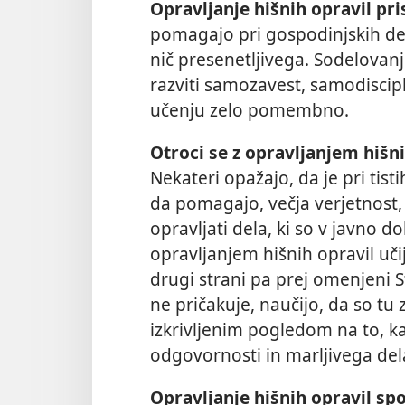
Opravljanje hišnih opravil pri
pomagajo pri gospodinjskih deli
nič presenetljivega. Sodelovan
razviti samozavest, samodiscip
učenju zelo pomembno.
Otroci se z opravljanjem hišn
Nekateri opažajo, da je pri tist
da pomagajo, večja verjetnost, 
opravljati dela, ki so v javno d
opravljanjem hišnih opravil uči
drugi strani pa prej omenjeni S
ne pričakuje, naučijo, da so tu 
izkrivljenim pogledom na to, kaj
odgovornosti in marljivega del
Opravljanje hišnih opravil sp