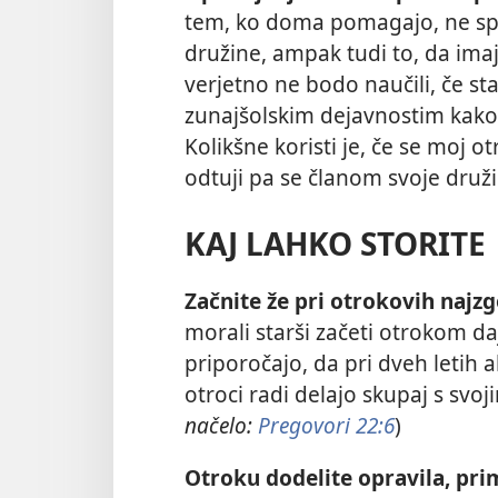
tem, ko doma pomagajo, ne spo
družine, ampak tudi to, da ima
verjetno ne bodo naučili, če s
zunajšolskim dejavnostim kakor
Kolikšne koristi je, če se moj
odtuji pa se članom svoje druž
KAJ LAHKO STORITE
Začnite že pri otrokovih najzg
morali starši začeti otrokom daj
priporočajo, da pri dveh letih a
otroci radi delajo skupaj s svoji
načelo:
Pregovori 22:6
)
Otroku dodelite opravila, pri