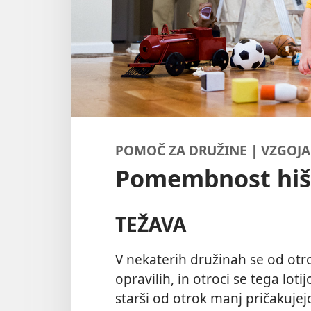
POMOČ ZA DRUŽINE | VZGOJ
Pomembnost hišn
TEŽAVA
V nekaterih družinah se od otr
opravilih, in otroci se tega lot
starši od otrok manj pričakujejo