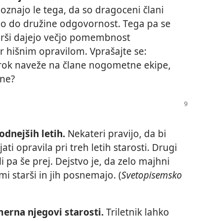
znajo le tega, da so dragoceni člani
jo do družine odgovornost. Tega pa se
tarši dajejo večjo pomembnost
 hišnim opravilom. Vprašajte se:
 otrok naveže na člane nogometne ekipe,
ine?
odnejših letih.
Nekateri pravijo, da bi
ati opravila pri treh letih starosti. Drugi
li pa še prej. Dejstvo je, da zelo majhni
mi starši in jih posnemajo. (
Svetopisemsko
merna njegovi starosti.
Triletnik lahko