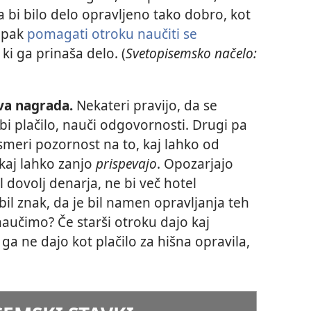
da bi bilo delo opravljeno tako dobro, kot
ampak
pomagati otroku naučiti se
 ki ga prinaša delo. (
Svetopisemsko načelo:
ava nagrada.
Nekateri pravijo, da se
bi plačilo, nauči odgovornosti. Drugi pa
smeri pozornost na to, kaj lahko od
 kaj lahko zanjo
prispevajo
. Opozarjajo
l dovolj denarja, ne bi več hotel
i bil znak, da je bil namen opravljanja teh
 naučimo? Če starši otroku dajo kaj
ga ne dajo kot plačilo za hišna opravila,