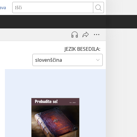
java
dpre
Išči
vo
no)
JEZIK BESEDILA: