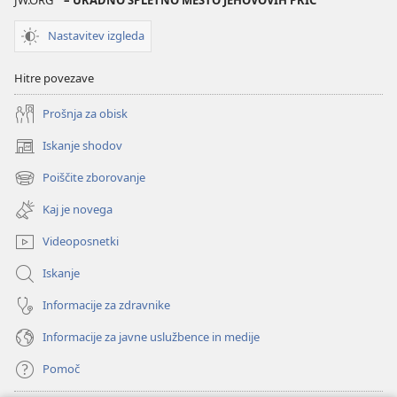
Nastavitev izgleda
Hitre povezave
Prošnja za obisk
Iskanje shodov
(odpre
novo
Poiščite zborovanje
(odpre
okno)
novo
Kaj je novega
okno)
Videoposnetki
Iskanje
Informacije za zdravnike
Informacije za javne uslužbence in medije
Pomoč