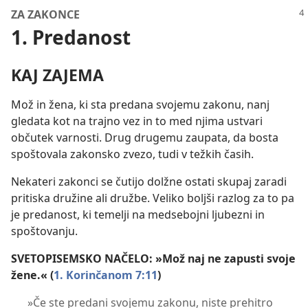
ZA ZAKONCE
1. Predanost
KAJ ZAJEMA
Mož in žena, ki sta predana svojemu zakonu, nanj
gledata kot na trajno vez in to med njima ustvari
občutek varnosti. Drug drugemu zaupata, da bosta
spoštovala zakonsko zvezo, tudi v težkih časih.
Nekateri zakonci se čutijo dolžne ostati skupaj zaradi
pritiska družine ali družbe. Veliko boljši razlog za to pa
je predanost, ki temelji na medsebojni ljubezni in
spoštovanju.
SVETOPISEMSKO NAČELO: »Mož naj ne zapusti svoje
žene.« (
1. Korinčanom 7:11
)
»Če ste predani svojemu zakonu, niste prehitro