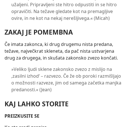
užaljeni. Pripravljeni ste hitro odpustiti in se hitro
opravičiti. Na težave gledate kot na premagljive
ovire, in ne kot na nekaj nerešljivega.« (Micah)
ZAKAJ JE POMEMBNA
Če imata zakonca, ki drug drugemu nista predana,
težave, največkrat skleneta, da pač nista ustvarjena
drug za drugega, in skušata zakonsko zvezo končati.
»Veliko ljudi sklene zakonsko zvezo z mislijo na
‚zasilni izhod‘ – razvezo. Če že ob poroki razmišljajo
o možnosti razveze, jim od samega začetka manjka
predanosti.« (Jean)
KAJ LAHKO STORITE
PREIZKUSITE SE