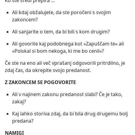
Ko ste sredi prepira ...
Ali kdaj obžalujete, da ste poročeni s svojim
zakoncem?
Ali sanjarite o tem, da bi bili s kom drugim?
Ali govorite kaj podobnega kot »Zapuščam te« ali
»Poiskal si bom nekoga, ki me bo cenil«?
Če ste na eno ali več vprašanj odgovorili pritrdilno, je
zdaj čas, da okrepite svojo predanost.
Z ZAKONCEM SE POGOVORITE
Ali v najinem zakonu predanost slabi? Če je tako,
zakaj?
Kaj lahko storiva zdaj, da bi bila drug drugemu bolj
predana?
NAMIGI