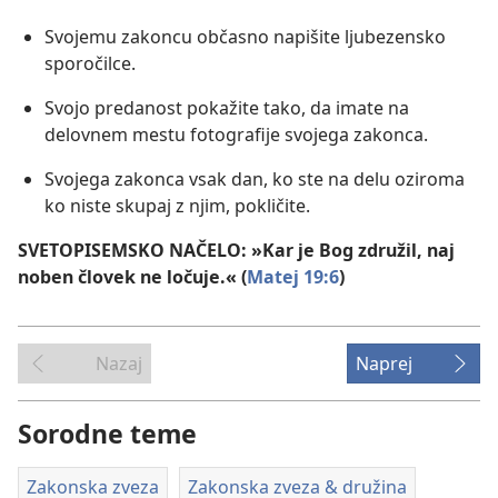
Svojemu zakoncu občasno napišite ljubezensko
sporočilce.
Svojo predanost pokažite tako, da imate na
delovnem mestu fotografije svojega zakonca.
Svojega zakonca vsak dan, ko ste na delu oziroma
ko niste skupaj z njim, pokličite.
SVETOPISEMSKO NAČELO: »Kar je Bog združil, naj
noben človek ne ločuje.« (
Matej 19:6
)
Nazaj
Naprej
Sorodne teme
Zakonska zveza
Zakonska zveza & družina