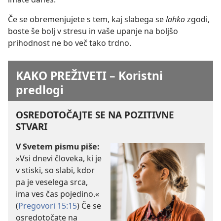
Če se obremenjujete s tem, kaj slabega se
lahko
zgodi,
boste še bolj v stresu in vaše upanje na boljšo
prihodnost ne bo več tako trdno.
KAKO PREŽIVETI – Koristni
predlogi
OSREDOTOČAJTE SE NA POZITIVNE
STVARI
V Svetem pismu piše:
»Vsi dnevi človeka, ki je
v stiski, so slabi, kdor
pa je veselega srca,
ima ves čas pojedino.«
(
Pregovori 15:15
) Če se
osredotočate na