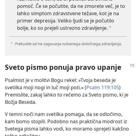
pomoč. Če se počutite, da ne zmorete več, je to
lahko simptom zdravstvene težave, kot je na
primer depresija. Veliko ljudi se je počutilo
bolje, ko so prejeli ustrezno zdravljenje.
a
Prebudite se!
ne zagovarja nobenega določnega zdravljenja.
a
Sveto pismo ponuja pravo upanje
Psalmist je v molitvi Bogu rekel: »Tvoja beseda je
svetilka moji nogi in luč moji poti.« (
Psalm 119:105
)
Premislite, zakaj lahko to rečemo za Sveto pismo, ki je
Božja Beseda.
V temni noči nam svetilka pomaga, da se odločimo,
kam bomo stopili. Podobno nas praktična modrost iz
Svetega pisma lahko vodi, ko moramo sprejeti kakšno
težko odločitev.