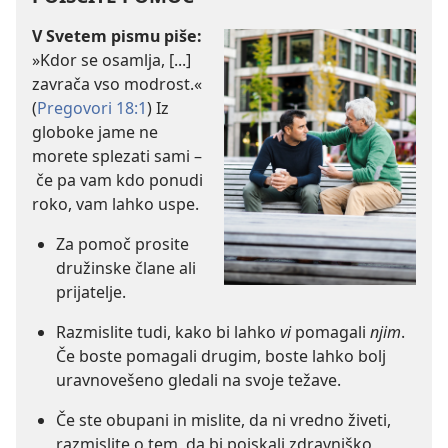
V Svetem pismu piše:
»Kdor se osamlja, [...]
zavrača vso modrost.«
(
Pregovori 18:1
) Iz
globoke jame ne
morete splezati sami –
če pa vam kdo ponudi
roko, vam lahko uspe.
Za pomoč prosite
družinske člane ali
prijatelje.
Razmislite tudi, kako bi lahko
vi
pomagali
njim
.
Če boste pomagali drugim, boste lahko bolj
uravnovešeno gledali na svoje težave.
Če ste obupani in mislite, da ni vredno živeti,
razmislite o tem, da bi poiskali zdravniško