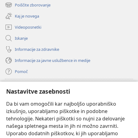
novo
Poiščite zborovanje
(odpre
okno)
novo
Kaj je novega
okno)
Videoposnetki
Iskanje
Informacije za zdravnike
Informacije za javne uslužbence in medije
Pomoč
Doniranje
(odpre
Nastavitve zasebnosti
novo
okno)
Da bi vam omogočili kar najboljšo uporabniško
Watchtowerjeva SPLETNA KNJIŽNICA™
(odpre
izkušnjo, uporabljamo piškotke in podobne
novo
®
JW Hub
tehnologije. Nekateri piškotki so nujni za delovanje
okno)
(odpre
našega spletnega mesta in jih ni možno zavrniti.
novo
®
JW Library
okno)
Uporabo dodatnih piškotkov, ki jih uporabljamo