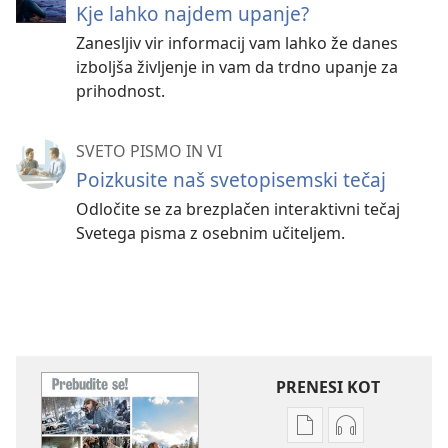
Kje lahko najdem upanje?
Zanesljiv vir informacij vam lahko že danes
izboljša življenje in vam da trdno upanje za
prihodnost.
SVETO PISMO IN VI
Poizkusite naš svetopisemski tečaj
Odločite se za brezplačen interaktivni tečaj
Svetega pisma z osebnim učiteljem.
PRENESI KOT
Možnosti
Možnosti