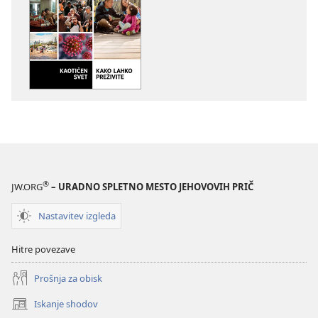
prenosa
prenosa
za
zvočnih
publikacije
posnetkov
PREBUDITE
PREBUDITE
SE!
SE!
Kaotičen
Kaotičen
svet
svet
–
–
kako
kako
lahko
lahko
preživite?
preživite?
®
JW.ORG
– URADNO SPLETNO MESTO JEHOVOVIH PRIČ
Nastavitev izgleda
Hitre povezave
Prošnja za obisk
Iskanje shodov
(odpre