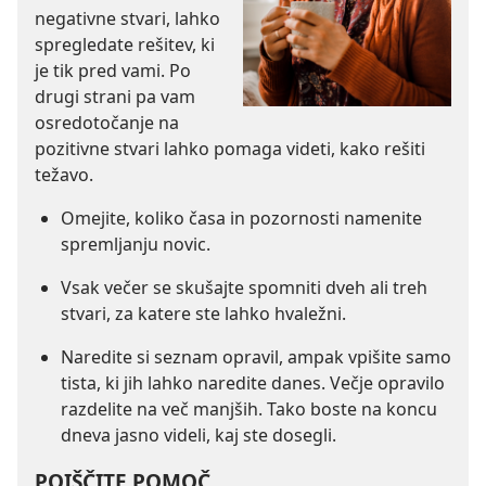
negativne stvari, lahko
spregledate rešitev, ki
je tik pred vami. Po
drugi strani pa vam
osredotočanje na
pozitivne stvari lahko pomaga videti, kako rešiti
težavo.
Omejite, koliko časa in pozornosti namenite
spremljanju novic.
Vsak večer se skušajte spomniti dveh ali treh
stvari, za katere ste lahko hvaležni.
Naredite si seznam opravil, ampak vpišite samo
tista, ki jih lahko naredite danes. Večje opravilo
razdelite na več manjših. Tako boste na koncu
dneva jasno videli, kaj ste dosegli.
POIŠČITE POMOČ