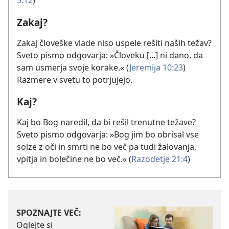
5:12
)
Zakaj?
Zakaj človeške vlade niso uspele rešiti naših težav?
Sveto pismo odgovarja: »Človeku [...] ni dano, da
sam usmerja svoje korake.« (
Jeremija 10:23
)
Razmere v svetu to potrjujejo.
Kaj?
Kaj bo Bog naredil, da bi rešil trenutne težave?
Sveto pismo odgovarja: »Bog jim bo obrisal vse
solze z oči in smrti ne bo več pa tudi žalovanja,
vpitja in bolečine ne bo več.« (
Razodetje 21:4
)
SPOZNAJTE VEČ:
Oglejte si