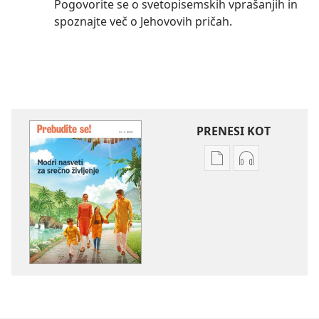
Pogovorite se o svetopisemskih vprašanjih in
spoznajte več o Jehovovih pričah.
PRENESI KOT
Možnosti
Možnosti
prenosa
prenosa
za
zvočnih
publikacije
posnetkov
PREBUDITE
PREBUDITE
SE!
SE!
Modri
Modri
nasveti
nasveti
za
za