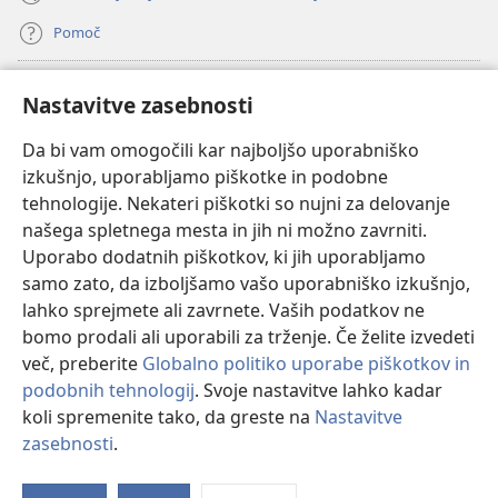
Pomoč
Doniranje
(odpre
Nastavitve zasebnosti
novo
okno)
Da bi vam omogočili kar najboljšo uporabniško
Watchtowerjeva SPLETNA KNJIŽNICA™
(odpre
izkušnjo, uporabljamo piškotke in podobne
novo
®
JW Hub
tehnologije. Nekateri piškotki so nujni za delovanje
okno)
(odpre
našega spletnega mesta in jih ni možno zavrniti.
novo
®
JW Library
okno)
Uporabo dodatnih piškotkov, ki jih uporabljamo
samo zato, da izboljšamo vašo uporabniško izkušnjo,
Watchtower Library
lahko sprejmete ali zavrnete. Vaših podatkov ne
bomo prodali ali uporabili za trženje. Če želite izvedeti
več, preberite
Globalno politiko uporabe piškotkov in
podobnih tehnologij
. Svoje nastavitve lahko kadar
Copyright
© 2026 Watch Tower Bible and Tract Society of Pennsylvania.
koli spremenite tako, da greste na
Nastavitve
POGOJI UPORABE
|
POLITIKA ZASEBNOSTI
|
NASTAVITVE
zasebnosti
.
Pr
ZASEBNOSTI
Vs