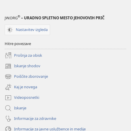
srečno
srečno
življenje
življenje
®
JW.ORG
– URADNO SPLETNO MESTO JEHOVOVIH PRIČ
Nastavitev izgleda
Hitre povezave
Prošnja za obisk
Iskanje shodov
(odpre
novo
Poiščite zborovanje
(odpre
okno)
novo
Kaj je novega
okno)
Videoposnetki
Iskanje
Informacije za zdravnike
Informacije za javne uslužbence in medije