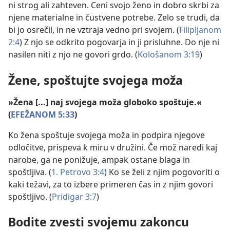
ni strog ali zahteven. Ceni svojo ženo in dobro skrbi za
njene materialne in čustvene potrebe. Zelo se trudi, da
bi jo osrečil, in ne vztraja vedno pri svojem. (
Filipljanom
2:4
) Z njo se odkrito pogovarja in ji prisluhne. Do nje ni
nasilen niti z njo ne govori grdo. (
Kološanom 3:19
)
Žene, spoštujte svojega moža
»Žena [...] naj svojega moža globoko spoštuje.«
(
EFEŽANOM 5:33
)
Ko žena spoštuje svojega moža in podpira njegove
odločitve, prispeva k miru v družini. Če mož naredi kaj
narobe, ga ne ponižuje, ampak ostane blaga in
spoštljiva. (
1. Petrovo 3:4
) Ko se želi z njim pogovoriti o
kaki težavi, za to izbere primeren čas in z njim govori
spoštljivo. (
Pridigar 3:7
)
Bodite zvesti svojemu zakoncu