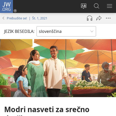
JW.ORG
Prijava
(odpre
Spremeni
Iskanje
PO
novo
jezik
po
ME
Prebudite se! | Št. 1, 2021
okno)
spletnega
JW.ORG
mesta
JEZIK BESEDILA:
Modri nasveti za srečno