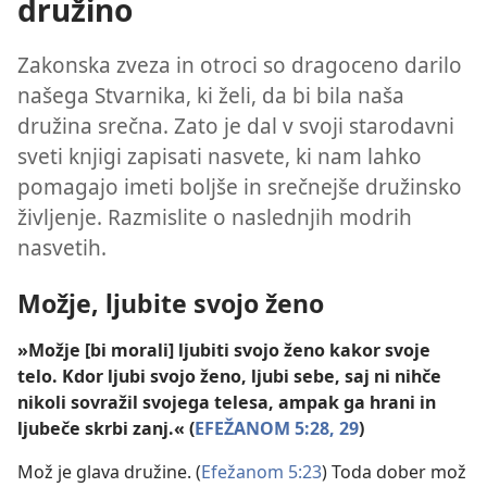
družino
Zakonska zveza in otroci so dragoceno darilo
našega Stvarnika, ki želi, da bi bila naša
družina srečna. Zato je dal v svoji starodavni
sveti knjigi zapisati nasvete, ki nam lahko
pomagajo imeti boljše in srečnejše družinsko
življenje. Razmislite o naslednjih modrih
nasvetih.
Možje, ljubite svojo ženo
»Možje [bi morali] ljubiti svojo ženo kakor svoje
telo. Kdor ljubi svojo ženo, ljubi sebe, saj ni nihče
nikoli sovražil svojega telesa, ampak ga hrani in
ljubeče skrbi zanj.« (
EFEŽANOM 5:28, 29
)
Mož je glava družine. (
Efežanom 5:23
) Toda dober mož