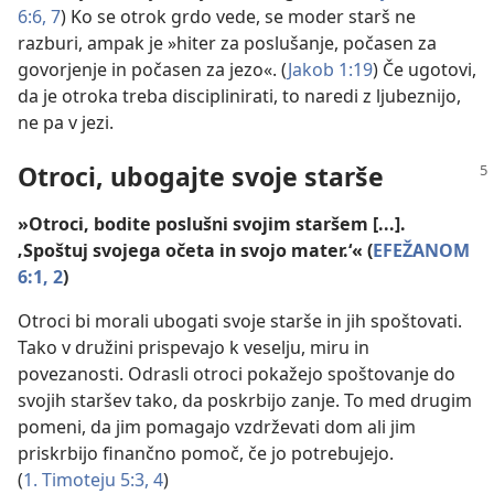
6:6, 7
) Ko se otrok grdo vede, se moder starš ne
razburi, ampak je »hiter za poslušanje, počasen za
govorjenje in počasen za jezo«. (
Jakob 1:19
) Če ugotovi,
da je otroka treba disciplinirati, to naredi z ljubeznijo,
ne pa v jezi.
Otroci, ubogajte svoje starše
»Otroci, bodite poslušni svojim staršem [...].
‚Spoštuj svojega očeta in svojo mater.‘« (
EFEŽANOM
6:1, 2
)
Otroci bi morali ubogati svoje starše in jih spoštovati.
Tako v družini prispevajo k veselju, miru in
povezanosti. Odrasli otroci pokažejo spoštovanje do
svojih staršev tako, da poskrbijo zanje. To med drugim
pomeni, da jim pomagajo vzdrževati dom ali jim
priskrbijo finančno pomoč, če jo potrebujejo.
(
1. Timoteju 5:3, 4
)