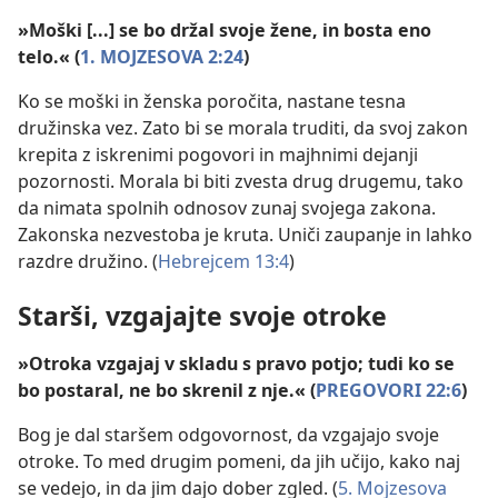
»Moški [...] se bo držal svoje žene, in bosta eno
telo.« (
1. MOJZESOVA 2:24
)
Ko se moški in ženska poročita, nastane tesna
družinska vez. Zato bi se morala truditi, da svoj zakon
krepita z iskrenimi pogovori in majhnimi dejanji
pozornosti. Morala bi biti zvesta drug drugemu, tako
da nimata spolnih odnosov zunaj svojega zakona.
Zakonska nezvestoba je kruta. Uniči zaupanje in lahko
razdre družino. (
Hebrejcem 13:4
)
Starši, vzgajajte svoje otroke
»Otroka vzgajaj v skladu s pravo potjo; tudi ko se
bo postaral, ne bo skrenil z nje.« (
PREGOVORI 22:6
)
Bog je dal staršem odgovornost, da vzgajajo svoje
otroke. To med drugim pomeni, da jih učijo, kako naj
se vedejo, in da jim dajo dober zgled. (
5. Mojzesova