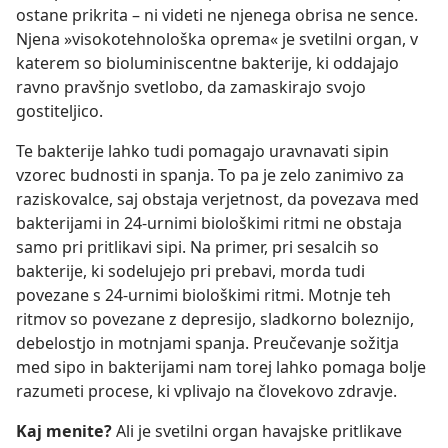
ostane prikrita – ni videti ne njenega obrisa ne sence.
Njena »visokotehnološka oprema« je svetilni organ, v
katerem so bioluminiscentne bakterije, ki oddajajo
ravno pravšnjo svetlobo, da zamaskirajo svojo
gostiteljico.
Te bakterije lahko tudi pomagajo uravnavati sipin
vzorec budnosti in spanja. To pa je zelo zanimivo za
raziskovalce, saj obstaja verjetnost, da povezava med
bakterijami in 24-urnimi biološkimi ritmi ne obstaja
samo pri pritlikavi sipi. Na primer, pri sesalcih so
bakterije, ki sodelujejo pri prebavi, morda tudi
povezane s 24-urnimi biološkimi ritmi. Motnje teh
ritmov so povezane z depresijo, sladkorno boleznijo,
debelostjo in motnjami spanja. Preučevanje sožitja
med sipo in bakterijami nam torej lahko pomaga bolje
razumeti procese, ki vplivajo na človekovo zdravje.
Kaj menite?
Ali je svetilni organ havajske pritlikave