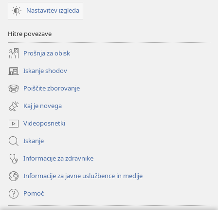
Nastavitev izgleda
Hitre povezave
Prošnja za obisk
Iskanje shodov
(odpre
novo
Poiščite zborovanje
(odpre
okno)
novo
Kaj je novega
okno)
Videoposnetki
Iskanje
Informacije za zdravnike
Informacije za javne uslužbence in medije
Pomoč
Doniranje