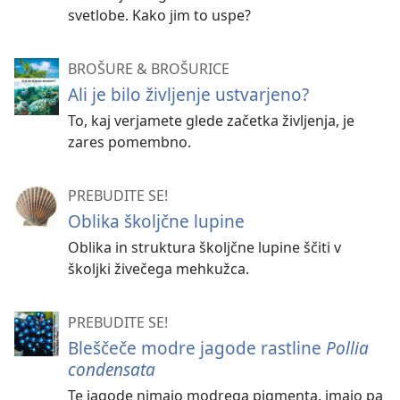
svetlobe. Kako jim to uspe?
BROŠURE & BROŠURICE
Ali je bilo življenje ustvarjeno?
To, kaj verjamete glede začetka življenja, je
zares pomembno.
PREBUDITE SE!
Oblika školjčne lupine
Oblika in struktura školjčne lupine ščiti v
školjki živečega mehkužca.
PREBUDITE SE!
Bleščeče modre jagode rastline
Pollia
condensata
Te jagode nimajo modrega pigmenta, imajo pa