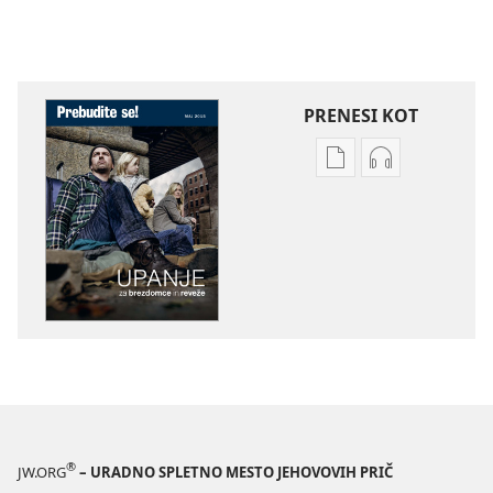
PRENESI KOT
Možnosti
Možnosti
prenosa
prenosa
za
zvočnih
publikacije
posnetkov
PREBUDITE
PREBUDITE
SE!
SE!
Upanje
Upanje
za
za
brezdomce
brezdomce
in
in
reveže
reveže
®
JW.ORG
– URADNO SPLETNO MESTO JEHOVOVIH PRIČ