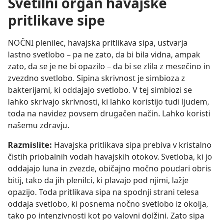
Svetilni organ havajske
pritlikave sipe
NOČNI plenilec, havajska pritlikava sipa, ustvarja
lastno svetlobo – pa ne zato, da bi bila vidna, ampak
zato, da se je ne bi opazilo – da bi se zlila z mesečino in
zvezdno svetlobo. Sipina skrivnost je simbioza z
bakterijami, ki oddajajo svetlobo. V tej simbiozi se
lahko skrivajo skrivnosti, ki lahko koristijo tudi ljudem,
toda na navidez povsem drugačen način. Lahko koristi
našemu zdravju.
Razmislite:
Havajska pritlikava sipa prebiva v kristalno
čistih priobalnih vodah havajskih otokov. Svetloba, ki jo
oddajajo luna in zvezde, običajno močno poudari obris
bitij, tako da jih plenilci, ki plavajo pod njimi, lažje
opazijo. Toda pritlikava sipa na spodnji strani telesa
oddaja svetlobo, ki posnema nočno svetlobo iz okolja,
tako po intenzivnosti kot po valovni dolžini. Zato sipa