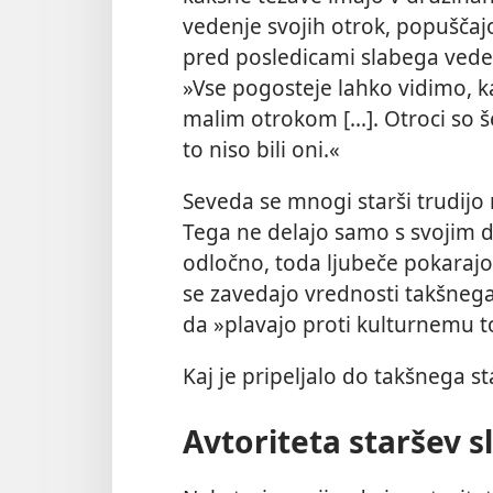
vedenje svojih otrok, popuščaj
pred posledicami slabega veden
»Vse pogosteje lahko vidimo, k
malim otrokom [...]. Otroci so š
to niso bili oni.«
Seveda se mnogi starši trudijo 
Tega ne delajo samo s svojim 
odločno, toda ljubeče pokarajo,
se zavedajo vrednosti takšnega
da »plavajo proti kulturnemu t
Kaj je pripeljalo do takšnega sta
Avtoriteta staršev s