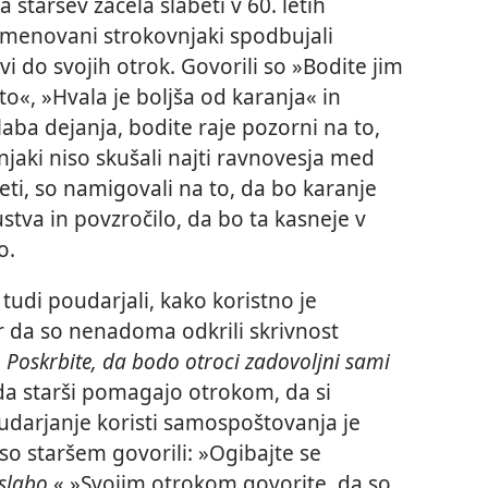
a staršev začela slabeti v 60. letih
 imenovani strokovnjaki spodbujali
ivi do svojih otrok. Govorili so »Bodite jim
eto«, »Hvala je boljša od karanja« in
aba dejanja, bodite raje pozorni na to,
jaki niso skušali najti ravnovesja med
eti, so namigovali na to, da bo karanje
tva in povzročilo, da bo ta kasneje v
o.
udi poudarjali, kako koristno je
r da so nenadoma odkrili skrivnost
:
Poskrbite, da bodo otroci zadovoljni sami
a starši pomagajo otrokom, da si
udarjanje koristi samospoštovanja je
 so staršem govorili: »Ogibajte se
slabo
.« »Svojim otrokom govorite, da so