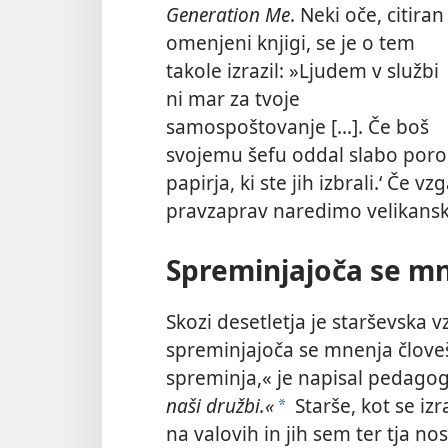
Generation Me
. Neki oče, citiran
omenjeni knjigi, se je o tem
takole izrazil: »Ljudem v službi
ni mar za tvoje
samospoštovanje [...]. Če boš
svojemu šefu oddal slabo poroči
papirja, ki ste jih izbrali.‘ Če
pravzaprav naredimo velikans
Spreminjajoča se m
Skozi desetletja je starševska 
spreminjajoča se mnenja člove
spreminja,« je napisal pedago
naši družbi.«
Starše, kot se iz
*
na valovih in jih sem ter tja nos