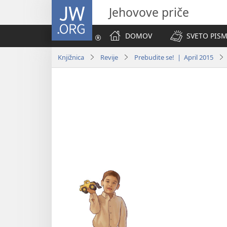
JW.ORG
Jehovove priče
DOMOV
SVETO PISM
Knjižnica
Revije
Prebudite se! | April 2015