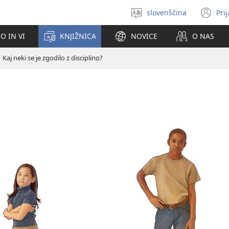
slovenščina
Pri
Izberite
(o
jezik
no
O IN VI
KNJIŽNICA
NOVICE
O NAS
ok
Kaj neki se je zgodilo z disciplino?