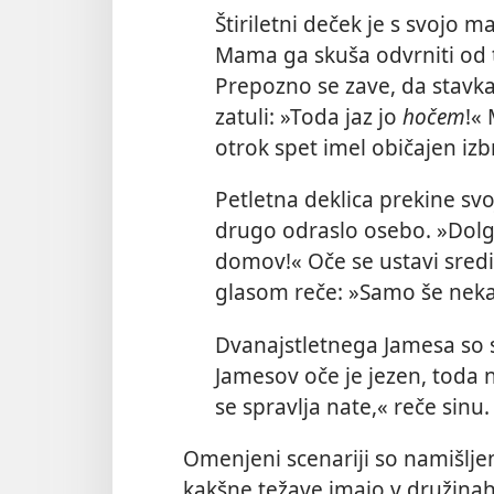
Štiriletni deček je s svojo m
Mama ga skuša odvrniti od te
Prepozno se zave, da stavk
zatuli: »Toda jaz jo
hočem
!«
otrok spet imel običajen izb
Petletna deklica prekine sv
drugo odraslo osebo. »Dolgč
domov!« Oče se ustavi sredi 
glasom reče: »Samo še nekaj
Dvanajstletnega Jamesa so spe
Jamesov oče je jezen, toda 
se spravlja nate,« reče sinu
Omenjeni scenariji so namišlje
kakšne težave imajo v družinah