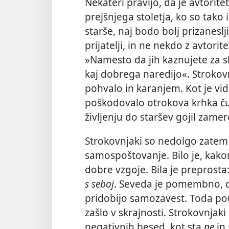
Nekateri pravijo, da je avtoritet
prejšnjega stoletja, ko so tako
starše, naj bodo bolj prizaneslj
prijatelji, in ne nekdo z avtorit
»Namesto da jih kaznujete za sl
kaj dobrega naredijo«. Strokovn
pohvalo in karanjem. Kot je vid
poškodovalo otrokova krhka čus
življenju do staršev gojil zamer
Strokovnjaki so nedolgo zatem t
samospoštovanje. Bilo je, kako
dobre vzgoje. Bila je preprosta
s seboj
. Seveda je pomembno, d
pridobijo samozavest. Toda po
zašlo v skrajnosti. Strokovnjaki
negativnih besed, kot sta
ne
in