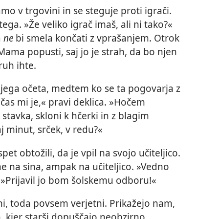
amo v trgovini in se steguje proti igrači.
ga. »Že veliko igrač imaš, ali ni tako?«
a
ne
bi smela končati z vprašanjem. Otrok
 Mama popusti, saj jo je strah, da bo njen
ruh ihte.
ojega očeta, medtem ko se ta pogovarja z
as mi je,« pravi deklica. »Hočem
stavka, skloni k hčerki in z blagim
 minut, srček, v redu?«
t obtožili, da je vpil na svojo učiteljico.
ne na sina, ampak na učiteljico. »Vedno
. »Prijavil jo bom šolskemu odboru!«
ni, toda povsem verjetni. Prikažejo nam,
, kjer starši dopuščajo neobzirno