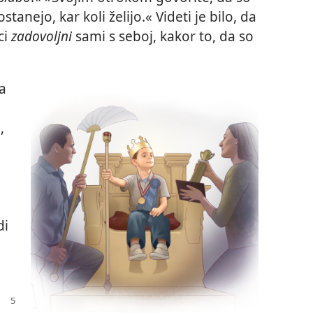
anejo, kar koli želijo.« Videti je bilo, da
ci
zadovoljni
sami s seboj, kakor to, da so
da
,
di