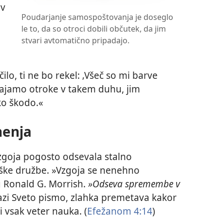
 v
Poudarjanje samospoštovanja je doseglo
le to, da so otroci dobili občutek, da jim
stvari avtomatično pripadajo.
lo, ti ne bo rekel: ‚Všeč so mi barve
 vzgajamo otroke v takem duhu, jim
ko škodo.«
nenja
vzgoja pogosto odsevala stalno
ške družbe. »Vzgoja se nenehno
g Ronald G. Morrish.
»Odseva spremembe v
razi Sveto pismo, zlahka premetava kakor
i vsak veter nauka. (
Efežanom 4:14
)