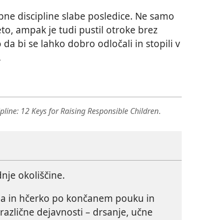
pne discipline slabe posledice. Ne samo
eto, ampak je tudi pustil otroke brez
 da bi se lahko dobro odločali in stopili v
.
ipline: 12 Keys for Raising Responsible Children
.
dnje okoliščine.
na in hčerko po končanem pouku in
različne dejavnosti – drsanje, učne