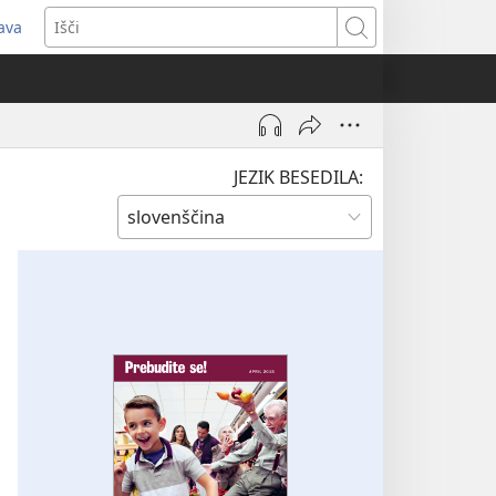
java
dpre
Išči
vo
no)
JEZIK BESEDILA: