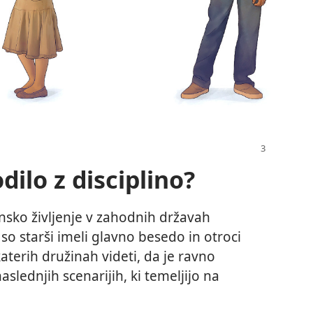
dilo z disciplino?
žinsko življenje v zahodnih državah
o starši imeli glavno besedo in otroci
katerih družinah videti, da je ravno
slednjih scenarijih, ki temeljijo na