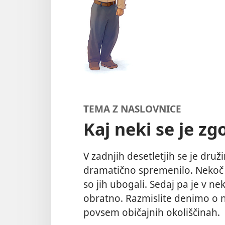
TEMA Z NASLOVNICE
Kaj neki se je zgo
V zadnjih desetletjih se je dru
dramatično spremenilo. Nekoč s
so jih ubogali. Sedaj pa je v ne
obratno. Razmislite denimo o na
povsem običajnih okoliščinah.