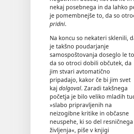
nekaj posebnega in da lahko post
je pomembnejše to, da so otro
pridni
.
Na koncu so nekateri sklenili, 
je takšno poudarjanje
samospoštovanja doseglo le to
da so otroci dobili občutek, da
jim stvari avtomatično
pripadajo, kakor če bi jim svet
kaj
dolgoval
. Zaradi takšnega
početja je bilo veliko mladih tu
»slabo pripravljenih na
neizogibne kritike in občasne
neuspehe, ki so del resničnega
življenja«,
piše v knjigi