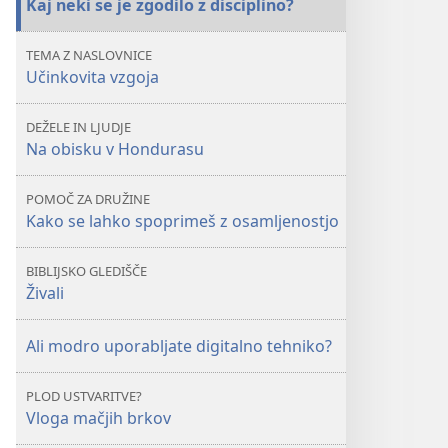
Kaj neki se je zgodilo z disciplino?
se
se
je
je
TEMA Z NASLOVNICE
zgodilo
zgodilo
Učinkovita vzgoja
z
z
disciplino?
disciplino?
DEŽELE IN LJUDJE
Na obisku v Hondurasu
POMOČ ZA DRUŽINE
Kako se lahko spoprimeš z osamljenostjo
BIBLIJSKO GLEDIŠČE
Živali
Ali modro uporabljate digitalno tehniko?
PLOD USTVARITVE?
Vloga mačjih brkov