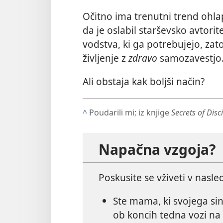
Očitno ima trenutni trend ohla
da je oslabil starševsko avtorit
vodstva, ki ga potrebujejo, zato
življenje z
zdravo
samozavestjo
Ali obstaja kak boljši način?
^
Poudarili mi; iz knjige
Secrets of Disc
Napačna vzgoja?
Poskusite se vživeti v nasle
Ste mama, ki svojega si
ob koncih tedna vozi na 