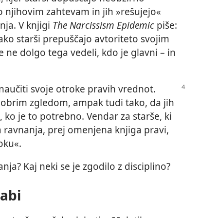
o njihovim zahtevam in jih »rešujejo«
ja. V knjigi
The Narcissism Epidemic
piše:
ako starši prepuščajo avtoriteto svojim
e ne dolgo tega vedeli, kdo je glavni – in
naučiti svoje otroke pravih vrednot.
dobrim zgledom, ampak tudi tako, da jih
 ko je to potrebno. Vendar za starše, ki
 ravnanja, prej omenjena knjiga pravi,
oku«.
nja? Kaj neki se je zgodilo z disciplino?
labi