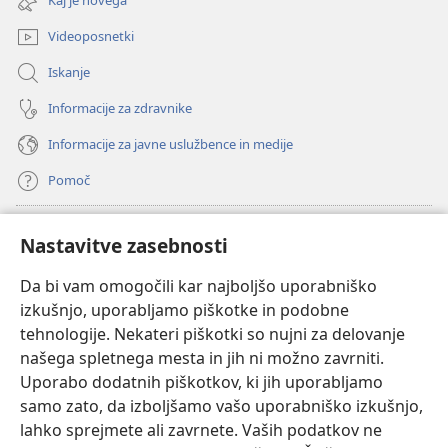
Kaj je novega
okno)
Videoposnetki
Iskanje
Informacije za zdravnike
Informacije za javne uslužbence in medije
Pomoč
Doniranje
(odpre
Nastavitve zasebnosti
novo
okno)
Da bi vam omogočili kar najboljšo uporabniško
Watchtowerjeva SPLETNA KNJIŽNICA™
(odpre
izkušnjo, uporabljamo piškotke in podobne
novo
®
JW Hub
tehnologije. Nekateri piškotki so nujni za delovanje
okno)
(odpre
našega spletnega mesta in jih ni možno zavrniti.
novo
®
JW Library
okno)
Uporabo dodatnih piškotkov, ki jih uporabljamo
samo zato, da izboljšamo vašo uporabniško izkušnjo,
Watchtower Library
lahko sprejmete ali zavrnete. Vaših podatkov ne