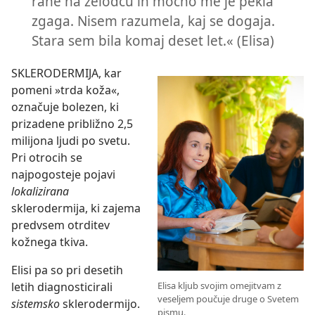
rane na želodcu in močno me je pekla
zgaga. Nisem razumela, kaj se dogaja.
Stara sem bila komaj deset let.« (Elisa)
SKLERODERMIJA, kar
pomeni »trda koža«,
označuje bolezen, ki
prizadene približno 2,5
milijona ljudi po svetu.
Pri otrocih se
najpogosteje pojavi
lokalizirana
sklerodermija, ki zajema
predvsem otrditev
kožnega tkiva.
Elisi pa so pri desetih
letih diagnosticirali
Elisa kljub svojim omejitvam z
veseljem poučuje druge o Svetem
sistemsko
sklerodermijo.
pismu.