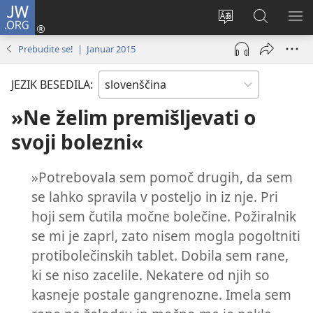
JW.ORG
Prijava
(odpre
Spremeni
Iskanje
PO
novo
jezik
po
ME
Prebudite se! | Januar 2015
okno)
spletnega
JW.ORG
mesta
JEZIK BESEDILA:
»Ne želim premišljevati o
svoji bolezni«
»Potrebovala sem pomoč drugih, da sem
se lahko spravila v posteljo in iz nje. Pri
hoji sem čutila močne bolečine. Požiralnik
se mi je zaprl, zato nisem mogla pogoltniti
protibolečinskih tablet. Dobila sem rane,
ki se niso zacelile. Nekatere od njih so
kasneje postale gangrenozne. Imela sem