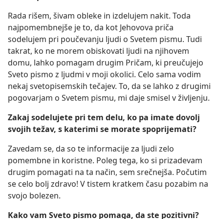
Rada rišem, šivam obleke in izdelujem nakit. Toda
najpomembnejše je to, da kot Jehovova priča
sodelujem pri poučevanju ljudi o Svetem pismu. Tudi
takrat, ko ne morem obiskovati ljudi na njihovem
domu, lahko pomagam drugim Pričam, ki preučujejo
Sveto pismo z ljudmi v moji okolici. Celo sama vodim
nekaj svetopisemskih tečajev. To, da se lahko z drugimi
pogovarjam o Svetem pismu, mi daje smisel v življenju.
Zakaj sodelujete pri tem delu, ko pa imate dovolj
svojih težav, s katerimi se morate spoprijemati?
Zavedam se, da so te informacije za ljudi zelo
pomembne in koristne. Poleg tega, ko si prizadevam
drugim pomagati na ta način, sem srečnejša. Počutim
se celo bolj zdravo! V tistem kratkem času pozabim na
svojo bolezen.
Kako vam Sveto pismo pomaga, da ste pozitivni?