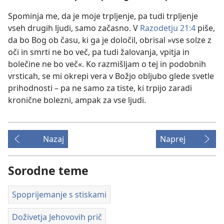
Spominja me, da je moje trpljenje, pa tudi trpljenje
vseh drugih ljudi, samo začasno. V
Razodetju 21:4
piše,
da bo Bog ob času, ki ga je določil, obrisal »vse solze z
oči in smrti ne bo več, pa tudi žalovanja, vpitja in
bolečine ne bo več«. Ko razmišljam o tej in podobnih
vrsticah, se mi okrepi vera v Božjo obljubo glede svetle
prihodnosti – pa ne samo za tiste, ki trpijo zaradi
kronične bolezni, ampak za vse ljudi.
Nazaj
Naprej
Sorodne teme
Spoprijemanje s stiskami
Doživetja Jehovovih prič