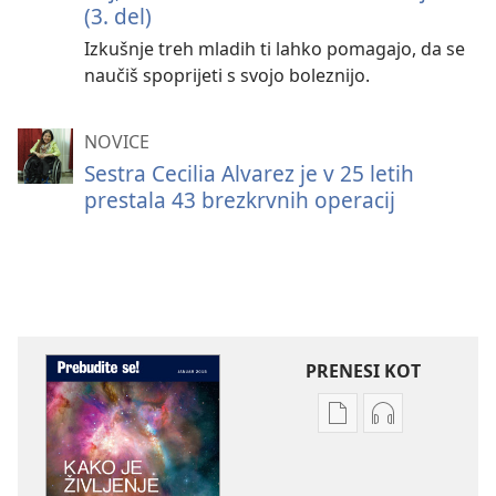
(3. del)
Izkušnje treh mladih ti lahko pomagajo, da se
naučiš spoprijeti s svojo boleznijo.
NOVICE
Sestra Cecilia Alvarez je v 25 letih
prestala 43 brezkrvnih operacij
PRENESI KOT
Možnosti
Možnosti
prenosa
prenosa
za
zvočnih