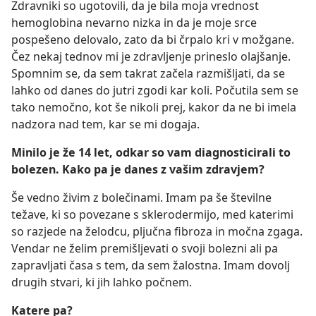
Zdravniki so ugotovili, da je bila moja vrednost
hemoglobina nevarno nizka in da je moje srce
pospešeno delovalo, zato da bi črpalo kri v možgane.
Čez nekaj tednov mi je zdravljenje prineslo olajšanje.
Spomnim se, da sem takrat začela razmišljati, da se
lahko od danes do jutri zgodi kar koli. Počutila sem se
tako nemočno, kot še nikoli prej, kakor da ne bi imela
nadzora nad tem, kar se mi dogaja.
Minilo je že 14 let, odkar so vam diagnosticirali to
bolezen. Kako pa je danes z vašim zdravjem?
Še vedno živim z bolečinami. Imam pa še številne
težave, ki so povezane s sklerodermijo, med katerimi
so razjede na želodcu, pljučna fibroza in močna zgaga.
Vendar ne želim premišljevati o svoji bolezni ali pa
zapravljati časa s tem, da sem žalostna. Imam dovolj
drugih stvari, ki jih lahko počnem.
Katere pa?