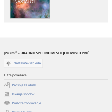
publikacije
posnetkov
PREBUDITE
PREBUDITE
SE!
SE!
Kako
Kako
je
je
življenje
življenje
nastalo?
nastalo?
®
JW.ORG
– URADNO SPLETNO MESTO JEHOVOVIH PRIČ
Nastavitev izgleda
Hitre povezave
Prošnja za obisk
Iskanje shodov
(odpre
novo
Poiščite zborovanje
(odpre
okno)
novo