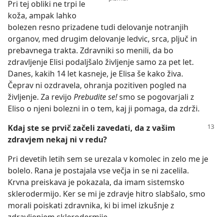
Pri tej obliki ne trpi le
koža, ampak lahko
bolezen resno prizadene tudi delovanje notranjih
organov, med drugim delovanje ledvic, srca, pljuč in
prebavnega trakta. Zdravniki so menili, da bo
zdravljenje Elisi podaljšalo življenje samo za pet let.
Danes, kakih 14 let kasneje, je Elisa še kako živa.
Čeprav ni ozdravela, ohranja pozitiven pogled na
življenje. Za revijo
Prebudite se!
smo se pogovarjali z
Eliso o njeni bolezni in o tem, kaj ji pomaga, da zdrži.
Kdaj ste se prvič začeli zavedati, da z vašim
zdravjem nekaj ni v redu?
Pri devetih letih sem se urezala v komolec in zelo me je
bolelo. Rana je postajala vse večja in se ni zacelila.
Krvna preiskava je pokazala, da imam sistemsko
sklerodermijo. Ker se mi je zdravje hitro slabšalo, smo
morali poiskati zdravnika, ki bi imel izkušnje z
zdravljenjem sklerodermije.