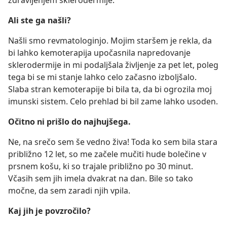
Ali ste ga našli?
Našli smo revmatologinjo. Mojim staršem je rekla, da
bi lahko kemoterapija upočasnila napredovanje
sklerodermije in mi podaljšala življenje za pet let, poleg
tega bi se mi stanje lahko celo začasno izboljšalo.
Slaba stran kemoterapije bi bila ta, da bi ogrozila moj
imunski sistem. Celo prehlad bi bil zame lahko usoden.
Očitno ni prišlo do najhujšega.
Ne, na srečo sem še vedno živa! Toda ko sem bila stara
približno 12 let, so me začele mučiti hude bolečine v
prsnem košu, ki so trajale približno po 30 minut.
Včasih sem jih imela dvakrat na dan. Bile so tako
močne, da sem zaradi njih vpila.
Kaj jih je povzročilo?