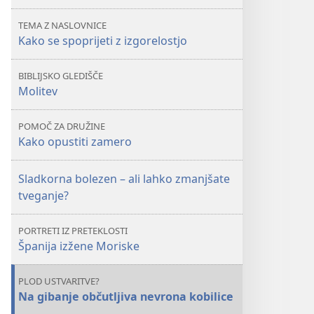
spoprijeti
spoprijeti
TEMA Z NASLOVNICE
z
z
Kako se spoprijeti z izgorelostjo
izgorelostjo
izgorelostjo
BIBLIJSKO GLEDIŠČE
Molitev
POMOČ ZA DRUŽINE
Kako opustiti zamero
Sladkorna bolezen – ali lahko zmanjšate
tveganje?
PORTRETI IZ PRETEKLOSTI
Španija izžene Moriske
PLOD USTVARITVE?
Na gibanje občutljiva nevrona kobilice