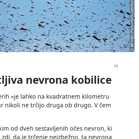
ljiva nevrona kobilice
aterih »je lahko na kvadratnem kilometru
ar nikoli ne trčijo druga ob drugo. V čem
kim od dveh sestavljenih očes nevron, ki
e zdi, da je trčenje neizbežno, ta nevrona