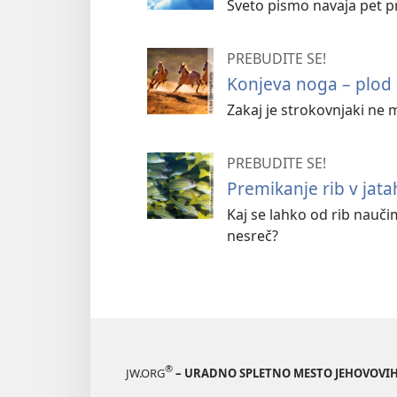
Sveto pismo navaja pet p
PREBUDITE SE!
Konjeva noga – plod 
Zakaj je strokovnjaki ne
PREBUDITE SE!
Premikanje rib v jata
Kaj se lahko od rib nauč
nesreč?
®
JW.ORG
– URADNO SPLETNO MESTO JEHOVOVIH