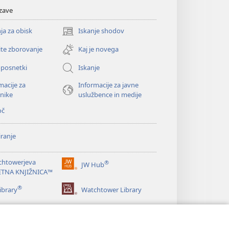
zave
ja za obisk
Iskanje shodov
(odpre
novo
ite zborovanje
Kaj je novega
okno)
oposnetki
Iskanje
macije za
Informacije za javne
nike
uslužbence in medije
oč
ranje
chtowerjeva
®
JW Hub
(odpre
ETNA KNJIŽNICA™
novo
®
okno)
ibrary
Watchtower Library