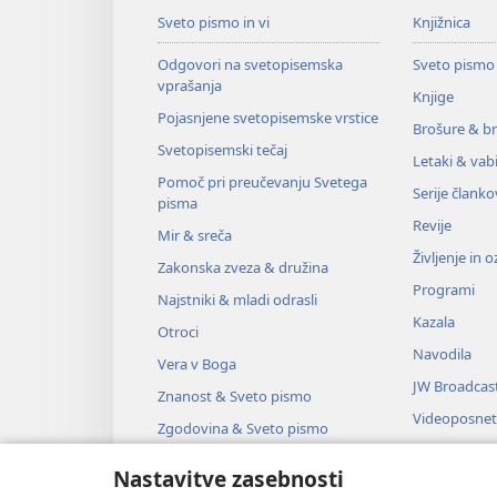
Sveto pismo in vi
Knjižnica
Odgovori na svetopisemska
Sveto pismo
vprašanja
Knjige
Pojasnjene svetopisemske vrstice
Brošure & br
Svetopisemski tečaj
Letaki & vabi
Pomoč pri preučevanju Svetega
Serije članko
pisma
Revije
Mir & sreča
Življenje in 
Zakonska zveza & družina
Programi
Najstniki & mladi odrasli
Kazala
Otroci
Navodila
Vera v Boga
JW Broadcas
Znanost & Sveto pismo
Videoposnet
Zgodovina & Sveto pismo
Glasba
Nastavitve zasebnosti
Zvočne dra