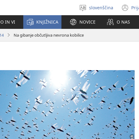
slovenščina
Pri
Izberite
(o
jezik
no
O IN VI
KNJIŽNICA
NOVICE
O NAS
ok
14
Na gibanje občutljiva nevrona kobilice