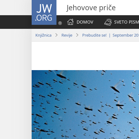
JW.ORG
Jehovove priče
DOMOV
SVETO PISM
Knjižnica
Revije
Prebudite se! | September 20