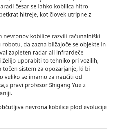
zaradi česar se lahko kobilica hitro
tkrat hitreje, kot človek utripne z
n nevronov kobilice razvili računalniški
obotu, da zazna bližajoče se objekte in
val zapleten radar ali infrardeče
želijo uporabiti to tehniko pri vozilih,
in točen sistem za opozarjanje, ki bi
o veliko se imamo za naučiti od
ica,« pravi profesor Shigang Yue z
aniji.
 občutljiva nevrona kobilice plod evolucije