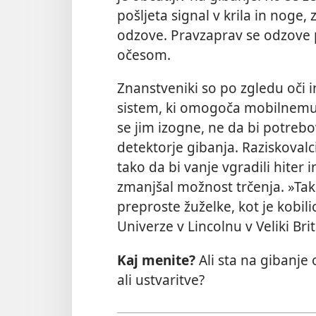
pošljeta signal v krila in noge, 
odzove. Pravzaprav se odzove pe
očesom.
Znanstveniki so po zgledu oči i
sistem, ki omogoča mobilnemu r
se jim izogne, ne da bi potrebo
detektorje gibanja. Raziskovalci 
tako da bi vanje vgradili hiter 
zmanjšal možnost trčenja. »Tak
preproste žuželke, kot je kobil
Univerze v Lincolnu v Veliki Brit
Kaj menite?
Ali sta na gibanje
ali ustvaritve?