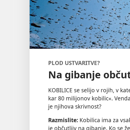
PLOD USTVARITVE?
Na gibanje občut
KOBILICE se selijo v rojih, v k
kar 80 milijonov kobilic«. Vend
je njihova skrivnost?
Razmislite:
Kobilica ima za vsa
je občutljiv na gibanje. Ko se ž