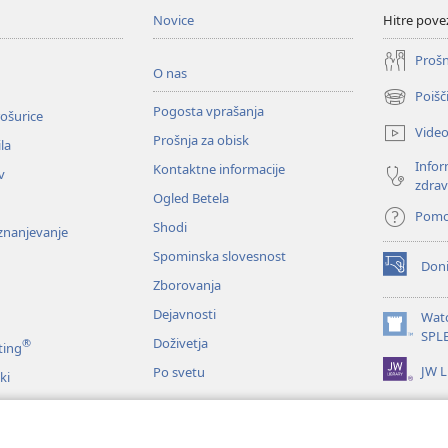
Novice
Hitre pove
Prošn
O nas
Poišč
(odpre
Pogosta vprašanja
ošurice
novo
Vide
Prošnja za obisk
okno)
la
Infor
Kontaktne informacije
v
zdrav
Ogled Betela
Pom
Shodi
oznanjevanje
Spominska slovesnost
Doni
(odpre
Zborovanja
novo
okno)
Dejavnosti
Wat
(odpre
SPL
Doživetja
®
ting
novo
JW L
Po svetu
okno)
ki
me