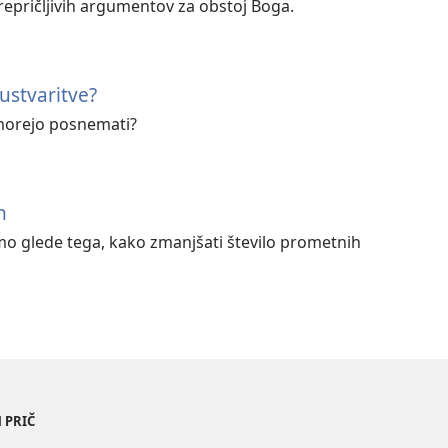
repričljivih argumentov za obstoj Boga.
ustvaritve?
 morejo posnemati?
h
imo glede tega, kako zmanjšati število prometnih
 PRIČ