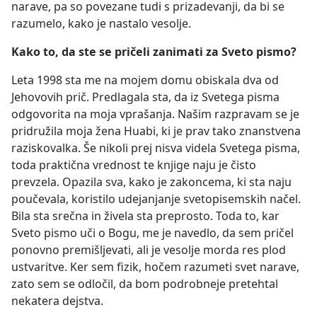
narave, pa so povezane tudi s prizadevanji, da bi se
razumelo, kako je nastalo vesolje.
Kako to, da ste se pričeli zanimati za Sveto pismo?
Leta 1998 sta me na mojem domu obiskala dva od
Jehovovih prič. Predlagala sta, da iz Svetega pisma
odgovorita na moja vprašanja. Našim razpravam se je
pridružila moja žena Huabi, ki je prav tako znanstvena
raziskovalka. Še nikoli prej nisva videla Svetega pisma,
toda praktična vrednost te knjige naju je čisto
prevzela. Opazila sva, kako je zakoncema, ki sta naju
poučevala, koristilo udejanjanje svetopisemskih načel.
Bila sta srečna in živela sta preprosto. Toda to, kar
Sveto pismo uči o Bogu, me je navedlo, da sem pričel
ponovno premišljevati, ali je vesolje morda res plod
ustvaritve. Ker sem fizik, hočem razumeti svet narave,
zato sem se odločil, da bom podrobneje pretehtal
nekatera dejstva.