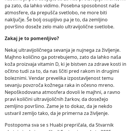
pa zato, da lahko vidimo. Posebna sposobnost naše
atmosfere, da prepušča svetlobo, ne more biti
naključje. Še bolj osupljivo pa je to, da zemljino
površino doseže zelo malo ultravijolične svetlobe.
Zakaj je to pomenljivo?
Nekaj ultravijoličnega sevanja je nujnega za življenje.
Majhno količino ga potrebujemo, zato da lahko naša
koža proizvaja vitamin D, ki je bistven za zdrave kosti in
očitno tudi za to, da nas ščiti pred rakom in drugimi
boleznimi. Vendar prevelika izpostavljenost temu
sevanju povzroča kožnega raka in očesno mreno.
Nepoškodovana atmosfera dovoli le majhni, a ravno
pravi količini ultravijoličnih žarkov, da dosežejo
zemljino površino. Zame je to dokaz, da je nekdo
ustvaril zemljo tako, da je primerna za življenje.
Postopoma sva se s Huabi prepričala, da Stvarnik