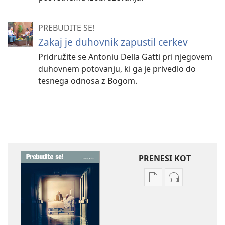
PREBUDITE SE!
Zakaj je duhovnik zapustil cerkev
Pridružite se Antoniu Della Gatti pri njegovem
duhovnem potovanju, ki ga je privedlo do
tesnega odnosa z Bogom.
PRENESI KOT
Možnosti
Možnosti
prenosa
prenosa
za
zvočnih
publikacije
posnetkov