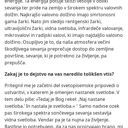
energije. Ta energija potuje skozi vesolje v obliki
sevanja ter pride na zemljo v širokem spektru valovnih
dolžin. Najkrajšo valovno dolžino imajo smrtonosni
gama žarki. Nato jim sledijo rentgenski žarki,
ultravijolični žarki, vidna svetloba, infrardeče valovanje,
mikrovalovi in radijski valovi, ki imajo najdaljšo valovno
dolžino. Osupljivo je to, da naša atmosfera večini
škodljivega sevanja preprečuje dostop do zemljine
površine, sevanje, ki je potrebno za življenje, pa
prepušča.
Zakaj je to dejstvo na vas naredilo tolikšen vtis?
Pritegnil me je začetni del svetopisemske pripovedi o
ustvaritvi, v katerem je omenjen nastanek svetlobe. V
tem delu piše: »Tedaj je Bog rekel: ‚Naj nastane
svetloba.‘ In nastala je svetloba.«
Samo nadvse ozek
*
pas širokega spektra sončevega sevanja sestavlja
vidna svetloba. Vendar pa je ta nujna za življenje.
Rastline jo potrebujejo, da za nas proizvajajo hrano, mi