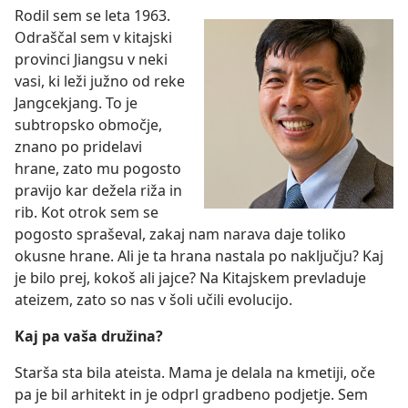
Rodil sem se leta 1963.
Odraščal sem v kitajski
provinci Jiangsu v neki
vasi, ki leži južno od reke
Jangcekjang. To je
subtropsko območje,
znano po pridelavi
hrane, zato mu pogosto
pravijo kar dežela riža in
rib. Kot otrok sem se
pogosto spraševal, zakaj nam narava daje toliko
okusne hrane. Ali je ta hrana nastala po naključju? Kaj
je bilo prej, kokoš ali jajce? Na Kitajskem prevladuje
ateizem, zato so nas v šoli učili evolucijo.
Kaj pa vaša družina?
Starša sta bila ateista. Mama je delala na kmetiji, oče
pa je bil arhitekt in je odprl gradbeno podjetje. Sem