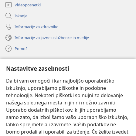
Videoposnetki
Iskanje
Informacije za zdravnike
Informacije za javne uslužbence in medije
Pomoč
Doniranje
(odpre
Nastavitve zasebnosti
novo
okno)
Da bi vam omogočili kar najboljšo uporabniško
Watchtowerjeva SPLETNA KNJIŽNICA™
(odpre
izkušnjo, uporabljamo piškotke in podobne
novo
®
JW Hub
tehnologije. Nekateri piškotki so nujni za delovanje
okno)
(odpre
našega spletnega mesta in jih ni možno zavrniti.
novo
®
JW Library
okno)
Uporabo dodatnih piškotkov, ki jih uporabljamo
samo zato, da izboljšamo vašo uporabniško izkušnjo,
Watchtower Library
lahko sprejmete ali zavrnete. Vaših podatkov ne
bomo prodali ali uporabili za trženje. Če želite izvedeti