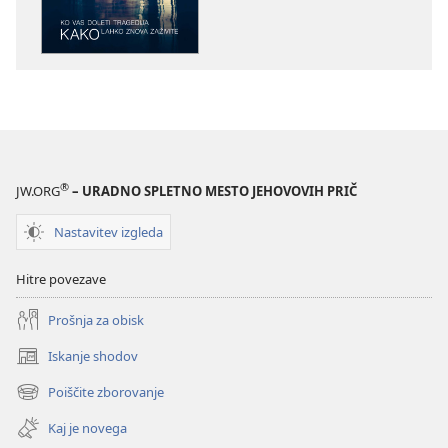
PREBUDITE
PREBUDITE
SE!
SE!
Ko
Ko
vas
vas
doleti
doleti
tragedija
tragedija
–
–
kako
kako
®
JW.ORG
– URADNO SPLETNO MESTO JEHOVOVIH PRIČ
lahko
lahko
znova
znova
Nastavitev izgleda
zaživite
zaživite
Hitre povezave
Prošnja za obisk
Iskanje shodov
(odpre
novo
Poiščite zborovanje
(odpre
okno)
novo
Kaj je novega
okno)