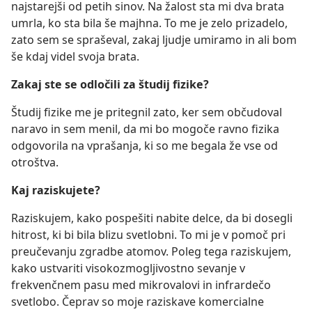
najstarejši od petih sinov. Na žalost sta mi dva brata
umrla, ko sta bila še majhna. To me je zelo prizadelo,
zato sem se spraševal, zakaj ljudje umiramo in ali bom
še kdaj videl svoja brata.
Zakaj ste se odločili za študij fizike?
Študij fizike me je pritegnil zato, ker sem občudoval
naravo in sem menil, da mi bo mogoče ravno fizika
odgovorila na vprašanja, ki so me begala že vse od
otroštva.
Kaj raziskujete?
Raziskujem, kako pospešiti nabite delce, da bi dosegli
hitrost, ki bi bila blizu svetlobni. To mi je v pomoč pri
preučevanju zgradbe atomov. Poleg tega raziskujem,
kako ustvariti visokozmogljivostno sevanje v
frekvenčnem
pasu med mikrovalovi in infrardečo
svetlobo. Čeprav so moje raziskave komercialne