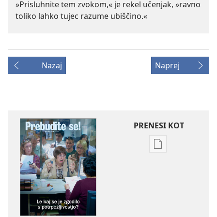
»Prisluhnite tem zvokom,« je rekel učenjak, »ravno
toliko lahko tujec razume ubiščino.«
Nazaj
Naprej
PRENESI KOT
Možnosti
prenosa
za
publikacije
PREBUDITE
SE!