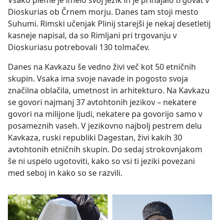
Vsako pleme je imelo svoj jezik in je prihajalo trgovat v
Dioskurias ob Črnem morju. Danes tam stoji mesto
Suhumi. Rimski učenjak Plinij starejši je nekaj desetletij
kasneje napisal, da so Rimljani pri trgovanju v
Dioskuriasu potrebovali 130 tolmačev.
Danes na Kavkazu še vedno živi več kot 50 etničnih
skupin. Vsaka ima svoje navade in pogosto svoja
značilna oblačila, umetnost in arhitekturo. Na Kavkazu
se govori najmanj 37 avtohtonih jezikov – nekatere
govori na milijone ljudi, nekatere pa govorijo samo v
posameznih vaseh. V jezikovno najbolj pestrem delu
Kavkaza, ruski republiki Dagestan, živi kakih 30
avtohtonih etničnih skupin. Do sedaj strokovnjakom
še ni uspelo ugotoviti, kako so vsi ti jeziki povezani
med seboj in kako so se razvili.