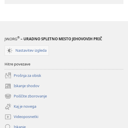
Le
kaj
se
je
zgodilo
s
®
JW.ORG
– URADNO SPLETNO MESTO JEHOVOVIH PRIČ
potrpežljivostjo
Nastavitev izgleda
Hitre povezave
Prošnja za obisk
Iskanje shodov
(odpre
novo
Poiščite zborovanje
(odpre
okno)
novo
Kaj je novega
okno)
Videoposnetki
Iskanje