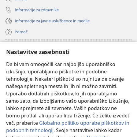
Informacije za zdravnike
Informacije za javne uslužbence in medije
Pomoč
Doniranje
(odpre
Nastavitve zasebnosti
novo
okno)
Da bi vam omogočili kar najboljšo uporabniško
Watchtowerjeva SPLETNA KNJIŽNICA™
(odpre
izkušnjo, uporabljamo piškotke in podobne
novo
®
JW Hub
tehnologije. Nekateri piškotki so nujni za delovanje
okno)
(odpre
našega spletnega mesta in jih ni možno zavrniti.
novo
®
JW Library
okno)
Uporabo dodatnih piškotkov, ki jih uporabljamo
samo zato, da izboljšamo vašo uporabniško izkušnjo,
Watchtower Library
lahko sprejmete ali zavrnete. Vaših podatkov ne
bomo prodali ali uporabili za trženje. Če želite izvedeti
več, preberite
Globalno politiko uporabe piškotkov in
podobnih tehnologij
. Svoje nastavitve lahko kadar