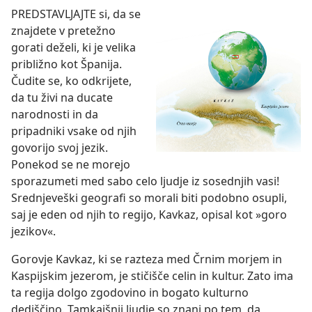
PREDSTAVLJAJTE si, da se
znajdete v pretežno
gorati deželi, ki je velika
približno kot Španija.
Čudite se, ko odkrijete,
da tu živi na ducate
narodnosti in da
pripadniki vsake od njih
govorijo svoj jezik.
Ponekod se ne morejo
sporazumeti med sabo celo ljudje iz sosednjih vasi!
Srednjeveški geografi so morali biti podobno osupli,
saj je eden od njih to regijo, Kavkaz, opisal kot »goro
jezikov«.
Gorovje Kavkaz, ki se razteza med Črnim morjem in
Kaspijskim jezerom, je stičišče celin in kultur. Zato ima
ta regija dolgo zgodovino in bogato kulturno
dediščino. Tamkajšnji ljudje so znani po tem, da