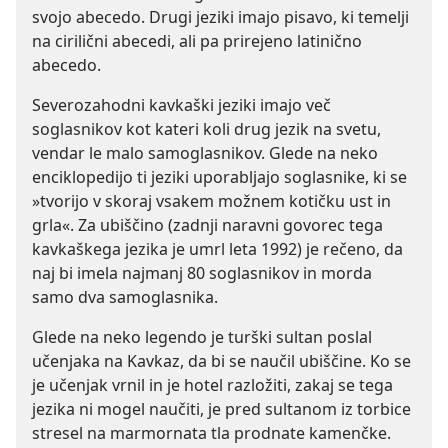
svojo abecedo. Drugi jeziki imajo pisavo, ki temelji
na cirilični abecedi, ali pa prirejeno latinično
abecedo.
Severozahodni kavkaški jeziki imajo več
soglasnikov kot kateri koli drug jezik na svetu,
vendar le malo samoglasnikov. Glede na neko
enciklopedijo ti jeziki uporabljajo soglasnike, ki se
»tvorijo v skoraj vsakem možnem kotičku ust in
grla«. Za ubiščino (zadnji naravni govorec tega
kavkaškega jezika je umrl leta 1992) je rečeno, da
naj bi imela najmanj 80 soglasnikov in morda
samo dva samoglasnika.
Glede na neko legendo je turški sultan poslal
učenjaka na Kavkaz, da bi se naučil ubiščine. Ko se
je učenjak vrnil in je hotel razložiti, zakaj se tega
jezika ni mogel naučiti, je pred sultanom iz torbice
stresel na marmornata tla prodnate kamenčke.