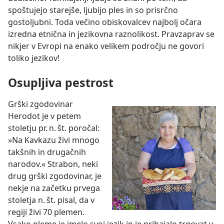
spoštujejo starejše, ljubijo ples in so prisrčno
gostoljubni. Toda večino obiskovalcev najbolj očara
izredna etnična in jezikovna raznolikost. Pravzaprav se
nikjer v Evropi na enako velikem področju ne govori
toliko jezikov!
Osupljiva pestrost
Grški zgodovinar
Herodot je v petem
stoletju pr. n. št. poročal:
»Na Kavkazu živi mnogo
takšnih in drugačnih
narodov.« Strabon, neki
drug grški zgodovinar, je
nekje na začetku prvega
stoletja n. št. pisal, da v
regiji živi 70 plemen.