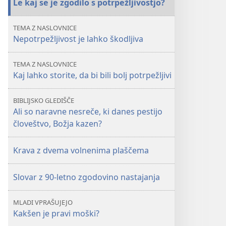
Le kaj se je zgodilo s potrpežljivostjo?
se
je
TEMA Z NASLOVNICE
zgodilo
Nepotrpežljivost je lahko škodljiva
s
potrpežljivostjo?
TEMA Z NASLOVNICE
Kaj lahko storite, da bi bili bolj potrpežljivi
BIBLIJSKO GLEDIŠČE
Ali so naravne nesreče, ki danes pestijo
človeštvo, Božja kazen?
Krava z dvema volnenima plaščema
Slovar z 90-letno zgodovino nastajanja
MLADI VPRAŠUJEJO
Kakšen je pravi moški?