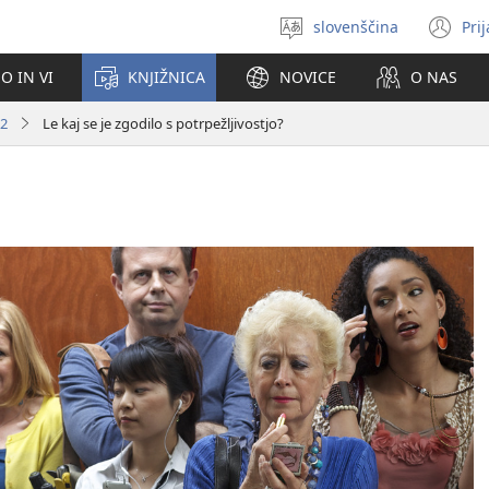
slovenščina
Pri
Izberite
(o
jezik
no
O IN VI
KNJIŽNICA
NOVICE
O NAS
ok
12
Le kaj se je zgodilo s potrpežljivostjo?