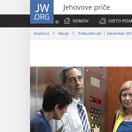
JW.ORG
Jehovove priče
DOMOV
SVETO PISM
Knjižnica
Revije
Prebudite se! | December 20