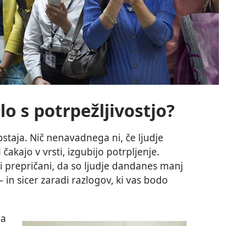
ilo s potrpežljivostjo?
taja. Nič nenavadnega ni, če ljudje
 čakajo v vrsti, izgubijo potrpljenje.
i prepričani, da so ljudje dandanes manj
– in sicer zaradi razlogov, ki vas bodo
da