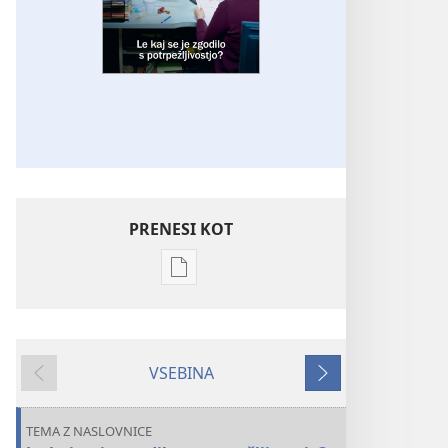
PRENESI KOT
Možnosti
prenosa
za
publikacije
VSEBINA
PREBUDITE
Nazaj
Naprej
SE!
Le
TEMA Z NASLOVNICE
kaj