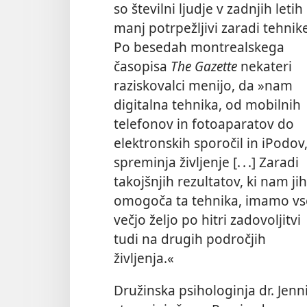
so številni ljudje v zadnjih letih
manj potrpežljivi zaradi tehnik
Po besedah montrealskega
časopisa
The Gazette
nekateri
raziskovalci menijo, da »nam
digitalna tehnika, od mobilnih
telefonov in fotoaparatov do
elektronskih sporočil in iPodov
spreminja življenje [. . .] Zaradi
takojšnjih rezultatov, ki nam jih
omogoča ta tehnika, imamo vs
večjo željo po hitri zadovoljitvi
tudi na drugih področjih
življenja.«
Družinska psihologinja dr. Jenni