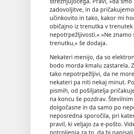
streznjujočega. Pravi, »da smo p
zadovoljitve, in da pričakujemo
učinkovito in tako, kakor mi h
običajno iz trenutka v trenutek 
nepotrpežljivosti.« »Ne znamo s
trenutku,« še dodaja.
Nekateri menijo, da so elektron
bodo morda kmalu zastarela. Zak
tako nepotrpežljivi, da ne mor
nekateri pa niti nekaj minut. Po
pismih, od pošiljatelja pričaku
na koncu še pozdrav. Številnim 
dolgočasne in da samo po nepo
neposredna sporočila, pri kate
pravil, ki veljajo za e-pošto. Vi
potrpljenja za to, da bi napisal