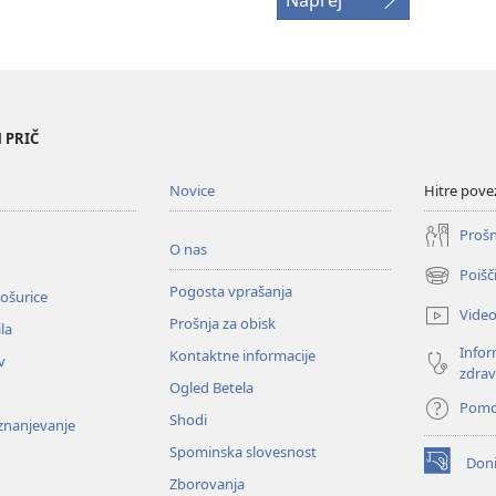
Naprej
 PRIČ
Novice
Hitre pove
Prošn
O nas
Poišč
(odpre
Pogosta vprašanja
ošurice
novo
Vide
Prošnja za obisk
okno)
la
Infor
Kontaktne informacije
v
zdrav
Ogled Betela
Pom
Shodi
oznanjevanje
Spominska slovesnost
Doni
(odpre
Zborovanja
novo