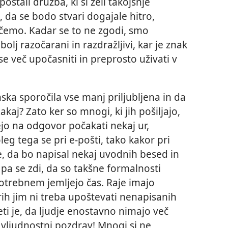
ostali družba, ki si želi takojšnje
, da se bodo stvari dogajale hitro,
očemo. Kadar se to ne zgodi, smo
bolj razočarani in razdražljivi, kar je znak
e več upočasniti in preprosto uživati v
ska sporočila vse manj priljubljena in da
aj? Zato ker so mnogi, ki jih pošiljajo,
ejo na odgovor počakati nekaj ur,
leg tega se pri e-pošti, tako kakor pri
je, da bo napisal nekaj uvodnih besed in
pa se zdi, da so takšne formalnosti
trebnem jemljejo čas. Raje imajo
rih jim ni treba upoštevati nenapisanih
deti je, da ljudje enostavno nimajo več
i vljudnostni pozdrav! Mnogi si ne