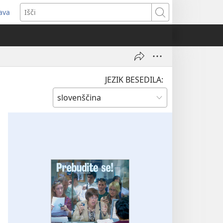
java
dpre
Išči
vo
no)
JEZIK BESEDILA: