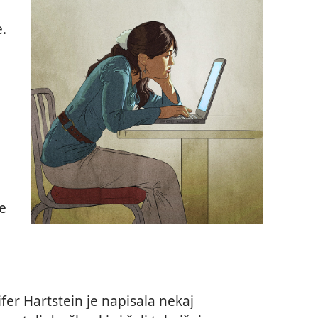
e.
,
e
fer Hartstein je napisala nekaj