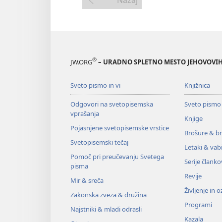
Nazaj
®
JW.ORG
– URADNO SPLETNO MESTO JEHOVOVIH
Sveto pismo in vi
Knjižnica
Odgovori na svetopisemska
Sveto pismo
vprašanja
Knjige
Pojasnjene svetopisemske vrstice
Brošure & br
Svetopisemski tečaj
Letaki & vabi
Pomoč pri preučevanju Svetega
Serije članko
pisma
Revije
Mir & sreča
Življenje in 
Zakonska zveza & družina
Programi
Najstniki & mladi odrasli
Kazala