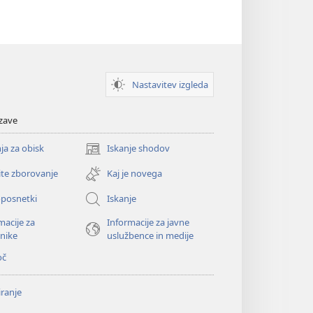
Nastavitev izgleda
zave
ja za obisk
Iskanje shodov
(odpre
novo
ite zborovanje
Kaj je novega
okno)
oposnetki
Iskanje
macije za
Informacije za javne
nike
uslužbence in medije
oč
ranje