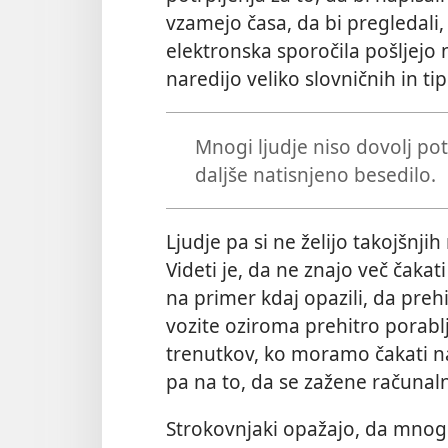
vzamejo časa, da bi pregledali, 
elektronska sporočila pošljej
naredijo veliko slovničnih in t
Mnogi ljudje niso dovolj pot
daljše natisnjeno besedilo.
Ljudje pa si ne želijo takojšnji
Videti je, da ne znajo več čakati
na primer kdaj opazili, da prehi
vozite oziroma prehitro porabl
trenutkov, ko moramo čakati na
pa na to, da se zažene računal
Strokovnjaki opažajo, da mnogi 