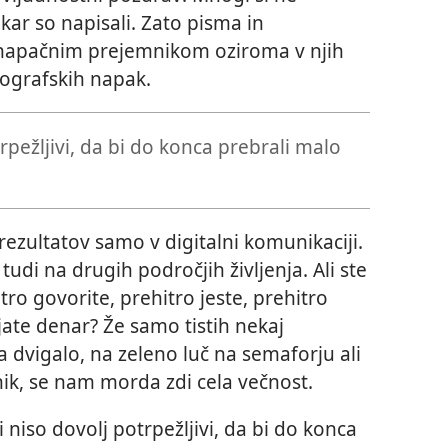
kar so napisali. Zato pisma in
o napačnim prejemnikom oziroma v njih
ipografskih napak.
rpežljivi, da bi do konca prebrali malo
h rezultatov samo v digitalni komunikaciji.
 tudi na drugih področjih življenja. Ali ste
tro govorite, prehitro jeste, prehitro
jate denar? Že samo tistih nekaj
 dvigalo, na zeleno luč na semaforju ali
nik, se nam morda zdi cela večnost.
niso dovolj potrpežljivi, da bi do konca