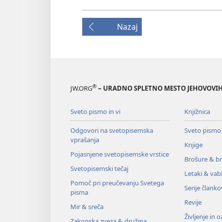
Nazaj
®
JW.ORG
– URADNO SPLETNO MESTO JEHOVOVIH
Sveto pismo in vi
Knjižnica
Odgovori na svetopisemska
Sveto pismo
vprašanja
Knjige
Pojasnjene svetopisemske vrstice
Brošure & br
Svetopisemski tečaj
Letaki & vabi
Pomoč pri preučevanju Svetega
Serije članko
pisma
Revije
Mir & sreča
Življenje in 
Zakonska zveza & družina