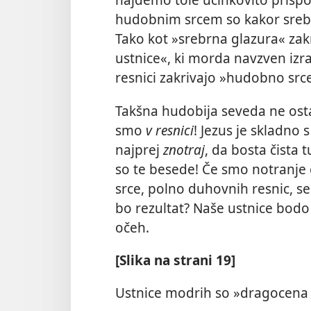
hudobnim srcem so kakor sreb
Tako kot »srebrna glazura« zak
ustnice«, ki morda navzven izra
resnici zakrivajo »hudobno srce
Takšna hudobija seveda ne osta
smo
v resnici
! Jezus je skladno 
najprej
znotraj
, da bosta čista t
so te besede! Če smo notranje
srce, polno duhovnih resnic, se
bo rezultat? Naše ustnice bodo 
očeh.
[Slika na strani 19]
Ustnice modrih so »dragocena 