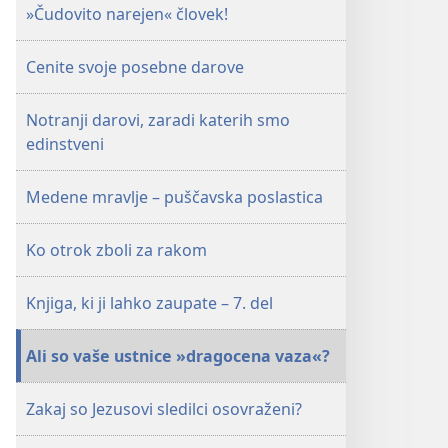
Maj 2011
»Čudovito narejen« človek!
Cenite svoje posebne darove
Notranji darovi, zaradi katerih smo
edinstveni
Medene mravlje – puščavska poslastica
Ko otrok zboli za rakom
Knjiga, ki ji lahko zaupate – 7. del
Ali so vaše ustnice »dragocena vaza«?
Zakaj so Jezusovi sledilci osovraženi?