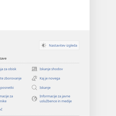
Nastavitev izgleda
zave
ja za obisk
Iskanje shodov
(odpre
novo
ite zborovanje
Kaj je novega
okno)
oposnetki
Iskanje
macije za
Informacije za javne
nike
uslužbence in medije
oč