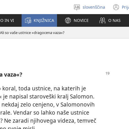
slovenščina
Pri
Izberite
(o
jezik
no
O IN VI
KNJIŽNICA
NOVICE
O NAS
ok
Ali so vaše ustnice »dragocena vaza«?
a vaza«?
koral, toda ustnice, na katerih je
 je napisal staroveški kralj Salomon.
od nekdaj zelo cenjeno, v Salomonovih
orale. Vendar so lahko naše ustnice
? Ne zaradi njihovega videza, temveč
mo svoje misli.