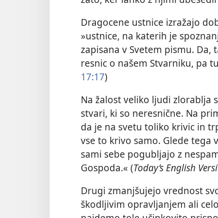
Dragocene ustnice izražajo dobr
»ustnice, na katerih je spoznanj
zapisana v Svetem pismu. Da, t
resnic o našem Stvarniku, pa tud
17:17
)
Na žalost veliko ljudi zlorablja
stvari, ki so neresnične. Na prim
da je na svetu toliko krivic in t
vse to krivo samo. Glede tega 
sami sebe pogubljajo z nespame
Gospoda.« (
Today’s English Vers
Drugi zmanjšujejo vrednost svo
škodljivim opravljanjem ali ce
najdemo tole učinkovito prispo