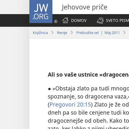
JW.ORG
Jehovove priče
DOMOV
SVETO PISM
Knjižnica
Revije
Prebudite se! | Maj 2011
Ali so vaše ustnice »dragocen
● »Obstaja zlato pa tudi mnogo 
spoznanje, so dragocena vaza,«
(
Pregovori 20:15
) Zlato je že 
dneh pa so bile cenjene tudi k
dragocenejše od obeh. Kako to
zato, ker lahko z njimi ubesedi