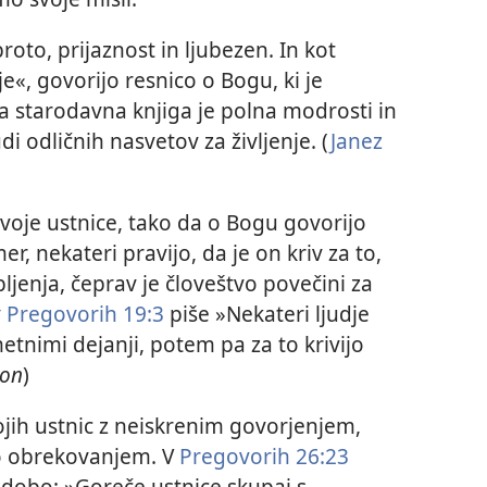
oto, prijaznost in ljubezen. In kot
e«, govorijo resnico o Bogu, ki je
a starodavna knjiga je polna modrosti in
i odličnih nasvetov za življenje. (
Janez
 svoje ustnice, tako da o Bogu govorijo
er, nekateri pravijo, da je on kriv za to,
rpljenja, čeprav je človeštvo povečini za
v
Pregovorih 19:3
piše »Nekateri ljudje
tnimi dejanji, potem pa za to krivijo
ion
)
jih ustnic z neiskrenim govorjenjem,
lo obrekovanjem. V
Pregovorih 26:23
dobo: »Goreče ustnice skupaj s