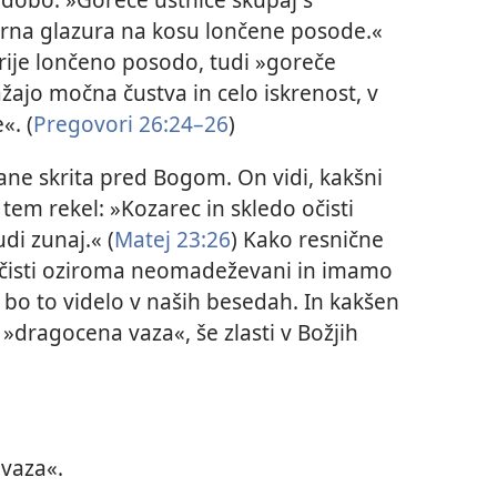
rna glazura na kosu lončene posode.«
rije lončeno posodo, tudi »goreče
žajo močna čustva in celo iskrenost, v
«. (
Pregovori 26:24–26
)
ne skrita pred Bogom. On vidi, kakšni
s tem rekel: »Kozarec in skledo očisti
udi zunaj.« (
Matej 23:26
) Kako resnične
 čisti oziroma neomadeževani in imamo
 bo to videlo v naših besedah. In kakšen
»dragocena vaza«, še zlasti v Božjih
vaza«.