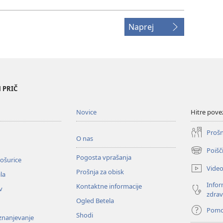
Naprej
 PRIČ
Novice
Hitre pove
Prošn
O nas
Poišč
(odpre
Pogosta vprašanja
ošurice
novo
Vide
Prošnja za obisk
okno)
la
Infor
Kontaktne informacije
v
zdrav
Ogled Betela
Pom
Shodi
oznanjevanje