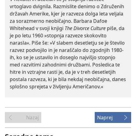
vrtoglavo dvignila. Razmislite denimo o Združenih
državah Amerike, kjer je razveza dolga leta veljala
za sorazmerno neobičajno. Barbara Dafoe
Whitehead v svoji knjigi
The Divorce Culture
piše, da
je po letu 1960 »stopnja razveze skokovito
narasla«. Piše še: »V slabem desetletju se je število
razvez podvojilo in je naraščalo do zgodnjih 1980-
ih, ko se je ustavilo in doseglo najvišjo stopnjo
med razvitimi zahodnimi družbami. Posledica te
hitre in vztrajne rasti je, da je v treh desetletjih
postala razveza, ki je bila nekdaj neobičajna, danes
splošno sprejeta v življenju Američanov.«
Nazaj
Naprej