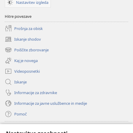
Nastavitev izgleda
Hitre povezave
Prošnja za obisk
Iskanje shodov
(odpre
novo
Poiščite zborovanje
(odpre
okno)
novo
Kaj je novega
okno)
Videoposnetki
Iskanje
Informacije za zdravnike
Informacije za javne uslužbence in medije
Pomoč
Doniranje
(odpre