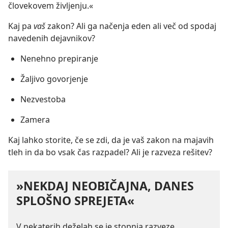
človekovem življenju.«
Kaj pa
vaš
zakon? Ali ga načenja eden ali več od spodaj
navedenih dejavnikov?
Nenehno prepiranje
Žaljivo govorjenje
Nezvestoba
Zamera
Kaj lahko storite, če se zdi, da je vaš zakon na majavih
tleh in da bo vsak čas razpadel? Ali je razveza rešitev?
»NEKDAJ NEOBIČAJNA, DANES
SPLOŠNO SPREJETA«
V nekaterih deželah se je stopnja razveze