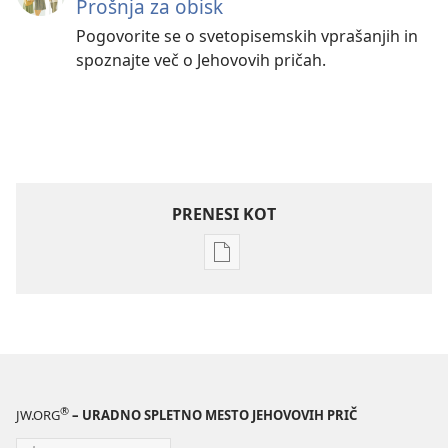
Prošnja za obisk
Pogovorite se o svetopisemskih vprašanjih in
spoznajte več o Jehovovih pričah.
PRENESI KOT
Možnosti
prenosa
za
publikacije
PREBUDITE
SE!
Februar 2010
®
JW.ORG
– URADNO SPLETNO MESTO JEHOVOVIH PRIČ