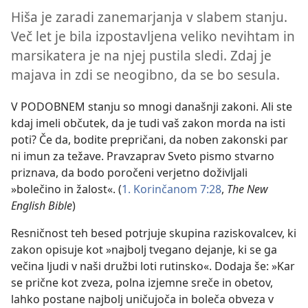
Hiša je zaradi zanemarjanja v slabem stanju.
Več let je bila izpostavljena veliko nevihtam in
marsikatera je na njej pustila sledi. Zdaj je
majava in zdi se neogibno, da se bo sesula.
V PODOBNEM stanju so mnogi današnji zakoni. Ali ste
kdaj imeli občutek, da je tudi vaš zakon morda na isti
poti? Če da, bodite prepričani, da noben zakonski par
ni imun za težave. Pravzaprav Sveto pismo stvarno
priznava, da bodo poročeni verjetno doživljali
»bolečino in žalost«. (
1. Korinčanom 7:28
,
The New
English Bible
)
Resničnost teh besed potrjuje skupina raziskovalcev, ki
zakon opisuje kot »najbolj tvegano dejanje, ki se ga
večina ljudi v naši družbi loti rutinsko«. Dodaja še: »Kar
se prične kot zveza, polna izjemne sreče in obetov,
lahko postane najbolj uničujoča in boleča obveza v