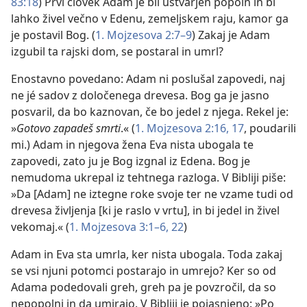
83:18
) Prvi človek Adam je bil ustvarjen popoln in bi
lahko živel večno v Edenu, zemeljskem raju, kamor ga
je postavil Bog. (
1. Mojzesova 2:7–9
) Zakaj je Adam
izgubil ta rajski dom, se postaral in umrl?
Enostavno povedano: Adam ni poslušal zapovedi, naj
ne jé sadov z določenega drevesa. Bog ga je jasno
posvaril, da bo kaznovan, če bo jedel z njega. Rekel je:
»
Gotovo zapadeš smrti
.« (
1. Mojzesova 2:16, 17
, poudarili
mi.) Adam in njegova žena Eva nista ubogala te
zapovedi, zato ju je Bog izgnal iz Edena. Bog je
nemudoma ukrepal iz tehtnega razloga. V Bibliji piše:
»Da [Adam] ne iztegne roke svoje ter ne vzame tudi od
drevesa življenja [ki je raslo v vrtu], in bi jedel in živel
vekomaj.« (
1. Mojzesova 3:1–6,
22
)
Adam in Eva sta umrla, ker nista ubogala. Toda zakaj
se vsi njuni potomci postarajo in umrejo? Ker so od
Adama podedovali greh, greh pa je povzročil, da so
nepopolni in da umirajo. V Bibliji je pojasnjeno: »Po