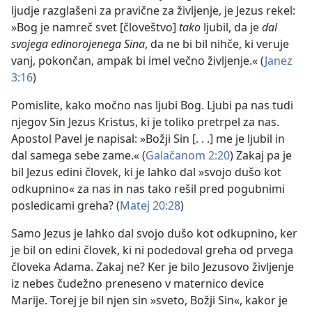
ljudje razglašeni za pravične za življenje, je Jezus rekel:
»Bog je namreč svet [človeštvo]
tako
ljubil, da je
dal
svojega edinorojenega Sina
, da ne bi bil nihče, ki veruje
vanj, pokončan, ampak bi imel večno življenje.« (
Janez
3:16
)
Pomislite, kako močno nas ljubi Bog. Ljubi pa nas tudi
njegov Sin Jezus Kristus, ki je toliko pretrpel za nas.
Apostol Pavel je napisal: »Božji Sin [. . .] me je ljubil in
dal samega sebe zame.« (
Galačanom 2:20
) Zakaj pa je
bil Jezus edini človek, ki je lahko dal »svojo dušo kot
odkupnino« za nas in nas tako rešil pred pogubnimi
posledicami greha? (
Matej 20:28
)
Samo Jezus je lahko dal svojo dušo kot odkupnino, ker
je bil on edini človek, ki ni podedoval greha od prvega
človeka Adama. Zakaj ne? Ker je bilo Jezusovo življenje
iz nebes čudežno preneseno v maternico device
Marije. Torej je bil njen sin »sveto, Božji Sin«, kakor je