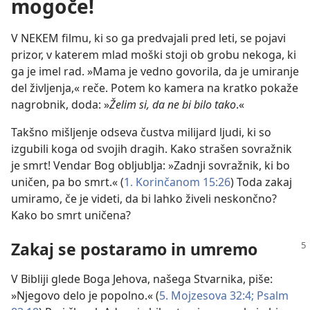
mogoče!
V NEKEM filmu, ki so ga predvajali pred leti, se pojavi
prizor, v katerem mlad moški stoji ob grobu nekoga, ki
ga je imel rad. »Mama je vedno govorila, da je umiranje
del življenja,« reče. Potem ko kamera na kratko pokaže
nagrobnik, doda: »
Želim si, da ne bi bilo tako
.«
Takšno mišljenje odseva čustva milijard ljudi, ki so
izgubili koga od svojih dragih. Kako strašen sovražnik
je smrt! Vendar Bog obljublja: »Zadnji sovražnik, ki bo
uničen, pa bo smrt.« (
1. Korinčanom 15:26
) Toda zakaj
umiramo, če je videti, da bi lahko živeli neskončno?
Kako bo smrt uničena?
Zakaj se postaramo in umremo
V Bibliji glede Boga Jehova, našega Stvarnika, piše:
»Njegovo delo je popolno.« (
5. Mojzesova 32:4;
Psalm