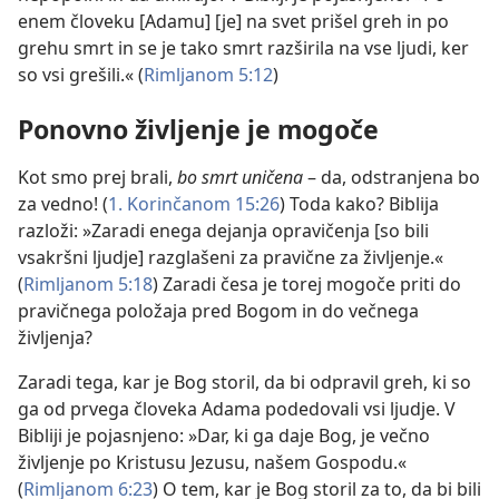
enem človeku [Adamu] [je] na svet prišel greh in po
grehu smrt in se je tako smrt razširila na vse ljudi, ker
so vsi grešili.« (
Rimljanom 5:12
)
Ponovno življenje je mogoče
Kot smo prej brali,
bo smrt uničena
– da, odstranjena bo
za vedno! (
1. Korinčanom 15:26
) Toda kako? Biblija
razloži: »Zaradi enega dejanja opravičenja [so bili
vsakršni ljudje] razglašeni za pravične za življenje.«
(
Rimljanom 5:18
) Zaradi česa je torej mogoče priti do
pravičnega položaja pred Bogom in do večnega
življenja?
Zaradi tega, kar je Bog storil, da bi odpravil greh, ki so
ga od prvega človeka Adama podedovali vsi ljudje. V
Bibliji je pojasnjeno: »Dar, ki ga daje Bog, je večno
življenje po Kristusu Jezusu, našem Gospodu.«
(
Rimljanom 6:23
) O tem, kar je Bog storil za to, da bi bili