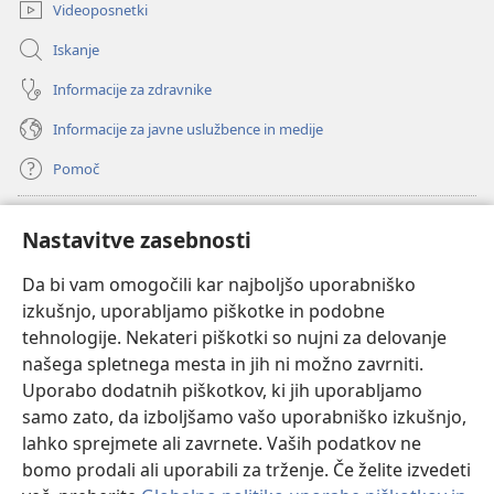
Videoposnetki
Iskanje
Informacije za zdravnike
Informacije za javne uslužbence in medije
Pomoč
Doniranje
(odpre
Nastavitve zasebnosti
novo
okno)
Da bi vam omogočili kar najboljšo uporabniško
Watchtowerjeva SPLETNA KNJIŽNICA™
(odpre
izkušnjo, uporabljamo piškotke in podobne
novo
®
JW Hub
tehnologije. Nekateri piškotki so nujni za delovanje
okno)
(odpre
našega spletnega mesta in jih ni možno zavrniti.
novo
®
JW Library
okno)
Uporabo dodatnih piškotkov, ki jih uporabljamo
samo zato, da izboljšamo vašo uporabniško izkušnjo,
Watchtower Library
lahko sprejmete ali zavrnete. Vaših podatkov ne
bomo prodali ali uporabili za trženje. Če želite izvedeti