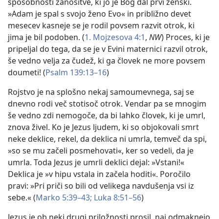
sposobnosti zanositve, ki jo je Bog dal prvi ženski.
»Adam je spal s svojo ženo Evo« in približno devet
mesecev kasneje se je rodil povsem razvit otrok, ki
jima je bil podoben. (
1. Mojzesova 4:1
,
NW
) Proces, ki je
pripeljal do tega, da se je v Evini maternici razvil otrok,
še vedno velja za čudež, ki ga človek ne more povsem
doumeti! (
Psalm 139:13–16
)
Rojstvo je na splošno nekaj samoumevnega, saj se
dnevno rodi več stotisoč otrok. Vendar pa se mnogim
še vedno zdi nemogoče, da bi lahko človek, ki je umrl,
znova živel. Ko je Jezus ljudem, ki so objokovali smrt
neke deklice, rekel, da deklica ni umrla, temveč da spi,
»so se mu začeli posmehovati«, ker so vedeli, da je
umrla. Toda Jezus je umrli deklici dejal: »Vstani!«
Deklica je »v hipu vstala in začela hoditi«. Poročilo
pravi: »Pri priči so bili od velikega navdušenja vsi iz
sebe.« (
Marko 5:39–43;
Luka 8:51–56
)
Jezus je ob neki drugi priložnosti prosil, naj odmaknejo