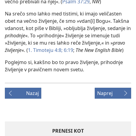
večno prebivali na njej«. (
Psalm 37:29
,
NW
)
Na srečo smo lahko med tistimi, ki imajo veličasten
obet na večno življenje, če smo »vdan[i] Bogu«. Takšna
vdanost, kot piše v Bibliji, »obljublja življenje, sedanje in
prihodnje
«. To »prihodnje« življenje se imenuje tudi
»življenje, ki se mu res lahko reče življenje,« in »
pravo
življenje
«. (
1. Timoteju 4:8;
6:19
;
The New English Bible
)
Poglejmo si, kakšno bo to pravo življenje, prihodnje
življenje v pravičnem novem svetu.
Nazaj
Naprej
PRENESI KOT