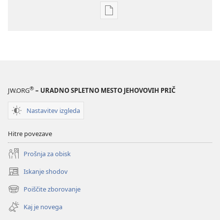
Možnosti
prenosa
za
publikacije
PREBUDITE
SE!
September 2008
®
JW.ORG
– URADNO SPLETNO MESTO JEHOVOVIH PRIČ
Nastavitev izgleda
Hitre povezave
Prošnja za obisk
Iskanje shodov
(odpre
novo
Poiščite zborovanje
(odpre
okno)
novo
Kaj je novega
okno)