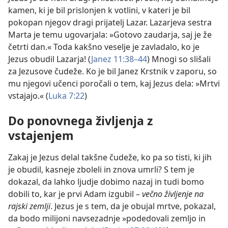
kamen, ki je bil prislonjen k votlini, v kateri je bil
pokopan njegov dragi prijatelj Lazar. Lazarjeva sestra
Marta je temu ugovarjala: »Gotovo zaudarja, saj je že
četrti dan.« Toda kakšno veselje je zavladalo, ko je
Jezus obudil Lazarja! (
Janez 11:38–44
) Mnogi so slišali
za Jezusove čudeže. Ko je bil Janez Krstnik v zaporu, so
mu njegovi učenci poročali o tem, kaj Jezus dela: »Mrtvi
vstajajo.« (
Luka 7:22
)
Do ponovnega življenja z
vstajenjem
Zakaj je Jezus delal takšne čudeže, ko pa so tisti, ki jih
je obudil, kasneje zboleli in znova umrli? S tem je
dokazal, da lahko ljudje dobimo nazaj in tudi bomo
dobili to, kar je prvi Adam izgubil –
večno življenje na
rajski zemlji
. Jezus je s tem, da je obujal mrtve, pokazal,
da bodo milijoni navsezadnje »podedovali zemljo in