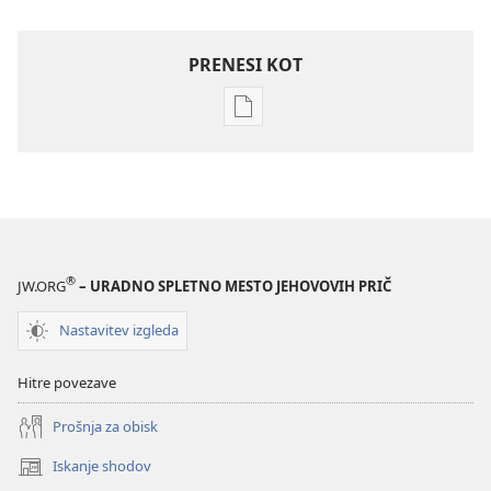
PRENESI KOT
Možnosti
prenosa
za
publikacije
PREBUDITE
SE!
September 2008
®
JW.ORG
– URADNO SPLETNO MESTO JEHOVOVIH PRIČ
Nastavitev izgleda
Hitre povezave
Prošnja za obisk
Iskanje shodov
(odpre