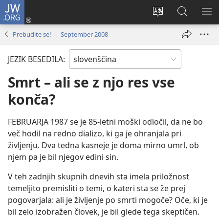
JW.ORG
Prijava
(odpre
Spremeni
Iskanje
PO
novo
jezik
po
ME
Prebudite se! | September 2008
okno)
spletnega
JW.ORG
mesta
JEZIK BESEDILA:
Smrt – ali se z njo res vse
konča?
FEBRUARJA 1987 se je 85-letni moški odločil, da ne bo
več hodil na redno dializo, ki ga je ohranjala pri
življenju. Dva tedna kasneje je doma mirno umrl, ob
njem pa je bil njegov edini sin.
V teh zadnjih skupnih dnevih sta imela priložnost
temeljito premisliti o temi, o kateri sta se že prej
pogovarjala: ali je življenje po smrti mogoče? Oče, ki je
bil zelo izobražen človek, je bil glede tega skeptičen.