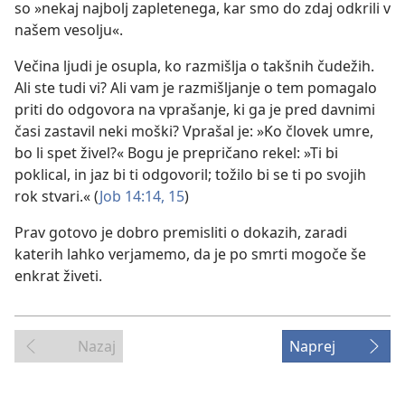
so »nekaj najbolj zapletenega, kar smo do zdaj odkrili v
našem vesolju«.
Večina ljudi je osupla, ko razmišlja o takšnih čudežih.
Ali ste tudi vi? Ali vam je razmišljanje o tem pomagalo
priti do odgovora na vprašanje, ki ga je pred davnimi
časi zastavil neki moški? Vprašal je: »Ko človek umre,
bo li spet živel?« Bogu je prepričano rekel: »Ti bi
poklical, in jaz bi ti odgovoril; tožilo bi se ti po svojih
rok stvari.« (
Job 14:14, 15
)
Prav gotovo je dobro premisliti o dokazih, zaradi
katerih lahko verjamemo, da je po smrti mogoče še
enkrat živeti.
Nazaj
Naprej