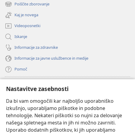
novo
Poiščite zborovanje
(odpre
okno)
novo
Kaj je novega
okno)
Videoposnetki
Iskanje
Informacije za zdravnike
Informacije za javne uslužbence in medije
Pomoč
Doniranje
(odpre
Nastavitve zasebnosti
novo
okno)
Da bi vam omogočili kar najboljšo uporabniško
Watchtowerjeva SPLETNA KNJIŽNICA™
(odpre
izkušnjo, uporabljamo piškotke in podobne
novo
®
JW Hub
tehnologije. Nekateri piškotki so nujni za delovanje
okno)
(odpre
našega spletnega mesta in jih ni možno zavrniti.
novo
®
JW Library
okno)
Uporabo dodatnih piškotkov, ki jih uporabljamo