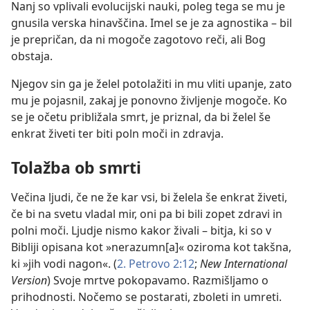
Nanj so vplivali evolucijski nauki, poleg tega se mu je
gnusila verska hinavščina. Imel se je za agnostika – bil
je prepričan, da ni mogoče zagotovo reči, ali Bog
obstaja.
Njegov sin ga je želel potolažiti in mu vliti upanje, zato
mu je pojasnil, zakaj je ponovno življenje mogoče. Ko
se je očetu približala smrt, je priznal, da bi želel še
enkrat živeti ter biti poln moči in zdravja.
Tolažba ob smrti
Večina ljudi, če ne že kar vsi, bi želela še enkrat živeti,
če bi na svetu vladal mir, oni pa bi bili zopet zdravi in
polni moči. Ljudje nismo kakor živali – bitja, ki so v
Bibliji opisana kot »nerazumn[a]« oziroma kot takšna,
ki »jih vodi nagon«. (
2. Petrovo 2:12
;
New International
Version
) Svoje mrtve pokopavamo. Razmišljamo o
prihodnosti. Nočemo se postarati, zboleti in umreti.