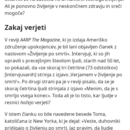
Ali je ponovno življenje v neskončnem zdravju in sreči
mogoče?
Zakaj verjeti
V reviji
AARP The Magazine
, ki jo izdaja Ameriško
združenje upokojencev, je bil lani objavljen članek z
naslovom »Življenje po smrti«. Intervjuji, ki so jih
opravili s precejšnjim številom ljudi, starih nad 50 let,
so pokazali, da »se skoraj tri četrtine (73 odstotkov)
[intervjuvanih] strinja z izjavo ‚Verjamem v življenje po
smrti‘«. Po drugi strani pa je v reviji pisalo, da se je
skoraj četrtina ljudi strinjala z izjavo »Menim, da je s
smrtjo vsega konec«. Toda ali je to tisto, kar ljudje v
resnici
hočejo
verjeti?
V istem članku so bile navedene besede Toma,
katoličana iz New Yorka, ki je dejal: »Veste, duhovniki
pridigajo o življenju po smrti. Jaz pravim, da ljudje