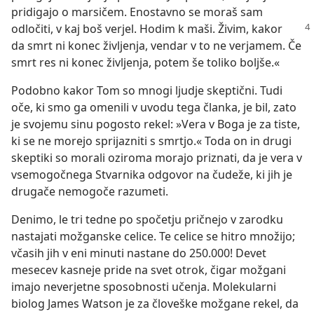
pridigajo o marsičem. Enostavno se moraš sam
odločiti, v kaj
boš verjel. Hodim k maši. Živim, kakor
da smrt ni konec življenja, vendar v to ne verjamem. Če
smrt res ni konec življenja, potem še toliko boljše.«
Podobno kakor Tom so mnogi ljudje skeptični. Tudi
oče, ki smo ga omenili v uvodu tega članka, je bil, zato
je svojemu sinu pogosto rekel: »Vera v Boga je za tiste,
ki se ne morejo sprijazniti s smrtjo.« Toda on in drugi
skeptiki so morali oziroma morajo priznati, da je vera v
vsemogočnega Stvarnika odgovor na čudeže, ki jih je
drugače nemogoče razumeti.
Denimo, le tri tedne po spočetju pričnejo v zarodku
nastajati možganske celice. Te celice se hitro množijo;
včasih jih v eni minuti nastane do 250.000! Devet
mesecev kasneje pride na svet otrok, čigar možgani
imajo neverjetne sposobnosti učenja. Molekularni
biolog James Watson je za človeške možgane rekel, da