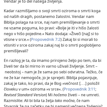
Vendar je to del našega življenja.
Kadar razmišljamo o svoji smrti oziroma o smrti koga
od naših dragih, postanemo žalostni. Vendar nam
Biblija polaga na srce, naj nam premišljevanje o smrti
ne vzame poguma, ko pravi: »Bolje je iti v hišo žalosti
nego v hišo pojedine.« Nato dodaja: »Živeči [naj] si to
vtisne v srce.« (
Propovednik 7:2
) Zakaj bi si morali to
vtisniti v srce oziroma zakaj naj bi o smrti poglobljeno
premišljevali?
En razlog je ta, da imamo prirojeno željo po tem, da bi
živeli ter da bi mirno in varno uživali življenje. Smrt –
neobstoj – nam je že sama po sebi odvratna. Težko, če
ne že kar nemogoče, jo je sprejeti. Biblija pojasnjuje,
zakaj je tako, ko pravi, da je Bog »večnost [. . .] položil
človeku v um« oziroma »v srce«. (
Propovednik 3:11
;
Revised Standard Version
) Mi
hočemo
živeti – ne umreti.
Razmislite: Ali bi bila ta želja
tako močna
, če nam
Stvarnik že na začetku ne bi namenil večnega življenja?